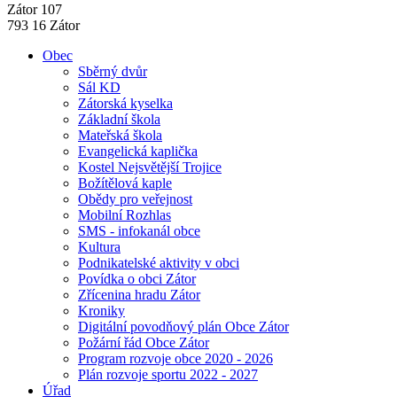
Zátor 107
793 16 Zátor
Obec
Sběrný dvůr
Sál KD
Zátorská kyselka
Základní škola
Mateřská škola
Evangelická kaplička
Kostel Nejsvětější Trojice
Božítělová kaple
Obědy pro veřejnost
Mobilní Rozhlas
SMS - infokanál obce
Kultura
Podnikatelské aktivity v obci
Povídka o obci Zátor
Zřícenina hradu Zátor
Kroniky
Digitální povodňový plán Obce Zátor
Požární řád Obce Zátor
Program rozvoje obce 2020 - 2026
Plán rozvoje sportu 2022 - 2027
Úřad