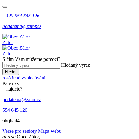
+420 554 645 126
podatelna@zator.cz
Zátor
Zátor
S čím Vám můžeme pomoci?
Hledaný výraz
Hledat
rozšířené vyhledávání
Kde
nás
najdete?
podatelna@zator.cz
554 645 126
6kqbad4
Verze pro seniory
Mapa webu
adresa
Obec Zátor,