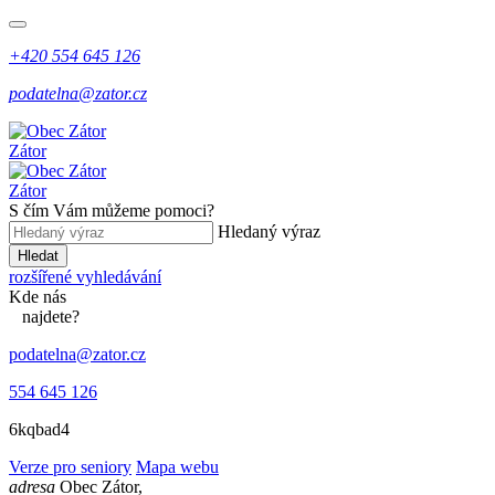
+420 554 645 126
podatelna@zator.cz
Zátor
Zátor
S čím Vám můžeme pomoci?
Hledaný výraz
Hledat
rozšířené vyhledávání
Kde
nás
najdete?
podatelna@zator.cz
554 645 126
6kqbad4
Verze pro seniory
Mapa webu
adresa
Obec Zátor,