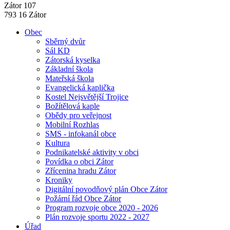
Zátor 107
793 16 Zátor
Obec
Sběrný dvůr
Sál KD
Zátorská kyselka
Základní škola
Mateřská škola
Evangelická kaplička
Kostel Nejsvětější Trojice
Božítělová kaple
Obědy pro veřejnost
Mobilní Rozhlas
SMS - infokanál obce
Kultura
Podnikatelské aktivity v obci
Povídka o obci Zátor
Zřícenina hradu Zátor
Kroniky
Digitální povodňový plán Obce Zátor
Požární řád Obce Zátor
Program rozvoje obce 2020 - 2026
Plán rozvoje sportu 2022 - 2027
Úřad