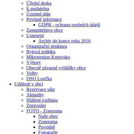
Úřední deska
E-podatelna
Územní plán
Povinné informace
GDPR - ochrana osobních údajů
Zastupitelstvo obce
Usnesení
Archiv do konce roku 2016
Organizační struktura
Bytová politika
Mikroregion Krnovsko
Výbory
Obecně závazné vyhlášky obce
Volby
DSO Loučka
Události v obci
Rezervace sálu
Aktuality
Hlášení rozhlasu
Zpravodaj
FOTO - Zonerama
Naše obec
Zonerama
Povodně
Fotografie