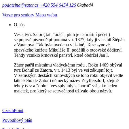
podatelna@zator.cz
+420 554 6454 126
6kqbad4
Verze pro seniory
Mapa webu
O nás
Ves a tvrz Sator ( lat. "oráč", pluh je na místní pečeti)
se poprvé písemně připomíná v r. 1377, kdy ji vlastnil Štěpán
z Varanova. Tak byla uvedena v listině, již se synové
opavského knížete Mikuláše II. podělili o otcovské dědictví.
Tehdy vzniklo krnovské panství, které obdržel Jan I.
Zátor patřil místnímu vladyckému rodu . Roku 1409 obýval
tvrz Bohuš ze Zatora, v r. 1413 byl ve vsi zákupní fojt.
V zemských deskách krnovských se toho roku objevil vedle
latinského de Zator i německý název Zeyffersdorf, zřejmě
tehdy tvrz a "dolní" ves splynuly s "horní" vsí jako jeden
majetek, pro který se setrvačností užívalo obou názvů.
CzechPoint
Povodňový plán