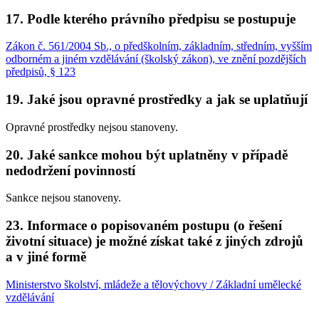
17. Podle kterého právního předpisu se postupuje
Zákon č. 561/2004 Sb., o předškolním, základním, středním, vyšším
odborném a jiném vzdělávání (školský zákon), ve znění pozdějších
předpisů, § 123
19. Jaké jsou opravné prostředky a jak se uplatňují
Opravné prostředky nejsou stanoveny.
20. Jaké sankce mohou být uplatněny v případě
nedodržení povinností
Sankce nejsou stanoveny.
23. Informace o popisovaném postupu (o řešení
životní situace) je možné získat také z jiných zdrojů
a v jiné formě
Ministerstvo školství, mládeže a tělovýchovy / Základní umělecké
vzdělávání