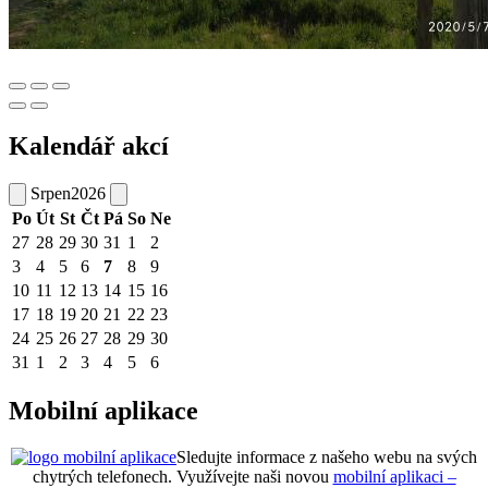
Kalendář akcí
Srpen
2026
Po
Út
St
Čt
Pá
So
Ne
27
28
29
30
31
1
2
3
4
5
6
7
8
9
10
11
12
13
14
15
16
17
18
19
20
21
22
23
24
25
26
27
28
29
30
31
1
2
3
4
5
6
Mobilní aplikace
Sledujte informace z našeho webu na svých
chytrých telefonech. Využívejte naši novou
mobilní aplikaci –