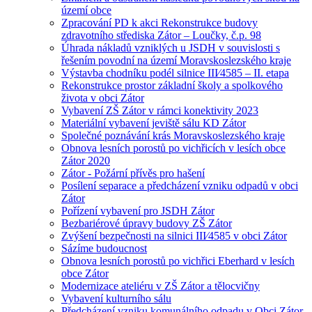
území obce
Zpracování PD k akci Rekonstrukce budovy
zdravotního střediska Zátor – Loučky, č.p. 98
Úhrada nákladů vzniklých u JSDH v souvislosti s
řešením povodní na území Moravskoslezského kraje
Výstavba chodníku podél silnice III⁄4585 – II. etapa
Rekonstrukce prostor základní školy a spolkového
života v obci Zátor
Vybavení ZŠ Zátor v rámci konektivity 2023
Materiální vybavení jeviště sálu KD Zátor
Společné poznávání krás Moravskoslezského kraje
Obnova lesních porostů po vichřicích v lesích obce
Zátor 2020
Zátor - Požární přívěs pro hašení
Posílení separace a předcházení vzniku odpadů v obci
Zátor
Pořízení vybavení pro JSDH Zátor
Bezbariérové úpravy budovy ZŠ Zátor
Zvýšení bezpečnosti na silnici III⁄4585 v obci Zátor
Sázíme budoucnost
Obnova lesních porostů po vichřici Eberhard v lesích
obce Zátor
Modernizace ateliéru v ZŠ Zátor a tělocvičny
Vybavení kulturního sálu
Předcházení vzniku komunálního odpadu v Obci Zátor