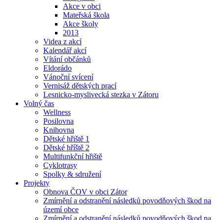
Akce v obci
Mateřská škola
Akce školy
2013
Videa z akcí
Kalendář akcí
Vítání občánků
Eldorádo
Vánoční svícení
Vernisáž dětských prací
Lesnicko-myslivecká stezka v Zátoru
Volný čas
Wellness
Posilovna
Knihovna
Dětské hřiště 1
Dětské hříště 2
Multifunkční hřiště
Cyklotrasy
Spolky & sdružení
Projekty
Obnova ČOV v obci Zátor
Zmírnění a odstranění následků povodňových škod na
území obce
Zmírnění a odstranění následků povodňových škod na