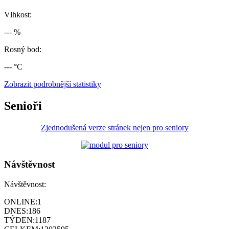
Vlhkost:
--- %
Rosný bod:
--- °C
Zobrazit podrobnější statistiky
Senioři
Zjednodušená verze stránek nejen pro seniory
Návštěvnost
Návštěvnost:
ONLINE:
1
DNES:
186
TÝDEN:
1187