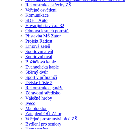
Rekonstrukce střechy ZŠ
Veřejné osvětlení
Komunikace
SDH - Auto
Havarijní stav č.p. 32
Obnova lesních porostů
Přístavba MŠ Zátor
Projekt Radost
Liniová zeleň
Sportovní areál
Sportovní ovál
Božítělová kaple
Evangelická kaple
Sběrný dvůr
Sport v příhraničí
Dětské hřiště 2
Rekonstrukce garáže
Zdravotní středisko
Válečné hroby
Iveco
Malotraktor
Zateplení OÚ Zátor
Veřejné prostranství před ZŠ
Bydlení pro seniory