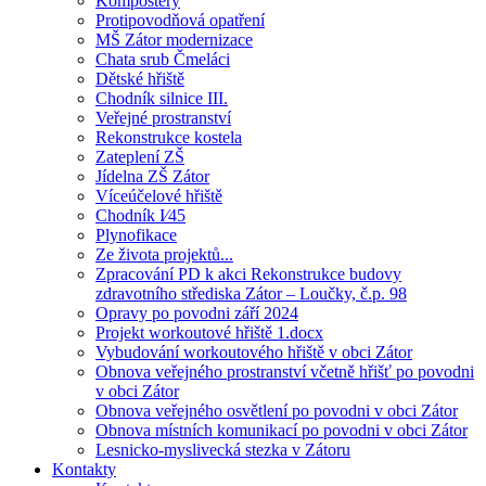
Kompostéry
Protipovodňová opatření
MŠ Zátor modernizace
Chata srub Čmeláci
Dětské hřiště
Chodník silnice III.
Veřejné prostranství
Rekonstrukce kostela
Zateplení ZŠ
Jídelna ZŠ Zátor
Víceúčelové hřiště
Chodník I⁄45
Plynofikace
Ze života projektů...
Zpracování PD k akci Rekonstrukce budovy
zdravotního střediska Zátor – Loučky, č.p. 98
Opravy po povodni září 2024
Projekt workoutové hřiště 1.docx
Vybudování workoutového hřiště v obci Zátor
Obnova veřejného prostranství včetně hřišť po povodni
v obci Zátor
Obnova veřejného osvětlení po povodni v obci Zátor
Obnova místních komunikací po povodni v obci Zátor
Lesnicko-myslivecká stezka v Zátoru
Kontakty