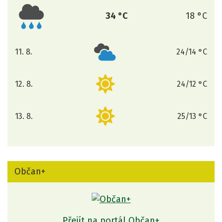
34 °C
18 °C
11. 8.
24/14 °C
úterý
12. 8.
24/12 °C
středa
13. 8.
25/13 °C
čtvrtek
Občan+
Přejít na portál Občan+