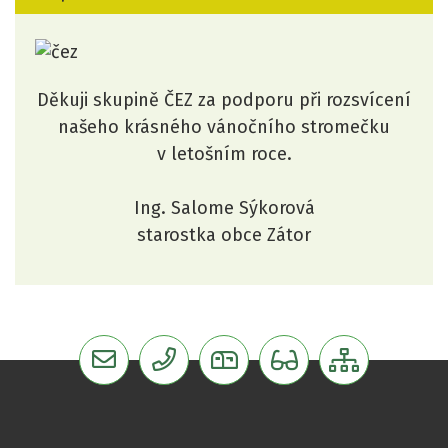
Děkuji skupině ČEZ za podporu při rozsvícení
našeho krásného vánočního stromečku
v letošním roce.
Ing. Salome Sýkorová
starostka obce Zátor
podatelna@zator.cz
+420 554 6454 126
6kqbad4
Verze pro senio
Mapa we