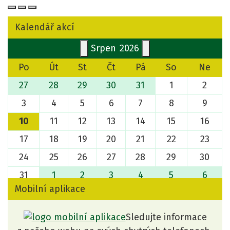
Kalendář akcí
Srpen
2026
Po
Út
St
Čt
Pá
So
Ne
27
28
29
30
31
1
2
3
4
5
6
7
8
9
10
11
12
13
14
15
16
17
18
19
20
21
22
23
24
25
26
27
28
29
30
31
1
2
3
4
5
6
Mobilní aplikace
Sledujte informace