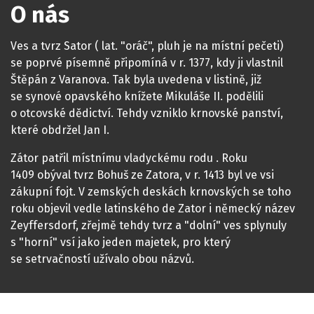
O nás
Ves a tvrz Sator ( lat. "oráč", pluh je na místní pečeti)
se poprvé písemně připomíná v r. 1377, kdy ji vlastnil
Štěpán z Varanova. Tak byla uvedena v listině, již
se synové opavského knížete Mikuláše II. podělili
o otcovské dědictví. Tehdy vzniklo krnovské panství,
které obdržel Jan I.
Zátor patřil místnímu vladyckému rodu . Roku
1409 obýval tvrz Bohuš ze Zatora, v r. 1413 byl ve vsi
zákupní fojt. V zemských deskách krnovských se toho
roku objevil vedle latinského de Zator i německý název
Zeyffersdorf, zřejmě tehdy tvrz a "dolní" ves splynuly
s "horní" vsí jako jeden majetek, pro který
se setrvačností užívalo obou názvů.