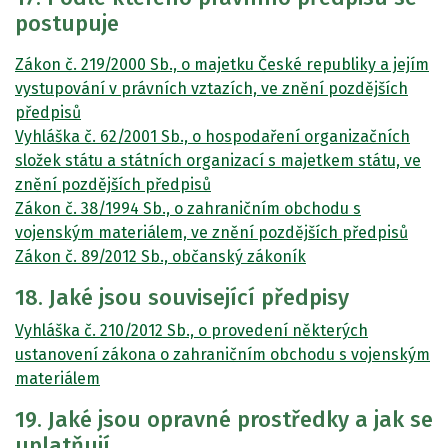
postupuje
Zákon č. 219/2000 Sb., o majetku České republiky a jejím
vystupování v právních vztazích, ve znění pozdějších
předpisů
Vyhláška č. 62/2001 Sb., o hospodaření organizačních
složek státu a státních organizací s majetkem státu, ve
znění pozdějších předpisů
Zákon č. 38/1994 Sb., o zahraničním obchodu s
vojenským materiálem, ve znění pozdějších předpisů
Zákon č. 89/2012 Sb., občanský zákoník
18. Jaké jsou související předpisy
Vyhláška č. 210/2012 Sb., o provedení některých
ustanovení zákona o zahraničním obchodu s vojenským
materiálem
19. Jaké jsou opravné prostředky a jak se
uplatňují