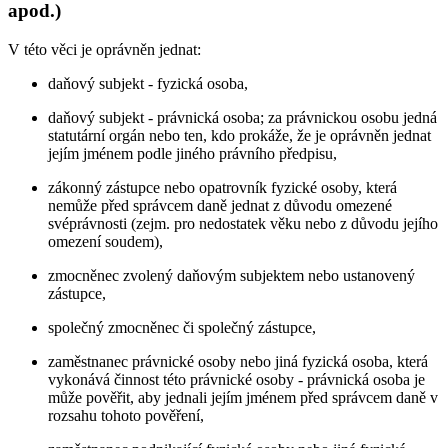
apod.)
V této věci je oprávněn jednat:
daňový subjekt - fyzická osoba,
daňový subjekt - právnická osoba; za právnickou osobu jedná
statutární orgán nebo ten, kdo prokáže, že je oprávněn jednat
jejím jménem podle jiného právního předpisu,
zákonný zástupce nebo opatrovník fyzické osoby, která
nemůže před správcem daně jednat z důvodu omezené
svéprávnosti (zejm. pro nedostatek věku nebo z důvodu jejího
omezení soudem),
zmocněnec zvolený daňovým subjektem nebo ustanovený
zástupce,
společný zmocněnec či společný zástupce,
zaměstnanec právnické osoby nebo jiná fyzická osoba, která
vykonává činnost této právnické osoby - právnická osoba je
může pověřit, aby jednali jejím jménem před správcem daně v
rozsahu tohoto pověření,