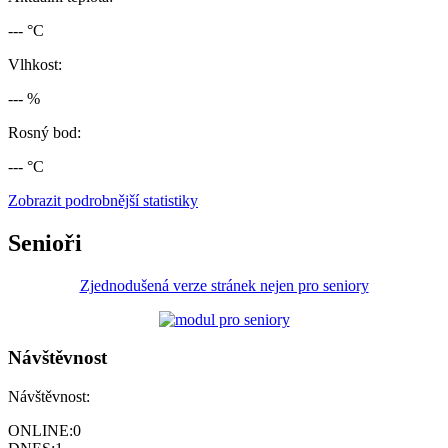
--- °C
Vlhkost:
--- %
Rosný bod:
--- °C
Zobrazit podrobnější statistiky
Senioři
Zjednodušená verze stránek nejen pro seniory
Návštěvnost
Návštěvnost:
ONLINE:
0