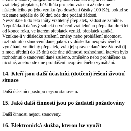
vratitelný přeplatek, běží lhůta pro jeho vrácení až ode dne
následujícího po jeho vzniku (po dosažení částky 100 Kč), pokud se
tak stane nejdéle do 60 dnů ode dne podání žádosti.
Nevznikne-li do této lhůty vratitelný přeplatek, žádost se zamítne.
Nepožádá-li daňový subjekt o vrácení vratitelného přeplatku do 6 let
od konce roku, ve kterém přeplatek vznikl, přeplatek zaniká.
Vznikne-li v důsledku zrušení, změny nebo prohlášení nicotnosti
rozhodnutí o stanovení daně, jakož i v důsledku neoprávněného
vymáhání, vratitelný přeplatek, vrátí jej správce daně bez žádosti (tj.
z moci úřední) do 15 dnů ode dne účinnosti rozhodnutí, kterým bylo
rozhodnutí o stanovení daně zrušeno, změněno nebo prohlášeno za
nicotné, anebo ode dne prohlášení neoprávněného vymáhání.
14. Kteří jsou další účastníci (dotčení) řešení životní
situace
Další účastníci postupu nejsou stanoveni.
15. Jaké další činnosti jsou po žadateli požadovány
Další činnosti nejsou stanoveny.
16. Elektronická služba, kterou lze využít