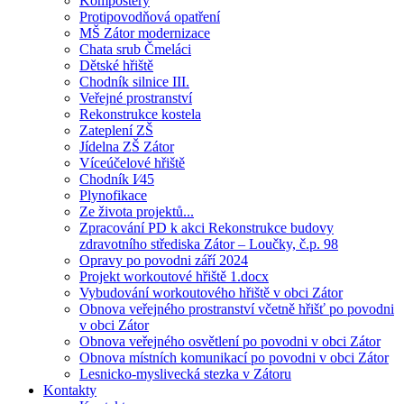
Kompostéry
Protipovodňová opatření
MŠ Zátor modernizace
Chata srub Čmeláci
Dětské hřiště
Chodník silnice III.
Veřejné prostranství
Rekonstrukce kostela
Zateplení ZŠ
Jídelna ZŠ Zátor
Víceúčelové hřiště
Chodník I⁄45
Plynofikace
Ze života projektů...
Zpracování PD k akci Rekonstrukce budovy
zdravotního střediska Zátor – Loučky, č.p. 98
Opravy po povodni září 2024
Projekt workoutové hřiště 1.docx
Vybudování workoutového hřiště v obci Zátor
Obnova veřejného prostranství včetně hřišť po povodni
v obci Zátor
Obnova veřejného osvětlení po povodni v obci Zátor
Obnova místních komunikací po povodni v obci Zátor
Lesnicko-myslivecká stezka v Zátoru
Kontakty