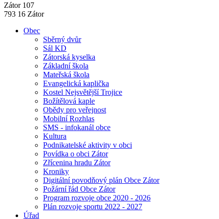
Zátor 107
793 16 Zátor
Obec
Sběrný dvůr
Sál KD
Zátorská kyselka
Základní škola
Mateřská škola
Evangelická kaplička
Kostel Nejsvětější Trojice
Božítělová kaple
Obědy pro veřejnost
Mobilní Rozhlas
SMS - infokanál obce
Kultura
Podnikatelské aktivity v obci
Povídka o obci Zátor
Zřícenina hradu Zátor
Kroniky
Digitální povodňový plán Obce Zátor
Požární řád Obce Zátor
Program rozvoje obce 2020 - 2026
Plán rozvoje sportu 2022 - 2027
Úřad