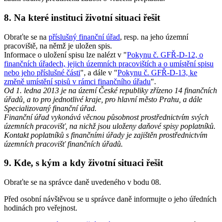
8. Na které instituci životní situaci řešit
Obraťte se na
příslušný finanční úřad
, resp. na jeho územní
pracoviště, na němž je uložen spis.
Informace o uložení spisu lze nalézt v "
Pokynu č. GFŘ-D-12, o
finančních úřadech, jejich územních pracovištích a o umístění spisu
nebo jeho příslušné části
", a dále v "
Pokynu č. GFŘ-D-13, ke
změně umístění spisů v rámci finančního úřadu
".
Od 1. ledna 2013 je na území České republiky zřízeno 14 finančních
úřadů, a to pro jednotlivé kraje, pro hlavní město Prahu, a dále
Specializovaný finanční úřad.
Finanční úřad vykonává věcnou působnost prostřednictvím svých
územních pracovišť, na nichž jsou uloženy daňové spisy poplatníků.
Kontakt poplatníků s finančními úřady je zajištěn prostřednictvím
územních pracovišť finančních úřadů.
9. Kde, s kým a kdy životní situaci řešit
Obraťte se na správce daně uvedeného v bodu 08.
Před osobní návštěvou se u správce daně informujte o jeho úředních
hodinách pro veřejnost.