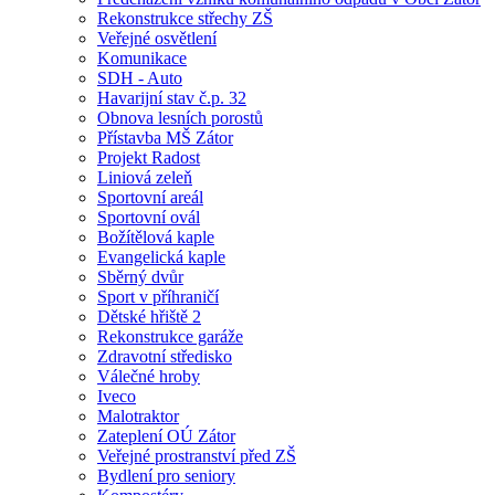
Rekonstrukce střechy ZŠ
Veřejné osvětlení
Komunikace
SDH - Auto
Havarijní stav č.p. 32
Obnova lesních porostů
Přístavba MŠ Zátor
Projekt Radost
Liniová zeleň
Sportovní areál
Sportovní ovál
Božítělová kaple
Evangelická kaple
Sběrný dvůr
Sport v příhraničí
Dětské hřiště 2
Rekonstrukce garáže
Zdravotní středisko
Válečné hroby
Iveco
Malotraktor
Zateplení OÚ Zátor
Veřejné prostranství před ZŠ
Bydlení pro seniory