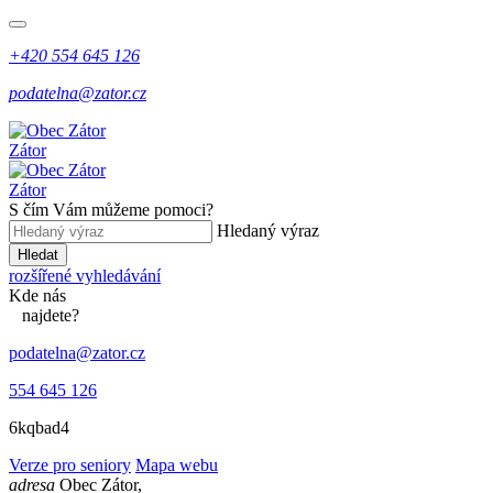
+420 554 645 126
podatelna@zator.cz
Zátor
Zátor
S čím Vám můžeme pomoci?
Hledaný výraz
Hledat
rozšířené vyhledávání
Kde
nás
najdete?
podatelna@zator.cz
554 645 126
6kqbad4
Verze pro seniory
Mapa webu
adresa
Obec Zátor,