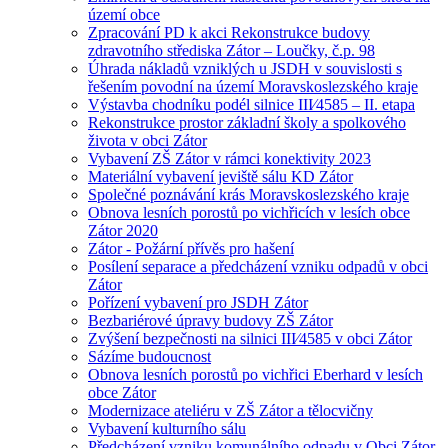
území obce
Zpracování PD k akci Rekonstrukce budovy
zdravotního střediska Zátor – Loučky, č.p. 98
Úhrada nákladů vzniklých u JSDH v souvislosti s
řešením povodní na území Moravskoslezského kraje
Výstavba chodníku podél silnice III⁄4585 – II. etapa
Rekonstrukce prostor základní školy a spolkového
života v obci Zátor
Vybavení ZŠ Zátor v rámci konektivity 2023
Materiální vybavení jeviště sálu KD Zátor
Společné poznávání krás Moravskoslezského kraje
Obnova lesních porostů po vichřicích v lesích obce
Zátor 2020
Zátor - Požární přívěs pro hašení
Posílení separace a předcházení vzniku odpadů v obci
Zátor
Pořízení vybavení pro JSDH Zátor
Bezbariérové úpravy budovy ZŠ Zátor
Zvýšení bezpečnosti na silnici III⁄4585 v obci Zátor
Sázíme budoucnost
Obnova lesních porostů po vichřici Eberhard v lesích
obce Zátor
Modernizace ateliéru v ZŠ Zátor a tělocvičny
Vybavení kulturního sálu
Předcházení vzniku komunálního odpadu v Obci Zátor