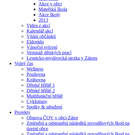
Akce v obci
Mateřská škola
Akce školy
2013
Videa z akcí
Kalendář akcí
Vítání občánků
Eldorádo
Vánoční svícení
Vernisáž dětských prací
Lesnicko-myslivecká stezka v Zátoru
Volný čas
Wellness
Posilovna
Knihovna
Dětské hřiště 1
Dětské hříště 2
Multifunkční hřiště
Cyklotrasy
Spolky & sdružení
Projekty
Obnova ČOV v obci Zátor
Zmírnění a odstranění následků povodňových škod na
území obce
Zmírnění a odstranění následků povodňových škod na