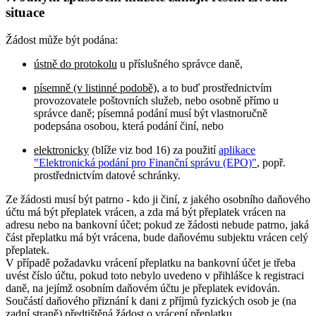
situace
Žádost může být podána:
ústně do protokolu
u příslušného správce daně,
písemně (v listinné podobě)
, a to buď prostřednictvím
provozovatele poštovních služeb, nebo osobně přímo u
správce daně; písemná podání musí být vlastnoručně
podepsána osobou, která podání činí, nebo
elektronicky
(blíže viz bod 16) za použití
aplikace
"Elektronická podání pro Finanční správu (EPO)"
, popř.
prostřednictvím datové schránky.
Ze žádosti musí být patrno - kdo ji činí, z jakého osobního daňového
účtu má být přeplatek vrácen, a zda má být přeplatek vrácen na
adresu nebo na bankovní účet; pokud ze žádosti nebude patrno, jaká
část přeplatku má být vrácena, bude daňovému subjektu vrácen celý
přeplatek.
V případě požadavku vrácení přeplatku na bankovní účet je třeba
uvést číslo účtu, pokud toto nebylo uvedeno v přihlášce k registraci
daně, na jejímž osobním daňovém účtu je přeplatek evidován.
Součástí daňového přiznání k dani z příjmů fyzických osob je (na
zadní straně) předtištěná žádost o vrácení přeplatku.