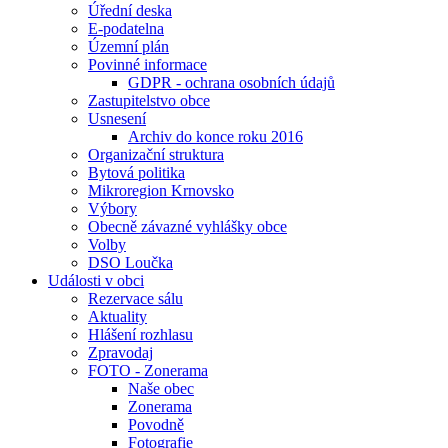
Úřední deska
E-podatelna
Územní plán
Povinné informace
GDPR - ochrana osobních údajů
Zastupitelstvo obce
Usnesení
Archiv do konce roku 2016
Organizační struktura
Bytová politika
Mikroregion Krnovsko
Výbory
Obecně závazné vyhlášky obce
Volby
DSO Loučka
Události v obci
Rezervace sálu
Aktuality
Hlášení rozhlasu
Zpravodaj
FOTO - Zonerama
Naše obec
Zonerama
Povodně
Fotografie