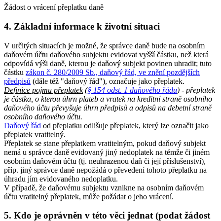
Žádost o vrácení přeplatku daně
4. Základní informace k životní situaci
V určitých situacích je možné, že správce daně bude na osobním
daňovém účtu daňového subjektu evidovat vyšší částku, než která
odpovídá výši daně, kterou je daňový subjekt povinen uhradit; tuto
částku
zákon č. 280/2009 Sb., daňový řád, ve znění pozdějších
předpisů
(dále též "daňový řád"), označuje jako přeplatek.
Definice pojmu přeplatek
(
§ 154 odst. 1 daňového řádu
) - přeplatek
je částka, o kterou úhrn plateb a vratek na kreditní straně osobního
daňového účtu převyšuje úhrn předpisů a odpisů na debetní straně
osobního daňového účtu.
Daňový řád
od přeplatku odlišuje přeplatek, který lze označit jako
přeplatek vratitelný.
Přeplatek se stane přeplatkem vratitelným, pokud daňový subjekt
nemá u správce daně evidovaný jiný nedoplatek na témže či jiném
osobním daňovém účtu (tj. neuhrazenou daň či její příslušenství),
příp. jiný správce daně nepožádá o převedení tohoto přeplatku na
úhradu jím evidovaného nedoplatku.
V případě, že daňovému subjektu vznikne na osobním daňovém
účtu vratitelný přeplatek, může požádat o jeho vrácení.
5. Kdo je oprávněn v této věci jednat (podat žádost