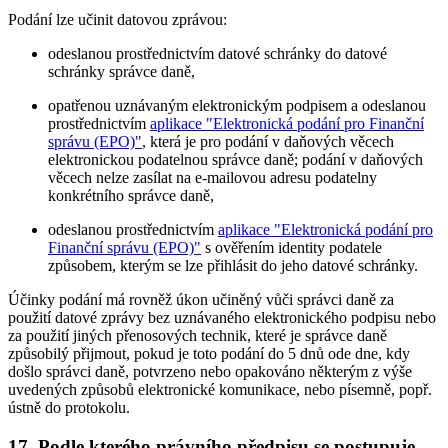
Podání lze učinit datovou zprávou:
odeslanou prostřednictvím datové schránky do datové
schránky správce daně,
opatřenou uznávaným elektronickým podpisem a odeslanou
prostřednictvím
aplikace "Elektronická podání pro Finanční
správu (EPO)"
, která je pro podání v daňových věcech
elektronickou podatelnou správce daně; podání v daňových
věcech nelze zasílat na e-mailovou adresu podatelny
konkrétního správce daně,
odeslanou prostřednictvím
aplikace "Elektronická podání pro
Finanční správu (EPO)"
s ověřením identity podatele
způsobem, kterým se lze přihlásit do jeho datové schránky.
Účinky podání má rovněž úkon učiněný vůči správci daně za
použití datové zprávy bez uznávaného elektronického podpisu nebo
za použití jiných přenosových technik, které je správce daně
způsobilý přijmout, pokud je toto podání do 5 dnů ode dne, kdy
došlo správci daně, potvrzeno nebo opakováno některým z výše
uvedených způsobů elektronické komunikace, nebo písemně, popř.
ústně do protokolu.
17. Podle kterého právního předpisu se postupuje