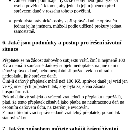
zaměstnanec podnikající fyzické osoby nebo jiná fyzická
osoba pověřená k tomu, aby jednala jejím jménem před
správcem daně v rozsahu tohoto pověření,
prokurista právnické osoby - při správě daní je oprávněn
jednat jejím jménem, může-li podle udělené prokury jednat
samostatně.
6. Jaké jsou podmínky a postup pro řešení životní
situace
Přeplatek se na žádost daňového subjektu vrátí, činí-li nejméně 100
Kč a nemá-li současně daňový subjekt nedoplatek na jiné dani u
téhož správce daně, nebo neuplatnil-li požadavek na úhradu
nedoplatku jiný správce daně.
Činí-li daňový přeplatek méně než 100 Kč, správce daně jej vrátí jen
ve výjimečných případech tak, aby byla zajištěna zásada
hospodárnosti.
Pokud daňový subjekt o vrácení vratitelného přeplatku nepožádá,
platí, že tento přeplatek zůstává jako platba na neuhrazenou daň na
osobním daňovém účtu, na kterém je evidován.
Z moci úřední vrací správce daně vratitelný přeplatek, pokud tak
stanoví zákon.
7. Jakým způsobem můžete zahájit řešení životní