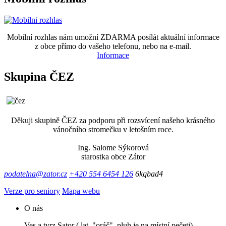
Mobilní rozhlas nám umožní ZDARMA posílát aktuální informace
z obce přímo do vašeho telefonu, nebo na e-mail.
Informace
Skupina ČEZ
Děkuji skupině ČEZ za podporu při rozsvícení našeho krásného
vánočního stromečku v letošním roce.
Ing. Salome Sýkorová
starostka obce Zátor
podatelna@zator.cz
+420 554 6454 126
6kqbad4
Verze pro seniory
Mapa webu
O nás
Ves a tvrz Sator ( lat. "oráč", pluh je na místní pečeti)