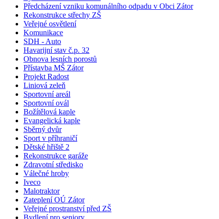
Předcházení vzniku komunálního odpadu v Obci Zátor
Rekonstrukce střechy ZŠ
Veřejné osvětlení
Komunikace
SDH - Auto
Havarijní stav č.p. 32
Obnova lesních porostů
Přístavba MŠ Zátor
Projekt Radost
Liniová zeleň
Sportovní areál
Sportovní ovál
Božítělová kaple
Evangelická kaple
Sběrný dvůr
Sport v příhraničí
Dětské hřiště 2
Rekonstrukce garáže
Zdravotní středisko
Válečné hroby
Iveco
Malotraktor
Zateplení OÚ Zátor
Veřejné prostranství před ZŠ
Bydlení pro seniory