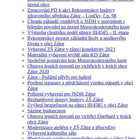
území obce
Zpracování PD k akci Rekonstrukce budovy
zdravotního střediska Zátor – Loučky, č.p. 98
Úhrada nákladů vzniklých u JSDH v souvislosti s
řešením povodní na území Moravskoslezského kraje
Výstavba chodníku podél silnice III⁄4585 – II. etapa
Rekonstrukce prostor základní školy a spolkového
života v obci Zátor
Vybavení ZŠ Zátor v rámci konektivity 2023
Materiální vybavení jeviště sálu KD Zátor
Společné poznávání krás Moravskoslezského kraje
Obnova lesních porostů po vichřicích v lesích obce
Zátor 2020
Zátor - Požární přívěs pro hašení
Posílení separace a předcházení vzniku odpadů v obci
Zátor
Pořízení vybavení pro JSDH Zátor
Bezbariérové úpravy budovy ZŠ Zátor
Zvýšení bezpečnosti na silnici III⁄4585 v obci Zátor
Sázíme budoucnost
Obnova lesních porostů po vichřici Eberhard v lesích
obce Zátor
Modernizace ateliéru v ZŠ Zátor a tělocvičny
Vybavení kulturního sálu
Předcházení vzniku komunálního odpadu v Obci Zátor