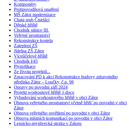
Kompostéry
Protipovodňová opatření
MŠ Zátor modernizace
Chata srub Čmeláci
Dětské hřiště
Chodník silnice III.
Veřejné prostranství
Rekonstrukce kostela
Zateplení ZŠ
Jídelna ZŠ Zátor
Víceúčelové hřiště
Chodník I⁄45
Plynofikace
Ze života projektů...
Zpracování PD k akci Rekonstrukce budovy zdravotního
střediska Zátor – Loučky, č.p. 98
Opravy po povodni září 2024
Projekt workoutové hřiště 1.docx
Vybudování workoutového hřiště v obci Zátor
Obnova veřejného prostranství včetně hřišť po povodni v obci
Zátor
Obnova veřejného osvětlení po povodni v obci Zátor
Obnova místních komunikací po povodni v obci Zátor
Lesnicko-myslivecká stezka v Zátoru