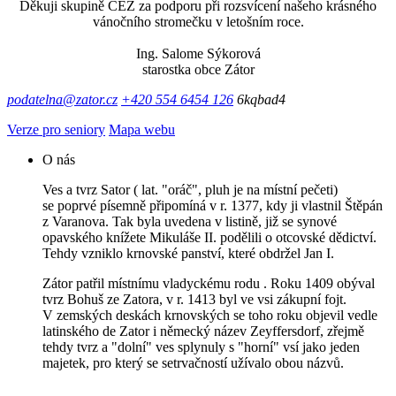
Děkuji skupině ČEZ za podporu při rozsvícení našeho krásného
vánočního stromečku v letošním roce.
Ing. Salome Sýkorová
starostka obce Zátor
podatelna@zator.cz
+420 554 6454 126
6kqbad4
Verze pro seniory
Mapa webu
O nás
Ves a tvrz Sator ( lat. "oráč", pluh je na místní pečeti)
se poprvé písemně připomíná v r. 1377, kdy ji vlastnil Štěpán
z Varanova. Tak byla uvedena v listině, již se synové
opavského knížete Mikuláše II. podělili o otcovské dědictví.
Tehdy vzniklo krnovské panství, které obdržel Jan I.
Zátor patřil místnímu vladyckému rodu . Roku 1409 obýval
tvrz Bohuš ze Zatora, v r. 1413 byl ve vsi zákupní fojt.
V zemských deskách krnovských se toho roku objevil vedle
latinského de Zator i německý název Zeyffersdorf, zřejmě
tehdy tvrz a "dolní" ves splynuly s "horní" vsí jako jeden
majetek, pro který se setrvačností užívalo obou názvů.