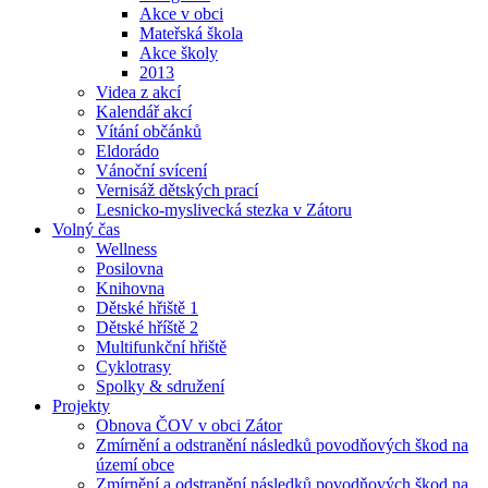
Akce v obci
Mateřská škola
Akce školy
2013
Videa z akcí
Kalendář akcí
Vítání občánků
Eldorádo
Vánoční svícení
Vernisáž dětských prací
Lesnicko-myslivecká stezka v Zátoru
Volný čas
Wellness
Posilovna
Knihovna
Dětské hřiště 1
Dětské hříště 2
Multifunkční hřiště
Cyklotrasy
Spolky & sdružení
Projekty
Obnova ČOV v obci Zátor
Zmírnění a odstranění následků povodňových škod na
území obce
Zmírnění a odstranění následků povodňových škod na