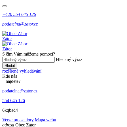
+420 554 645 126
podatelna@zator.cz
Zátor
Zátor
S čím Vám můžeme pomoci?
Hledaný výraz
Hledat
rozšířené vyhledávání
Kde
nás
najdete?
podatelna@zator.cz
554 645 126
6kqbad4
Verze pro seniory
Mapa webu
adresa
Obec Zátor,