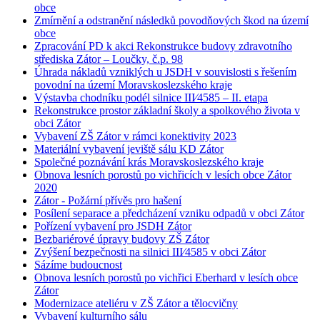
obce
Zmírnění a odstranění následků povodňových škod na území
obce
Zpracování PD k akci Rekonstrukce budovy zdravotního
střediska Zátor – Loučky, č.p. 98
Úhrada nákladů vzniklých u JSDH v souvislosti s řešením
povodní na území Moravskoslezského kraje
Výstavba chodníku podél silnice III⁄4585 – II. etapa
Rekonstrukce prostor základní školy a spolkového života v
obci Zátor
Vybavení ZŠ Zátor v rámci konektivity 2023
Materiální vybavení jeviště sálu KD Zátor
Společné poznávání krás Moravskoslezského kraje
Obnova lesních porostů po vichřicích v lesích obce Zátor
2020
Zátor - Požární přívěs pro hašení
Posílení separace a předcházení vzniku odpadů v obci Zátor
Pořízení vybavení pro JSDH Zátor
Bezbariérové úpravy budovy ZŠ Zátor
Zvýšení bezpečnosti na silnici III⁄4585 v obci Zátor
Sázíme budoucnost
Obnova lesních porostů po vichřici Eberhard v lesích obce
Zátor
Modernizace ateliéru v ZŠ Zátor a tělocvičny
Vybavení kulturního sálu