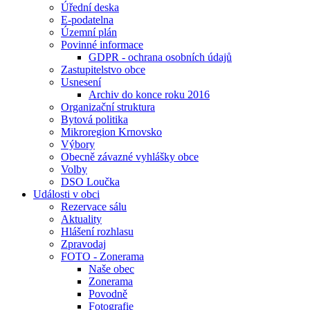
Úřední deska
E-podatelna
Územní plán
Povinné informace
GDPR - ochrana osobních údajů
Zastupitelstvo obce
Usnesení
Archiv do konce roku 2016
Organizační struktura
Bytová politika
Mikroregion Krnovsko
Výbory
Obecně závazné vyhlášky obce
Volby
DSO Loučka
Události v obci
Rezervace sálu
Aktuality
Hlášení rozhlasu
Zpravodaj
FOTO - Zonerama
Naše obec
Zonerama
Povodně
Fotografie