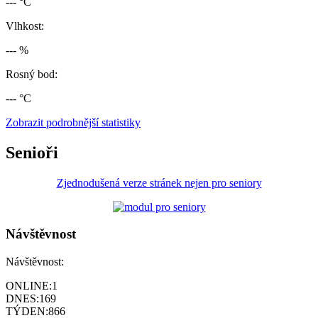
--- °C
Vlhkost:
--- %
Rosný bod:
--- °C
Zobrazit podrobnější statistiky
Senioři
Zjednodušená verze stránek nejen pro seniory
Návštěvnost
Návštěvnost:
ONLINE:
1
DNES:
169
TÝDEN:
866