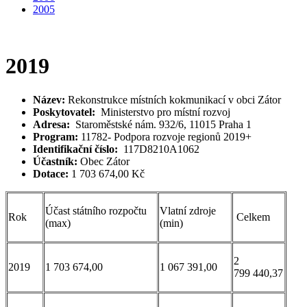
2005
2019
Název:
Rekonstrukce místních kokmunikací v obci Zátor
Poskytovatel:
Ministerstvo pro místní rozvoj
Adresa:
Staroměstské nám. 932/6, 11015 Praha 1
Program:
11782- Podpora rozvoje regionů 2019+
Identifikační číslo:
117D8210A1062
Účastník:
Obec Zátor
Dotace:
1 703 674,00 Kč
Účast státního rozpočtu
Vlatní zdroje
Rok
Celkem
(max)
(min)
2
2019
1 703 674,00
1 067 391,00
799 440,37