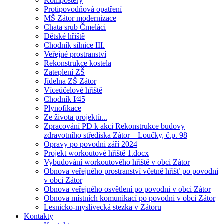
Kompostéry
Protipovodňová opatření
MŠ Zátor modernizace
Chata srub Čmeláci
Dětské hřiště
Chodník silnice III.
Veřejné prostranství
Rekonstrukce kostela
Zateplení ZŠ
Jídelna ZŠ Zátor
Víceúčelové hřiště
Chodník I⁄45
Plynofikace
Ze života projektů...
Zpracování PD k akci Rekonstrukce budovy
zdravotního střediska Zátor – Loučky, č.p. 98
Opravy po povodni září 2024
Projekt workoutové hřiště 1.docx
Vybudování workoutového hřiště v obci Zátor
Obnova veřejného prostranství včetně hřišť po povodni
v obci Zátor
Obnova veřejného osvětlení po povodni v obci Zátor
Obnova místních komunikací po povodni v obci Zátor
Lesnicko-myslivecká stezka v Zátoru
Kontakty