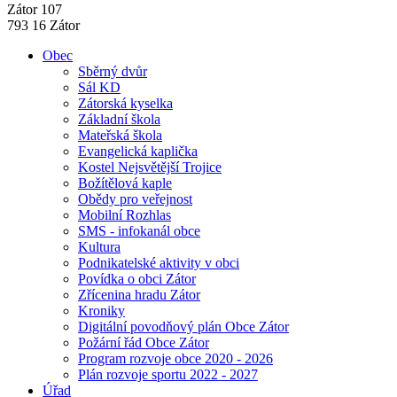
Zátor 107
793 16 Zátor
Obec
Sběrný dvůr
Sál KD
Zátorská kyselka
Základní škola
Mateřská škola
Evangelická kaplička
Kostel Nejsvětější Trojice
Božítělová kaple
Obědy pro veřejnost
Mobilní Rozhlas
SMS - infokanál obce
Kultura
Podnikatelské aktivity v obci
Povídka o obci Zátor
Zřícenina hradu Zátor
Kroniky
Digitální povodňový plán Obce Zátor
Požární řád Obce Zátor
Program rozvoje obce 2020 - 2026
Plán rozvoje sportu 2022 - 2027
Úřad