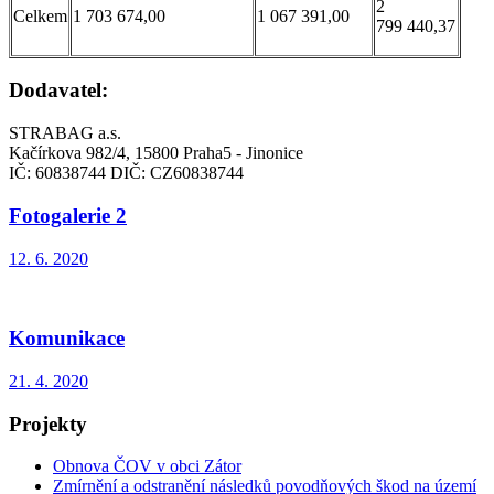
2
Celkem
1 703 674,00
1 067 391,00
799 440,37
Dodavatel:
STRABAG a.s.
Kačírkova 982/4, 15800 Praha5 - Jinonice
IČ: 60838744 DIČ: CZ60838744
Fotogalerie 2
12. 6. 2020
Komunikace
21. 4. 2020
Projekty
Obnova ČOV v obci Zátor
Zmírnění a odstranění následků povodňových škod na území