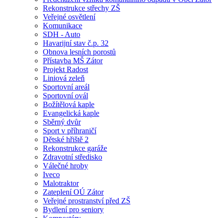
Rekonstrukce střechy ZŠ
Veřejné osvětlení
Komunikace
SDH - Auto
Havarijní stav č.p. 32
Obnova lesních porostů
Přístavba MŠ Zátor
Projekt Radost
Liniová zeleň
Sportovní areál
Sportovní ovál
Božítělová kaple
Evangelická kaple
Sběrný dvůr
Sport v příhraničí
Dětské hřiště 2
Rekonstrukce garáže
Zdravotní středisko
Válečné hroby
Iveco
Malotraktor
Zateplení OÚ Zátor
Veřejné prostranství před ZŠ
Bydlení pro seniory