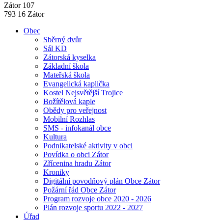
Zátor 107
793 16 Zátor
Obec
Sběrný dvůr
Sál KD
Zátorská kyselka
Základní škola
Mateřská škola
Evangelická kaplička
Kostel Nejsvětější Trojice
Božítělová kaple
Obědy pro veřejnost
Mobilní Rozhlas
SMS - infokanál obce
Kultura
Podnikatelské aktivity v obci
Povídka o obci Zátor
Zřícenina hradu Zátor
Kroniky
Digitální povodňový plán Obce Zátor
Požární řád Obce Zátor
Program rozvoje obce 2020 - 2026
Plán rozvoje sportu 2022 - 2027
Úřad