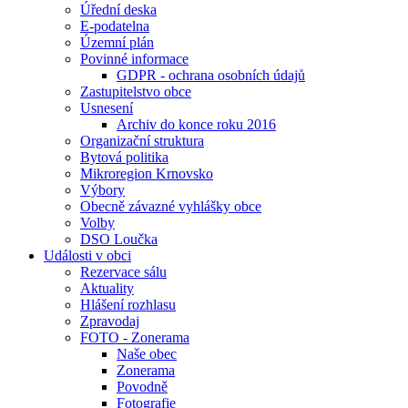
Úřední deska
E-podatelna
Územní plán
Povinné informace
GDPR - ochrana osobních údajů
Zastupitelstvo obce
Usnesení
Archiv do konce roku 2016
Organizační struktura
Bytová politika
Mikroregion Krnovsko
Výbory
Obecně závazné vyhlášky obce
Volby
DSO Loučka
Události v obci
Rezervace sálu
Aktuality
Hlášení rozhlasu
Zpravodaj
FOTO - Zonerama
Naše obec
Zonerama
Povodně
Fotografie