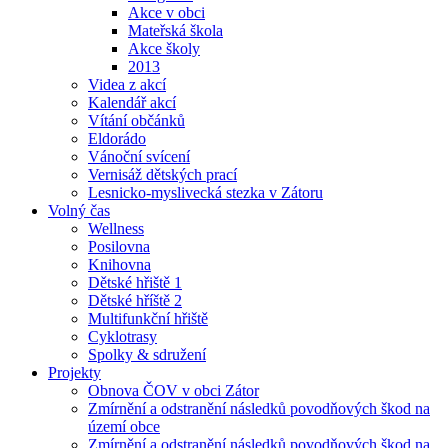
Akce v obci
Mateřská škola
Akce školy
2013
Videa z akcí
Kalendář akcí
Vítání občánků
Eldorádo
Vánoční svícení
Vernisáž dětských prací
Lesnicko-myslivecká stezka v Zátoru
Volný čas
Wellness
Posilovna
Knihovna
Dětské hřiště 1
Dětské hříště 2
Multifunkční hřiště
Cyklotrasy
Spolky & sdružení
Projekty
Obnova ČOV v obci Zátor
Zmírnění a odstranění následků povodňových škod na
území obce
Zmírnění a odstranění následků povodňových škod na