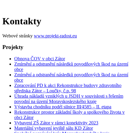
Kontakty
Webové stránky
www.projekt-radost.eu
Projekty
Obnova ČOV v obci Zátor
Zmírnění a odstranění následků povodňových škod na území
obce
Zmírnění a odstranění následků povodňových škod na území
obce
Zpracování PD k akci Rekonstrukce budovy zdravotního
střediska Zátor – Loučky, č.p. 98
Úhrada nákladů vzniklých u JSDH v souvislosti s řešením
povodní na území Moravskoslezského kraje
Výstavba chodníku podél silnice III⁄4585 – II. etapa
Rekonstrukce prostor základní školy a spolkového života v
obci Zátor
Vybavení ZŠ Zátor v rámci konektivity 2023
Materiální vybavení jeviště sálu KD Zátor