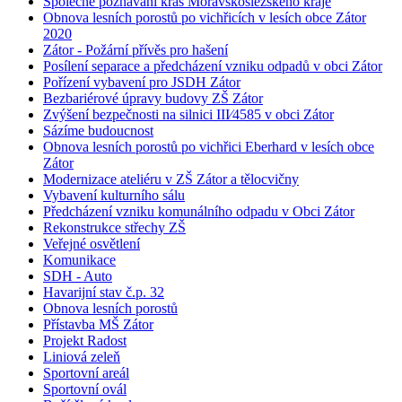
Společné poznávání krás Moravskoslezského kraje
Obnova lesních porostů po vichřicích v lesích obce Zátor
2020
Zátor - Požární přívěs pro hašení
Posílení separace a předcházení vzniku odpadů v obci Zátor
Pořízení vybavení pro JSDH Zátor
Bezbariérové úpravy budovy ZŠ Zátor
Zvýšení bezpečnosti na silnici III⁄4585 v obci Zátor
Sázíme budoucnost
Obnova lesních porostů po vichřici Eberhard v lesích obce
Zátor
Modernizace ateliéru v ZŠ Zátor a tělocvičny
Vybavení kulturního sálu
Předcházení vzniku komunálního odpadu v Obci Zátor
Rekonstrukce střechy ZŠ
Veřejné osvětlení
Komunikace
SDH - Auto
Havarijní stav č.p. 32
Obnova lesních porostů
Přístavba MŠ Zátor
Projekt Radost
Liniová zeleň
Sportovní areál
Sportovní ovál