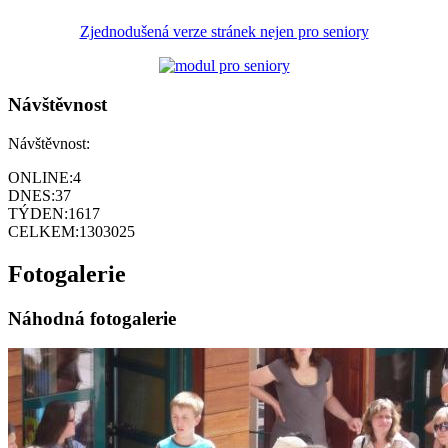
Zjednodušená verze stránek nejen pro seniory
Návštěvnost
Návštěvnost:
ONLINE:
4
DNES:
37
TÝDEN:
1617
CELKEM:
1303025
Fotogalerie
Náhodná fotogalerie