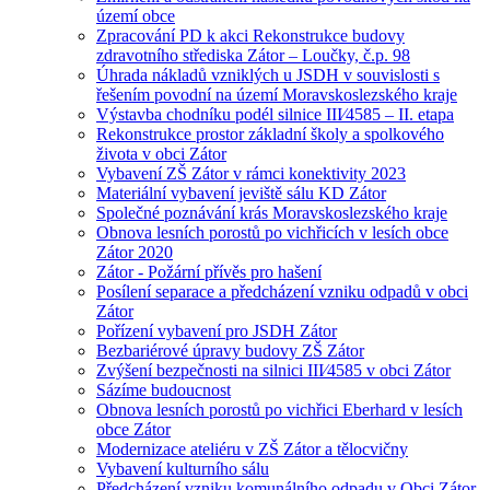
území obce
Zpracování PD k akci Rekonstrukce budovy
zdravotního střediska Zátor – Loučky, č.p. 98
Úhrada nákladů vzniklých u JSDH v souvislosti s
řešením povodní na území Moravskoslezského kraje
Výstavba chodníku podél silnice III⁄4585 – II. etapa
Rekonstrukce prostor základní školy a spolkového
života v obci Zátor
Vybavení ZŠ Zátor v rámci konektivity 2023
Materiální vybavení jeviště sálu KD Zátor
Společné poznávání krás Moravskoslezského kraje
Obnova lesních porostů po vichřicích v lesích obce
Zátor 2020
Zátor - Požární přívěs pro hašení
Posílení separace a předcházení vzniku odpadů v obci
Zátor
Pořízení vybavení pro JSDH Zátor
Bezbariérové úpravy budovy ZŠ Zátor
Zvýšení bezpečnosti na silnici III⁄4585 v obci Zátor
Sázíme budoucnost
Obnova lesních porostů po vichřici Eberhard v lesích
obce Zátor
Modernizace ateliéru v ZŠ Zátor a tělocvičny
Vybavení kulturního sálu
Předcházení vzniku komunálního odpadu v Obci Zátor