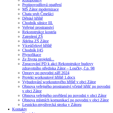
Kompostéry
Protipovodňová opatření
MŠ Zátor modernizace
Chata srub Čmeláci
Dětské hřiště
Chodník silnice III.
Veřejné prostranství
Rekonstrukce kostela
Zateplení ZŠ
Jídelna ZŠ Zátor
Víceúčelové hřiště
Chodník I⁄45
Plynofikace
Ze života projektů...
Zpracování PD k akci Rekonstrukce budovy
zdravotního střediska Zátor – Loučky, č.p. 98
Opravy po povodni září 2024
Projekt workoutové hřiště 1.docx
Vybudování workoutového hřiště v obci Zátor
Obnova veřejného prostranství včetně hřišť po povodni
v obci Zátor
Obnova veřejného osvětlení po povodni v obci Zátor
Obnova místních komunikací po povodni v obci Zátor
Lesnicko-myslivecká stezka v Zátoru
Kontakty