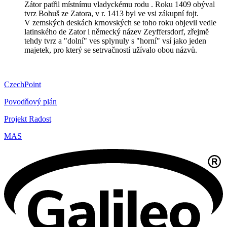
Zátor patřil místnímu vladyckému rodu . Roku 1409 obýval
tvrz Bohuš ze Zatora, v r. 1413 byl ve vsi zákupní fojt.
V zemských deskách krnovských se toho roku objevil vedle
latinského de Zator i německý název Zeyffersdorf, zřejmě
tehdy tvrz a "dolní" ves splynuly s "horní" vsí jako jeden
majetek, pro který se setrvačností užívalo obou názvů.
CzechPoint
Povodňový plán
Projekt Radost
MAS