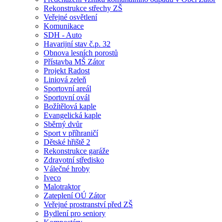
Rekonstrukce střechy ZŠ
Veřejné osvětlení
Komunikace
SDH - Auto
Havarijní stav č.p. 32
Obnova lesních porostů
Přístavba MŠ Zátor
Projekt Radost
Liniová zeleň
Sportovní areál
Sportovní ovál
Božítělová kaple
Evangelická kaple
Sběrný dvůr
Sport v příhraničí
Dětské hřiště 2
Rekonstrukce garáže
Zdravotní středisko
Válečné hroby
Iveco
Malotraktor
Zateplení OÚ Zátor
Veřejné prostranství před ZŠ
Bydlení pro seniory