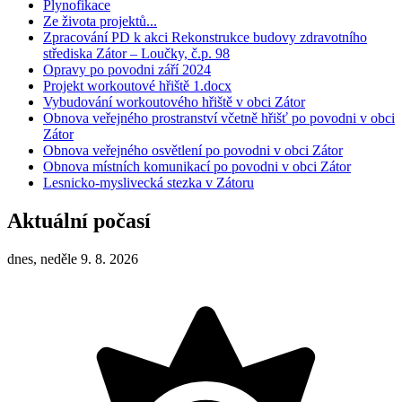
Plynofikace
Ze života projektů...
Zpracování PD k akci Rekonstrukce budovy zdravotního
střediska Zátor – Loučky, č.p. 98
Opravy po povodni září 2024
Projekt workoutové hřiště 1.docx
Vybudování workoutového hřiště v obci Zátor
Obnova veřejného prostranství včetně hřišť po povodni v obci
Zátor
Obnova veřejného osvětlení po povodni v obci Zátor
Obnova místních komunikací po povodni v obci Zátor
Lesnicko-myslivecká stezka v Zátoru
Aktuální počasí
dnes, neděle 9. 8. 2026