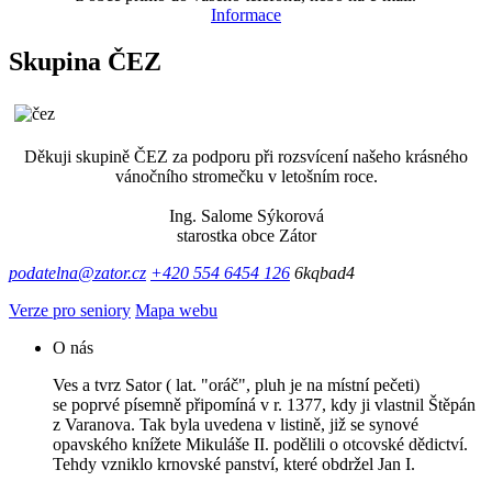
Informace
Skupina ČEZ
Děkuji skupině ČEZ za podporu při rozsvícení našeho krásného
vánočního stromečku v letošním roce.
Ing. Salome Sýkorová
starostka obce Zátor
podatelna@zator.cz
+420 554 6454 126
6kqbad4
Verze pro seniory
Mapa webu
O nás
Ves a tvrz Sator ( lat. "oráč", pluh je na místní pečeti)
se poprvé písemně připomíná v r. 1377, kdy ji vlastnil Štěpán
z Varanova. Tak byla uvedena v listině, již se synové
opavského knížete Mikuláše II. podělili o otcovské dědictví.
Tehdy vzniklo krnovské panství, které obdržel Jan I.