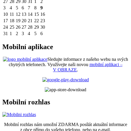
27
28
29
30
31
1
2
3
4
5
6
7
8
9
10
11
12
13
14
15
16
17
18
19
20
21
22
23
24
25
26
27
28
29
30
31
1
2
3
4
5
6
Mobilní aplikace
Sledujte informace z našeho webu na svých
chytrých telefonech. Využívejte naši novou
mobilní aplikaci –
V OBRAZE
.
Mobilní rozhlas
Mobilní rozhlas nám umožní ZDARMA posílát aktuální informace
z obce přímo do vašeho telefonu, nebo na e-mail.