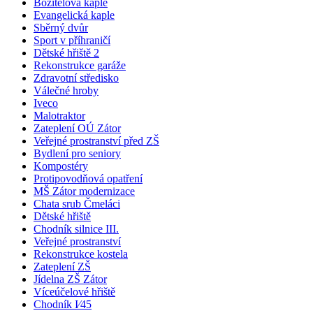
Božítělová kaple
Evangelická kaple
Sběrný dvůr
Sport v příhraničí
Dětské hřiště 2
Rekonstrukce garáže
Zdravotní středisko
Válečné hroby
Iveco
Malotraktor
Zateplení OÚ Zátor
Veřejné prostranství před ZŠ
Bydlení pro seniory
Kompostéry
Protipovodňová opatření
MŠ Zátor modernizace
Chata srub Čmeláci
Dětské hřiště
Chodník silnice III.
Veřejné prostranství
Rekonstrukce kostela
Zateplení ZŠ
Jídelna ZŠ Zátor
Víceúčelové hřiště
Chodník I⁄45