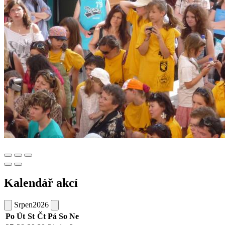
Kalendář akcí
Srpen
2026
Po
Út
St
Čt
Pá
So
Ne