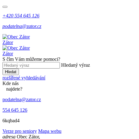
+420 554 645 126
podatelna@zator.cz
Zátor
Zátor
S čím Vám můžeme pomoci?
Hledaný výraz
Hledat
rozšířené vyhledávání
Kde
nás
najdete?
podatelna@zator.cz
554 645 126
6kqbad4
Verze pro seniory
Mapa webu
adresa
Obec Zátor,