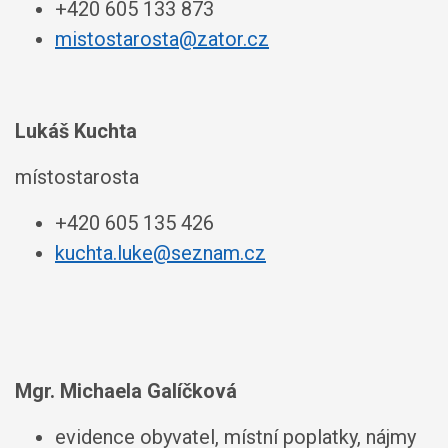
+420 605 133 873
mistostarosta@zator.cz
Lukáš Kuchta
místostarosta
+420 605 135 426
kuchta.luke@seznam.cz
Mgr. Michaela Galíčková
evidence obyvatel, místní poplatky, nájmy