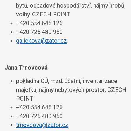
bytů, odpadové hospodářství, nájmy hrobů,
volby, CZECH POINT
+420 554 645 126
+420 725 480 950
galickova@zator.cz
Jana Trnovcová
pokladna OÚ, mzd. účetní, inventarizace
majetku, nájmy nebytových prostor, CZECH
POINT
+420 554 645 126
+420 725 480 950
trnovcova@zator.cz