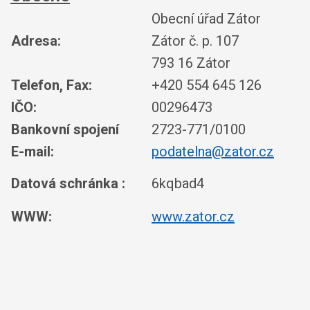
Obecní úřad Zátor
Adresa:
Zátor č. p. 107
793 16 Zátor
Telefon, Fax:
+420 554 645 126
IČO:
00296473
Bankovní spojení
2723-771/0100
E-mail:
podatelna@zator.cz
Datová schránka :
6kqbad4
WWW:
www.zator.cz