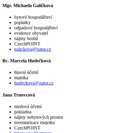
Mgr. Michaela Galíčková
bytové hospodářství
poplatky
odpadové hospodářství
evidence obyvatel
nájmy hrobů
CzechPOINT
galickova@zator.cz
Bc. Marcela Hudečková
hlavní účetní
matrika
hudeckova@zator.cz
Jana Trnovcová
mzdová účetní
pokladna
nájmy nebytových prostor
inventarizace majetku
CzechPOINT