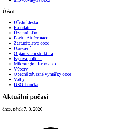
trnovcova@zator.cz
Úřad
Úřední deska
E-podatelna
Územní plán
Povinné informace
Zastupitelstvo obce
Usnesení
Organizační struktura
Bytová politika
Mikroregion Krnovsko
Výbory
Obecně závazné vyhlášky obce
Volby
DSO Loučka
Aktuální počasí
dnes, pátek 7. 8. 2026