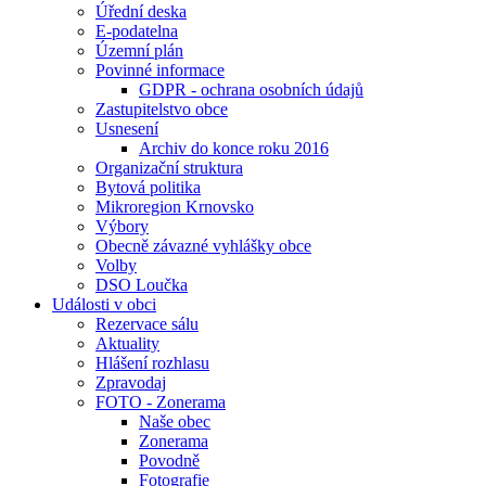
Úřední deska
E-podatelna
Územní plán
Povinné informace
GDPR - ochrana osobních údajů
Zastupitelstvo obce
Usnesení
Archiv do konce roku 2016
Organizační struktura
Bytová politika
Mikroregion Krnovsko
Výbory
Obecně závazné vyhlášky obce
Volby
DSO Loučka
Události v obci
Rezervace sálu
Aktuality
Hlášení rozhlasu
Zpravodaj
FOTO - Zonerama
Naše obec
Zonerama
Povodně
Fotografie