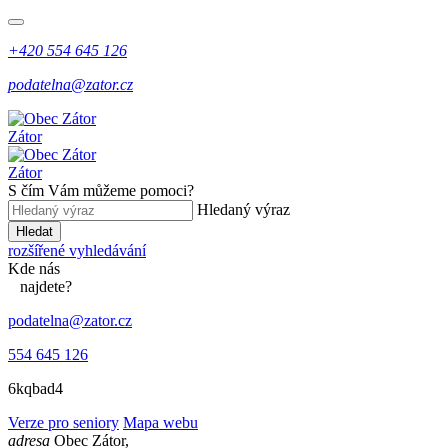
+420 554 645 126
podatelna@zator.cz
Zátor
Zátor
S čím Vám můžeme pomoci?
Hledaný výraz
Hledat
rozšířené vyhledávání
Kde
nás
najdete?
podatelna@zator.cz
554 645 126
6kqbad4
Verze pro seniory
Mapa webu
adresa
Obec Zátor,