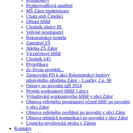
Kompostéry
Protipovodňová opatření
MŠ Zátor modernizace
Chata srub Čmeláci
Dětské hřiště
Chodník silnice III.
Veřejné prostranství
Rekonstrukce kostela
Zateplení ZŠ
Jídelna ZŠ Zátor
Víceúčelové hřiště
Chodník I⁄45
Plynofikace
Ze života projektů...
Zpracování PD k akci Rekonstrukce budovy
zdravotního střediska Zátor – Loučky, č.p. 98
Opravy po povodni září 2024
Projekt workoutové hřiště 1.docx
Vybudování workoutového hřiště v obci Zátor
Obnova veřejného prostranství včetně hřišť po povodni
v obci Zátor
Obnova veřejného osvětlení po povodni v obci Zátor
Obnova místních komunikací po povodni v obci Zátor
Lesnicko-myslivecká stezka v Zátoru
Kontakty