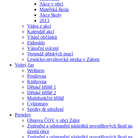
Akce v obci
Mateřská škola
Akce školy
2013
Videa z akcí
Kalendář akcí
Vítání občánků
Eldorádo
Vánoční svícení
Vernisáž dětských prací
Lesnicko-myslivecká stezka v Zátoru
Volný čas
Wellness
Posilovna
Knihovna
Dětské hřiště 1
Dětské hříště 2
Multifunkční hřiště
Cyklotrasy
Spolky & sdružení
Projekty
Obnova ČOV v obci Zátor
Zmírnění a odstranění následků povodňových škod na
území obce
Zmírnění a odstranění následků povodňových škod na