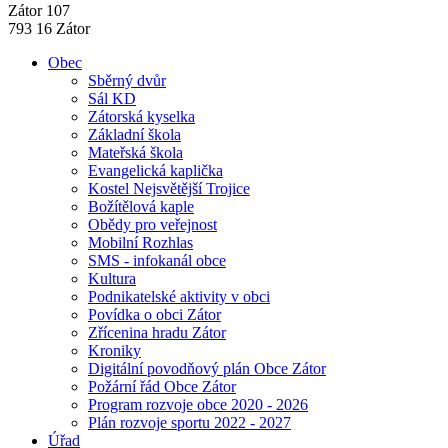
Zátor 107
793 16 Zátor
Obec
Sběrný dvůr
Sál KD
Zátorská kyselka
Základní škola
Mateřská škola
Evangelická kaplička
Kostel Nejsvětější Trojice
Božítělová kaple
Obědy pro veřejnost
Mobilní Rozhlas
SMS - infokanál obce
Kultura
Podnikatelské aktivity v obci
Povídka o obci Zátor
Zřícenina hradu Zátor
Kroniky
Digitální povodňový plán Obce Zátor
Požární řád Obce Zátor
Program rozvoje obce 2020 - 2026
Plán rozvoje sportu 2022 - 2027
Úřad