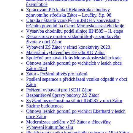
území obce
Zpracování PD k akci Rekonstrukce budovy
zdravotního střediska Zátor – Loučky, č.p. 98
Úhrada nákladů vzniklých u JSDH v souvislosti s
řešením povodní na území Moravskoslezského kraje
Výstavba chodníku podél silnice III⁄4585 – II. etapa
Rekonstrukce prostor základní školy a spolkového
života v obci Zátor
Vybavení ZŠ Zátor v rámci konektivity 2023
Materiální vybavení jeviště sálu KD Zátor
Společné poznávání krás Moravskoslezského kraje
Obnova lesních porostů po vichřicích v lesích obce
Zátor 2020
Zátor - Požární přívěs pro hašení
Posílení separace a předcházení vzniku odpadů v obci
Zátor
Pořízení vybavení pro JSDH Zátor
Bezbariérové úpravy budovy ZŠ Zátor
Zvýšení bezpečnosti na silnici III⁄4585 v obci Zátor
Sázíme budoucnost
Obnova lesních porostů po vichřici Eberhard v lesích
obce Zátor
Modernizace ateliéru v ZŠ Zátor a tělocvičny
Vybavení kulturního sálu
Předcházení vzniku komunálního odpadu v Obci Zátor