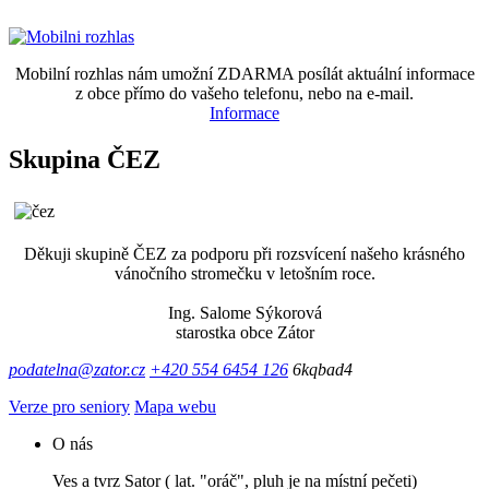
Mobilní rozhlas nám umožní ZDARMA posílát aktuální informace
z obce přímo do vašeho telefonu, nebo na e-mail.
Informace
Skupina ČEZ
Děkuji skupině ČEZ za podporu při rozsvícení našeho krásného
vánočního stromečku v letošním roce.
Ing. Salome Sýkorová
starostka obce Zátor
podatelna@zator.cz
+420 554 6454 126
6kqbad4
Verze pro seniory
Mapa webu
O nás
Ves a tvrz Sator ( lat. "oráč", pluh je na místní pečeti)