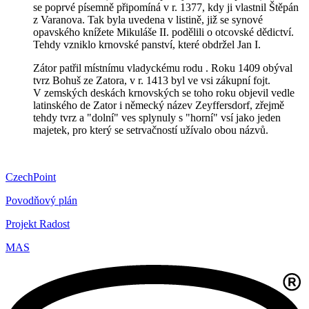
se poprvé písemně připomíná v r. 1377, kdy ji vlastnil Štěpán
z Varanova. Tak byla uvedena v listině, již se synové
opavského knížete Mikuláše II. podělili o otcovské dědictví.
Tehdy vzniklo krnovské panství, které obdržel Jan I.
Zátor patřil místnímu vladyckému rodu . Roku 1409 obýval
tvrz Bohuš ze Zatora, v r. 1413 byl ve vsi zákupní fojt.
V zemských deskách krnovských se toho roku objevil vedle
latinského de Zator i německý název Zeyffersdorf, zřejmě
tehdy tvrz a "dolní" ves splynuly s "horní" vsí jako jeden
majetek, pro který se setrvačností užívalo obou názvů.
CzechPoint
Povodňový plán
Projekt Radost
MAS