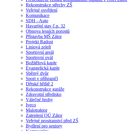
Rekonstrukce střechy ZŠ
Veřejné osvětlení
Komunikace
SDH - Auto
Havarijní stav č.p. 32
Obnova lesních porostů
Přístavba MŠ Zátor
Projekt Radost
Liniová zeleň
Sportovní areál
Sportovní ovál
Božítělová kaple
Evangelická kaple
Sběrný dvůr
Sport v příhraničí
Dětské hřiště 2
Rekonstrukce garáže
Zdravotní středisko
Válečné hroby
Iveco
Malotraktor
Zateplení OÚ Zátor
Veřejné prostranství před ZŠ
Bydlení pro seniory