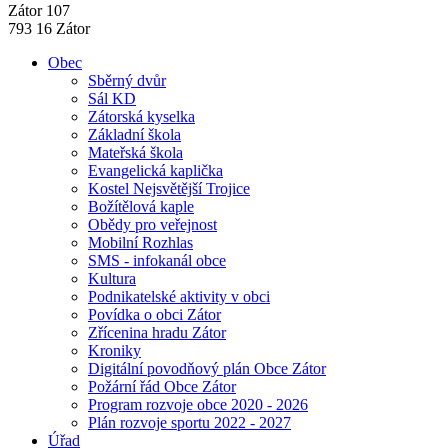
Zátor 107
793 16 Zátor
Obec
Sběrný dvůr
Sál KD
Zátorská kyselka
Základní škola
Mateřská škola
Evangelická kaplička
Kostel Nejsvětější Trojice
Božítělová kaple
Obědy pro veřejnost
Mobilní Rozhlas
SMS - infokanál obce
Kultura
Podnikatelské aktivity v obci
Povídka o obci Zátor
Zřícenina hradu Zátor
Kroniky
Digitální povodňový plán Obce Zátor
Požární řád Obce Zátor
Program rozvoje obce 2020 - 2026
Plán rozvoje sportu 2022 - 2027
Úřad