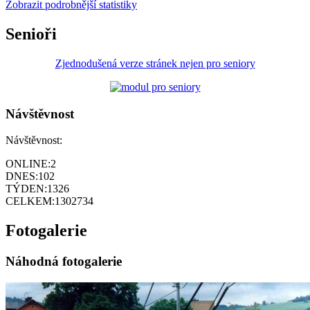
Zobrazit podrobnější statistiky
Senioři
Zjednodušená verze stránek nejen pro seniory
Návštěvnost
Návštěvnost:
ONLINE:
2
DNES:
102
TÝDEN:
1326
CELKEM:
1302734
Fotogalerie
Náhodná fotogalerie