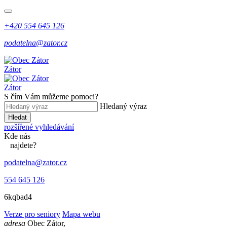
+420 554 645 126
podatelna@zator.cz
Zátor
Zátor
S čím Vám můžeme pomoci?
Hledaný výraz
Hledat
rozšířené vyhledávání
Kde
nás
najdete?
podatelna@zator.cz
554 645 126
6kqbad4
Verze pro seniory
Mapa webu
adresa
Obec Zátor,