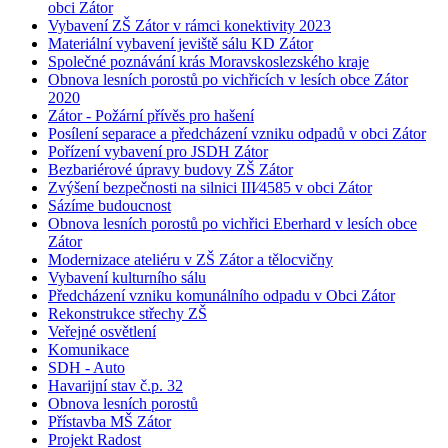
obci Zátor
Vybavení ZŠ Zátor v rámci konektivity 2023
Materiální vybavení jeviště sálu KD Zátor
Společné poznávání krás Moravskoslezského kraje
Obnova lesních porostů po vichřicích v lesích obce Zátor
2020
Zátor - Požární přívěs pro hašení
Posílení separace a předcházení vzniku odpadů v obci Zátor
Pořízení vybavení pro JSDH Zátor
Bezbariérové úpravy budovy ZŠ Zátor
Zvýšení bezpečnosti na silnici III⁄4585 v obci Zátor
Sázíme budoucnost
Obnova lesních porostů po vichřici Eberhard v lesích obce
Zátor
Modernizace ateliéru v ZŠ Zátor a tělocvičny
Vybavení kulturního sálu
Předcházení vzniku komunálního odpadu v Obci Zátor
Rekonstrukce střechy ZŠ
Veřejné osvětlení
Komunikace
SDH - Auto
Havarijní stav č.p. 32
Obnova lesních porostů
Přístavba MŠ Zátor
Projekt Radost