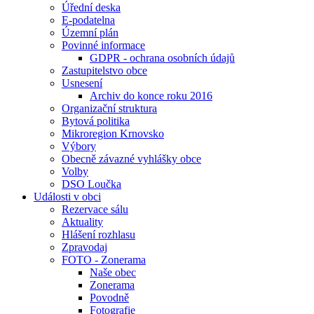
Úřední deska
E-podatelna
Územní plán
Povinné informace
GDPR - ochrana osobních údajů
Zastupitelstvo obce
Usnesení
Archiv do konce roku 2016
Organizační struktura
Bytová politika
Mikroregion Krnovsko
Výbory
Obecně závazné vyhlášky obce
Volby
DSO Loučka
Události v obci
Rezervace sálu
Aktuality
Hlášení rozhlasu
Zpravodaj
FOTO - Zonerama
Naše obec
Zonerama
Povodně
Fotografie