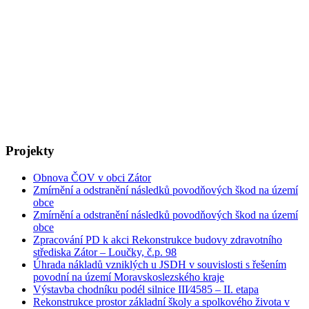
Projekty
Obnova ČOV v obci Zátor
Zmírnění a odstranění následků povodňových škod na území
obce
Zmírnění a odstranění následků povodňových škod na území
obce
Zpracování PD k akci Rekonstrukce budovy zdravotního
střediska Zátor – Loučky, č.p. 98
Úhrada nákladů vzniklých u JSDH v souvislosti s řešením
povodní na území Moravskoslezského kraje
Výstavba chodníku podél silnice III⁄4585 – II. etapa
Rekonstrukce prostor základní školy a spolkového života v