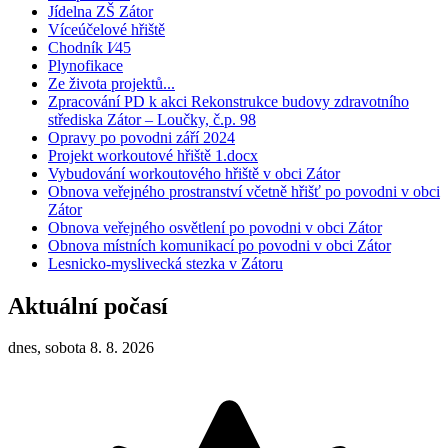
Jídelna ZŠ Zátor
Víceúčelové hřiště
Chodník I⁄45
Plynofikace
Ze života projektů...
Zpracování PD k akci Rekonstrukce budovy zdravotního
střediska Zátor – Loučky, č.p. 98
Opravy po povodni září 2024
Projekt workoutové hřiště 1.docx
Vybudování workoutového hřiště v obci Zátor
Obnova veřejného prostranství včetně hřišť po povodni v obci
Zátor
Obnova veřejného osvětlení po povodni v obci Zátor
Obnova místních komunikací po povodni v obci Zátor
Lesnicko-myslivecká stezka v Zátoru
Aktuální počasí
dnes, sobota 8. 8. 2026