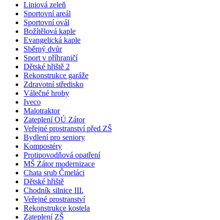
Liniová zeleň
Sportovní areál
Sportovní ovál
Božítělová kaple
Evangelická kaple
Sběrný dvůr
Sport v příhraničí
Dětské hřiště 2
Rekonstrukce garáže
Zdravotní středisko
Válečné hroby
Iveco
Malotraktor
Zateplení OÚ Zátor
Veřejné prostranství před ZŠ
Bydlení pro seniory
Kompostéry
Protipovodňová opatření
MŠ Zátor modernizace
Chata srub Čmeláci
Dětské hřiště
Chodník silnice III.
Veřejné prostranství
Rekonstrukce kostela
Zateplení ZŠ