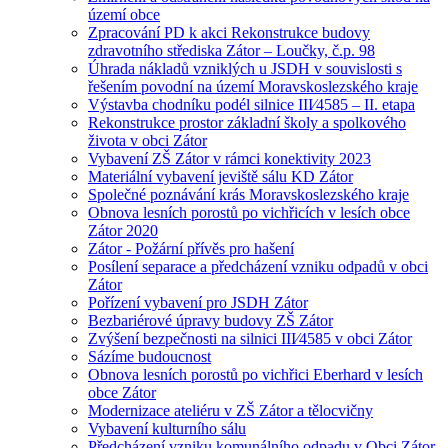
území obce
Zpracování PD k akci Rekonstrukce budovy
zdravotního střediska Zátor – Loučky, č.p. 98
Úhrada nákladů vzniklých u JSDH v souvislosti s
řešením povodní na území Moravskoslezského kraje
Výstavba chodníku podél silnice III⁄4585 – II. etapa
Rekonstrukce prostor základní školy a spolkového
života v obci Zátor
Vybavení ZŠ Zátor v rámci konektivity 2023
Materiální vybavení jeviště sálu KD Zátor
Společné poznávání krás Moravskoslezského kraje
Obnova lesních porostů po vichřicích v lesích obce
Zátor 2020
Zátor - Požární přívěs pro hašení
Posílení separace a předcházení vzniku odpadů v obci
Zátor
Pořízení vybavení pro JSDH Zátor
Bezbariérové úpravy budovy ZŠ Zátor
Zvýšení bezpečnosti na silnici III⁄4585 v obci Zátor
Sázíme budoucnost
Obnova lesních porostů po vichřici Eberhard v lesích
obce Zátor
Modernizace ateliéru v ZŠ Zátor a tělocvičny
Vybavení kulturního sálu
Předcházení vzniku komunálního odpadu v Obci Zátor