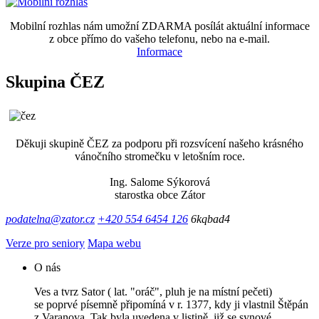
Mobilní rozhlas nám umožní ZDARMA posílát aktuální informace
z obce přímo do vašeho telefonu, nebo na e-mail.
Informace
Skupina ČEZ
Děkuji skupině ČEZ za podporu při rozsvícení našeho krásného
vánočního stromečku v letošním roce.
Ing. Salome Sýkorová
starostka obce Zátor
podatelna@zator.cz
+420 554 6454 126
6kqbad4
Verze pro seniory
Mapa webu
O nás
Ves a tvrz Sator ( lat. "oráč", pluh je na místní pečeti)
se poprvé písemně připomíná v r. 1377, kdy ji vlastnil Štěpán
z Varanova. Tak byla uvedena v listině, již se synové