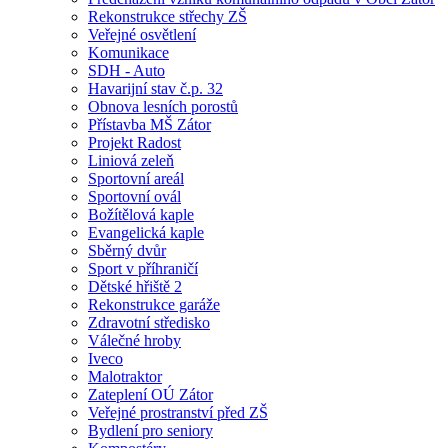
Rekonstrukce střechy ZŠ
Veřejné osvětlení
Komunikace
SDH - Auto
Havarijní stav č.p. 32
Obnova lesních porostů
Přístavba MŠ Zátor
Projekt Radost
Liniová zeleň
Sportovní areál
Sportovní ovál
Božítělová kaple
Evangelická kaple
Sběrný dvůr
Sport v příhraničí
Dětské hřiště 2
Rekonstrukce garáže
Zdravotní středisko
Válečné hroby
Iveco
Malotraktor
Zateplení OÚ Zátor
Veřejné prostranství před ZŠ
Bydlení pro seniory