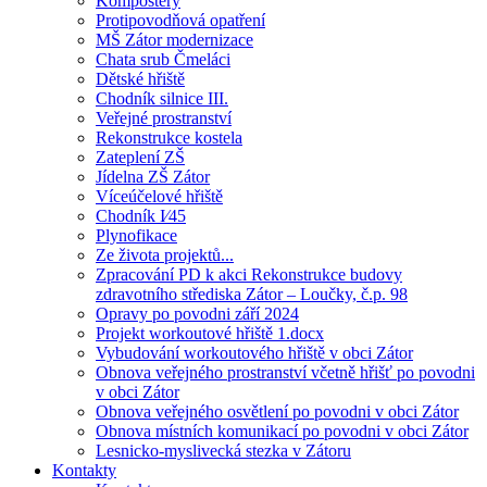
Kompostéry
Protipovodňová opatření
MŠ Zátor modernizace
Chata srub Čmeláci
Dětské hřiště
Chodník silnice III.
Veřejné prostranství
Rekonstrukce kostela
Zateplení ZŠ
Jídelna ZŠ Zátor
Víceúčelové hřiště
Chodník I⁄45
Plynofikace
Ze života projektů...
Zpracování PD k akci Rekonstrukce budovy
zdravotního střediska Zátor – Loučky, č.p. 98
Opravy po povodni září 2024
Projekt workoutové hřiště 1.docx
Vybudování workoutového hřiště v obci Zátor
Obnova veřejného prostranství včetně hřišť po povodni
v obci Zátor
Obnova veřejného osvětlení po povodni v obci Zátor
Obnova místních komunikací po povodni v obci Zátor
Lesnicko-myslivecká stezka v Zátoru
Kontakty