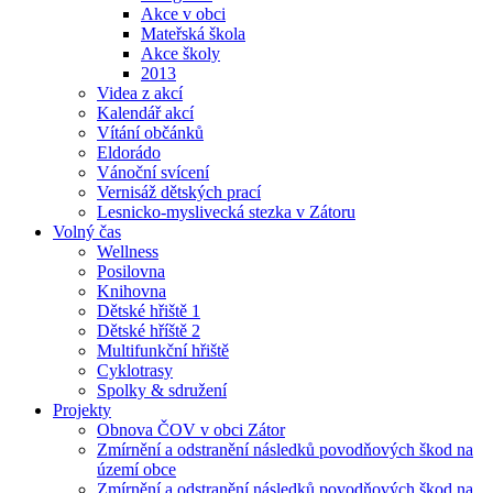
Akce v obci
Mateřská škola
Akce školy
2013
Videa z akcí
Kalendář akcí
Vítání občánků
Eldorádo
Vánoční svícení
Vernisáž dětských prací
Lesnicko-myslivecká stezka v Zátoru
Volný čas
Wellness
Posilovna
Knihovna
Dětské hřiště 1
Dětské hříště 2
Multifunkční hřiště
Cyklotrasy
Spolky & sdružení
Projekty
Obnova ČOV v obci Zátor
Zmírnění a odstranění následků povodňových škod na
území obce
Zmírnění a odstranění následků povodňových škod na