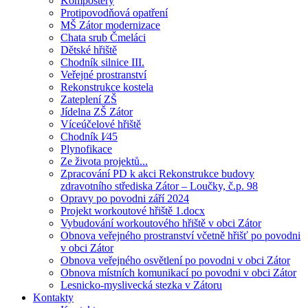
Kompostéry
Protipovodňová opatření
MŠ Zátor modernizace
Chata srub Čmeláci
Dětské hřiště
Chodník silnice III.
Veřejné prostranství
Rekonstrukce kostela
Zateplení ZŠ
Jídelna ZŠ Zátor
Víceúčelové hřiště
Chodník I⁄45
Plynofikace
Ze života projektů...
Zpracování PD k akci Rekonstrukce budovy
zdravotního střediska Zátor – Loučky, č.p. 98
Opravy po povodni září 2024
Projekt workoutové hřiště 1.docx
Vybudování workoutového hřiště v obci Zátor
Obnova veřejného prostranství včetně hřišť po povodni
v obci Zátor
Obnova veřejného osvětlení po povodni v obci Zátor
Obnova místních komunikací po povodni v obci Zátor
Lesnicko-myslivecká stezka v Zátoru
Kontakty