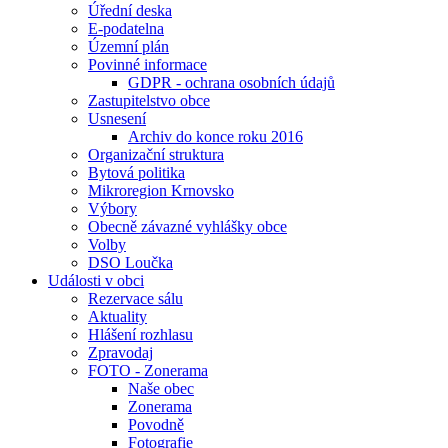
Úřední deska
E-podatelna
Územní plán
Povinné informace
GDPR - ochrana osobních údajů
Zastupitelstvo obce
Usnesení
Archiv do konce roku 2016
Organizační struktura
Bytová politika
Mikroregion Krnovsko
Výbory
Obecně závazné vyhlášky obce
Volby
DSO Loučka
Události v obci
Rezervace sálu
Aktuality
Hlášení rozhlasu
Zpravodaj
FOTO - Zonerama
Naše obec
Zonerama
Povodně
Fotografie