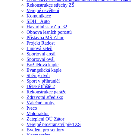
Rekonstrukce střechy ZŠ
Veřejné osvětlení
Komunikace
SDH - Auto
Havarijní stav č.p. 32
Obnova lesních porostů
Přístavba MŠ Zátor
Projekt Radost
Liniová zeleň
Sportovní areál
Sportovní ovál
Božítělová kaple
Evangelická kaple
Sběrný dvůr
Sport v příhraničí
Dětské hřiště 2
Rekonstrukce garáže
Zdravotní středisko
Válečné hroby
Iveco
Malotraktor
Zateplení OÚ Zátor
Veřejné prostranství před ZŠ
Bydlení pro seniory