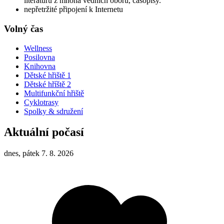
literaturu z mnoha vědních oborů, časopisy.
nepřetržité připojení k Internetu
Volný čas
Wellness
Posilovna
Knihovna
Dětské hřiště 1
Dětské hříště 2
Multifunkční hřiště
Cyklotrasy
Spolky & sdružení
Aktuální počasí
dnes, pátek 7. 8. 2026