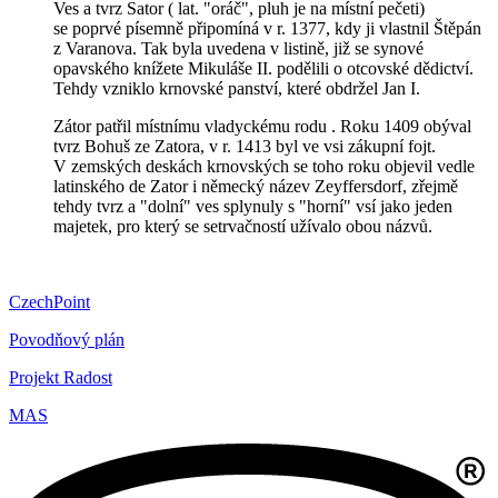
Ves a tvrz Sator ( lat. "oráč", pluh je na místní pečeti)
se poprvé písemně připomíná v r. 1377, kdy ji vlastnil Štěpán
z Varanova. Tak byla uvedena v listině, již se synové
opavského knížete Mikuláše II. podělili o otcovské dědictví.
Tehdy vzniklo krnovské panství, které obdržel Jan I.
Zátor patřil místnímu vladyckému rodu . Roku 1409 obýval
tvrz Bohuš ze Zatora, v r. 1413 byl ve vsi zákupní fojt.
V zemských deskách krnovských se toho roku objevil vedle
latinského de Zator i německý název Zeyffersdorf, zřejmě
tehdy tvrz a "dolní" ves splynuly s "horní" vsí jako jeden
majetek, pro který se setrvačností užívalo obou názvů.
CzechPoint
Povodňový plán
Projekt Radost
MAS