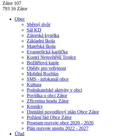
Zátor 107
793 16 Zátor
Obec
Sběrný dvůr
Sál KD
Zátorská kyselka
Základní škola
Mateřská škola
Evangelická kaplička
Kostel Nejsvětější Trojice
Božítělová kaple
Obědy pro veřejnost
Mobilní Rozhlas
SMS - infokanál obce
Kultura
Podnikatelské aktivity v obci
Povídka o obci Zátor
Zřícenina hradu Zátor
Kroniky
Digitální povodňový plán Obce Zátor
Požární řád Obce Zátor
Program rozvoje obce 2020 - 2026
Plán rozvoje sportu 2022 - 2027
Úřad