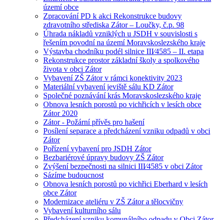
území obce
Zpracování PD k akci Rekonstrukce budovy
zdravotního střediska Zátor – Loučky, č.p. 98
Úhrada nákladů vzniklých u JSDH v souvislosti s
řešením povodní na území Moravskoslezského kraje
Výstavba chodníku podél silnice III⁄4585 – II. etapa
Rekonstrukce prostor základní školy a spolkového
života v obci Zátor
Vybavení ZŠ Zátor v rámci konektivity 2023
Materiální vybavení jeviště sálu KD Zátor
Společné poznávání krás Moravskoslezského kraje
Obnova lesních porostů po vichřicích v lesích obce
Zátor 2020
Zátor - Požární přívěs pro hašení
Posílení separace a předcházení vzniku odpadů v obci
Zátor
Pořízení vybavení pro JSDH Zátor
Bezbariérové úpravy budovy ZŠ Zátor
Zvýšení bezpečnosti na silnici III⁄4585 v obci Zátor
Sázíme budoucnost
Obnova lesních porostů po vichřici Eberhard v lesích
obce Zátor
Modernizace ateliéru v ZŠ Zátor a tělocvičny
Vybavení kulturního sálu
Předcházení vzniku komunálního odpadu v Obci Zátor