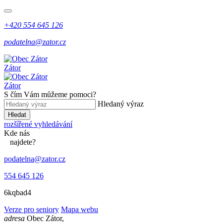
+420 554 645 126
podatelna@zator.cz
Zátor
Zátor
S čím Vám můžeme pomoci?
Hledaný výraz
Hledat
rozšířené vyhledávání
Kde
nás
najdete?
podatelna@zator.cz
554 645 126
6kqbad4
Verze pro seniory
Mapa webu
adresa
Obec Zátor,