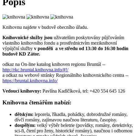
Popis
Knihovnu najdete v budově obecního úřadu.
Knihovnické služby jsou
uživatelům poskytovány půjčováním
vlastního knihovního fondu a prostřednictvím meziknihovní
výpůjční služby
v pondělí a ve středu od 13:30 do 16:30 hodin
budově KD Zátor.
odkaz na On-line katalog knihoven regionu Bruntál --
http://rkc.bruntal.knihovna.info/#!/
a odkaz na webové stránky Regionálního knihovnického centra --
https://bruntal.knihovna.info/
Vedoucí knihovny:
Pavlína Kadlčíková, tel: +420 554 645 126
Knihovna čtenářům nabízí:
dětským:
leporela, říkadla, pohádky, dobrodružné romány,
dívčí romány, zajímavou naučnou literaturu, časopisy.
dospělým:
velký výběr beletrie (povídky, romány, detektivky,
sci-fi, čtení pro ženy, historické romány), naučnou i odbornou