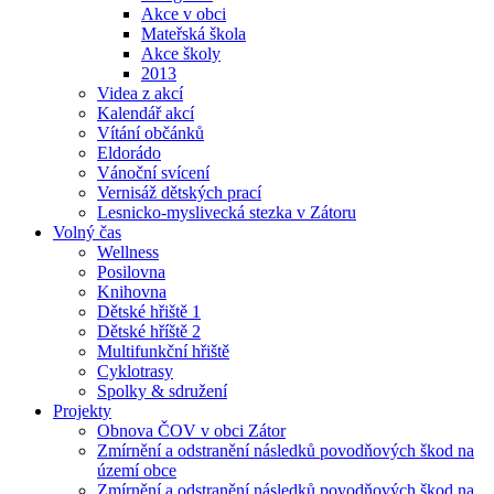
Akce v obci
Mateřská škola
Akce školy
2013
Videa z akcí
Kalendář akcí
Vítání občánků
Eldorádo
Vánoční svícení
Vernisáž dětských prací
Lesnicko-myslivecká stezka v Zátoru
Volný čas
Wellness
Posilovna
Knihovna
Dětské hřiště 1
Dětské hříště 2
Multifunkční hřiště
Cyklotrasy
Spolky & sdružení
Projekty
Obnova ČOV v obci Zátor
Zmírnění a odstranění následků povodňových škod na
území obce
Zmírnění a odstranění následků povodňových škod na