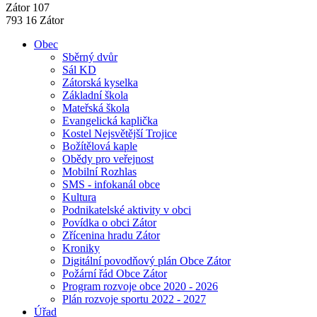
Zátor 107
793 16 Zátor
Obec
Sběrný dvůr
Sál KD
Zátorská kyselka
Základní škola
Mateřská škola
Evangelická kaplička
Kostel Nejsvětější Trojice
Božítělová kaple
Obědy pro veřejnost
Mobilní Rozhlas
SMS - infokanál obce
Kultura
Podnikatelské aktivity v obci
Povídka o obci Zátor
Zřícenina hradu Zátor
Kroniky
Digitální povodňový plán Obce Zátor
Požární řád Obce Zátor
Program rozvoje obce 2020 - 2026
Plán rozvoje sportu 2022 - 2027
Úřad