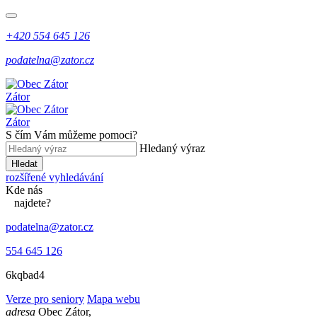
+420 554 645 126
podatelna@zator.cz
Zátor
Zátor
S čím Vám můžeme pomoci?
Hledaný výraz
Hledat
rozšířené vyhledávání
Kde
nás
najdete?
podatelna@zator.cz
554 645 126
6kqbad4
Verze pro seniory
Mapa webu
adresa
Obec Zátor,