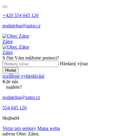
+420 554 645 126
podatelna@zator.cz
Zátor
Zátor
S čím Vám můžeme pomoci?
Hledaný výraz
Hledat
rozšířené vyhledávání
Kde
nás
najdete?
podatelna@zator.cz
554 645 126
6kqbad4
Verze pro seniory
Mapa webu
adresa
Obec Zátor,