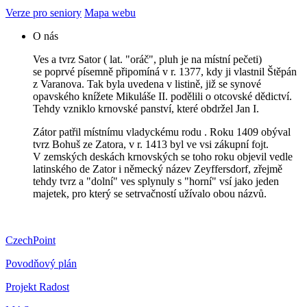
Verze pro seniory
Mapa webu
O nás
Ves a tvrz Sator ( lat. "oráč", pluh je na místní pečeti)
se poprvé písemně připomíná v r. 1377, kdy ji vlastnil Štěpán
z Varanova. Tak byla uvedena v listině, již se synové
opavského knížete Mikuláše II. podělili o otcovské dědictví.
Tehdy vzniklo krnovské panství, které obdržel Jan I.
Zátor patřil místnímu vladyckému rodu . Roku 1409 obýval
tvrz Bohuš ze Zatora, v r. 1413 byl ve vsi zákupní fojt.
V zemských deskách krnovských se toho roku objevil vedle
latinského de Zator i německý název Zeyffersdorf, zřejmě
tehdy tvrz a "dolní" ves splynuly s "horní" vsí jako jeden
majetek, pro který se setrvačností užívalo obou názvů.
CzechPoint
Povodňový plán
Projekt Radost