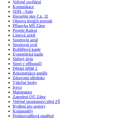
Veřejné osvětlení
Komunikace
SDH - Auto
Havarijní stav č.p. 32
Obnova lesních porostů
Přístavba MŠ Zátor
Projekt Radost
Liniová zeleň
Sportovní areál
Sportovní ovál
Božítělová kaple
Evangelická kaple
Sběrný dvůr
Sport v příhraničí
Dětské hřiště 2
Rekonstrukce garáže
Zdravotní středisko
Válečné hroby
Iveco
Malotraktor
Zateplení OÚ Zátor
Veřejné prostranství před ZŠ
Bydlení pro seniory
Kompostéry
Protipovodňová opatření