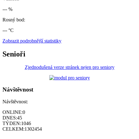
--- %
Rosný bod:
--- °C
Zobrazit podrobnější statistiky
Senioři
Zjednodušená verze stránek nejen pro seniory
Návštěvnost
Návštěvnost:
ONLINE:
0
DNES:
45
TÝDEN:
1046
CELKEM:
1302454