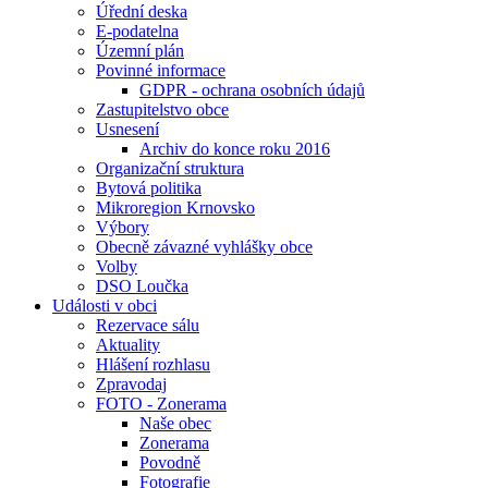
Úřední deska
E-podatelna
Územní plán
Povinné informace
GDPR - ochrana osobních údajů
Zastupitelstvo obce
Usnesení
Archiv do konce roku 2016
Organizační struktura
Bytová politika
Mikroregion Krnovsko
Výbory
Obecně závazné vyhlášky obce
Volby
DSO Loučka
Události v obci
Rezervace sálu
Aktuality
Hlášení rozhlasu
Zpravodaj
FOTO - Zonerama
Naše obec
Zonerama
Povodně
Fotografie