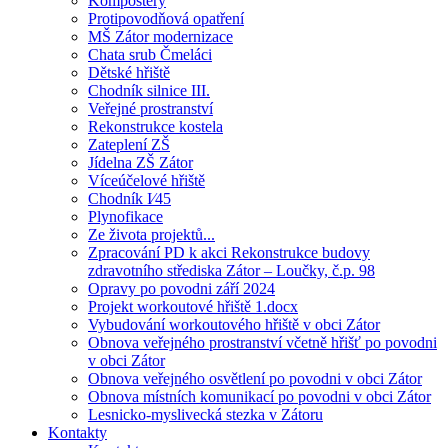
Kompostéry
Protipovodňová opatření
MŠ Zátor modernizace
Chata srub Čmeláci
Dětské hřiště
Chodník silnice III.
Veřejné prostranství
Rekonstrukce kostela
Zateplení ZŠ
Jídelna ZŠ Zátor
Víceúčelové hřiště
Chodník I⁄45
Plynofikace
Ze života projektů...
Zpracování PD k akci Rekonstrukce budovy
zdravotního střediska Zátor – Loučky, č.p. 98
Opravy po povodni září 2024
Projekt workoutové hřiště 1.docx
Vybudování workoutového hřiště v obci Zátor
Obnova veřejného prostranství včetně hřišť po povodni
v obci Zátor
Obnova veřejného osvětlení po povodni v obci Zátor
Obnova místních komunikací po povodni v obci Zátor
Lesnicko-myslivecká stezka v Zátoru
Kontakty