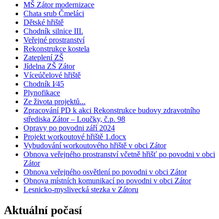
MŠ Zátor modernizace
Chata srub Čmeláci
Dětské hřiště
Chodník silnice III.
Veřejné prostranství
Rekonstrukce kostela
Zateplení ZŠ
Jídelna ZŠ Zátor
Víceúčelové hřiště
Chodník I⁄45
Plynofikace
Ze života projektů...
Zpracování PD k akci Rekonstrukce budovy zdravotního
střediska Zátor – Loučky, č.p. 98
Opravy po povodni září 2024
Projekt workoutové hřiště 1.docx
Vybudování workoutového hřiště v obci Zátor
Obnova veřejného prostranství včetně hřišť po povodni v obci
Zátor
Obnova veřejného osvětlení po povodni v obci Zátor
Obnova místních komunikací po povodni v obci Zátor
Lesnicko-myslivecká stezka v Zátoru
Aktuální počasí