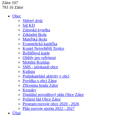
Zátor 107
793 16 Zátor
Obec
Sběrný dvůr
Sál KD
Zátorská kyselka
Základní škola
Mateřská škola
Evangelická kaplička
Kostel Nejsvětější Trojice
Božítělová kaple
Obědy pro veřejnost
Mobilní Rozhlas
SMS - infokanál obce
Kultura
Podnikatelské aktivity v obci
Povídka o obci Zátor
Zřícenina hradu Zátor
Kroniky
Digitální povodňový plán Obce Zátor
Požární řád Obce Zátor
Program rozvoje obce 2020 - 2026
Plán rozvoje sportu 2022 - 2027
Úřad