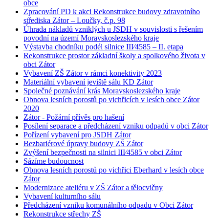
obce
Zpracování PD k akci Rekonstrukce budovy zdravotního
střediska Zátor – Loučky, č.p. 98
Úhrada nákladů vzniklých u JSDH v souvislosti s řešením
povodní na území Moravskoslezského kraje
Výstavba chodníku podél silnice III⁄4585 – II. etapa
Rekonstrukce prostor základní školy a spolkového života v
obci Zátor
Vybavení ZŠ Zátor v rámci konektivity 2023
Materiální vybavení jeviště sálu KD Zátor
Společné poznávání krás Moravskoslezského kraje
Obnova lesních porostů po vichřicích v lesích obce Zátor
2020
Zátor - Požární přívěs pro hašení
Posílení separace a předcházení vzniku odpadů v obci Zátor
Pořízení vybavení pro JSDH Zátor
Bezbariérové úpravy budovy ZŠ Zátor
Zvýšení bezpečnosti na silnici III⁄4585 v obci Zátor
Sázíme budoucnost
Obnova lesních porostů po vichřici Eberhard v lesích obce
Zátor
Modernizace ateliéru v ZŠ Zátor a tělocvičny
Vybavení kulturního sálu
Předcházení vzniku komunálního odpadu v Obci Zátor
Rekonstrukce střechy ZŠ