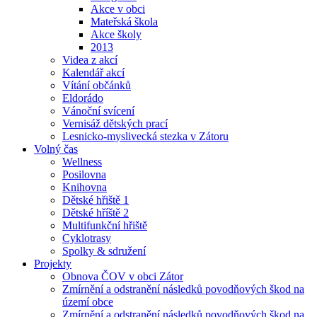
Akce v obci
Mateřská škola
Akce školy
2013
Videa z akcí
Kalendář akcí
Vítání občánků
Eldorádo
Vánoční svícení
Vernisáž dětských prací
Lesnicko-myslivecká stezka v Zátoru
Volný čas
Wellness
Posilovna
Knihovna
Dětské hřiště 1
Dětské hříště 2
Multifunkční hřiště
Cyklotrasy
Spolky & sdružení
Projekty
Obnova ČOV v obci Zátor
Zmírnění a odstranění následků povodňových škod na
území obce
Zmírnění a odstranění následků povodňových škod na