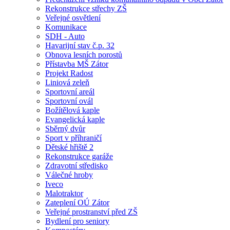
Rekonstrukce střechy ZŠ
Veřejné osvětlení
Komunikace
SDH - Auto
Havarijní stav č.p. 32
Obnova lesních porostů
Přístavba MŠ Zátor
Projekt Radost
Liniová zeleň
Sportovní areál
Sportovní ovál
Božítělová kaple
Evangelická kaple
Sběrný dvůr
Sport v příhraničí
Dětské hřiště 2
Rekonstrukce garáže
Zdravotní středisko
Válečné hroby
Iveco
Malotraktor
Zateplení OÚ Zátor
Veřejné prostranství před ZŠ
Bydlení pro seniory