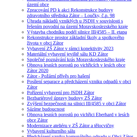
území obce
Zpracování PD k akci Rekonstrukce budovy
zdravotního střediska Zátor – Loučky, č.p. 98
Úhrada nákladů vzniklých u JSDH v souvislosti s
řešením povodní na území Moravskoslezského kraje
Výstavba chodníku podél silnice III⁄4585 – II. etapa
Rekonstrukce prostor základní školy a spolkového
života v obci Zátor
Vybavení ZŠ Zátor v rámci konektivity 2023
Materiální vybavení jeviště sálu KD Zátor
Společné poznávání krás Moravskoslezského kraje
Obnova lesních porostů po vichřicích v lesích obce
Zátor 2020
Zátor - Požární přívěs pro hašení
Posílení separace a předcházení vzniku odpadů v obci
Zátor
Pořízení vybavení pro JSDH Zátor
Bezbariérové úpravy budovy ZŠ Zátor
Zvýšení bezpečnosti na silnici III⁄4585 v obci Zátor
Sázíme budoucnost
Obnova lesních porostů po vichřici Eberhard v lesích
obce Zátor
Modernizace ateliéru v ZŠ Zátor a tělocvičny
Vybavení kulturního sálu
Předcházení vzniku komunálního odpadu v Obci Zátor