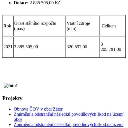
Dotace:
2 885 505,00 Kč
Účast státního rozpočtu
Vlatní zdroje
Rok
Celkem
(max)
(min)
3
2021
2 885 505,00
320 597,00
205 781,00
Projekty
Obnova ČOV v obci Zátor
Zmírnění a odstranění následků povodňových škod na území
obce
Zmírnění a odstranění následků povodňových škod na území