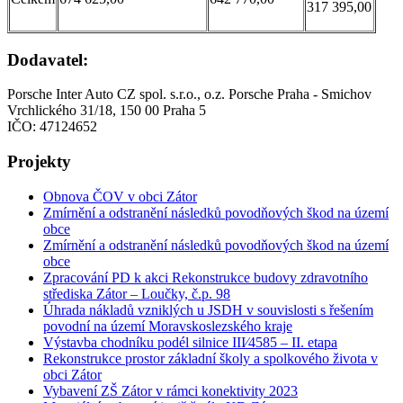
317 395,00
Dodavatel:
Porsche Inter Auto CZ spol. s.r.o., o.z. Porsche Praha - Smichov
Vrchlického 31/18, 150 00 Praha 5
IČO: 47124652
Projekty
Obnova ČOV v obci Zátor
Zmírnění a odstranění následků povodňových škod na území
obce
Zmírnění a odstranění následků povodňových škod na území
obce
Zpracování PD k akci Rekonstrukce budovy zdravotního
střediska Zátor – Loučky, č.p. 98
Úhrada nákladů vzniklých u JSDH v souvislosti s řešením
povodní na území Moravskoslezského kraje
Výstavba chodníku podél silnice III⁄4585 – II. etapa
Rekonstrukce prostor základní školy a spolkového života v
obci Zátor
Vybavení ZŠ Zátor v rámci konektivity 2023