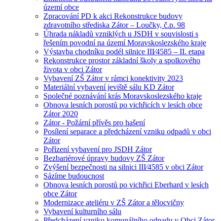
území obce
Zpracování PD k akci Rekonstrukce budovy
zdravotního střediska Zátor – Loučky, č.p. 98
Úhrada nákladů vzniklých u JSDH v souvislosti s
řešením povodní na území Moravskoslezského kraje
Výstavba chodníku podél silnice III⁄4585 – II. etapa
Rekonstrukce prostor základní školy a spolkového
života v obci Zátor
Vybavení ZŠ Zátor v rámci konektivity 2023
Materiální vybavení jeviště sálu KD Zátor
Společné poznávání krás Moravskoslezského kraje
Obnova lesních porostů po vichřicích v lesích obce
Zátor 2020
Zátor - Požární přívěs pro hašení
Posílení separace a předcházení vzniku odpadů v obci
Zátor
Pořízení vybavení pro JSDH Zátor
Bezbariérové úpravy budovy ZŠ Zátor
Zvýšení bezpečnosti na silnici III⁄4585 v obci Zátor
Sázíme budoucnost
Obnova lesních porostů po vichřici Eberhard v lesích
obce Zátor
Modernizace ateliéru v ZŠ Zátor a tělocvičny
Vybavení kulturního sálu
Předcházení vzniku komunálního odpadu v Obci Zátor