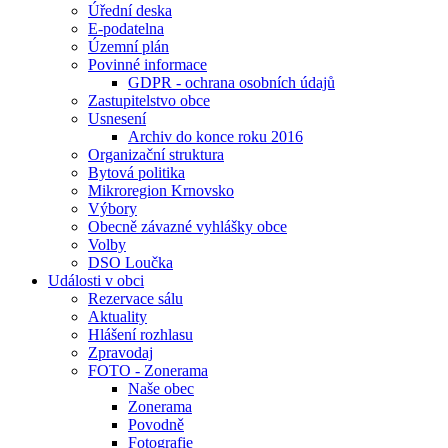
Úřední deska
E-podatelna
Územní plán
Povinné informace
GDPR - ochrana osobních údajů
Zastupitelstvo obce
Usnesení
Archiv do konce roku 2016
Organizační struktura
Bytová politika
Mikroregion Krnovsko
Výbory
Obecně závazné vyhlášky obce
Volby
DSO Loučka
Události v obci
Rezervace sálu
Aktuality
Hlášení rozhlasu
Zpravodaj
FOTO - Zonerama
Naše obec
Zonerama
Povodně
Fotografie