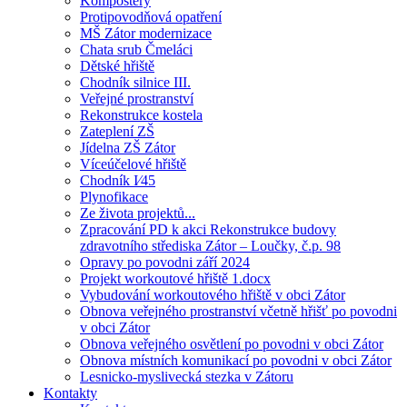
Kompostéry
Protipovodňová opatření
MŠ Zátor modernizace
Chata srub Čmeláci
Dětské hřiště
Chodník silnice III.
Veřejné prostranství
Rekonstrukce kostela
Zateplení ZŠ
Jídelna ZŠ Zátor
Víceúčelové hřiště
Chodník I⁄45
Plynofikace
Ze života projektů...
Zpracování PD k akci Rekonstrukce budovy
zdravotního střediska Zátor – Loučky, č.p. 98
Opravy po povodni září 2024
Projekt workoutové hřiště 1.docx
Vybudování workoutového hřiště v obci Zátor
Obnova veřejného prostranství včetně hřišť po povodni
v obci Zátor
Obnova veřejného osvětlení po povodni v obci Zátor
Obnova místních komunikací po povodni v obci Zátor
Lesnicko-myslivecká stezka v Zátoru
Kontakty