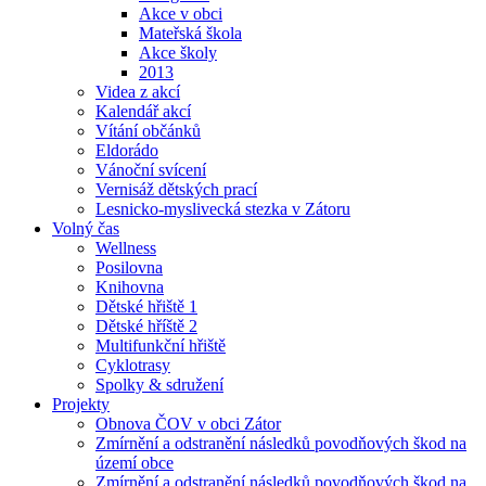
Akce v obci
Mateřská škola
Akce školy
2013
Videa z akcí
Kalendář akcí
Vítání občánků
Eldorádo
Vánoční svícení
Vernisáž dětských prací
Lesnicko-myslivecká stezka v Zátoru
Volný čas
Wellness
Posilovna
Knihovna
Dětské hřiště 1
Dětské hříště 2
Multifunkční hřiště
Cyklotrasy
Spolky & sdružení
Projekty
Obnova ČOV v obci Zátor
Zmírnění a odstranění následků povodňových škod na
území obce
Zmírnění a odstranění následků povodňových škod na