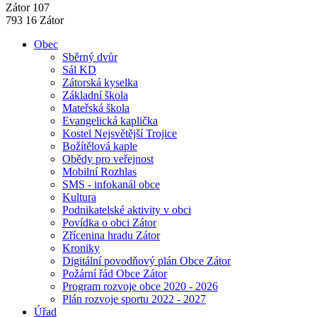
Zátor 107
793 16 Zátor
Obec
Sběrný dvůr
Sál KD
Zátorská kyselka
Základní škola
Mateřská škola
Evangelická kaplička
Kostel Nejsvětější Trojice
Božítělová kaple
Obědy pro veřejnost
Mobilní Rozhlas
SMS - infokanál obce
Kultura
Podnikatelské aktivity v obci
Povídka o obci Zátor
Zřícenina hradu Zátor
Kroniky
Digitální povodňový plán Obce Zátor
Požární řád Obce Zátor
Program rozvoje obce 2020 - 2026
Plán rozvoje sportu 2022 - 2027
Úřad