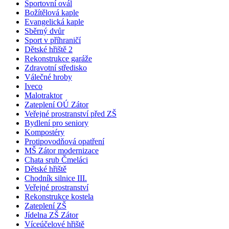
Sportovní ovál
Božítělová kaple
Evangelická kaple
Sběrný dvůr
Sport v příhraničí
Dětské hřiště 2
Rekonstrukce garáže
Zdravotní středisko
Válečné hroby
Iveco
Malotraktor
Zateplení OÚ Zátor
Veřejné prostranství před ZŠ
Bydlení pro seniory
Kompostéry
Protipovodňová opatření
MŠ Zátor modernizace
Chata srub Čmeláci
Dětské hřiště
Chodník silnice III.
Veřejné prostranství
Rekonstrukce kostela
Zateplení ZŠ
Jídelna ZŠ Zátor
Víceúčelové hřiště