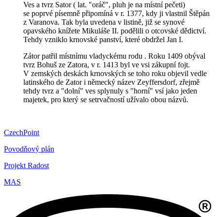
Ves a tvrz Sator ( lat. "oráč", pluh je na místní pečeti)
se poprvé písemně připomíná v r. 1377, kdy ji vlastnil Štěpán
z Varanova. Tak byla uvedena v listině, již se synové
opavského knížete Mikuláše II. podělili o otcovské dědictví.
Tehdy vzniklo krnovské panství, které obdržel Jan I.
Zátor patřil místnímu vladyckému rodu . Roku 1409 obýval
tvrz Bohuš ze Zatora, v r. 1413 byl ve vsi zákupní fojt.
V zemských deskách krnovských se toho roku objevil vedle
latinského de Zator i německý název Zeyffersdorf, zřejmě
tehdy tvrz a "dolní" ves splynuly s "horní" vsí jako jeden
majetek, pro který se setrvačností užívalo obou názvů.
CzechPoint
Povodňový plán
Projekt Radost
MAS