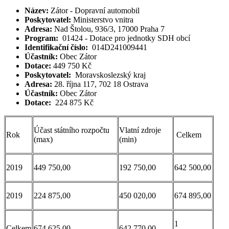
Název:
Zátor - Dopravní automobil
Poskytovatel:
Ministerstvo vnitra
Adresa:
Nad Štolou, 936/3, 17000 Praha 7
Program:
01424 - Dotace pro jednotky SDH obcí
Identifikační číslo:
014D241009441
Účastník:
Obec Zátor
Dotace:
449 750 Kč
Poskytovatel:
Moravskoslezský kraj
Adresa:
28. října 117, 702 18 Ostrava
Účastník:
Obec Zátor
Dotace:
224 875 Kč
Účast státního rozpočtu
Vlatní zdroje
Rok
Celkem
(max)
(min)
2019
449 750,00
192 750,00
642 500,00
2019
224 875,00
450 020,00
674 895,00
1
Celkem
674 625,00
642 770,00