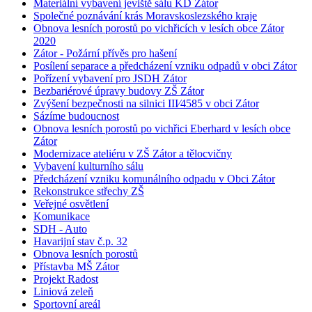
Materiální vybavení jeviště sálu KD Zátor
Společné poznávání krás Moravskoslezského kraje
Obnova lesních porostů po vichřicích v lesích obce Zátor
2020
Zátor - Požární přívěs pro hašení
Posílení separace a předcházení vzniku odpadů v obci Zátor
Pořízení vybavení pro JSDH Zátor
Bezbariérové úpravy budovy ZŠ Zátor
Zvýšení bezpečnosti na silnici III⁄4585 v obci Zátor
Sázíme budoucnost
Obnova lesních porostů po vichřici Eberhard v lesích obce
Zátor
Modernizace ateliéru v ZŠ Zátor a tělocvičny
Vybavení kulturního sálu
Předcházení vzniku komunálního odpadu v Obci Zátor
Rekonstrukce střechy ZŠ
Veřejné osvětlení
Komunikace
SDH - Auto
Havarijní stav č.p. 32
Obnova lesních porostů
Přístavba MŠ Zátor
Projekt Radost
Liniová zeleň
Sportovní areál