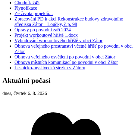
Chodník I⁄45
Plynofikace
Ze života projektů...
Zpracování PD k akci Rekonstrukce budovy zdravotního
střediska Zátor – Loučky, č.p. 98
Opravy po povodni září 2024
Projekt workoutové hřiště 1.docx
Vybudování workoutového hřiště v obci Zátor
Obnova veřejného prostranství včetně hřišť po povodni v obci
Zátor
Obnova veřejného osvětlení po povodni v obci Zátor
Obnova místních komunikací po povodni v obci Zátor
Lesnicko-myslivecká stezka v Zátoru
Aktuální počasí
dnes, čtvrtek 6. 8. 2026