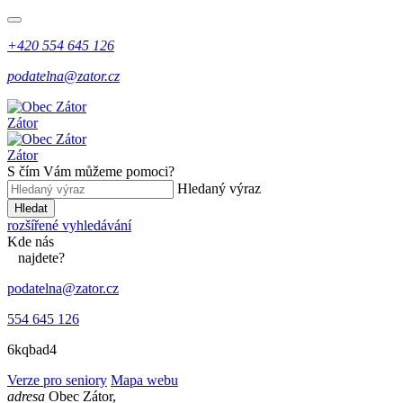
+420 554 645 126
podatelna@zator.cz
Zátor
Zátor
S čím Vám můžeme pomoci?
Hledaný výraz
Hledat
rozšířené vyhledávání
Kde
nás
najdete?
podatelna@zator.cz
554 645 126
6kqbad4
Verze pro seniory
Mapa webu
adresa
Obec Zátor,