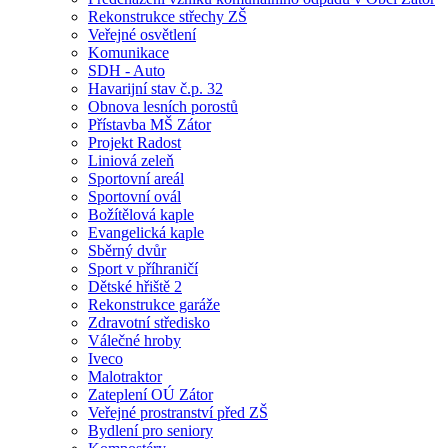
Rekonstrukce střechy ZŠ
Veřejné osvětlení
Komunikace
SDH - Auto
Havarijní stav č.p. 32
Obnova lesních porostů
Přístavba MŠ Zátor
Projekt Radost
Liniová zeleň
Sportovní areál
Sportovní ovál
Božítělová kaple
Evangelická kaple
Sběrný dvůr
Sport v příhraničí
Dětské hřiště 2
Rekonstrukce garáže
Zdravotní středisko
Válečné hroby
Iveco
Malotraktor
Zateplení OÚ Zátor
Veřejné prostranství před ZŠ
Bydlení pro seniory