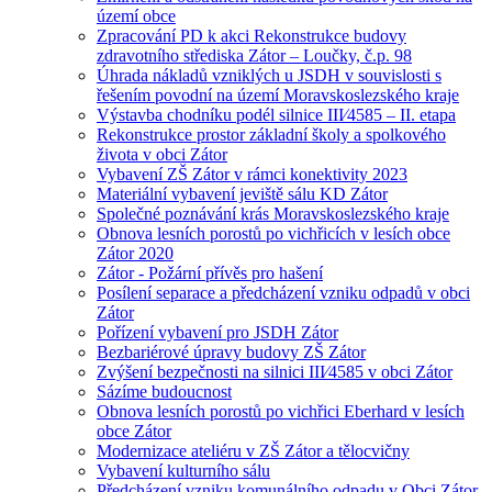
území obce
Zpracování PD k akci Rekonstrukce budovy
zdravotního střediska Zátor – Loučky, č.p. 98
Úhrada nákladů vzniklých u JSDH v souvislosti s
řešením povodní na území Moravskoslezského kraje
Výstavba chodníku podél silnice III⁄4585 – II. etapa
Rekonstrukce prostor základní školy a spolkového
života v obci Zátor
Vybavení ZŠ Zátor v rámci konektivity 2023
Materiální vybavení jeviště sálu KD Zátor
Společné poznávání krás Moravskoslezského kraje
Obnova lesních porostů po vichřicích v lesích obce
Zátor 2020
Zátor - Požární přívěs pro hašení
Posílení separace a předcházení vzniku odpadů v obci
Zátor
Pořízení vybavení pro JSDH Zátor
Bezbariérové úpravy budovy ZŠ Zátor
Zvýšení bezpečnosti na silnici III⁄4585 v obci Zátor
Sázíme budoucnost
Obnova lesních porostů po vichřici Eberhard v lesích
obce Zátor
Modernizace ateliéru v ZŠ Zátor a tělocvičny
Vybavení kulturního sálu
Předcházení vzniku komunálního odpadu v Obci Zátor