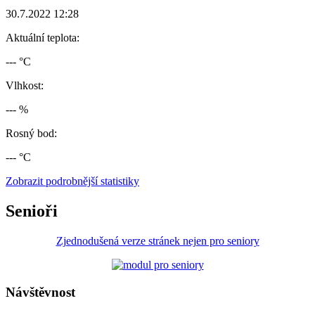
30.7.2022 12:28
Aktuální teplota:
--- °C
Vlhkost:
--- %
Rosný bod:
--- °C
Zobrazit podrobnější statistiky
Senioři
Zjednodušená verze stránek nejen pro seniory
Návštěvnost