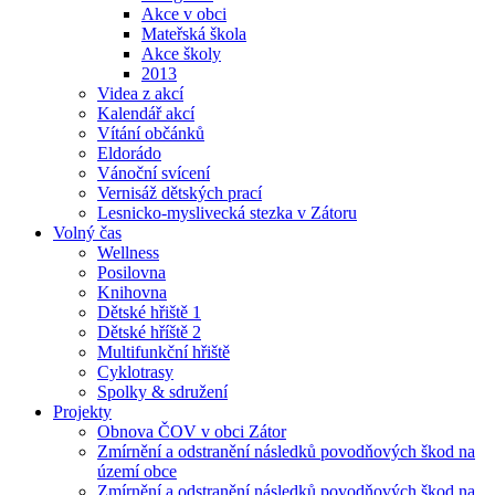
Akce v obci
Mateřská škola
Akce školy
2013
Videa z akcí
Kalendář akcí
Vítání občánků
Eldorádo
Vánoční svícení
Vernisáž dětských prací
Lesnicko-myslivecká stezka v Zátoru
Volný čas
Wellness
Posilovna
Knihovna
Dětské hřiště 1
Dětské hříště 2
Multifunkční hřiště
Cyklotrasy
Spolky & sdružení
Projekty
Obnova ČOV v obci Zátor
Zmírnění a odstranění následků povodňových škod na
území obce
Zmírnění a odstranění následků povodňových škod na