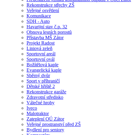
Rekonstrukce střechy ZŠ
Veřejné osvětlení
Komunikace
SDH - Auto
Havarijní stav č.p. 32
Obnova lesních porostů
Přístavba MŠ Zátor
Projekt Radost
Liniová zeleň
Sportovní areál
Sportovní ovál
Božítělová kaple
Evangelická kaple
Sběrný dvůr
Sport v příhraničí
Dětské hřiště 2
Rekonstrukce garáže
Zdravotní středisko
Válečné hroby
Iveco
Malotraktor
Zateplení OÚ Zátor
Veřejné prostranství před ZŠ
Bydlení pro seniory