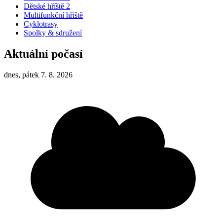
Dětské hříště 2
Multifunkční hřiště
Cyklotrasy
Spolky & sdružení
Aktuální počasí
dnes, pátek 7. 8. 2026