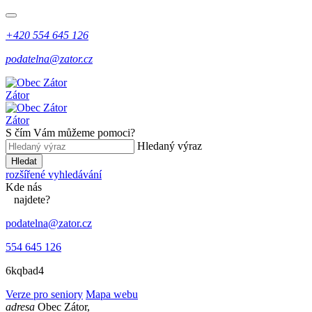
+420 554 645 126
podatelna@zator.cz
Zátor
Zátor
S čím Vám můžeme pomoci?
Hledaný výraz
Hledat
rozšířené vyhledávání
Kde
nás
najdete?
podatelna@zator.cz
554 645 126
6kqbad4
Verze pro seniory
Mapa webu
adresa
Obec Zátor,