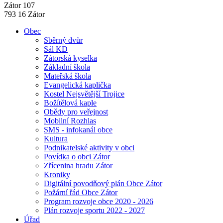
Zátor 107
793 16 Zátor
Obec
Sběrný dvůr
Sál KD
Zátorská kyselka
Základní škola
Mateřská škola
Evangelická kaplička
Kostel Nejsvětější Trojice
Božítělová kaple
Obědy pro veřejnost
Mobilní Rozhlas
SMS - infokanál obce
Kultura
Podnikatelské aktivity v obci
Povídka o obci Zátor
Zřícenina hradu Zátor
Kroniky
Digitální povodňový plán Obce Zátor
Požární řád Obce Zátor
Program rozvoje obce 2020 - 2026
Plán rozvoje sportu 2022 - 2027
Úřad