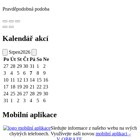
Pravděpodobná podoba
Kalendář akcí
Srpen
2026
Po
Út
St
Čt
Pá
So
Ne
27
28
29
30
31
1
2
3
4
5
6
7
8
9
10
11
12
13
14
15
16
17
18
19
20
21
22
23
24
25
26
27
28
29
30
31
1
2
3
4
5
6
Mobilní aplikace
Sledujte informace z našeho webu na svých
chytrých telefonech. Využívejte naši novou
mobilní aplikaci –
V OBRAZE
.