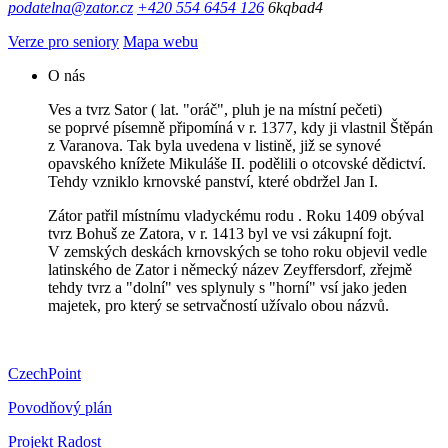
podatelna@zator.cz
+420 554 6454 126
6kqbad4
Verze pro seniory
Mapa webu
O nás
Ves a tvrz Sator ( lat. "oráč", pluh je na místní pečeti)
se poprvé písemně připomíná v r. 1377, kdy ji vlastnil Štěpán
z Varanova. Tak byla uvedena v listině, již se synové
opavského knížete Mikuláše II. podělili o otcovské dědictví.
Tehdy vzniklo krnovské panství, které obdržel Jan I.
Zátor patřil místnímu vladyckému rodu . Roku 1409 obýval
tvrz Bohuš ze Zatora, v r. 1413 byl ve vsi zákupní fojt.
V zemských deskách krnovských se toho roku objevil vedle
latinského de Zator i německý název Zeyffersdorf, zřejmě
tehdy tvrz a "dolní" ves splynuly s "horní" vsí jako jeden
majetek, pro který se setrvačností užívalo obou názvů.
CzechPoint
Povodňový plán
Projekt Radost