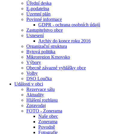
Úřední deska
E-podatelna
Územní plán
Povinné informace
GDPR - ochrana osobních údajů
Zastupitelstvo obce
Usnesení
Archiv do konce roku 2016
Organizační struktura
Bytová politika
Mikroregion Krnovsko
Výbory
Obecně závazné vyhlášky obce
Volby
DSO Loučka
Události v obci
Rezervace sálu
Aktuality
Hlášení rozhlasu
Zpravodaj
FOTO - Zonerama
Naše obec
Zonerama
Povodně
Fotografie