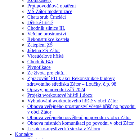
Kompostéry
Protipovodňová opatření
MŠ Zátor modernizace
Chata srub Čmeláci
Dětské hřiště
Chodník silnice III.
Veřejné prostranství
Rekonstrukce kostela
Zateplení ZŠ
Jídelna ZŠ Zátor
Víceúčelové hřiště
Chodník I⁄45
Plynofikace
Ze života projektů...
Zpracování PD k akci Rekonstrukce budovy
zdravotního střediska Zátor – Loučky, č.p. 98
Opravy po povodni září 2024
Projekt workoutové hřiště 1.docx
Vybudování workoutového hřiště v obci Zátor
Obnova veřejného prostranství včetně hřišť po povodni
v obci Zátor
Obnova veřejného osvětlení po povodni v obci Zátor
Obnova místních komunikací po povodni v obci Zátor
Lesnicko-myslivecká stezka v Zátoru
Kontakty