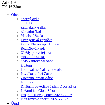
Zátor 107
793 16 Zátor
Obec
Sběrný dvůr
Sál KD
Zátorská kyselka
Základní škola
Mateřská škola
Evangelická kaplička
Kostel Nejsvětější Trojice
Božítělová kaple
Obědy pro veřejnost
Mobilní Rozhlas
SMS - infokanál obce
Kultura
Podnikatelské aktivity v obci
Povídka o obci Zátor
Zřícenina hradu Zátor
Kroniky
Digitální povodňový plán Obce Zátor
Požární řád Obce Zátor
Program rozvoje obce 2020 - 2026
Plán rozvoje sportu 2022 - 2027
Úřad