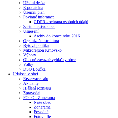
Úřední deska
E-podatelna
Územní plán
Povinné informace
GDPR - ochrana osobních údajů
Zastupitelstvo obce
Usnesení
Archiv do konce roku 2016
Organizační struktura
Bytová politika
Mikroregion Krnovsko
Výbory
Obecně závazné vyhlášky obce
Volby
DSO Loučka
Události v obci
Rezervace sálu
Aktuality
Hlášení rozhlasu
Zpravodaj
FOTO - Zonerama
Naše obec
Zonerama
Povodně
Fotografie