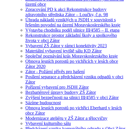
území obce
Zpracování PD k akci Rekonstrukce budovy
zdravotního střediska Zátor – Loučky, č.p. 98
Úhrada nákladů vzniklých u JSDH v souvislosti s
řešením povodní na území Moravskoslezského kraje
Výstavba chodníku podél silnice III⁄4585 – II. etapa
Rekonstrukce prostor základní školy a spolkového
života v obci Zátor
Vybavení ZŠ Zátor v rámci konektivity 2023
Materiální vybavení jeviště sálu KD Zátor
Společné poznávání krás Moravskoslezského kraje
Obnova lesních porostů po vichřicích v lesích obce
Zátor 2020
Zátor - Požární přívěs pro hašení
Posílení separace a předcházení vzniku odpadů v obci
Zátor
Pořízení vybavení pro JSDH Zátor
Bezbariérové úpravy budovy ZŠ Zátor
Zvýšení bezpečnosti na silnici III⁄4585 v obci Zátor
Sázíme budoucnost
Obnova lesních porostů po vichřici Eberhard v lesích
obce Zátor
Modernizace ateliéru v ZŠ Zátor a tělocvičny
Vybavení kulturního sálu
Předcházení vzniku komunálního odpadu v Obci Zátor