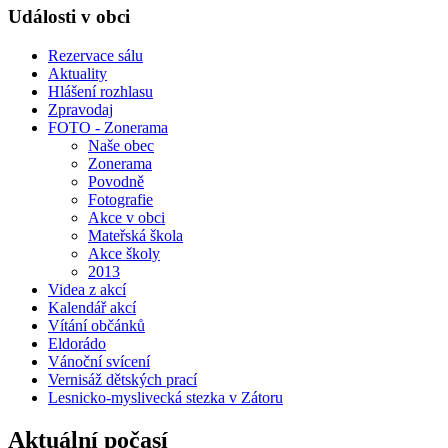
Události v obci
Rezervace sálu
Aktuality
Hlášení rozhlasu
Zpravodaj
FOTO - Zonerama
Naše obec
Zonerama
Povodně
Fotografie
Akce v obci
Mateřská škola
Akce školy
2013
Videa z akcí
Kalendář akcí
Vítání občánků
Eldorádo
Vánoční svícení
Vernisáž dětských prací
Lesnicko-myslivecká stezka v Zátoru
Aktuální počasí