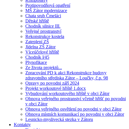
Kompostéry
Protipovodňová opatření
MŠ Zátor modernizace
Chata srub Čmeláci
Dětské hřiště
Chodník silnice III.
Veřejné prostranství
Rekonstrukce kostela
Zateplení ZŠ
Jídelna ZŠ Zátor
Víceúčelové hřiště
Chodník I⁄45
Plynofikace
Ze života projektů...
Zpracování PD k akci Rekonstrukce budovy
zdravotního střediska Zátor – Loučky, č.p. 98
Opravy po povodni září 2024
Projekt workoutové hřiště 1.docx
Vybudování workoutového hřiště v obci Zátor
Obnova veřejného prostranství včetně hřišť po povodni
v obci Zátor
Obnova veřejného osvětlení po povodni v obci Zátor
Obnova místních komunikací po povodni v obci Zátor
Lesnicko-myslivecká stezka v Zátoru
Kontakty