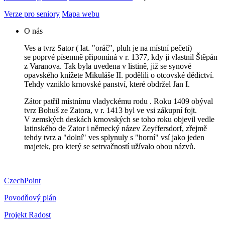
Verze pro seniory
Mapa webu
O nás
Ves a tvrz Sator ( lat. "oráč", pluh je na místní pečeti)
se poprvé písemně připomíná v r. 1377, kdy ji vlastnil Štěpán
z Varanova. Tak byla uvedena v listině, již se synové
opavského knížete Mikuláše II. podělili o otcovské dědictví.
Tehdy vzniklo krnovské panství, které obdržel Jan I.
Zátor patřil místnímu vladyckému rodu . Roku 1409 obýval
tvrz Bohuš ze Zatora, v r. 1413 byl ve vsi zákupní fojt.
V zemských deskách krnovských se toho roku objevil vedle
latinského de Zator i německý název Zeyffersdorf, zřejmě
tehdy tvrz a "dolní" ves splynuly s "horní" vsí jako jeden
majetek, pro který se setrvačností užívalo obou názvů.
CzechPoint
Povodňový plán
Projekt Radost