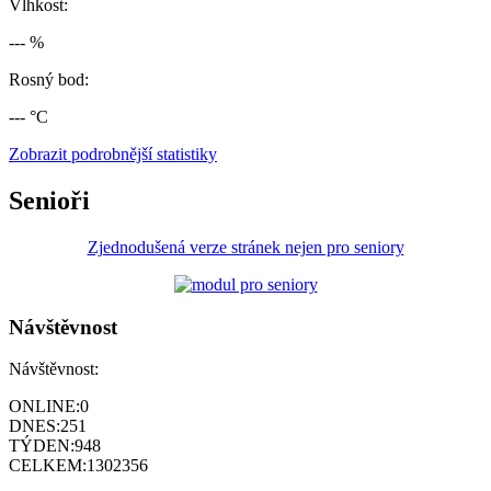
Vlhkost:
--- %
Rosný bod:
--- °C
Zobrazit podrobnější statistiky
Senioři
Zjednodušená verze stránek nejen pro seniory
Návštěvnost
Návštěvnost:
ONLINE:
0
DNES:
251
TÝDEN:
948
CELKEM:
1302356