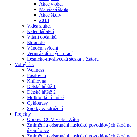
Akce v obci
Mateřská škola
Akce školy
2013
Videa z akcí
Kalendář akcí
Vítání občánků
Eldorádo
Vánoční svícení
Vernisáž dětských prací
Lesnicko-myslivecká stezka v Zátoru
Volný čas
Wellness
Posilovna
Knihovna
Dětské hřiště 1
Dětské hříště 2
Multifunkční hřiště
Cyklotrasy
Spolky & sdružení
Projekty
Obnova ČOV v obci Zátor
Zmírnění a odstranění následků povodňových škod na
území obce
Zmírnění a odstranění následků povodňových škod na