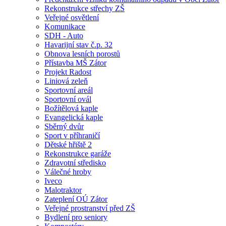
Rekonstrukce střechy ZŠ
Veřejné osvětlení
Komunikace
SDH - Auto
Havarijní stav č.p. 32
Obnova lesních porostů
Přístavba MŠ Zátor
Projekt Radost
Liniová zeleň
Sportovní areál
Sportovní ovál
Božítělová kaple
Evangelická kaple
Sběrný dvůr
Sport v příhraničí
Dětské hřiště 2
Rekonstrukce garáže
Zdravotní středisko
Válečné hroby
Iveco
Malotraktor
Zateplení OÚ Zátor
Veřejné prostranství před ZŠ
Bydlení pro seniory