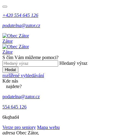
+420 554 645 126
podatelna@zator.cz
Zátor
Zátor
S čím Vám můžeme pomoci?
Hledaný výraz
Hledat
rozšířené vyhledávání
Kde
nás
najdete?
podatelna@zator.cz
554 645 126
6kqbad4
Verze pro seniory
Mapa webu
adresa
Obec Zátor,