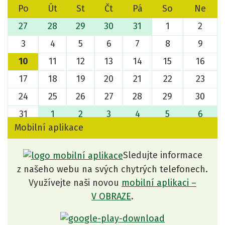
Po
Út
St
Čt
Pá
So
Ne
27
28
29
30
31
1
2
3
4
5
6
7
8
9
10
11
12
13
14
15
16
17
18
19
20
21
22
23
24
25
26
27
28
29
30
31
1
2
3
4
5
6
Mobilní aplikace
Sledujte informace
z našeho webu na svých chytrých telefonech.
Využívejte naši novou
mobilní aplikaci –
V OBRAZE
.