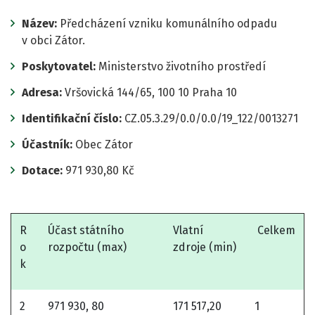
Název:
Předcházení vzniku komunálního odpadu
v obci Zátor.
Poskytovatel:
Ministerstvo životního prostředí
Adresa:
Vršovická 144/65, 100 10 Praha 10
Identifikační číslo:
CZ.05.3.29/0.0/0.0/19_122/0013271
Účastník:
Obec Zátor
Dotace:
971 930,80 Kč
R
Účast státního
Vlatní
Celkem
o
rozpočtu (max)
zdroje (min)
k
2
971 930, 80
171 517,20
1