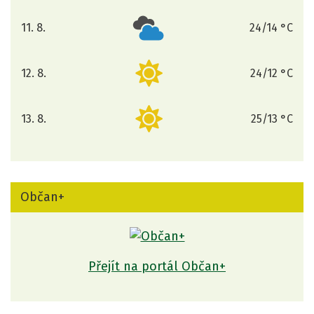
11. 8.
24/14 °C
úterý
12. 8.
24/12 °C
středa
13. 8.
25/13 °C
čtvrtek
Občan+
Přejít na portál Občan+