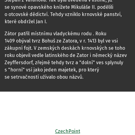
se synové opavského knížete Mikuláše II. podělili
o otcovské dědictví. Tehdy vzniklo krnovské panství,
které obdržel Jan I.
Zátor patřil místnímu vladyckému rodu . Roku
1409 obýval tvrz Bohuš ze Zatora, v r. 1413 byl ve vsi
zákupní fojt. V zemských deskách krnovských se toho
roku objevil vedle latinského de Zator i německý název
Zeyffersdorf, zřejmě tehdy tvrz a "dolní" ves splynuly
s "horní" vsí jako jeden majetek, pro který
se setrvačností užívalo obou názvů.
CzechPoint