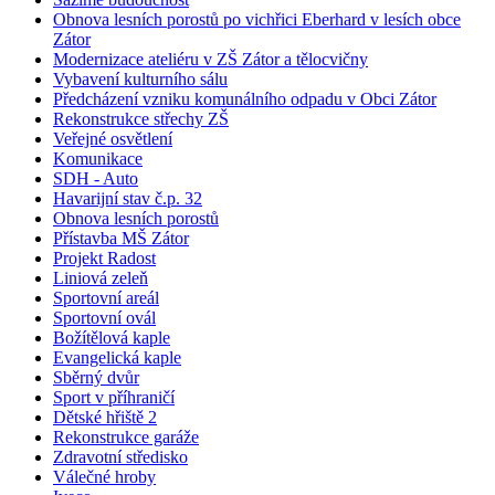
Obnova lesních porostů po vichřici Eberhard v lesích obce
Zátor
Modernizace ateliéru v ZŠ Zátor a tělocvičny
Vybavení kulturního sálu
Předcházení vzniku komunálního odpadu v Obci Zátor
Rekonstrukce střechy ZŠ
Veřejné osvětlení
Komunikace
SDH - Auto
Havarijní stav č.p. 32
Obnova lesních porostů
Přístavba MŠ Zátor
Projekt Radost
Liniová zeleň
Sportovní areál
Sportovní ovál
Božítělová kaple
Evangelická kaple
Sběrný dvůr
Sport v příhraničí
Dětské hřiště 2
Rekonstrukce garáže
Zdravotní středisko
Válečné hroby