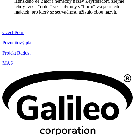
latinského de Zator i německý název Zeyffersdorf, zřejmě
tehdy tvrz a "dolní" ves splynuly s "horní" vsí jako jeden
majetek, pro který se setrvačností užívalo obou názvů.
CzechPoint
Povodňový plán
Projekt Radost
MAS