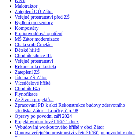
Iveco
Malotraktor
Zateplení OÚ Zátor
Veřejné prostranství před ZŠ
Bydlení pro seniory
Kompostéry
Protipovodňová opatření
MŠ Zátor modernizace
Chata srub Čmeláci
Dětské hřiště
Chodník silnice III.
Veřejné prostranství
Rekonstrukce kostela
Zateplení ZŠ
Jídelna ZŠ Zátor
Víceúčelové hřiště
Chodník I⁄45
Plynofikace
Ze života projektů...
Zpracování PD k akci Rekonstrukce budovy zdravotního
střediska Zátor – Loučky, č.p. 98
Opravy po povodni září 2024
Projekt workoutové hřiště 1.docx
Vybudování workoutového hřiště v obci Zátor
Obnova veřejného prostranství včetně hřišť po povodni v obci