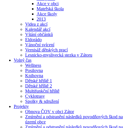
Akce v obci
Mateřská škola
Akce školy
2013
Videa z akcí
Kalendář akcí
Vítání občánků
Eldorádo
Vánoční svícení
Vernisáž dětských prací
Lesnicko-myslivecká stezka v Zátoru
Volný čas
Wellness
Posilovna
Knihovna
Dětské hřiště 1
Dětské hříště 2
Multifunkční hřiště
Cyklotrasy
Spolky & sdružení
Projekty
Obnova ČOV v obci Zátor
Zmírnění a odstranění následků povodňových škod na
území obce
Zmírnění a odstranění následků povodňových škod na