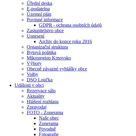
Úřední deska
E-podatelna
Územní plán
Povinné informace
GDPR - ochrana osobních údajů
Zastupitelstvo obce
Usnesení
Archiv do konce roku 2016
Organizační struktura
Bytová politika
Mikroregion Krnovsko
Výbory
Obecně závazné vyhlášky obce
Volby
DSO Loučka
Události v obci
Rezervace sálu
Aktuality
Hlášení rozhlasu
Zpravodaj
FOTO - Zonerama
Naše obec
Zonerama
Povodně
Fotografie