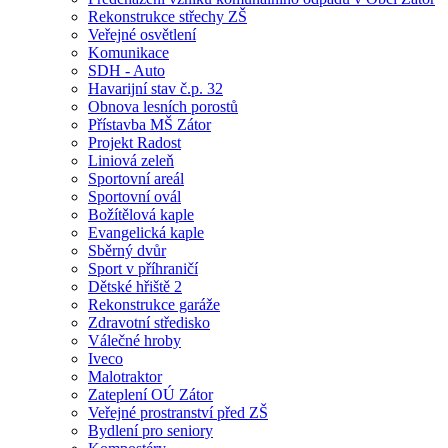
Rekonstrukce střechy ZŠ
Veřejné osvětlení
Komunikace
SDH - Auto
Havarijní stav č.p. 32
Obnova lesních porostů
Přístavba MŠ Zátor
Projekt Radost
Liniová zeleň
Sportovní areál
Sportovní ovál
Božítělová kaple
Evangelická kaple
Sběrný dvůr
Sport v příhraničí
Dětské hřiště 2
Rekonstrukce garáže
Zdravotní středisko
Válečné hroby
Iveco
Malotraktor
Zateplení OÚ Zátor
Veřejné prostranství před ZŠ
Bydlení pro seniory