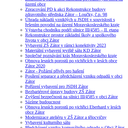
území obce
Zpracování PD k akci Rekonstrukce budovy
zdravotního střediska Zátor – Loučky, č.p. 98
Úhrada nákladů vzniklých u JSDH v souvislosti s
řešením povodní na území Moravskoslezského kraje
Výstavba chodníku podél silnice III⁄4585 – II. etapa
Rekonstrukce prostor základní školy a spolkového
života v obci Zátor
Vybavení ZŠ Zátor v rámci konektivity 2023
Materiální vybavení jeviště sálu KD Zátor
Společné poznávání krás Moravskoslezského kraje
Obnova lesních porostů po vichřicích v lesích obce
Zátor 2020
Zátor - Požární přívěs pro hašení
Posílení separace a předcházení vzniku odpadů v obci
Zátor
Pořízení vybavení pro JSDH Zátor
Bezbariérové úpravy budovy ZŠ Zátor
Zvýšení bezpečnosti na silnici III⁄4585 v obci Zátor
Sázíme budoucnost
Obnova lesních porostů po vichřici Eberhard v lesích
obce Zátor
Modernizace ateliéru v ZŠ Zátor a tělocvičny
Vybavení kulturního sálu
Předcházení vzniku komunálního odpadu v Obci Zátor