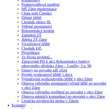
Kompostéry
Protipovodňová opatření
MŠ Zátor modernizace
Chata srub Čmeláci
Dětské hřiště
Chodník silnice III.
Veřejné prostranství
Rekonstrukce kostela
Zateplení ZŠ
Jídelna ZŠ Zátor
Víceúčelové hřiště
Chodník I⁄45
Plynofikace
Ze života projektů...
Zpracování PD k akci Rekonstrukce budovy
zdravotního střediska Zátor – Loučky, č.p. 98
Opravy po povodni září 2024
Projekt workoutové hřiště 1.docx
Vybudování workoutového hřiště v obci Zátor
Obnova veřejného prostranství včetně hřišť po povodni
v obci Zátor
Obnova veřejného osvětlení po povodni v obci Zátor
Obnova místních komunikací po povodni v obci Zátor
Lesnicko-myslivecká stezka v Zátoru
Kontakty