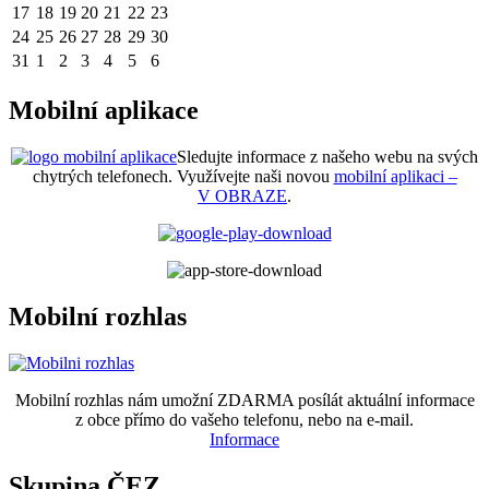
17
18
19
20
21
22
23
24
25
26
27
28
29
30
31
1
2
3
4
5
6
Mobilní aplikace
Sledujte informace z našeho webu na svých
chytrých telefonech. Využívejte naši novou
mobilní aplikaci –
V OBRAZE
.
Mobilní rozhlas
Mobilní rozhlas nám umožní ZDARMA posílát aktuální informace
z obce přímo do vašeho telefonu, nebo na e-mail.
Informace
Skupina ČEZ