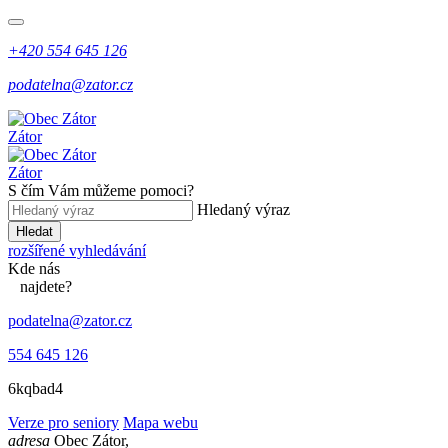
+420 554 645 126
podatelna@zator.cz
Zátor
Zátor
S čím Vám můžeme pomoci?
Hledaný výraz
Hledat
rozšířené vyhledávání
Kde
nás
najdete?
podatelna@zator.cz
554 645 126
6kqbad4
Verze pro seniory
Mapa webu
adresa
Obec Zátor,