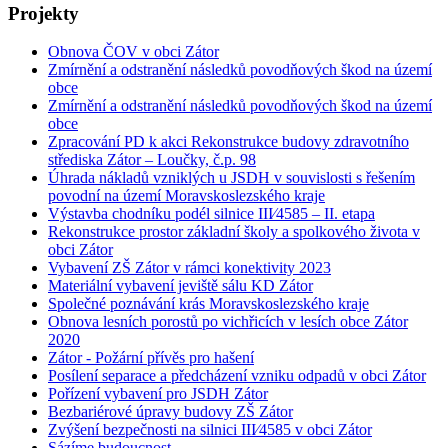
Projekty
Obnova ČOV v obci Zátor
Zmírnění a odstranění následků povodňových škod na území
obce
Zmírnění a odstranění následků povodňových škod na území
obce
Zpracování PD k akci Rekonstrukce budovy zdravotního
střediska Zátor – Loučky, č.p. 98
Úhrada nákladů vzniklých u JSDH v souvislosti s řešením
povodní na území Moravskoslezského kraje
Výstavba chodníku podél silnice III⁄4585 – II. etapa
Rekonstrukce prostor základní školy a spolkového života v
obci Zátor
Vybavení ZŠ Zátor v rámci konektivity 2023
Materiální vybavení jeviště sálu KD Zátor
Společné poznávání krás Moravskoslezského kraje
Obnova lesních porostů po vichřicích v lesích obce Zátor
2020
Zátor - Požární přívěs pro hašení
Posílení separace a předcházení vzniku odpadů v obci Zátor
Pořízení vybavení pro JSDH Zátor
Bezbariérové úpravy budovy ZŠ Zátor
Zvýšení bezpečnosti na silnici III⁄4585 v obci Zátor
Sázíme budoucnost