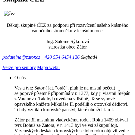
Děkuji skupině ČEZ za podporu při rozsvícení našeho krásného
vánočního stromečku v letošním roce.
Ing. Salome Sýkorová
starostka obce Zátor
podatelna@zator.cz
+420 554 6454 126
6kqbad4
Verze pro seniory
Mapa webu
O nás
Ves a tvrz Sator ( lat. "oráč", pluh je na místní pečeti)
se poprvé písemně připomíná v r. 1377, kdy ji vlastnil Štěpán
z Varanova. Tak byla uvedena v listině, již se synové
opavského knížete Mikuláše II. podělili o otcovské dědictví.
Tehdy vzniklo krnovské panství, které obdržel Jan I.
Zátor patřil místnímu vladyckému rodu . Roku 1409 obýval
tvrz Bohuš ze Zatora, v r. 1413 byl ve vsi zákupní fojt.
V zemských deskách krnovských se toho roku objevil vedle