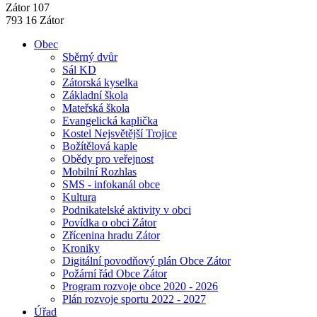
Zátor 107
793 16 Zátor
Obec
Sběrný dvůr
Sál KD
Zátorská kyselka
Základní škola
Mateřská škola
Evangelická kaplička
Kostel Nejsvětější Trojice
Božítělová kaple
Obědy pro veřejnost
Mobilní Rozhlas
SMS - infokanál obce
Kultura
Podnikatelské aktivity v obci
Povídka o obci Zátor
Zřícenina hradu Zátor
Kroniky
Digitální povodňový plán Obce Zátor
Požární řád Obce Zátor
Program rozvoje obce 2020 - 2026
Plán rozvoje sportu 2022 - 2027
Úřad