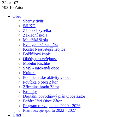
Zátor 107
793 16 Zátor
Obec
Sběrný dvůr
Sál KD
Zátorská kyselka
Základní škola
Mateřská škola
Evangelická kaplička
Kostel Nejsvětější Trojice
Božítělová kaple
Obědy pro veřejnost
Mobilní Rozhlas
SMS - infokanál obce
Kultura
Podnikatelské aktivity v obci
Povídka o obci Zátor
Zřícenina hradu Zátor
Kroniky
Digitální povodňový plán Obce Zátor
Požární řád Obce Zátor
Program rozvoje obce 2020 - 2026
Plán rozvoje sportu 2022 - 2027
Úřad