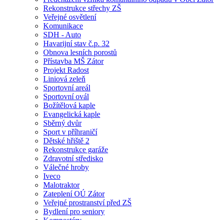
Rekonstrukce střechy ZŠ
Veřejné osvětlení
Komunikace
SDH - Auto
Havarijní stav č.p. 32
Obnova lesních porostů
Přístavba MŠ Zátor
Projekt Radost
Liniová zeleň
Sportovní areál
Sportovní ovál
Božítělová kaple
Evangelická kaple
Sběrný dvůr
Sport v příhraničí
Dětské hřiště 2
Rekonstrukce garáže
Zdravotní středisko
Válečné hroby
Iveco
Malotraktor
Zateplení OÚ Zátor
Veřejné prostranství před ZŠ
Bydlení pro seniory