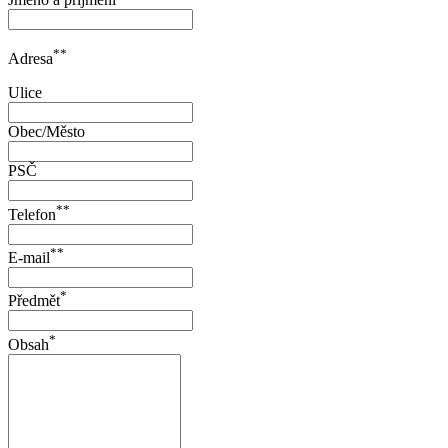
**
Adresa
Ulice
Obec/Město
PSČ
**
Telefon
**
E-mail
*
Předmět
*
Obsah