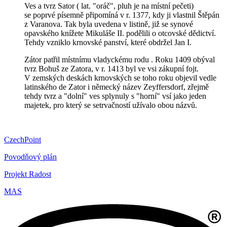
Ves a tvrz Sator ( lat. "oráč", pluh je na místní pečeti)
se poprvé písemně připomíná v r. 1377, kdy ji vlastnil Štěpán
z Varanova. Tak byla uvedena v listině, již se synové
opavského knížete Mikuláše II. podělili o otcovské dědictví.
Tehdy vzniklo krnovské panství, které obdržel Jan I.
Zátor patřil místnímu vladyckému rodu . Roku 1409 obýval
tvrz Bohuš ze Zatora, v r. 1413 byl ve vsi zákupní fojt.
V zemských deskách krnovských se toho roku objevil vedle
latinského de Zator i německý název Zeyffersdorf, zřejmě
tehdy tvrz a "dolní" ves splynuly s "horní" vsí jako jeden
majetek, pro který se setrvačností užívalo obou názvů.
CzechPoint
Povodňový plán
Projekt Radost
MAS