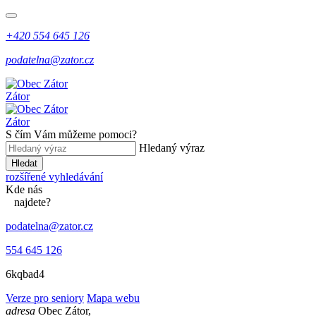
+420 554 645 126
podatelna@zator.cz
Zátor
Zátor
S čím Vám můžeme pomoci?
Hledaný výraz
Hledat
rozšířené vyhledávání
Kde
nás
najdete?
podatelna@zator.cz
554 645 126
6kqbad4
Verze pro seniory
Mapa webu
adresa
Obec Zátor,