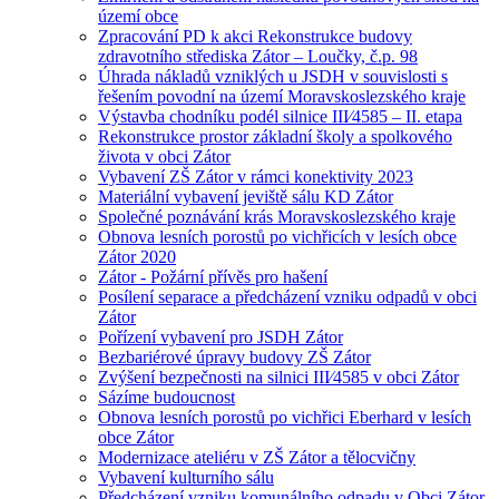
území obce
Zpracování PD k akci Rekonstrukce budovy
zdravotního střediska Zátor – Loučky, č.p. 98
Úhrada nákladů vzniklých u JSDH v souvislosti s
řešením povodní na území Moravskoslezského kraje
Výstavba chodníku podél silnice III⁄4585 – II. etapa
Rekonstrukce prostor základní školy a spolkového
života v obci Zátor
Vybavení ZŠ Zátor v rámci konektivity 2023
Materiální vybavení jeviště sálu KD Zátor
Společné poznávání krás Moravskoslezského kraje
Obnova lesních porostů po vichřicích v lesích obce
Zátor 2020
Zátor - Požární přívěs pro hašení
Posílení separace a předcházení vzniku odpadů v obci
Zátor
Pořízení vybavení pro JSDH Zátor
Bezbariérové úpravy budovy ZŠ Zátor
Zvýšení bezpečnosti na silnici III⁄4585 v obci Zátor
Sázíme budoucnost
Obnova lesních porostů po vichřici Eberhard v lesích
obce Zátor
Modernizace ateliéru v ZŠ Zátor a tělocvičny
Vybavení kulturního sálu
Předcházení vzniku komunálního odpadu v Obci Zátor