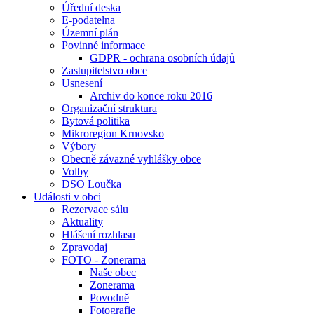
Úřední deska
E-podatelna
Územní plán
Povinné informace
GDPR - ochrana osobních údajů
Zastupitelstvo obce
Usnesení
Archiv do konce roku 2016
Organizační struktura
Bytová politika
Mikroregion Krnovsko
Výbory
Obecně závazné vyhlášky obce
Volby
DSO Loučka
Události v obci
Rezervace sálu
Aktuality
Hlášení rozhlasu
Zpravodaj
FOTO - Zonerama
Naše obec
Zonerama
Povodně
Fotografie