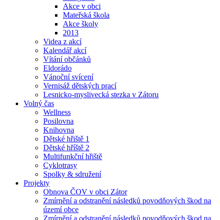
Akce v obci
Mateřská škola
Akce školy
2013
Videa z akcí
Kalendář akcí
Vítání občánků
Eldorádo
Vánoční svícení
Vernisáž dětských prací
Lesnicko-myslivecká stezka v Zátoru
Volný čas
Wellness
Posilovna
Knihovna
Dětské hřiště 1
Dětské hříště 2
Multifunkční hřiště
Cyklotrasy
Spolky & sdružení
Projekty
Obnova ČOV v obci Zátor
Zmírnění a odstranění následků povodňových škod na
území obce
Zmírnění a odstranění následků povodňových škod na