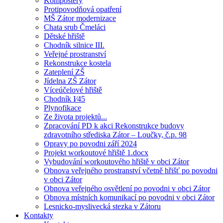
Kompostéry
Protipovodňová opatření
MŠ Zátor modernizace
Chata srub Čmeláci
Dětské hřiště
Chodník silnice III.
Veřejné prostranství
Rekonstrukce kostela
Zateplení ZŠ
Jídelna ZŠ Zátor
Víceúčelové hřiště
Chodník I⁄45
Plynofikace
Ze života projektů...
Zpracování PD k akci Rekonstrukce budovy
zdravotního střediska Zátor – Loučky, č.p. 98
Opravy po povodni září 2024
Projekt workoutové hřiště 1.docx
Vybudování workoutového hřiště v obci Zátor
Obnova veřejného prostranství včetně hřišť po povodni
v obci Zátor
Obnova veřejného osvětlení po povodni v obci Zátor
Obnova místních komunikací po povodni v obci Zátor
Lesnicko-myslivecká stezka v Zátoru
Kontakty