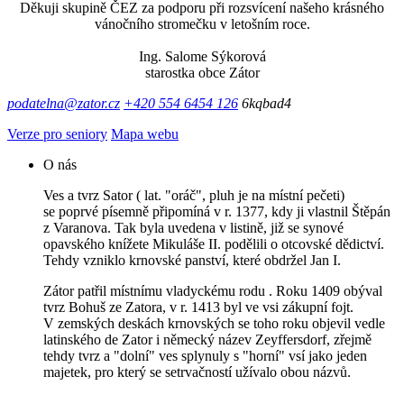
Děkuji skupině ČEZ za podporu při rozsvícení našeho krásného
vánočního stromečku v letošním roce.
Ing. Salome Sýkorová
starostka obce Zátor
podatelna@zator.cz
+420 554 6454 126
6kqbad4
Verze pro seniory
Mapa webu
O nás
Ves a tvrz Sator ( lat. "oráč", pluh je na místní pečeti)
se poprvé písemně připomíná v r. 1377, kdy ji vlastnil Štěpán
z Varanova. Tak byla uvedena v listině, již se synové
opavského knížete Mikuláše II. podělili o otcovské dědictví.
Tehdy vzniklo krnovské panství, které obdržel Jan I.
Zátor patřil místnímu vladyckému rodu . Roku 1409 obýval
tvrz Bohuš ze Zatora, v r. 1413 byl ve vsi zákupní fojt.
V zemských deskách krnovských se toho roku objevil vedle
latinského de Zator i německý název Zeyffersdorf, zřejmě
tehdy tvrz a "dolní" ves splynuly s "horní" vsí jako jeden
majetek, pro který se setrvačností užívalo obou názvů.