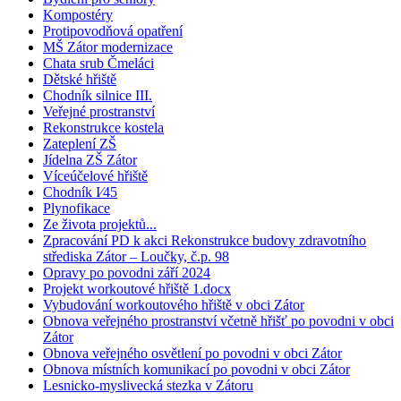
Kompostéry
Protipovodňová opatření
MŠ Zátor modernizace
Chata srub Čmeláci
Dětské hřiště
Chodník silnice III.
Veřejné prostranství
Rekonstrukce kostela
Zateplení ZŠ
Jídelna ZŠ Zátor
Víceúčelové hřiště
Chodník I⁄45
Plynofikace
Ze života projektů...
Zpracování PD k akci Rekonstrukce budovy zdravotního
střediska Zátor – Loučky, č.p. 98
Opravy po povodni září 2024
Projekt workoutové hřiště 1.docx
Vybudování workoutového hřiště v obci Zátor
Obnova veřejného prostranství včetně hřišť po povodni v obci
Zátor
Obnova veřejného osvětlení po povodni v obci Zátor
Obnova místních komunikací po povodni v obci Zátor
Lesnicko-myslivecká stezka v Zátoru