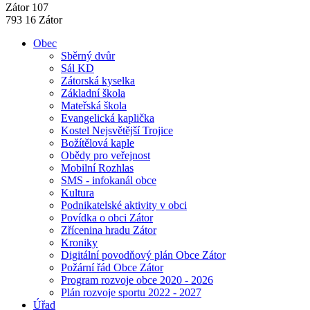
Zátor 107
793 16 Zátor
Obec
Sběrný dvůr
Sál KD
Zátorská kyselka
Základní škola
Mateřská škola
Evangelická kaplička
Kostel Nejsvětější Trojice
Božítělová kaple
Obědy pro veřejnost
Mobilní Rozhlas
SMS - infokanál obce
Kultura
Podnikatelské aktivity v obci
Povídka o obci Zátor
Zřícenina hradu Zátor
Kroniky
Digitální povodňový plán Obce Zátor
Požární řád Obce Zátor
Program rozvoje obce 2020 - 2026
Plán rozvoje sportu 2022 - 2027
Úřad