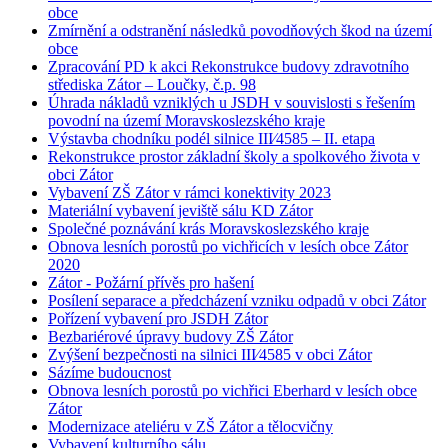
obce
Zmírnění a odstranění následků povodňových škod na území
obce
Zpracování PD k akci Rekonstrukce budovy zdravotního
střediska Zátor – Loučky, č.p. 98
Úhrada nákladů vzniklých u JSDH v souvislosti s řešením
povodní na území Moravskoslezského kraje
Výstavba chodníku podél silnice III⁄4585 – II. etapa
Rekonstrukce prostor základní školy a spolkového života v
obci Zátor
Vybavení ZŠ Zátor v rámci konektivity 2023
Materiální vybavení jeviště sálu KD Zátor
Společné poznávání krás Moravskoslezského kraje
Obnova lesních porostů po vichřicích v lesích obce Zátor
2020
Zátor - Požární přívěs pro hašení
Posílení separace a předcházení vzniku odpadů v obci Zátor
Pořízení vybavení pro JSDH Zátor
Bezbariérové úpravy budovy ZŠ Zátor
Zvýšení bezpečnosti na silnici III⁄4585 v obci Zátor
Sázíme budoucnost
Obnova lesních porostů po vichřici Eberhard v lesích obce
Zátor
Modernizace ateliéru v ZŠ Zátor a tělocvičny
Vybavení kulturního sálu