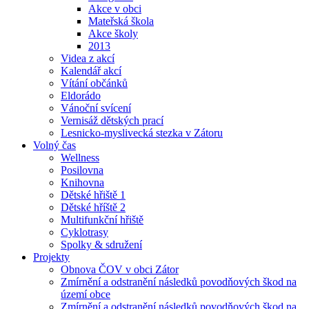
Akce v obci
Mateřská škola
Akce školy
2013
Videa z akcí
Kalendář akcí
Vítání občánků
Eldorádo
Vánoční svícení
Vernisáž dětských prací
Lesnicko-myslivecká stezka v Zátoru
Volný čas
Wellness
Posilovna
Knihovna
Dětské hřiště 1
Dětské hříště 2
Multifunkční hřiště
Cyklotrasy
Spolky & sdružení
Projekty
Obnova ČOV v obci Zátor
Zmírnění a odstranění následků povodňových škod na
území obce
Zmírnění a odstranění následků povodňových škod na