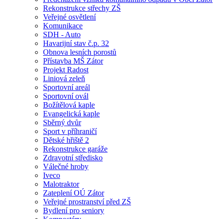
Rekonstrukce střechy ZŠ
Veřejné osvětlení
Komunikace
SDH - Auto
Havarijní stav č.p. 32
Obnova lesních porostů
Přístavba MŠ Zátor
Projekt Radost
Liniová zeleň
Sportovní areál
Sportovní ovál
Božítělová kaple
Evangelická kaple
Sběrný dvůr
Sport v příhraničí
Dětské hřiště 2
Rekonstrukce garáže
Zdravotní středisko
Válečné hroby
Iveco
Malotraktor
Zateplení OÚ Zátor
Veřejné prostranství před ZŠ
Bydlení pro seniory