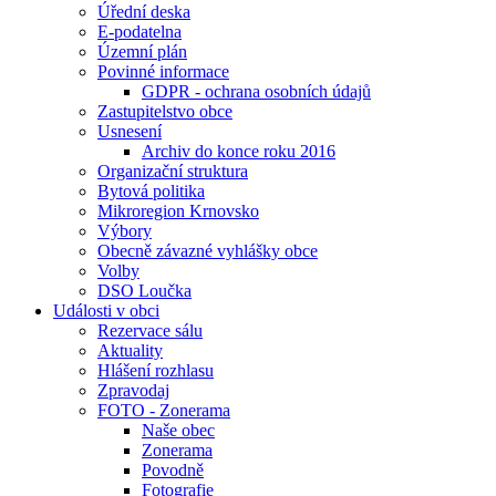
Úřední deska
E-podatelna
Územní plán
Povinné informace
GDPR - ochrana osobních údajů
Zastupitelstvo obce
Usnesení
Archiv do konce roku 2016
Organizační struktura
Bytová politika
Mikroregion Krnovsko
Výbory
Obecně závazné vyhlášky obce
Volby
DSO Loučka
Události v obci
Rezervace sálu
Aktuality
Hlášení rozhlasu
Zpravodaj
FOTO - Zonerama
Naše obec
Zonerama
Povodně
Fotografie