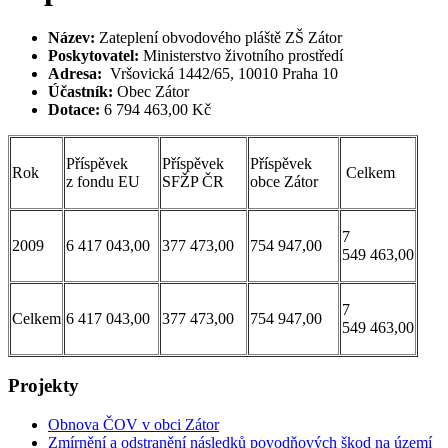
Název:
Zateplení obvodového pláště ZŠ Zátor
Poskytovatel:
Ministerstvo životního prostředí
Adresa:
Vršovická 1442/65, 10010 Praha 10
Účastník:
Obec Zátor
Dotace:
6 794 463,00 Kč
Příspěvek
Příspěvek
Příspěvek
Rok
Celkem
z fondu EU
SFŽP ČR
obce Zátor
7
2009
6 417 043,00
377 473,00
754 947,00
549 463,00
7
Celkem
6 417 043,00
377 473,00
754 947,00
549 463,00
Projekty
Obnova ČOV v obci Zátor
Zmírnění a odstranění následků povodňových škod na území