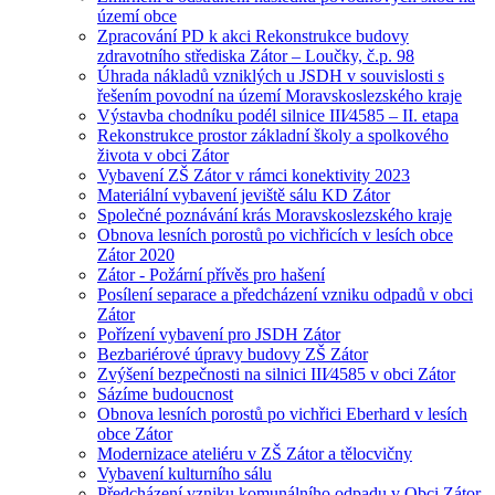
území obce
Zpracování PD k akci Rekonstrukce budovy
zdravotního střediska Zátor – Loučky, č.p. 98
Úhrada nákladů vzniklých u JSDH v souvislosti s
řešením povodní na území Moravskoslezského kraje
Výstavba chodníku podél silnice III⁄4585 – II. etapa
Rekonstrukce prostor základní školy a spolkového
života v obci Zátor
Vybavení ZŠ Zátor v rámci konektivity 2023
Materiální vybavení jeviště sálu KD Zátor
Společné poznávání krás Moravskoslezského kraje
Obnova lesních porostů po vichřicích v lesích obce
Zátor 2020
Zátor - Požární přívěs pro hašení
Posílení separace a předcházení vzniku odpadů v obci
Zátor
Pořízení vybavení pro JSDH Zátor
Bezbariérové úpravy budovy ZŠ Zátor
Zvýšení bezpečnosti na silnici III⁄4585 v obci Zátor
Sázíme budoucnost
Obnova lesních porostů po vichřici Eberhard v lesích
obce Zátor
Modernizace ateliéru v ZŠ Zátor a tělocvičny
Vybavení kulturního sálu
Předcházení vzniku komunálního odpadu v Obci Zátor