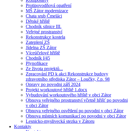
Kompostéry
Protipovodňová opatření
MŠ Zátor modernizace
Chata srub Čmeláci
Dětské hřiště
Chodník silnice III.
Veřejné prostranství
Rekonstrukce kostela
Zateplení ZŠ
Jídelna ZŠ Zátor
Víceúčelové hřiště
Chodník I⁄45
Plynofikace
Ze života projektů...
Zpracování PD k akci Rekonstrukce budovy
zdravotního střediska Zátor – Loučky, č.p. 98
Opravy po povodni září 2024
Projekt workoutové hřiště 1.docx
Vybudování workoutového hřiště v obci Zátor
Obnova veřejného prostranství včetně hřišť po povodni
v obci Zátor
Obnova veřejného osvětlení po povodni v obci Zátor
Obnova místních komunikací po povodni v obci Zátor
Lesnicko-myslivecká stezka v Zátoru
Kontakty