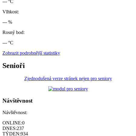
--- °C
Vlhkost:
--- %
Rosný bod:
--- °C
Zobrazit podrobnější statistiky
Senioři
Zjednodušená verze stránek nejen pro seniory
Návštěvnost
Návštěvnost:
ONLINE:
0
DNES:
237
TÝDEN:
934