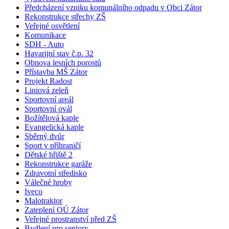
Předcházení vzniku komunálního odpadu v Obci Zátor
Rekonstrukce střechy ZŠ
Veřejné osvětlení
Komunikace
SDH - Auto
Havarijní stav č.p. 32
Obnova lesních porostů
Přístavba MŠ Zátor
Projekt Radost
Liniová zeleň
Sportovní areál
Sportovní ovál
Božítělová kaple
Evangelická kaple
Sběrný dvůr
Sport v příhraničí
Dětské hřiště 2
Rekonstrukce garáže
Zdravotní středisko
Válečné hroby
Iveco
Malotraktor
Zateplení OÚ Zátor
Veřejné prostranství před ZŠ
Bydlení pro seniory