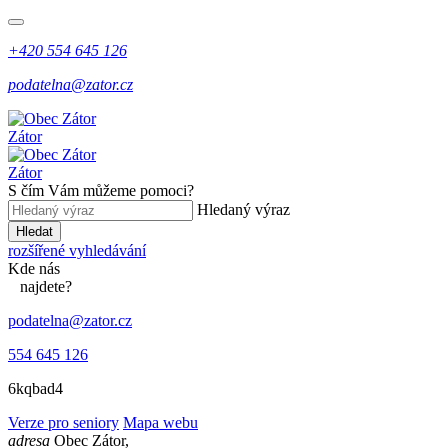
+420 554 645 126
podatelna@zator.cz
Zátor
Zátor
S čím Vám můžeme pomoci?
Hledaný výraz
Hledat
rozšířené vyhledávání
Kde
nás
najdete?
podatelna@zator.cz
554 645 126
6kqbad4
Verze pro seniory
Mapa webu
adresa
Obec Zátor,