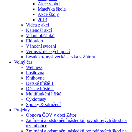
Akce v obci
Mateřská škola
Akce školy
2013
Videa z akcí
Kalendář akcí
Vítání občánků
Eldorádo
Vánoční svícení
Vernisáž dětských prací
Lesnicko-myslivecká stezka v Zátoru
Volný čas
Wellness
Posilovna
Knihovna
Dětské hřiště 1
Dětské hříště 2
Multifunkční hřiště
Cyklotrasy
Spolky & sdružení
Projekty
Obnova ČOV v obci Zátor
Zmírnění a odstranění následků povodňových škod na
území obce
Zmírnění a odstranění následků povodňových škod na