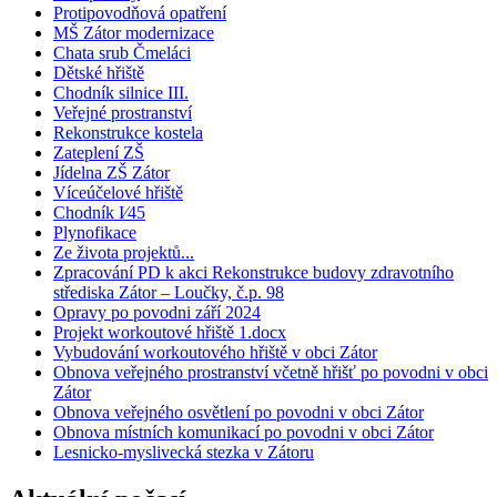
Protipovodňová opatření
MŠ Zátor modernizace
Chata srub Čmeláci
Dětské hřiště
Chodník silnice III.
Veřejné prostranství
Rekonstrukce kostela
Zateplení ZŠ
Jídelna ZŠ Zátor
Víceúčelové hřiště
Chodník I⁄45
Plynofikace
Ze života projektů...
Zpracování PD k akci Rekonstrukce budovy zdravotního
střediska Zátor – Loučky, č.p. 98
Opravy po povodni září 2024
Projekt workoutové hřiště 1.docx
Vybudování workoutového hřiště v obci Zátor
Obnova veřejného prostranství včetně hřišť po povodni v obci
Zátor
Obnova veřejného osvětlení po povodni v obci Zátor
Obnova místních komunikací po povodni v obci Zátor
Lesnicko-myslivecká stezka v Zátoru