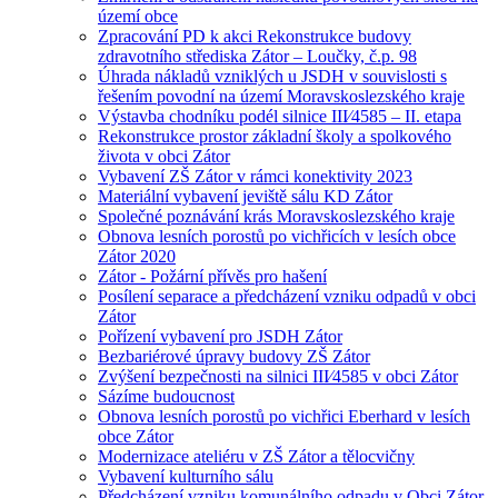
území obce
Zpracování PD k akci Rekonstrukce budovy
zdravotního střediska Zátor – Loučky, č.p. 98
Úhrada nákladů vzniklých u JSDH v souvislosti s
řešením povodní na území Moravskoslezského kraje
Výstavba chodníku podél silnice III⁄4585 – II. etapa
Rekonstrukce prostor základní školy a spolkového
života v obci Zátor
Vybavení ZŠ Zátor v rámci konektivity 2023
Materiální vybavení jeviště sálu KD Zátor
Společné poznávání krás Moravskoslezského kraje
Obnova lesních porostů po vichřicích v lesích obce
Zátor 2020
Zátor - Požární přívěs pro hašení
Posílení separace a předcházení vzniku odpadů v obci
Zátor
Pořízení vybavení pro JSDH Zátor
Bezbariérové úpravy budovy ZŠ Zátor
Zvýšení bezpečnosti na silnici III⁄4585 v obci Zátor
Sázíme budoucnost
Obnova lesních porostů po vichřici Eberhard v lesích
obce Zátor
Modernizace ateliéru v ZŠ Zátor a tělocvičny
Vybavení kulturního sálu
Předcházení vzniku komunálního odpadu v Obci Zátor