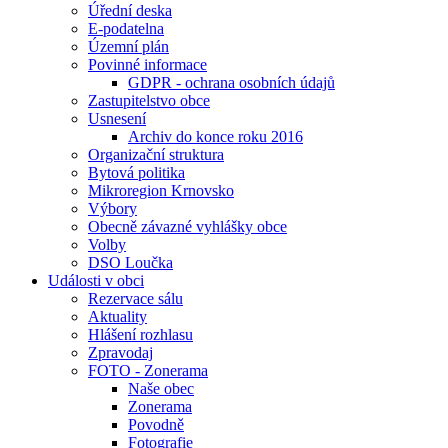
Úřední deska
E-podatelna
Územní plán
Povinné informace
GDPR - ochrana osobních údajů
Zastupitelstvo obce
Usnesení
Archiv do konce roku 2016
Organizační struktura
Bytová politika
Mikroregion Krnovsko
Výbory
Obecně závazné vyhlášky obce
Volby
DSO Loučka
Události v obci
Rezervace sálu
Aktuality
Hlášení rozhlasu
Zpravodaj
FOTO - Zonerama
Naše obec
Zonerama
Povodně
Fotografie