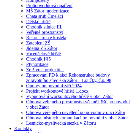
Kompostéry
Protipovodňová opatření
MŠ Zátor modernizace
Chata srub Čmeláci
Dětské hřiště
Chodník silnice III.
Veřejné prostranství
Rekonstrukce kostela
Zateplení ZŠ
Jídelna ZŠ Zátor
Víceúčelové hřiště
Chodník I⁄45
Plynofikace
Ze života projektů...
Zpracování PD k akci Rekonstrukce budovy
zdravotního střediska Zátor – Loučky, č.p. 98
Opravy po povodni září 2024
Projekt workoutové hřiště 1.docx
Vybudování workoutového hřiště v obci Zátor
Obnova veřejného prostranství včetně hřišť po povodni
v obci Zátor
Obnova veřejného osvětlení po povodni v obci Zátor
Obnova místních komunikací po povodni v obci Zátor
Lesnicko-myslivecká stezka v Zátoru
Kontakty