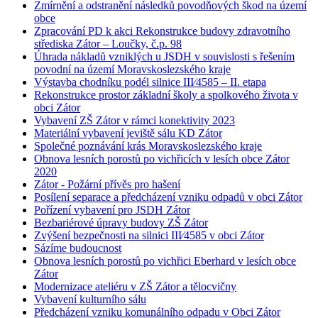
Zmírnění a odstranění následků povodňových škod na území
obce
Zpracování PD k akci Rekonstrukce budovy zdravotního
střediska Zátor – Loučky, č.p. 98
Úhrada nákladů vzniklých u JSDH v souvislosti s řešením
povodní na území Moravskoslezského kraje
Výstavba chodníku podél silnice III⁄4585 – II. etapa
Rekonstrukce prostor základní školy a spolkového života v
obci Zátor
Vybavení ZŠ Zátor v rámci konektivity 2023
Materiální vybavení jeviště sálu KD Zátor
Společné poznávání krás Moravskoslezského kraje
Obnova lesních porostů po vichřicích v lesích obce Zátor
2020
Zátor - Požární přívěs pro hašení
Posílení separace a předcházení vzniku odpadů v obci Zátor
Pořízení vybavení pro JSDH Zátor
Bezbariérové úpravy budovy ZŠ Zátor
Zvýšení bezpečnosti na silnici III⁄4585 v obci Zátor
Sázíme budoucnost
Obnova lesních porostů po vichřici Eberhard v lesích obce
Zátor
Modernizace ateliéru v ZŠ Zátor a tělocvičny
Vybavení kulturního sálu
Předcházení vzniku komunálního odpadu v Obci Zátor