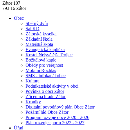
Zátor 107
793 16 Zátor
Obec
Sběrný dvůr
Sál KD
Zátorská kyselka
Základní škola
Mateřská škola
Evangelická kaplička
Kostel Nejsvětější Trojice
Božítělová kaple
Obědy pro veřejnost
Mobilní Rozhlas
SMS - infokanál obce
Kultura
Podnikatelské aktivity v obci
Povídka o obci Zátor
Zřícenina hradu Zátor
Kroniky
Digitální povodňový plán Obce Zátor
Požární řád Obce Zátor
Program rozvoje obce 2020 - 2026
Plán rozvoje sportu 2022 - 2027
Úřad