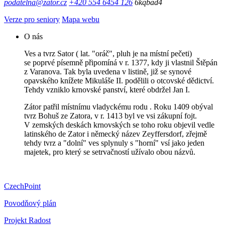
podatelna@zator.cz
+420 554 6454 126
6kqbad4
Verze pro seniory
Mapa webu
O nás
Ves a tvrz Sator ( lat. "oráč", pluh je na místní pečeti)
se poprvé písemně připomíná v r. 1377, kdy ji vlastnil Štěpán
z Varanova. Tak byla uvedena v listině, již se synové
opavského knížete Mikuláše II. podělili o otcovské dědictví.
Tehdy vzniklo krnovské panství, které obdržel Jan I.
Zátor patřil místnímu vladyckému rodu . Roku 1409 obýval
tvrz Bohuš ze Zatora, v r. 1413 byl ve vsi zákupní fojt.
V zemských deskách krnovských se toho roku objevil vedle
latinského de Zator i německý název Zeyffersdorf, zřejmě
tehdy tvrz a "dolní" ves splynuly s "horní" vsí jako jeden
majetek, pro který se setrvačností užívalo obou názvů.
CzechPoint
Povodňový plán
Projekt Radost