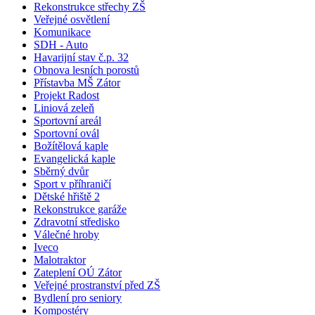
Rekonstrukce střechy ZŠ
Veřejné osvětlení
Komunikace
SDH - Auto
Havarijní stav č.p. 32
Obnova lesních porostů
Přístavba MŠ Zátor
Projekt Radost
Liniová zeleň
Sportovní areál
Sportovní ovál
Božítělová kaple
Evangelická kaple
Sběrný dvůr
Sport v příhraničí
Dětské hřiště 2
Rekonstrukce garáže
Zdravotní středisko
Válečné hroby
Iveco
Malotraktor
Zateplení OÚ Zátor
Veřejné prostranství před ZŠ
Bydlení pro seniory
Kompostéry