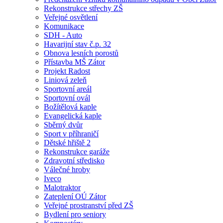
Rekonstrukce střechy ZŠ
Veřejné osvětlení
Komunikace
SDH - Auto
Havarijní stav č.p. 32
Obnova lesních porostů
Přístavba MŠ Zátor
Projekt Radost
Liniová zeleň
Sportovní areál
Sportovní ovál
Božítělová kaple
Evangelická kaple
Sběrný dvůr
Sport v příhraničí
Dětské hřiště 2
Rekonstrukce garáže
Zdravotní středisko
Válečné hroby
Iveco
Malotraktor
Zateplení OÚ Zátor
Veřejné prostranství před ZŠ
Bydlení pro seniory