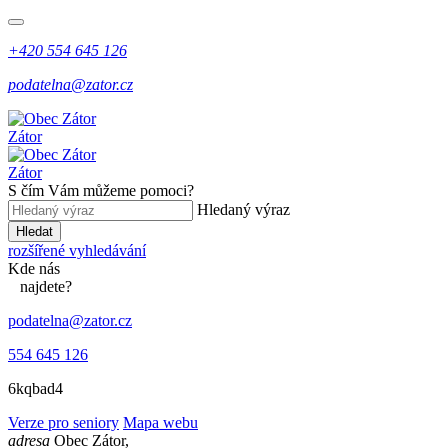
+420 554 645 126
podatelna@zator.cz
Zátor
Zátor
S čím Vám můžeme pomoci?
Hledaný výraz
Hledat
rozšířené vyhledávání
Kde
nás
najdete?
podatelna@zator.cz
554 645 126
6kqbad4
Verze pro seniory
Mapa webu
adresa
Obec Zátor,