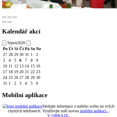
Kalendář akcí
Srpen
2026
Po
Út
St
Čt
Pá
So
Ne
27
28
29
30
31
1
2
3
4
5
6
7
8
9
10
11
12
13
14
15
16
17
18
19
20
21
22
23
24
25
26
27
28
29
30
31
1
2
3
4
5
6
Mobilní aplikace
Sledujte informace z našeho webu na svých
chytrých telefonech. Využívejte naši novou
mobilní aplikaci –
V OBRAZE
.