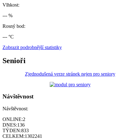
Vlhkost:
--- %
Rosný bod:
--- °C
Zobrazit podrobnější statistiky
Senioři
Zjednodušená verze stránek nejen pro seniory
Návštěvnost
Návštěvnost:
ONLINE:
2
DNES:
136
TÝDEN:
833
CELKEM:
1302241