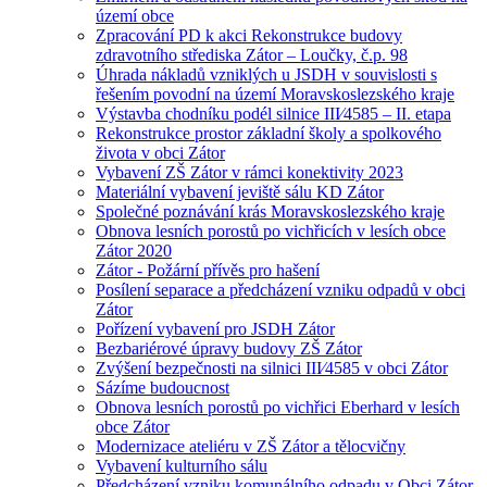
území obce
Zpracování PD k akci Rekonstrukce budovy
zdravotního střediska Zátor – Loučky, č.p. 98
Úhrada nákladů vzniklých u JSDH v souvislosti s
řešením povodní na území Moravskoslezského kraje
Výstavba chodníku podél silnice III⁄4585 – II. etapa
Rekonstrukce prostor základní školy a spolkového
života v obci Zátor
Vybavení ZŠ Zátor v rámci konektivity 2023
Materiální vybavení jeviště sálu KD Zátor
Společné poznávání krás Moravskoslezského kraje
Obnova lesních porostů po vichřicích v lesích obce
Zátor 2020
Zátor - Požární přívěs pro hašení
Posílení separace a předcházení vzniku odpadů v obci
Zátor
Pořízení vybavení pro JSDH Zátor
Bezbariérové úpravy budovy ZŠ Zátor
Zvýšení bezpečnosti na silnici III⁄4585 v obci Zátor
Sázíme budoucnost
Obnova lesních porostů po vichřici Eberhard v lesích
obce Zátor
Modernizace ateliéru v ZŠ Zátor a tělocvičny
Vybavení kulturního sálu
Předcházení vzniku komunálního odpadu v Obci Zátor