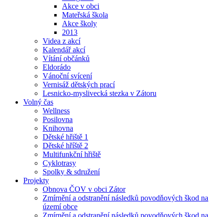
Akce v obci
Mateřská škola
Akce školy
2013
Videa z akcí
Kalendář akcí
Vítání občánků
Eldorádo
Vánoční svícení
Vernisáž dětských prací
Lesnicko-myslivecká stezka v Zátoru
Volný čas
Wellness
Posilovna
Knihovna
Dětské hřiště 1
Dětské hříště 2
Multifunkční hřiště
Cyklotrasy
Spolky & sdružení
Projekty
Obnova ČOV v obci Zátor
Zmírnění a odstranění následků povodňových škod na
území obce
Zmírnění a odstranění následků povodňových škod na