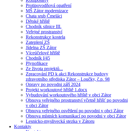
Kompostéry
Protipovodňová opatření
MŠ Zátor modernizace
Chata srub Čmeláci
Dětské hřiště
Chodník silnice III.
Veřejné prostranství
Rekonstrukce kostela
Zateplení ZŠ
Jídelna ZŠ Zátor
Víceúčelové hřiště
Chodník I⁄45
Plynofikace
Ze života projektů...
Zpracování PD k akci Rekonstrukce budovy
zdravotního střediska Zátor – Loučky, č.p. 98
Opravy po povodni září 2024
Projekt workoutové hřiště 1.docx
Vybudování workoutového hřiště v obci Zátor
Obnova veřejného prostranství včetně hřišť po povodni
v obci Zátor
Obnova veřejného osvětlení po povodni v obci Zátor
Obnova místních komunikací po povodni v obci Zátor
Lesnicko-myslivecká stezka v Zátoru
Kontakty