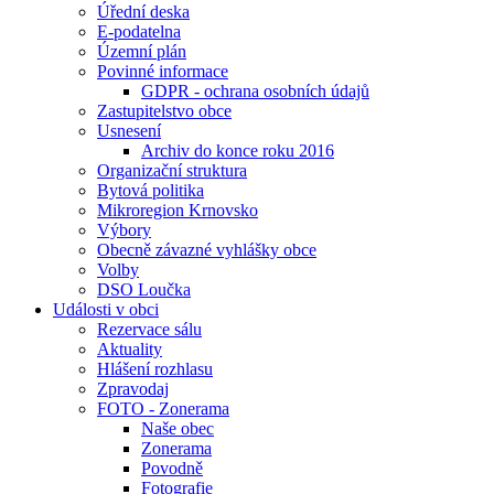
Úřední deska
E-podatelna
Územní plán
Povinné informace
GDPR - ochrana osobních údajů
Zastupitelstvo obce
Usnesení
Archiv do konce roku 2016
Organizační struktura
Bytová politika
Mikroregion Krnovsko
Výbory
Obecně závazné vyhlášky obce
Volby
DSO Loučka
Události v obci
Rezervace sálu
Aktuality
Hlášení rozhlasu
Zpravodaj
FOTO - Zonerama
Naše obec
Zonerama
Povodně
Fotografie