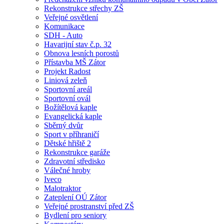
Rekonstrukce střechy ZŠ
Veřejné osvětlení
Komunikace
SDH - Auto
Havarijní stav č.p. 32
Obnova lesních porostů
Přístavba MŠ Zátor
Projekt Radost
Liniová zeleň
Sportovní areál
Sportovní ovál
Božítělová kaple
Evangelická kaple
Sběrný dvůr
Sport v příhraničí
Dětské hřiště 2
Rekonstrukce garáže
Zdravotní středisko
Válečné hroby
Iveco
Malotraktor
Zateplení OÚ Zátor
Veřejné prostranství před ZŠ
Bydlení pro seniory