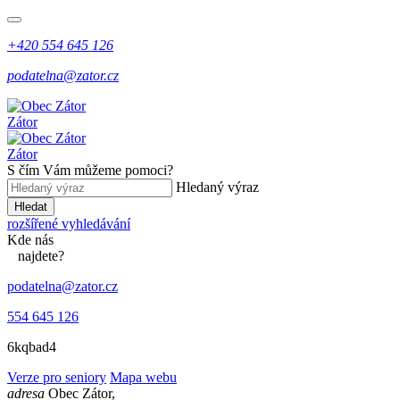
+420 554 645 126
podatelna@zator.cz
Zátor
Zátor
S čím Vám můžeme pomoci?
Hledaný výraz
Hledat
rozšířené vyhledávání
Kde
nás
najdete?
podatelna@zator.cz
554 645 126
6kqbad4
Verze pro seniory
Mapa webu
adresa
Obec Zátor,