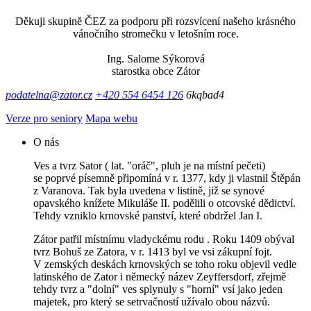
Děkuji skupině ČEZ za podporu při rozsvícení našeho krásného
vánočního stromečku v letošním roce.
Ing. Salome Sýkorová
starostka obce Zátor
podatelna@zator.cz
+420 554 6454 126
6kqbad4
Verze pro seniory
Mapa webu
O nás
Ves a tvrz Sator ( lat. "oráč", pluh je na místní pečeti)
se poprvé písemně připomíná v r. 1377, kdy ji vlastnil Štěpán
z Varanova. Tak byla uvedena v listině, již se synové
opavského knížete Mikuláše II. podělili o otcovské dědictví.
Tehdy vzniklo krnovské panství, které obdržel Jan I.
Zátor patřil místnímu vladyckému rodu . Roku 1409 obýval
tvrz Bohuš ze Zatora, v r. 1413 byl ve vsi zákupní fojt.
V zemských deskách krnovských se toho roku objevil vedle
latinského de Zator i německý název Zeyffersdorf, zřejmě
tehdy tvrz a "dolní" ves splynuly s "horní" vsí jako jeden
majetek, pro který se setrvačností užívalo obou názvů.