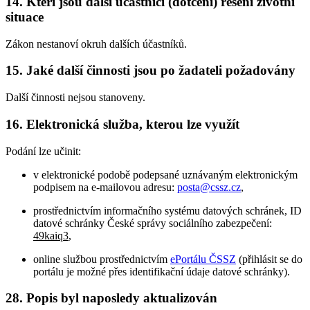
14. Kteří jsou další účastníci (dotčení) řešení životní
situace
Zákon nestanoví okruh dalších účastníků.
15. Jaké další činnosti jsou po žadateli požadovány
Další činnosti nejsou stanoveny.
16. Elektronická služba, kterou lze využít
Podání lze učinit:
v elektronické podobě podepsané uznávaným elektronickým
podpisem na e-mailovou adresu:
posta@cssz.cz
,
prostřednictvím informačního systému datových schránek, ID
datové schránky České správy sociálního zabezpečení:
49kaiq3
,
online službou prostřednictvím
ePortálu ČSSZ
(přihlásit se do
portálu je možné přes identifikační údaje datové schránky).
28. Popis byl naposledy aktualizován