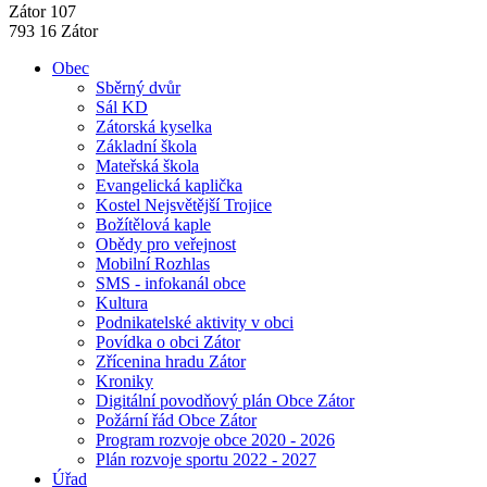
Zátor 107
793 16 Zátor
Obec
Sběrný dvůr
Sál KD
Zátorská kyselka
Základní škola
Mateřská škola
Evangelická kaplička
Kostel Nejsvětější Trojice
Božítělová kaple
Obědy pro veřejnost
Mobilní Rozhlas
SMS - infokanál obce
Kultura
Podnikatelské aktivity v obci
Povídka o obci Zátor
Zřícenina hradu Zátor
Kroniky
Digitální povodňový plán Obce Zátor
Požární řád Obce Zátor
Program rozvoje obce 2020 - 2026
Plán rozvoje sportu 2022 - 2027
Úřad