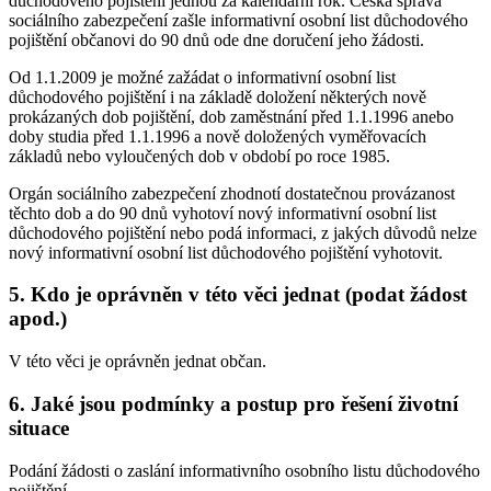
důchodového pojištění jednou za kalendářní rok. Česká správa
sociálního zabezpečení zašle informativní osobní list důchodového
pojištění občanovi do 90 dnů ode dne doručení jeho žádosti.
Od 1.1.2009 je možné zažádat o informativní osobní list
důchodového pojištění i na základě doložení některých nově
prokázaných dob pojištění, dob zaměstnání před 1.1.1996 anebo
doby studia před 1.1.1996 a nově doložených vyměřovacích
základů nebo vyloučených dob v období po roce 1985.
Orgán sociálního zabezpečení zhodnotí dostatečnou provázanost
těchto dob a do 90 dnů vyhotoví nový informativní osobní list
důchodového pojištění nebo podá informaci, z jakých důvodů nelze
nový informativní osobní list důchodového pojištění vyhotovit.
5. Kdo je oprávněn v této věci jednat (podat žádost
apod.)
V této věci je oprávněn jednat občan.
6. Jaké jsou podmínky a postup pro řešení životní
situace
Podání žádosti o zaslání informativního osobního listu důchodového
pojištění.