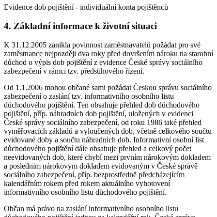
Evidence dob pojištění - individuální konta pojištěnců
4. Základní informace k životní situaci
K 31.12.2005 zanikla povinnost zaměstnavatelů požádat pro své
zaměstnance nejpozději dva roky před dovršením nároku na starobní
důchod o výpis dob pojištění z evidence České správy sociálního
zabezpečení v rámci tzv. předstihového řízení.
Od 1.1.2006 mohou občané sami požádat Českou správu sociálního
zabezpečení o zaslání tzv. informativního osobního listu
důchodového pojištění. Ten obsahuje přehled dob důchodového
pojištění, příp. náhradních dob pojištění, uložených v evidenci
České správy sociálního zabezpečení, od roku 1986 také přehled
vyměřovacích základů a vyloučených dob, včetně celkového součtu
evidované doby a součtu náhradních dob. Informativní osobní list
důchodového pojištění dále obsahuje přehled a celkový počet
neevidovaných dob, které chybí mezi prvním nárokovým dokladem
a posledním nárokovým dokladem evidovaným v České správě
sociálního zabezpečení, příp. bezprostředně předcházejícím
kalendářním rokem před rokem aktuálního vyhotovení
informativního osobního listu důchodového pojištění.
Občan má právo na zaslání informativního osobního listu