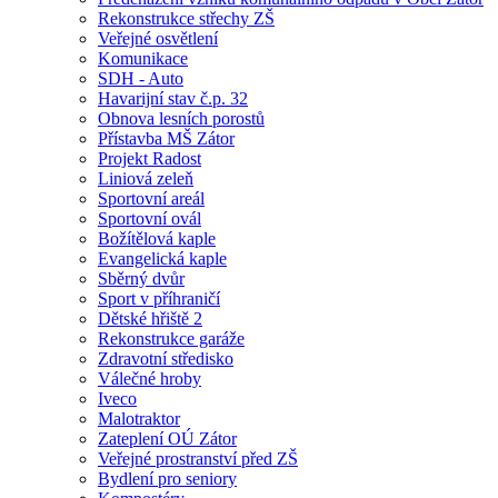
Rekonstrukce střechy ZŠ
Veřejné osvětlení
Komunikace
SDH - Auto
Havarijní stav č.p. 32
Obnova lesních porostů
Přístavba MŠ Zátor
Projekt Radost
Liniová zeleň
Sportovní areál
Sportovní ovál
Božítělová kaple
Evangelická kaple
Sběrný dvůr
Sport v příhraničí
Dětské hřiště 2
Rekonstrukce garáže
Zdravotní středisko
Válečné hroby
Iveco
Malotraktor
Zateplení OÚ Zátor
Veřejné prostranství před ZŠ
Bydlení pro seniory