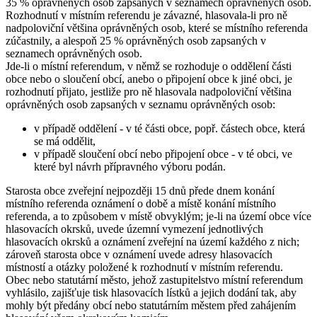
35 % oprávněných osob zapsaných v seznamech oprávněných osob.
Rozhodnutí v místním referendu je závazné, hlasovala-li pro ně
nadpoloviční většina oprávněných osob, které se místního referenda
zúčastnily, a alespoň 25 % oprávněných osob zapsaných v
seznamech oprávněných osob.
Jde-li o místní referendum, v němž se rozhoduje o oddělení části
obce nebo o sloučení obcí, anebo o připojení obce k jiné obci, je
rozhodnutí přijato, jestliže pro ně hlasovala nadpoloviční většina
oprávněných osob zapsaných v seznamu oprávněných osob:
v případě oddělení - v té části obce, popř. částech obce, která
se má oddělit,
v případě sloučení obcí nebo připojení obce - v té obci, ve
které byl návrh přípravného výboru podán.
Starosta obce zveřejní nejpozději 15 dnů přede dnem konání
místního referenda oznámení o době a místě konání místního
referenda, a to způsobem v místě obvyklým; je-li na území obce více
hlasovacích okrsků, uvede územní vymezení jednotlivých
hlasovacích okrsků a oznámení zveřejní na území každého z nich;
zároveň starosta obce v oznámení uvede adresy hlasovacích
místností a otázky položené k rozhodnutí v místním referendu.
Obec nebo statutární město, jehož zastupitelstvo místní referendum
vyhlásilo, zajišťuje tisk hlasovacích lístků a jejich dodání tak, aby
mohly být předány obcí nebo statutárním městem před zahájením