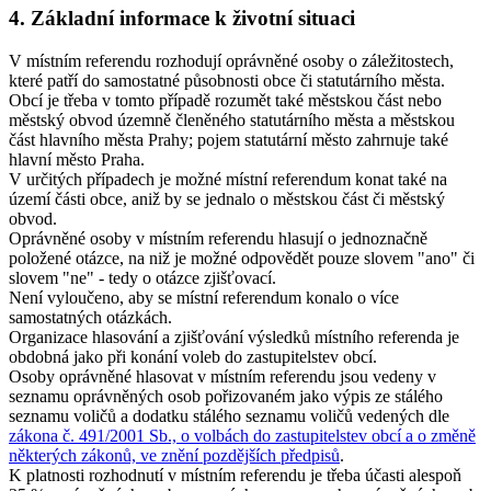
4. Základní informace k životní situaci
V místním referendu rozhodují oprávněné osoby o záležitostech,
které patří do samostatné působnosti obce či statutárního města.
Obcí je třeba v tomto případě rozumět také městskou část nebo
městský obvod územně členěného statutárního města a městskou
část hlavního města Prahy; pojem statutární město zahrnuje také
hlavní město Praha.
V určitých případech je možné místní referendum konat také na
území části obce, aniž by se jednalo o městskou část či městský
obvod.
Oprávněné osoby v místním referendu hlasují o jednoznačně
položené otázce, na niž je možné odpovědět pouze slovem "ano" či
slovem "ne" - tedy o otázce zjišťovací.
Není vyloučeno, aby se místní referendum konalo o více
samostatných otázkách.
Organizace hlasování a zjišťování výsledků místního referenda je
obdobná jako při konání voleb do zastupitelstev obcí.
Osoby oprávněné hlasovat v místním referendu jsou vedeny v
seznamu oprávněných osob pořizovaném jako výpis ze stálého
seznamu voličů a dodatku stálého seznamu voličů vedených dle
zákona č. 491/2001 Sb., o volbách do zastupitelstev obcí a o změně
některých zákonů, ve znění pozdějších předpisů
.
K platnosti rozhodnutí v místním referendu je třeba účasti alespoň