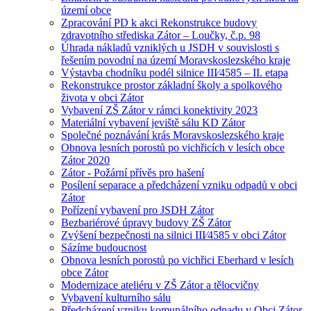
území obce
Zpracování PD k akci Rekonstrukce budovy
zdravotního střediska Zátor – Loučky, č.p. 98
Úhrada nákladů vzniklých u JSDH v souvislosti s
řešením povodní na území Moravskoslezského kraje
Výstavba chodníku podél silnice III⁄4585 – II. etapa
Rekonstrukce prostor základní školy a spolkového
života v obci Zátor
Vybavení ZŠ Zátor v rámci konektivity 2023
Materiální vybavení jeviště sálu KD Zátor
Společné poznávání krás Moravskoslezského kraje
Obnova lesních porostů po vichřicích v lesích obce
Zátor 2020
Zátor - Požární přívěs pro hašení
Posílení separace a předcházení vzniku odpadů v obci
Zátor
Pořízení vybavení pro JSDH Zátor
Bezbariérové úpravy budovy ZŠ Zátor
Zvýšení bezpečnosti na silnici III⁄4585 v obci Zátor
Sázíme budoucnost
Obnova lesních porostů po vichřici Eberhard v lesích
obce Zátor
Modernizace ateliéru v ZŠ Zátor a tělocvičny
Vybavení kulturního sálu
Předcházení vzniku komunálního odpadu v Obci Zátor