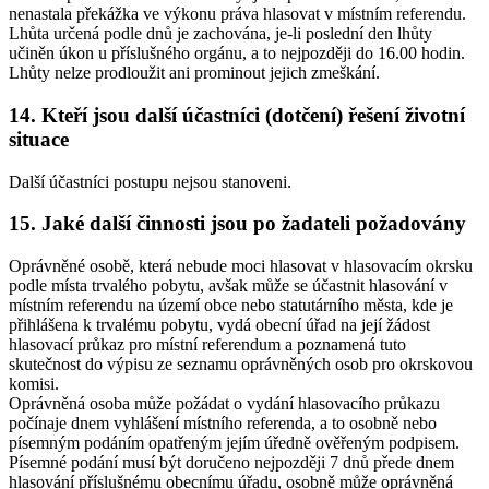
nenastala překážka ve výkonu práva hlasovat v místním referendu.
Lhůta určená podle dnů je zachována, je-li poslední den lhůty
učiněn úkon u příslušného orgánu, a to nejpozději do 16.00 hodin.
Lhůty nelze prodloužit ani prominout jejich zmeškání.
14. Kteří jsou další účastníci (dotčení) řešení životní
situace
Další účastníci postupu nejsou stanoveni.
15. Jaké další činnosti jsou po žadateli požadovány
Oprávněné osobě, která nebude moci hlasovat v hlasovacím okrsku
podle místa trvalého pobytu, avšak může se účastnit hlasování v
místním referendu na území obce nebo statutárního města, kde je
přihlášena k trvalému pobytu, vydá obecní úřad na její žádost
hlasovací průkaz pro místní referendum a poznamená tuto
skutečnost do výpisu ze seznamu oprávněných osob pro okrskovou
komisi.
Oprávněná osoba může požádat o vydání hlasovacího průkazu
počínaje dnem vyhlášení místního referenda, a to osobně nebo
písemným podáním opatřeným jejím úředně ověřeným podpisem.
Písemné podání musí být doručeno nejpozději 7 dnů přede dnem
hlasování příslušnému obecnímu úřadu, osobně může oprávněná