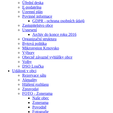
Úřední deska
E-podatelna
Územní plán
Povinné informace
GDPR - ochrana osobních údajů
Zastupitelstvo obce
Usnesení
Archiv do konce roku 2016
Organizační struktura
Bytová politika
Mikroregion Krnovsko
Výbory
Obecně závazné vyhlášky obce
Volby
DSO Loučka
Události v obci
Rezervace sálu
Aktuality
Hlášení rozhlasu
Zpravodaj
FOTO - Zonerama
Naše obec
Zonerama
Povodně
Fotografie