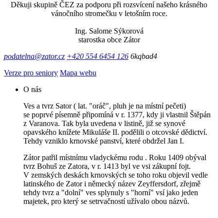
Děkuji skupině ČEZ za podporu při rozsvícení našeho krásného
vánočního stromečku v letošním roce.
Ing. Salome Sýkorová
starostka obce Zátor
podatelna@zator.cz
+420 554 6454 126
6kqbad4
Verze pro seniory
Mapa webu
O nás
Ves a tvrz Sator ( lat. "oráč", pluh je na místní pečeti)
se poprvé písemně připomíná v r. 1377, kdy ji vlastnil Štěpán
z Varanova. Tak byla uvedena v listině, již se synové
opavského knížete Mikuláše II. podělili o otcovské dědictví.
Tehdy vzniklo krnovské panství, které obdržel Jan I.
Zátor patřil místnímu vladyckému rodu . Roku 1409 obýval
tvrz Bohuš ze Zatora, v r. 1413 byl ve vsi zákupní fojt.
V zemských deskách krnovských se toho roku objevil vedle
latinského de Zator i německý název Zeyffersdorf, zřejmě
tehdy tvrz a "dolní" ves splynuly s "horní" vsí jako jeden
majetek, pro který se setrvačností užívalo obou názvů.