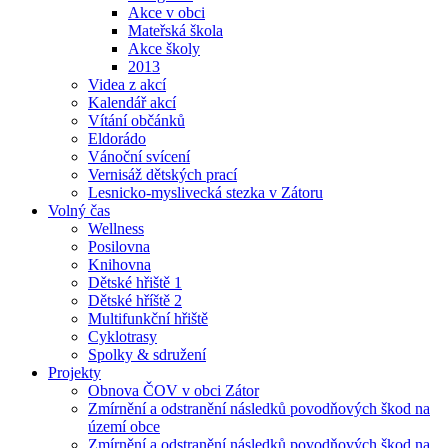
Akce v obci
Mateřská škola
Akce školy
2013
Videa z akcí
Kalendář akcí
Vítání občánků
Eldorádo
Vánoční svícení
Vernisáž dětských prací
Lesnicko-myslivecká stezka v Zátoru
Volný čas
Wellness
Posilovna
Knihovna
Dětské hřiště 1
Dětské hříště 2
Multifunkční hřiště
Cyklotrasy
Spolky & sdružení
Projekty
Obnova ČOV v obci Zátor
Zmírnění a odstranění následků povodňových škod na
území obce
Zmírnění a odstranění následků povodňových škod na