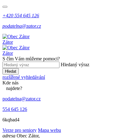
+420 554 645 126
podatelna@zator.cz
Zátor
Zátor
S čím Vám můžeme pomoci?
Hledaný výraz
Hledat
rozšířené vyhledávání
Kde
nás
najdete?
podatelna@zator.cz
554 645 126
6kqbad4
Verze pro seniory
Mapa webu
adresa
Obec Zátor,