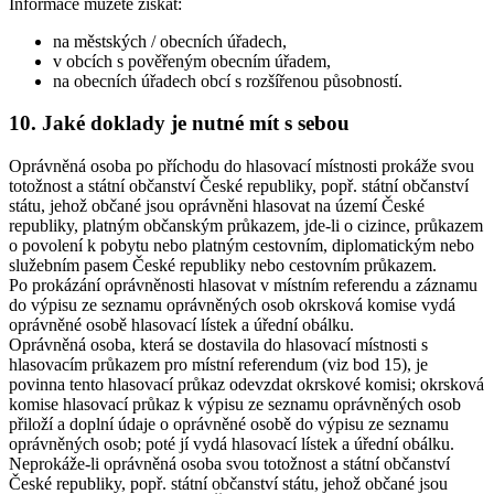
Informace můžete získat:
na městských / obecních úřadech,
v obcích s pověřeným obecním úřadem,
na obecních úřadech obcí s rozšířenou působností.
10. Jaké doklady je nutné mít s sebou
Oprávněná osoba po příchodu do hlasovací místnosti prokáže svou
totožnost a státní občanství České republiky, popř. státní občanství
státu, jehož občané jsou oprávněni hlasovat na území České
republiky, platným občanským průkazem, jde-li o cizince, průkazem
o povolení k pobytu nebo platným cestovním, diplomatickým nebo
služebním pasem České republiky nebo cestovním průkazem.
Po prokázání oprávněnosti hlasovat v místním referendu a záznamu
do výpisu ze seznamu oprávněných osob okrsková komise vydá
oprávněné osobě hlasovací lístek a úřední obálku.
Oprávněná osoba, která se dostavila do hlasovací místnosti s
hlasovacím průkazem pro místní referendum (viz bod 15), je
povinna tento hlasovací průkaz odevzdat okrskové komisi; okrsková
komise hlasovací průkaz k výpisu ze seznamu oprávněných osob
přiloží a doplní údaje o oprávněné osobě do výpisu ze seznamu
oprávněných osob; poté jí vydá hlasovací lístek a úřední obálku.
Neprokáže-li oprávněná osoba svou totožnost a státní občanství
České republiky, popř. státní občanství státu, jehož občané jsou