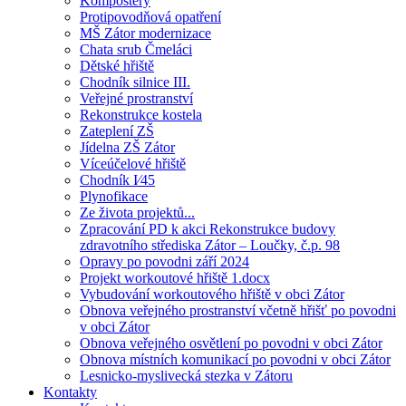
Kompostéry
Protipovodňová opatření
MŠ Zátor modernizace
Chata srub Čmeláci
Dětské hřiště
Chodník silnice III.
Veřejné prostranství
Rekonstrukce kostela
Zateplení ZŠ
Jídelna ZŠ Zátor
Víceúčelové hřiště
Chodník I⁄45
Plynofikace
Ze života projektů...
Zpracování PD k akci Rekonstrukce budovy
zdravotního střediska Zátor – Loučky, č.p. 98
Opravy po povodni září 2024
Projekt workoutové hřiště 1.docx
Vybudování workoutového hřiště v obci Zátor
Obnova veřejného prostranství včetně hřišť po povodni
v obci Zátor
Obnova veřejného osvětlení po povodni v obci Zátor
Obnova místních komunikací po povodni v obci Zátor
Lesnicko-myslivecká stezka v Zátoru
Kontakty