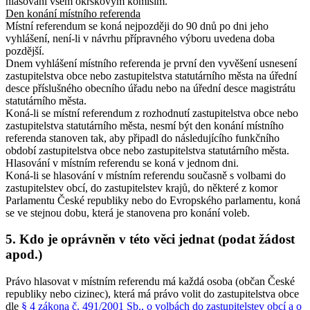
hlasování všem okrskovým komisím.
Den konání místního referenda
Místní referendum se koná nejpozději do 90 dnů po dni jeho
vyhlášení, není-li v návrhu přípravného výboru uvedena doba
pozdější.
Dnem vyhlášení místního referenda je první den vyvěšení usnesení
zastupitelstva obce nebo zastupitelstva statutárního města na úřední
desce příslušného obecního úřadu nebo na úřední desce magistrátu
statutárního města.
Koná-li se místní referendum z rozhodnutí zastupitelstva obce nebo
zastupitelstva statutárního města, nesmí být den konání místního
referenda stanoven tak, aby připadl do následujícího funkčního
období zastupitelstva obce nebo zastupitelstva statutárního města
.
Hlasování v místním referendu se koná v jednom dni.
Koná-li se hlasování v místním referendu současně s volbami do
zastupitelstev obcí, do zastupitelstev krajů, do některé z komor
Parlamentu České republiky nebo do Evropského parlamentu, koná
se ve stejnou dobu, která je stanovena pro konání voleb.
5. Kdo je oprávněn v této věci jednat (podat žádost
apod.)
Právo hlasovat v místním referendu má každá osoba (občan České
republiky nebo cizinec), která má právo volit do zastupitelstva obce
dle
§ 4 zákona č. 491/2001 Sb., o volbách do zastupitelstev obcí a o