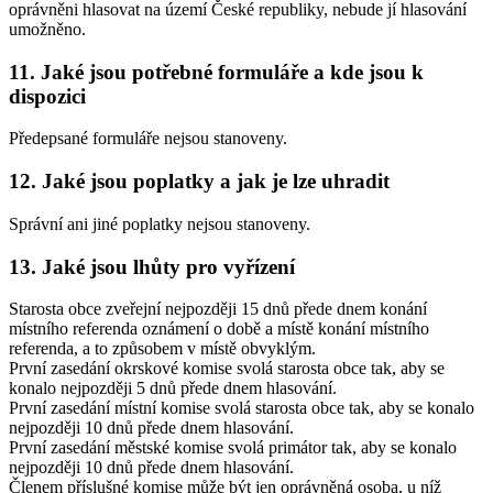
oprávněni hlasovat na území České republiky, nebude jí hlasování
umožněno.
11. Jaké jsou potřebné formuláře a kde jsou k
dispozici
Předepsané formuláře nejsou stanoveny.
12. Jaké jsou poplatky a jak je lze uhradit
Správní ani jiné poplatky nejsou stanoveny.
13. Jaké jsou lhůty pro vyřízení
Starosta obce zveřejní nejpozději 15 dnů přede dnem konání
místního referenda oznámení o době a místě konání místního
referenda, a to způsobem v místě obvyklým.
První zasedání okrskové komise svolá starosta obce tak, aby se
konalo nejpozději 5 dnů přede dnem hlasování.
První zasedání místní komise svolá starosta obce tak, aby se konalo
nejpozději 10 dnů přede dnem hlasování.
První zasedání městské komise svolá primátor tak, aby se konalo
nejpozději 10 dnů přede dnem hlasování.
Členem příslušné komise může být jen oprávněná osoba, u níž