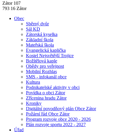
Zátor 107
793 16 Zátor
Obec
Sběrný dvůr
Sál KD
Zátorská kyselka
Základní škola
Mateřská škola
Evangelická kaplička
Kostel Nejsvětější Trojice
Božítělová kaple
Obědy pro veřejnost
Mobilní Rozhlas
SMS - infokanál obce
Kultura
Podnikatelské aktivity v obci
Povídka o obci Zátor
Zřícenina hradu Zátor
Kroniky
Digitální povodňový plán Obce Zátor
Požární řád Obce Zátor
Program rozvoje obce 2020 - 2026
Plán rozvoje sportu 2022 - 2027
Úřad