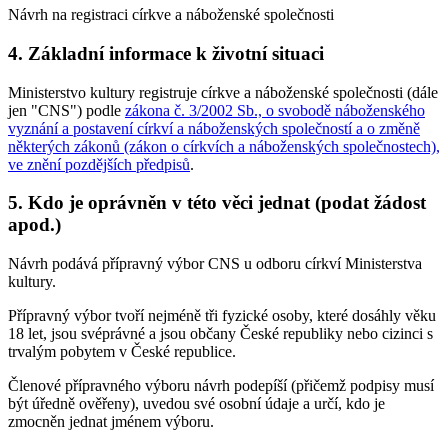
Návrh na registraci církve a náboženské společnosti
4. Základní informace k životní situaci
Ministerstvo kultury registruje církve a náboženské společnosti (dále
jen "CNS") podle
zákona č. 3/2002 Sb., o svobodě náboženského
vyznání a postavení církví a náboženských společností a o změně
některých zákonů (zákon o církvích a náboženských společnostech),
ve znění pozdějších předpisů
.
5. Kdo je oprávněn v této věci jednat (podat žádost
apod.)
Návrh podává přípravný výbor CNS u odboru církví Ministerstva
kultury.
Přípravný výbor tvoří nejméně tři fyzické osoby, které dosáhly věku
18 let, jsou svéprávné a jsou občany České republiky nebo cizinci s
trvalým pobytem v České republice.
Členové přípravného výboru návrh podepíší (přičemž podpisy musí
být úředně ověřeny), uvedou své osobní údaje a určí, kdo je
zmocněn jednat jménem výboru.