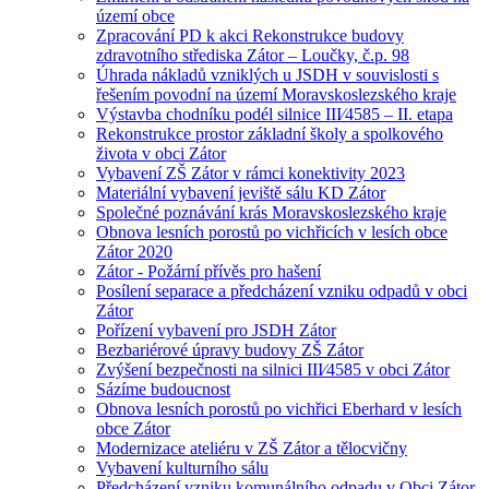
území obce
Zpracování PD k akci Rekonstrukce budovy
zdravotního střediska Zátor – Loučky, č.p. 98
Úhrada nákladů vzniklých u JSDH v souvislosti s
řešením povodní na území Moravskoslezského kraje
Výstavba chodníku podél silnice III⁄4585 – II. etapa
Rekonstrukce prostor základní školy a spolkového
života v obci Zátor
Vybavení ZŠ Zátor v rámci konektivity 2023
Materiální vybavení jeviště sálu KD Zátor
Společné poznávání krás Moravskoslezského kraje
Obnova lesních porostů po vichřicích v lesích obce
Zátor 2020
Zátor - Požární přívěs pro hašení
Posílení separace a předcházení vzniku odpadů v obci
Zátor
Pořízení vybavení pro JSDH Zátor
Bezbariérové úpravy budovy ZŠ Zátor
Zvýšení bezpečnosti na silnici III⁄4585 v obci Zátor
Sázíme budoucnost
Obnova lesních porostů po vichřici Eberhard v lesích
obce Zátor
Modernizace ateliéru v ZŠ Zátor a tělocvičny
Vybavení kulturního sálu
Předcházení vzniku komunálního odpadu v Obci Zátor