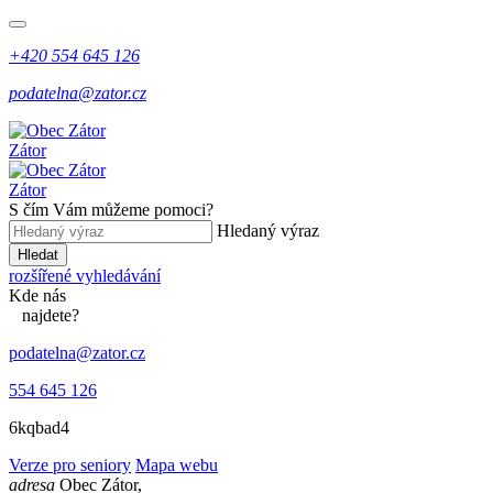
+420 554 645 126
podatelna@zator.cz
Zátor
Zátor
S čím Vám můžeme pomoci?
Hledaný výraz
Hledat
rozšířené vyhledávání
Kde
nás
najdete?
podatelna@zator.cz
554 645 126
6kqbad4
Verze pro seniory
Mapa webu
adresa
Obec Zátor,