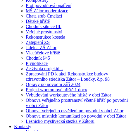
Kompostéry
Protipovodňová opatření
MŠ Zátor modernizace
Chata srub Čmeláci
Dětské hřiště
Chodník silnice III.
Veřejné prostranství
Rekonstrukce kostela
Zateplení ZŠ
Jídelna ZŠ Zátor
Víceúčelové hřiště
Chodník I⁄45
Plynofikace
Ze života projektů...
Zpracování PD k akci Rekonstrukce budovy
zdravotního střediska Zátor – Loučky, č.p. 98
Opravy po povodni září 2024
Projekt workoutové hřiště 1.docx
Vybudování workoutového hřiště v obci Zátor
Obnova veřejného prostranství včetně hřišť po povodni
v obci Zátor
Obnova veřejného osvětlení po povodni v obci Zátor
Obnova místních komunikací po povodni v obci Zátor
Lesnicko-myslivecká stezka v Zátoru
Kontakty