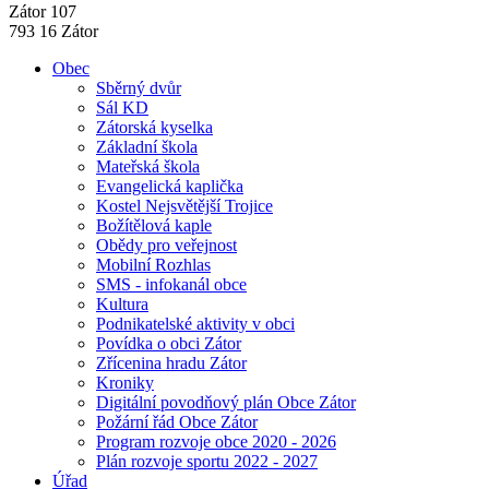
Zátor 107
793 16 Zátor
Obec
Sběrný dvůr
Sál KD
Zátorská kyselka
Základní škola
Mateřská škola
Evangelická kaplička
Kostel Nejsvětější Trojice
Božítělová kaple
Obědy pro veřejnost
Mobilní Rozhlas
SMS - infokanál obce
Kultura
Podnikatelské aktivity v obci
Povídka o obci Zátor
Zřícenina hradu Zátor
Kroniky
Digitální povodňový plán Obce Zátor
Požární řád Obce Zátor
Program rozvoje obce 2020 - 2026
Plán rozvoje sportu 2022 - 2027
Úřad