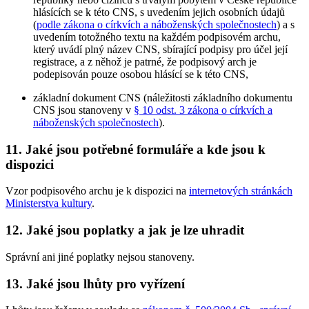
hlásících se k této CNS, s uvedením jejich osobních údajů
(
podle zákona o církvích a náboženských společnostech
) a s
uvedením totožného textu na každém podpisovém archu,
který uvádí plný název CNS, sbírající podpisy pro účel její
registrace, a z něhož je patrné, že podpisový arch je
podepisován pouze osobou hlásící se k této CNS,
základní dokument CNS (náležitosti základního dokumentu
CNS jsou stanoveny v
§ 10 odst. 3 zákona o církvích a
náboženských společnostech
).
11. Jaké jsou potřebné formuláře a kde jsou k
dispozici
Vzor podpisového archu je k dispozici na
internetových stránkách
Ministerstva kultury
.
12. Jaké jsou poplatky a jak je lze uhradit
Správní ani jiné poplatky nejsou stanoveny.
13. Jaké jsou lhůty pro vyřízení