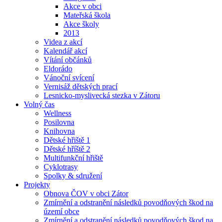
Akce v obci
Mateřská škola
Akce školy
2013
Videa z akcí
Kalendář akcí
Vítání občánků
Eldorádo
Vánoční svícení
Vernisáž dětských prací
Lesnicko-myslivecká stezka v Zátoru
Volný čas
Wellness
Posilovna
Knihovna
Dětské hřiště 1
Dětské hříště 2
Multifunkční hřiště
Cyklotrasy
Spolky & sdružení
Projekty
Obnova ČOV v obci Zátor
Zmírnění a odstranění následků povodňových škod na
území obce
Zmírnění a odstranění následků povodňových škod na