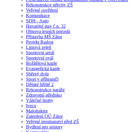
Rekonstrukce střechy ZŠ
Veřejné osvětlení
Komunikace
SDH - Auto
Havarijní stav č.p. 32
Obnova lesních porostů
Přístavba MŠ Zátor
Projekt Radost
Liniová zeleň
Sportovní areál
Sportovní ovál
Božítělová kaple
Evangelická kaple
Sběrný dvůr
Sport v příhraničí
Dětské hřiště 2
Rekonstrukce garáže
Zdravotní středisko
Válečné hroby
Iveco
Malotraktor
Zateplení OÚ Zátor
Veřejné prostranství před ZŠ
Bydlení pro seniory