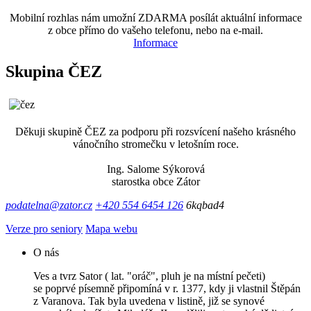
Mobilní rozhlas nám umožní ZDARMA posílát aktuální informace
z obce přímo do vašeho telefonu, nebo na e-mail.
Informace
Skupina ČEZ
Děkuji skupině ČEZ za podporu při rozsvícení našeho krásného
vánočního stromečku v letošním roce.
Ing. Salome Sýkorová
starostka obce Zátor
podatelna@zator.cz
+420 554 6454 126
6kqbad4
Verze pro seniory
Mapa webu
O nás
Ves a tvrz Sator ( lat. "oráč", pluh je na místní pečeti)
se poprvé písemně připomíná v r. 1377, kdy ji vlastnil Štěpán
z Varanova. Tak byla uvedena v listině, již se synové