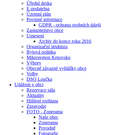
Úřední deska
E-podatelna
Územní plán
Povinné informace
GDPR - ochrana osobních údajů
Zastupitelstvo obce
Usnesení
Archiv do konce roku 2016
Organizační struktura
Bytová politika
Mikroregion Krnovsko
Výbory
Obecně závazné vyhlášky obce
Volby
DSO Loučka
Události v obci
Rezervace sálu
Aktuality
Hlášení rozhlasu
Zpravodaj
FOTO - Zonerama
Naše obec
Zonerama
Povodně
Fotografie