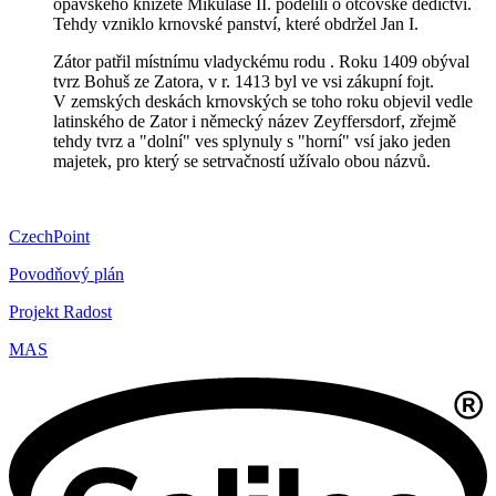
opavského knížete Mikuláše II. podělili o otcovské dědictví.
Tehdy vzniklo krnovské panství, které obdržel Jan I.
Zátor patřil místnímu vladyckému rodu . Roku 1409 obýval
tvrz Bohuš ze Zatora, v r. 1413 byl ve vsi zákupní fojt.
V zemských deskách krnovských se toho roku objevil vedle
latinského de Zator i německý název Zeyffersdorf, zřejmě
tehdy tvrz a "dolní" ves splynuly s "horní" vsí jako jeden
majetek, pro který se setrvačností užívalo obou názvů.
CzechPoint
Povodňový plán
Projekt Radost
MAS