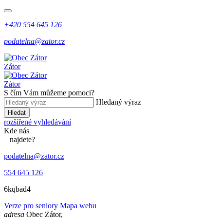
+420 554 645 126
podatelna@zator.cz
Zátor
Zátor
S čím Vám můžeme pomoci?
Hledaný výraz
Hledat
rozšířené vyhledávání
Kde
nás
najdete?
podatelna@zator.cz
554 645 126
6kqbad4
Verze pro seniory
Mapa webu
adresa
Obec Zátor,