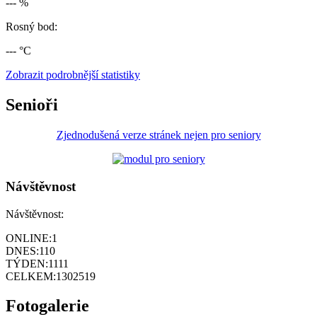
--- %
Rosný bod:
--- °C
Zobrazit podrobnější statistiky
Senioři
Zjednodušená verze stránek nejen pro seniory
Návštěvnost
Návštěvnost:
ONLINE:
1
DNES:
110
TÝDEN:
1111
CELKEM:
1302519
Fotogalerie