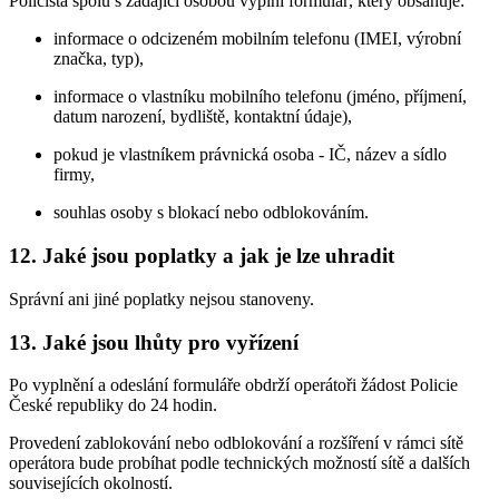
Policista spolu s žádající osobou vyplní formulář, který obsahuje:
informace o odcizeném mobilním telefonu (IMEI, výrobní
značka, typ),
informace o vlastníku mobilního telefonu (jméno, příjmení,
datum narození, bydliště, kontaktní údaje),
pokud je vlastníkem právnická osoba - IČ, název a sídlo
firmy,
souhlas osoby s blokací nebo odblokováním.
12. Jaké jsou poplatky a jak je lze uhradit
Správní ani jiné poplatky nejsou stanoveny.
13. Jaké jsou lhůty pro vyřízení
Po vyplnění a odeslání formuláře obdrží operátoři žádost Policie
České republiky do 24 hodin.
Provedení zablokování nebo odblokování a rozšíření v rámci sítě
operátora bude probíhat podle technických možností sítě a dalších
souvisejících okolností.