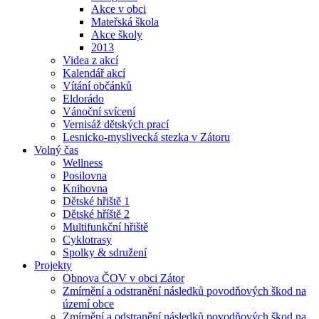
Akce v obci
Mateřská škola
Akce školy
2013
Videa z akcí
Kalendář akcí
Vítání občánků
Eldorádo
Vánoční svícení
Vernisáž dětských prací
Lesnicko-myslivecká stezka v Zátoru
Volný čas
Wellness
Posilovna
Knihovna
Dětské hřiště 1
Dětské hříště 2
Multifunkční hřiště
Cyklotrasy
Spolky & sdružení
Projekty
Obnova ČOV v obci Zátor
Zmírnění a odstranění následků povodňových škod na
území obce
Zmírnění a odstranění následků povodňových škod na