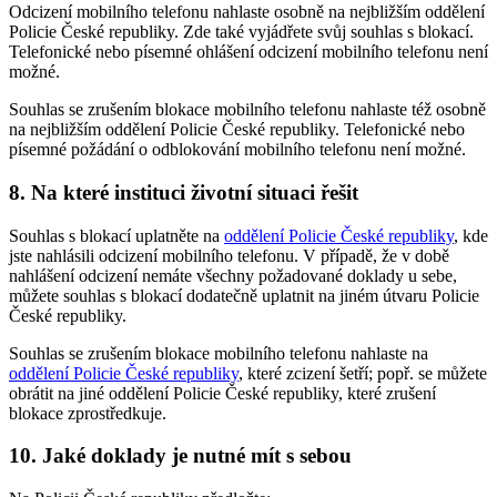
Odcizení mobilního telefonu nahlaste osobně na nejbližším oddělení
Policie České republiky. Zde také vyjádřete svůj souhlas s blokací.
Telefonické nebo písemné ohlášení odcizení mobilního telefonu není
možné.
Souhlas se zrušením blokace mobilního telefonu nahlaste též osobně
na nejbližším oddělení Policie České republiky. Telefonické nebo
písemné požádání o odblokování mobilního telefonu není možné.
8. Na které instituci životní situaci řešit
Souhlas s blokací uplatněte na
oddělení Policie České republiky
, kde
jste nahlásili odcizení mobilního telefonu. V případě, že v době
nahlášení odcizení nemáte všechny požadované doklady u sebe,
můžete souhlas s blokací dodatečně uplatnit na jiném útvaru Policie
České republiky.
Souhlas se zrušením blokace mobilního telefonu nahlaste na
oddělení Policie České republiky
, které zcizení šetří; popř. se můžete
obrátit na jiné oddělení Policie České republiky, které zrušení
blokace zprostředkuje.
10. Jaké doklady je nutné mít s sebou