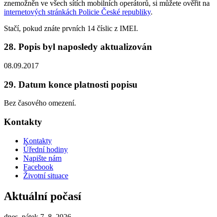
znemožněn ve všech sítích mobilních operátorů, si můžete ověřit na
internetových stránkách Policie České republiky
.
Stačí, pokud znáte prvních 14 číslic z IMEI.
28. Popis byl naposledy aktualizován
08.09.2017
29. Datum konce platnosti popisu
Bez časového omezení.
Kontakty
Kontakty
Úřední hodiny
Napište nám
Facebook
Životní situace
Aktuální počasí
dnes, pátek 7. 8. 2026