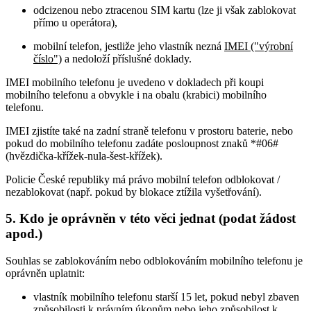
odcizenou nebo ztracenou SIM kartu (lze ji však zablokovat
přímo u operátora),
mobilní telefon, jestliže jeho vlastník nezná
IMEI ("výrobní
číslo")
a nedoloží příslušné doklady.
IMEI mobilního telefonu je uvedeno v dokladech při koupi
mobilního telefonu a obvykle i na obalu (krabici) mobilního
telefonu.
IMEI zjistíte také na zadní straně telefonu v prostoru baterie, nebo
pokud do mobilního telefonu zadáte posloupnost znaků *#06#
(hvězdička-křížek-nula-šest-křížek).
Policie České republiky má právo mobilní telefon odblokovat /
nezablokovat (např. pokud by blokace ztížila vyšetřování).
5. Kdo je oprávněn v této věci jednat (podat žádost
apod.)
Souhlas se zablokováním nebo odblokováním mobilního telefonu je
oprávněn uplatnit:
vlastník mobilního telefonu starší 15 let, pokud nebyl zbaven
způsobilosti k právním úkonům nebo jeho způsobilost k