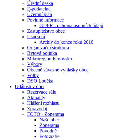
Úřední deska
E-podatelna
Územní plán
Povinné informace
GDPR - ochrana osobních údajů
Zastupitelstvo obce
Usnesení
Archiv do konce roku 2016
Organizační struktura
Bytová politika
Mikroregion Krnovsko
Výbory
Obecně závazné vyhlášky obce
Volby
DSO Loučka
Události v obci
Rezervace sálu
Aktuality
Hlášení rozhlasu
Zpravodaj
FOTO - Zonerama
Naše obec
Zonerama
Povodně
Fotografie