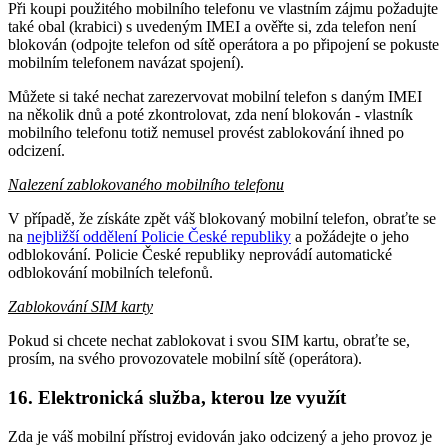
Při koupi použitého mobilního telefonu ve vlastním zájmu požadujte
také obal (krabici) s uvedeným IMEI a ověřte si, zda telefon není
blokován (odpojte telefon od sítě operátora a po připojení se pokuste
mobilním telefonem navázat spojení).
Můžete si také nechat zarezervovat mobilní telefon s daným IMEI
na několik dnů a poté zkontrolovat, zda není blokován - vlastník
mobilního telefonu totiž nemusel provést zablokování ihned po
odcizení.
Nalezení zablokovaného mobilního telefonu
V případě, že získáte zpět váš blokovaný mobilní telefon, obraťte se
na
nejbližší oddělení Policie České republiky
a požádejte o jeho
odblokování. Policie České republiky neprovádí automatické
odblokování mobilních telefonů.
Zablokování SIM karty
Pokud si chcete nechat zablokovat i svou SIM kartu, obraťte se,
prosím, na svého provozovatele mobilní sítě (operátora).
16. Elektronická služba, kterou lze využít
Zda je váš mobilní přístroj evidován jako odcizený a jeho provoz je