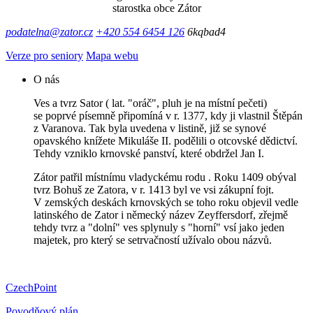
starostka obce Zátor
podatelna@zator.cz
+420 554 6454 126
6kqbad4
Verze pro seniory
Mapa webu
O nás
Ves a tvrz Sator ( lat. "oráč", pluh je na místní pečeti)
se poprvé písemně připomíná v r. 1377, kdy ji vlastnil Štěpán
z Varanova. Tak byla uvedena v listině, již se synové
opavského knížete Mikuláše II. podělili o otcovské dědictví.
Tehdy vzniklo krnovské panství, které obdržel Jan I.
Zátor patřil místnímu vladyckému rodu . Roku 1409 obýval
tvrz Bohuš ze Zatora, v r. 1413 byl ve vsi zákupní fojt.
V zemských deskách krnovských se toho roku objevil vedle
latinského de Zator i německý název Zeyffersdorf, zřejmě
tehdy tvrz a "dolní" ves splynuly s "horní" vsí jako jeden
majetek, pro který se setrvačností užívalo obou názvů.
CzechPoint
Povodňový plán