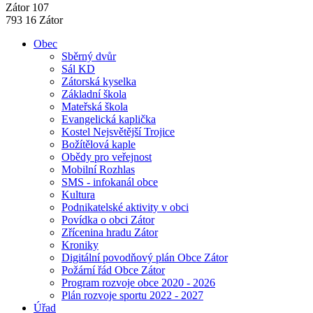
Zátor 107
793 16 Zátor
Obec
Sběrný dvůr
Sál KD
Zátorská kyselka
Základní škola
Mateřská škola
Evangelická kaplička
Kostel Nejsvětější Trojice
Božítělová kaple
Obědy pro veřejnost
Mobilní Rozhlas
SMS - infokanál obce
Kultura
Podnikatelské aktivity v obci
Povídka o obci Zátor
Zřícenina hradu Zátor
Kroniky
Digitální povodňový plán Obce Zátor
Požární řád Obce Zátor
Program rozvoje obce 2020 - 2026
Plán rozvoje sportu 2022 - 2027
Úřad