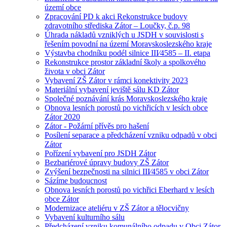
území obce
Zpracování PD k akci Rekonstrukce budovy
zdravotního střediska Zátor – Loučky, č.p. 98
Úhrada nákladů vzniklých u JSDH v souvislosti s
řešením povodní na území Moravskoslezského kraje
Výstavba chodníku podél silnice III⁄4585 – II. etapa
Rekonstrukce prostor základní školy a spolkového
života v obci Zátor
Vybavení ZŠ Zátor v rámci konektivity 2023
Materiální vybavení jeviště sálu KD Zátor
Společné poznávání krás Moravskoslezského kraje
Obnova lesních porostů po vichřicích v lesích obce
Zátor 2020
Zátor - Požární přívěs pro hašení
Posílení separace a předcházení vzniku odpadů v obci
Zátor
Pořízení vybavení pro JSDH Zátor
Bezbariérové úpravy budovy ZŠ Zátor
Zvýšení bezpečnosti na silnici III⁄4585 v obci Zátor
Sázíme budoucnost
Obnova lesních porostů po vichřici Eberhard v lesích
obce Zátor
Modernizace ateliéru v ZŠ Zátor a tělocvičny
Vybavení kulturního sálu
Předcházení vzniku komunálního odpadu v Obci Zátor