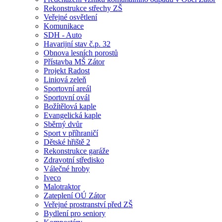
Rekonstrukce střechy ZŠ
Veřejné osvětlení
Komunikace
SDH - Auto
Havarijní stav č.p. 32
Obnova lesních porostů
Přístavba MŠ Zátor
Projekt Radost
Liniová zeleň
Sportovní areál
Sportovní ovál
Božítělová kaple
Evangelická kaple
Sběrný dvůr
Sport v příhraničí
Dětské hřiště 2
Rekonstrukce garáže
Zdravotní středisko
Válečné hroby
Iveco
Malotraktor
Zateplení OÚ Zátor
Veřejné prostranství před ZŠ
Bydlení pro seniory