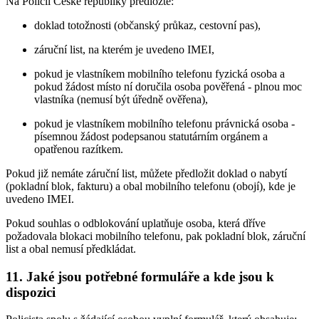
Na Policii České republiky předložte:
doklad totožnosti (občanský průkaz, cestovní pas),
záruční list, na kterém je uvedeno IMEI,
pokud je vlastníkem mobilního telefonu fyzická osoba a
pokud žádost místo ní doručila osoba pověřená - plnou moc
vlastníka (nemusí být úředně ověřena),
pokud je vlastníkem mobilního telefonu právnická osoba -
písemnou žádost podepsanou statutárním orgánem a
opatřenou razítkem.
Pokud již nemáte záruční list, můžete předložit doklad o nabytí
(pokladní blok, fakturu) a obal mobilního telefonu (obojí), kde je
uvedeno IMEI.
Pokud souhlas o odblokování uplatňuje osoba, která dříve
požadovala blokaci mobilního telefonu, pak pokladní blok, záruční
list a obal nemusí předkládat.
11. Jaké jsou potřebné formuláře a kde jsou k
dispozici