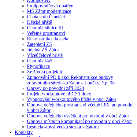
Kompostéry
Protipovodňová opatření
MŠ Zátor modernizace
Chata srub Čmeláci
Dětské hřiště
Chodník silnice III.
Veřejné prostranství
Rekonstrukce kostela
Zateplení ZŠ
Jídelna ZŠ Zátor
Víceúčelové hřiště
Chodník I⁄45
Plynofikace
Ze života projektů...
Zpracování PD k akci Rekonstrukce budovy
zdravotního střediska Zátor – Loučky, č.p. 98
Opravy po povodni září 2024
Projekt workoutové hřiště 1.docx
Vybudování workoutového hřiště v obci Zátor
Obnova veřejného prostranství včetně hřišť po povodni
v obci Zátor
Obnova veřejného osvětlení po povodni v obci Zátor
Obnova místních komunikací po povodni v obci Zátor
Lesnicko-myslivecká stezka v Zátoru
Kontakty