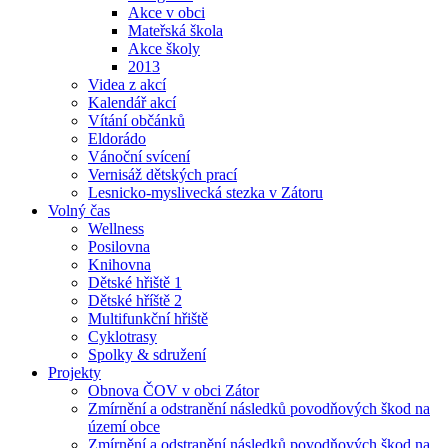
Akce v obci
Mateřská škola
Akce školy
2013
Videa z akcí
Kalendář akcí
Vítání občánků
Eldorádo
Vánoční svícení
Vernisáž dětských prací
Lesnicko-myslivecká stezka v Zátoru
Volný čas
Wellness
Posilovna
Knihovna
Dětské hřiště 1
Dětské hříště 2
Multifunkční hřiště
Cyklotrasy
Spolky & sdružení
Projekty
Obnova ČOV v obci Zátor
Zmírnění a odstranění následků povodňových škod na
území obce
Zmírnění a odstranění následků povodňových škod na