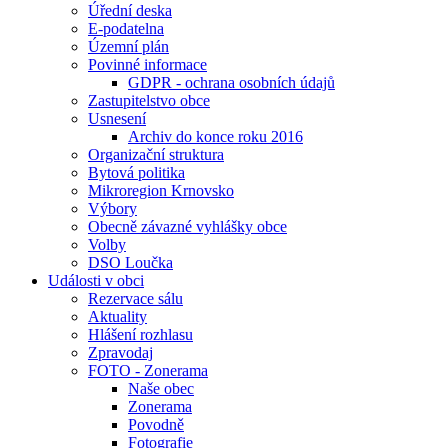
Úřední deska
E-podatelna
Územní plán
Povinné informace
GDPR - ochrana osobních údajů
Zastupitelstvo obce
Usnesení
Archiv do konce roku 2016
Organizační struktura
Bytová politika
Mikroregion Krnovsko
Výbory
Obecně závazné vyhlášky obce
Volby
DSO Loučka
Události v obci
Rezervace sálu
Aktuality
Hlášení rozhlasu
Zpravodaj
FOTO - Zonerama
Naše obec
Zonerama
Povodně
Fotografie