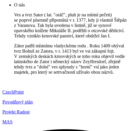
O nás
Ves a tvrz Sator ( lat. "oráč", pluh je na místní pečeti)
se poprvé písemně připomíná v r. 1377, kdy ji vlastnil Štěpán
z Varanova. Tak byla uvedena v listině, již se synové
opavského knížete Mikuláše II. podělili o otcovské dědictví.
Tehdy vzniklo krnovské panství, které obdržel Jan I.
Zátor patřil místnímu vladyckému rodu . Roku 1409 obýval
tvrz Bohuš ze Zatora, v r. 1413 byl ve vsi zákupní fojt.
V zemských deskách krnovských se toho roku objevil vedle
latinského de Zator i německý název Zeyffersdorf, zřejmě
tehdy tvrz a "dolní" ves splynuly s "horní" vsí jako jeden
majetek, pro který se setrvačností užívalo obou názvů.
CzechPoint
Povodňový plán
Projekt Radost
MAS