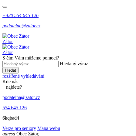
+420 554 645 126
podatelna@zator.cz
Zátor
Zátor
S čím Vám můžeme pomoci?
Hledaný výraz
Hledat
rozšířené vyhledávání
Kde
nás
najdete?
podatelna@zator.cz
554 645 126
6kqbad4
Verze pro seniory
Mapa webu
adresa
Obec Zátor,