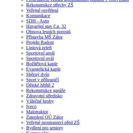
Rekonstrukce střechy ZŠ
Veřejné osvětlení
Komunikace
SDH - Auto
Havarijní stav č.p. 32
Obnova lesních porostů
Přístavba MŠ Zátor
Projekt Radost
Liniová zeleň
Sportovní areál
Sportovní ovál
Božítělová kaple
Evangelická kaple
Sběrný dvůr
Sport v příhraničí
Dětské hřiště 2
Rekonstrukce garáže
Zdravotní středisko
Válečné hroby
Iveco
Malotraktor
Zateplení OÚ Zátor
Veřejné prostranství před ZŠ
Bydlení pro seniory