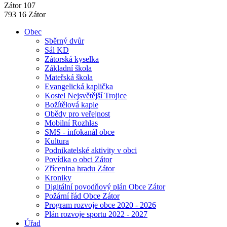
Zátor 107
793 16 Zátor
Obec
Sběrný dvůr
Sál KD
Zátorská kyselka
Základní škola
Mateřská škola
Evangelická kaplička
Kostel Nejsvětější Trojice
Božítělová kaple
Obědy pro veřejnost
Mobilní Rozhlas
SMS - infokanál obce
Kultura
Podnikatelské aktivity v obci
Povídka o obci Zátor
Zřícenina hradu Zátor
Kroniky
Digitální povodňový plán Obce Zátor
Požární řád Obce Zátor
Program rozvoje obce 2020 - 2026
Plán rozvoje sportu 2022 - 2027
Úřad