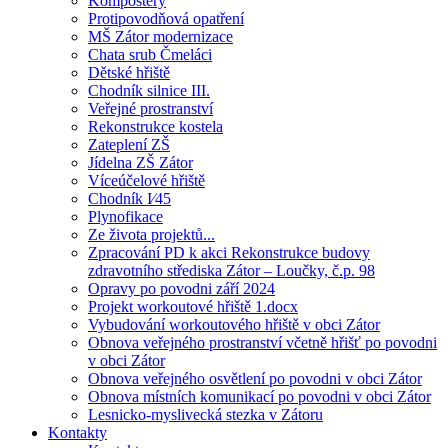
Kompostéry
Protipovodňová opatření
MŠ Zátor modernizace
Chata srub Čmeláci
Dětské hřiště
Chodník silnice III.
Veřejné prostranství
Rekonstrukce kostela
Zateplení ZŠ
Jídelna ZŠ Zátor
Víceúčelové hřiště
Chodník I⁄45
Plynofikace
Ze života projektů...
Zpracování PD k akci Rekonstrukce budovy
zdravotního střediska Zátor – Loučky, č.p. 98
Opravy po povodni září 2024
Projekt workoutové hřiště 1.docx
Vybudování workoutového hřiště v obci Zátor
Obnova veřejného prostranství včetně hřišť po povodni
v obci Zátor
Obnova veřejného osvětlení po povodni v obci Zátor
Obnova místních komunikací po povodni v obci Zátor
Lesnicko-myslivecká stezka v Zátoru
Kontakty