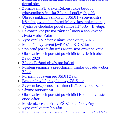
území obce
Zpracování PD k akci Rekonstrukce budovy
zdravotního střediska Zátor – Loučky, č.p. 98
Úhrada nákladů vzniklých u JSDH v souvislosti s
řešením povodní na území Moravskoslezského kraje
Výstavba chodníku podél silnice III⁄4585 – II. etapa
Rekonstrukce prostor základní školy a spolkového
života v obci Zátor
Vybavení ZŠ Zátor v rámci konektivity 2023
Materiální vybavení jeviště sálu KD Zátor
Společné poznávání krás Moravskoslezského kraje
Obnova lesních porostů po vichřicích v lesích obce
Zátor 2020
Zátor - Požární přívěs pro hašení
Posílení separace a předcházení vzniku odpadů v obci
Zátor
Pořízení vybavení pro JSDH Zátor
Bezbariérové úpravy budovy ZŠ Zátor
Zvýšení bezpečnosti na silnici III⁄4585 v obci Zátor
Sázíme budoucnost
Obnova lesních porostů po vichřici Eberhard v lesích
obce Zátor
Modernizace ateliéru v ZŠ Zátor a tělocvičny
Vybavení kulturního sálu
Předcházení vzniku komunálního odpadu v Obci Zátor