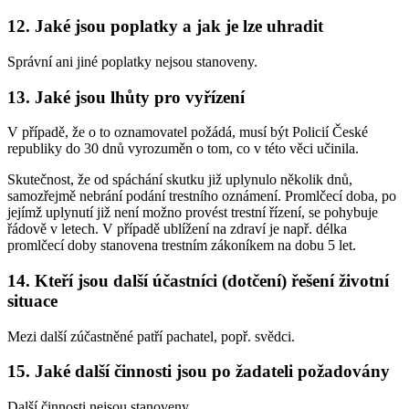
12. Jaké jsou poplatky a jak je lze uhradit
Správní ani jiné poplatky nejsou stanoveny.
13. Jaké jsou lhůty pro vyřízení
V případě, že o to oznamovatel požádá, musí být Policií České
republiky do 30 dnů vyrozuměn o tom, co v této věci učinila.
Skutečnost, že od spáchání skutku již uplynulo několik dnů,
samozřejmě nebrání podání trestního oznámení. Promlčecí doba, po
jejímž uplynutí již není možno provést trestní řízení, se pohybuje
řádově v letech. V případě ublížení na zdraví je např. délka
promlčecí doby stanovena trestním zákoníkem na dobu 5 let.
14. Kteří jsou další účastníci (dotčení) řešení životní
situace
Mezi další zúčastněné patří pachatel, popř. svědci.
15. Jaké další činnosti jsou po žadateli požadovány
Další činnosti nejsou stanoveny.