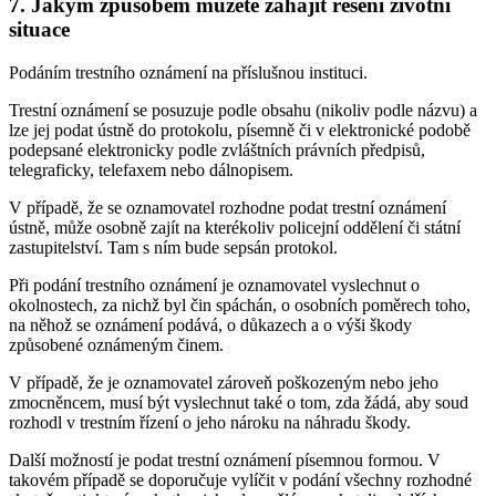
7. Jakým způsobem můžete zahájit řešení životní
situace
Podáním trestního oznámení na příslušnou instituci.
Trestní oznámení se posuzuje podle obsahu (nikoliv podle názvu) a
lze jej podat ústně do protokolu, písemně či v elektronické podobě
podepsané elektronicky podle zvláštních právních předpisů,
telegraficky, telefaxem nebo dálnopisem.
V případě, že se oznamovatel rozhodne podat trestní oznámení
ústně, může osobně zajít na kterékoliv policejní oddělení či státní
zastupitelství. Tam s ním bude sepsán protokol.
Při podání trestního oznámení je oznamovatel vyslechnut o
okolnostech, za nichž byl čin spáchán, o osobních poměrech toho,
na něhož se oznámení podává, o důkazech a o výši škody
způsobené oznámeným činem.
V případě, že je oznamovatel zároveň poškozeným nebo jeho
zmocněncem, musí být vyslechnut také o tom, zda žádá, aby soud
rozhodl v trestním řízení o jeho nároku na náhradu škody.
Další možností je podat trestní oznámení písemnou formou. V
takovém případě se doporučuje vylíčit v podání všechny rozhodné