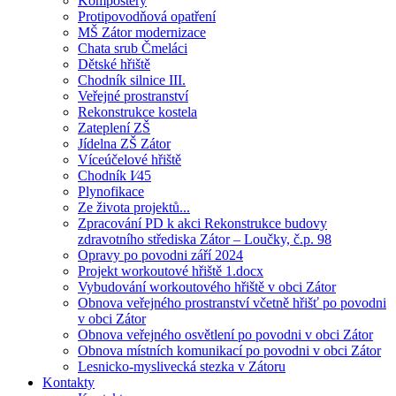
Kompostéry
Protipovodňová opatření
MŠ Zátor modernizace
Chata srub Čmeláci
Dětské hřiště
Chodník silnice III.
Veřejné prostranství
Rekonstrukce kostela
Zateplení ZŠ
Jídelna ZŠ Zátor
Víceúčelové hřiště
Chodník I⁄45
Plynofikace
Ze života projektů...
Zpracování PD k akci Rekonstrukce budovy
zdravotního střediska Zátor – Loučky, č.p. 98
Opravy po povodni září 2024
Projekt workoutové hřiště 1.docx
Vybudování workoutového hřiště v obci Zátor
Obnova veřejného prostranství včetně hřišť po povodni
v obci Zátor
Obnova veřejného osvětlení po povodni v obci Zátor
Obnova místních komunikací po povodni v obci Zátor
Lesnicko-myslivecká stezka v Zátoru
Kontakty