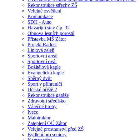
Rekonstrukce střechy ZŠ
Veřejné osvětlení
Komunikace
SDH - Auto
Havarijní stav č.p. 32
Obnova lesních porostů
Přístavba MŠ Zátor
Projekt Radost
Liniová zeleň
Sportovní areál
Sportovní ovál
Božítělová kaple
Evangelická kaple
Sběrný dvůr
Sport v příhraničí
Dětské hřiště 2
Rekonstrukce garáže
Zdravotní středisko
Válečné hroby
Iveco
Malotraktor
Zateplení OÚ Zátor
Veřejné prostranství před ZŠ
Bydlení pro seniory