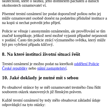
skutečnosti, které o skutku, jeho domnělém pachateli a dalších
okolnostech oznamovatel ví.
Písemné trestní oznámení lze podat doporučeně poštou nebo jej
může oznamovatel osobně donést na podatelnu příslušné instituce a
na kopii si nechat potvrdit jeho přijetí.
Policie se věnuje i anonymním oznámením, ale prověřování se tím
značně komplikuje, jelikož není možné vyjasnit případné nejasnosti
v podání. Často tím policie ztrácí významného svědka, který může
být pro vyřešení případu klíčový.
8. Na které instituci životní situaci řešit
Trestní oznámení je možno podat na kterékoli
oddělení Policie
České republiky
nebo
státní zastupitelství
.
10. Jaké doklady je nutné mít s sebou
Po obsahové stránce by se měl oznamovatel trestného činu řídit
souborem otázek stanovených již římským právem.
Každé trestní oznámení by tedy mělo obsahovat základní údaje
odpovídající na tyto otázky: