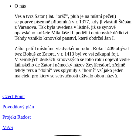
O nás
Ves a tvrz Sator ( lat. "oráč", pluh je na místní pečeti)
se poprvé písemně připomíná v r. 1377, kdy ji vlastnil Štěpán
z Varanova. Tak byla uvedena v listině, již se synové
opavského knížete Mikuláše II. podělili o otcovské dědictví.
Tehdy vzniklo krnovské panství, které obdržel Jan I.
Zátor patřil místnímu vladyckému rodu . Roku 1409 obýval
tvrz Bohuš ze Zatora, v r. 1413 byl ve vsi zákupní fojt.
V zemských deskách krnovských se toho roku objevil vedle
latinského de Zator i německý název Zeyffersdorf, zřejmě
tehdy tvrz a "dolní" ves splynuly s "horní" vsí jako jeden
majetek, pro který se setrvačností užívalo obou názvů.
CzechPoint
Povodňový plán
Projekt Radost
MAS