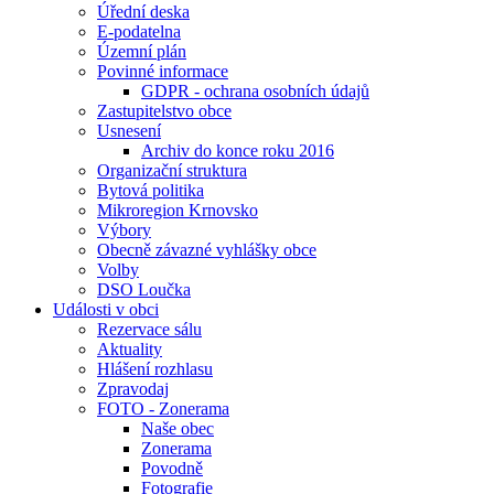
Úřední deska
E-podatelna
Územní plán
Povinné informace
GDPR - ochrana osobních údajů
Zastupitelstvo obce
Usnesení
Archiv do konce roku 2016
Organizační struktura
Bytová politika
Mikroregion Krnovsko
Výbory
Obecně závazné vyhlášky obce
Volby
DSO Loučka
Události v obci
Rezervace sálu
Aktuality
Hlášení rozhlasu
Zpravodaj
FOTO - Zonerama
Naše obec
Zonerama
Povodně
Fotografie