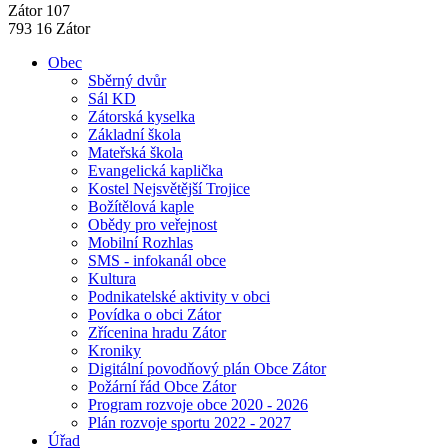
Zátor 107
793 16 Zátor
Obec
Sběrný dvůr
Sál KD
Zátorská kyselka
Základní škola
Mateřská škola
Evangelická kaplička
Kostel Nejsvětější Trojice
Božítělová kaple
Obědy pro veřejnost
Mobilní Rozhlas
SMS - infokanál obce
Kultura
Podnikatelské aktivity v obci
Povídka o obci Zátor
Zřícenina hradu Zátor
Kroniky
Digitální povodňový plán Obce Zátor
Požární řád Obce Zátor
Program rozvoje obce 2020 - 2026
Plán rozvoje sportu 2022 - 2027
Úřad