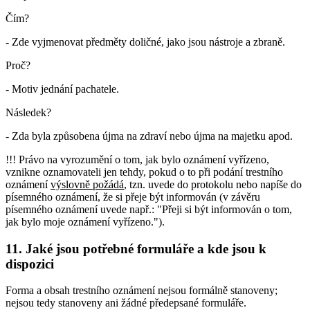
Čím?
- Zde vyjmenovat předměty doličné, jako jsou nástroje a zbraně.
Proč?
- Motiv jednání pachatele.
Následek?
- Zda byla způsobena újma na zdraví nebo újma na majetku apod.
!!! Právo na vyrozumění o tom, jak bylo oznámení vyřízeno,
vznikne oznamovateli jen tehdy, pokud o to při podání trestního
oznámení
výslovně požádá
, tzn. uvede do protokolu nebo napíše do
písemného oznámení, že si přeje být informován (v závěru
písemného oznámení uvede např.: "Přeji si být informován o tom,
jak bylo moje oznámení vyřízeno.").
11. Jaké jsou potřebné formuláře a kde jsou k
dispozici
Forma a obsah trestního oznámení nejsou formálně stanoveny;
nejsou tedy stanoveny ani žádné předepsané formuláře.