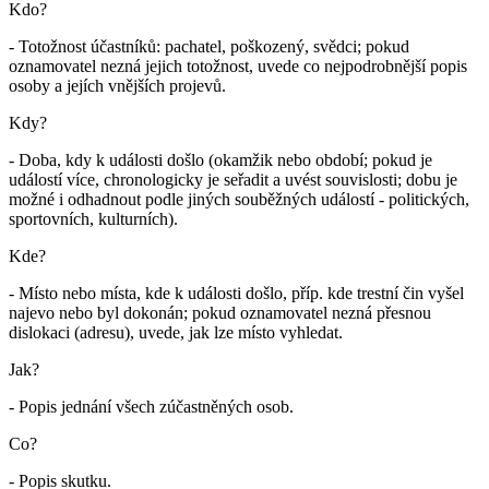
Kdo?
- Totožnost účastníků: pachatel, poškozený, svědci; pokud
oznamovatel nezná jejich totožnost, uvede co nejpodrobnější popis
osoby a jejích vnějších projevů.
Kdy?
- Doba, kdy k události došlo (okamžik nebo období; pokud je
událostí více, chronologicky je seřadit a uvést souvislosti; dobu je
možné i odhadnout podle jiných souběžných událostí - politických,
sportovních, kulturních).
Kde?
- Místo nebo místa, kde k události došlo, příp. kde trestní čin vyšel
najevo nebo byl dokonán; pokud oznamovatel nezná přesnou
dislokaci (adresu), uvede, jak lze místo vyhledat.
Jak?
- Popis jednání všech zúčastněných osob.
Co?
- Popis skutku.