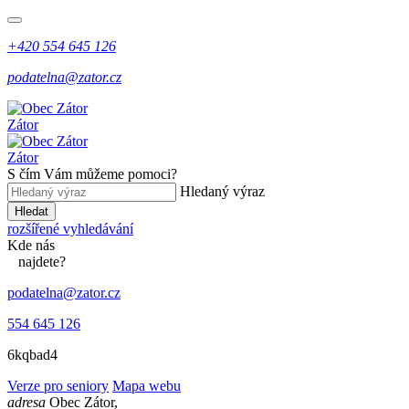
+420 554 645 126
podatelna@zator.cz
Zátor
Zátor
S čím Vám můžeme pomoci?
Hledaný výraz
Hledat
rozšířené vyhledávání
Kde
nás
najdete?
podatelna@zator.cz
554 645 126
6kqbad4
Verze pro seniory
Mapa webu
adresa
Obec Zátor,