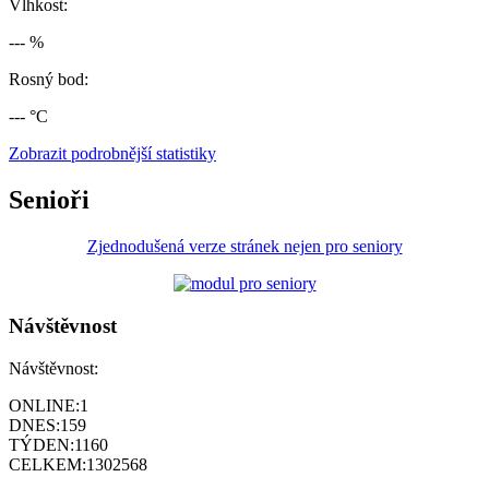
Vlhkost:
--- %
Rosný bod:
--- °C
Zobrazit podrobnější statistiky
Senioři
Zjednodušená verze stránek nejen pro seniory
Návštěvnost
Návštěvnost:
ONLINE:
1
DNES:
159
TÝDEN:
1160
CELKEM:
1302568