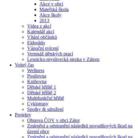
Akce v obci
Mateřská škola
Akce školy
2013
Videa z akcí
Kalendář akcí
Vítání občánků
Eldorádo
Vánoční svícení
Vernisáž dětských prací
Lesnicko-myslivecká stezka v Zátoru
Volný čas
Wellness
Posilovna
Knihovna
Dětské hřiště 1
Dětské hříště 2
Multifunkční hřiště
Cyklotrasy
Spolky & sdružení
Projekty
Obnova ČOV v obci Zátor
Zmírnění a odstranění následků povodňových škod na
území obce
Zmírnění a odstranění následků povodňových škod na