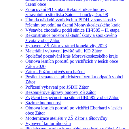
území obce
Zpracování PD k akci Rekonstrukce budovy
zdravotního střediska Zátor – Loučky, č.p. 98
Úhrada nákladů vzniklých u JSDH v souvislosti s
řešením povodní na území Moravskoslezského kraje
Výstavba chodníku podél silnice III⁄4585 – II. etapa
Rekonstrukce prostor základní školy a spolkového
života v obci Zátor
Vybavení ZŠ Zátor v rámci konektivity 2023
Materiální vybavení jeviště sálu KD Zátor
Společné poznávání krás Moravskoslezského kraje
Obnova lesních porostů po vichřicích v lesích obce
Zátor 2020
Zátor - Požární přívěs pro hašení
Posílení separace a předcházení vzniku odpadů v obci
Zátor
Pořízení vybavení pro JSDH Zátor
Bezbariérové úpravy budovy ZŠ Zátor
Zvýšení bezpečnosti na silnici III⁄4585 v obci Zátor
Sázíme budoucnost
Obnova lesních porostů po vichřici Eberhard v lesích
obce Zátor
Modernizace ateliéru v ZŠ Zátor a tělocvičny
Vybavení kulturního sálu
Předcházení vzniku komunálního odpadu v Obci Zátor