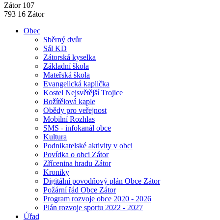
Zátor 107
793 16 Zátor
Obec
Sběrný dvůr
Sál KD
Zátorská kyselka
Základní škola
Mateřská škola
Evangelická kaplička
Kostel Nejsvětější Trojice
Božítělová kaple
Obědy pro veřejnost
Mobilní Rozhlas
SMS - infokanál obce
Kultura
Podnikatelské aktivity v obci
Povídka o obci Zátor
Zřícenina hradu Zátor
Kroniky
Digitální povodňový plán Obce Zátor
Požární řád Obce Zátor
Program rozvoje obce 2020 - 2026
Plán rozvoje sportu 2022 - 2027
Úřad