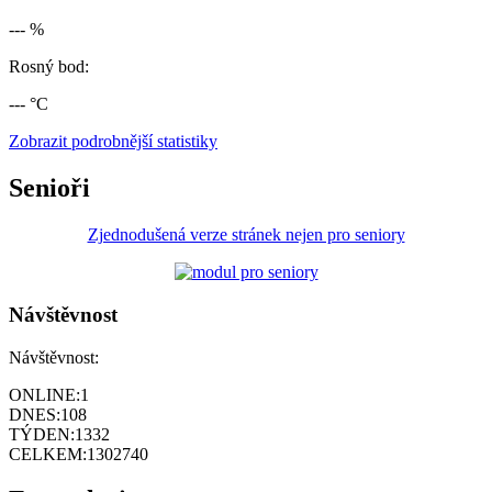
--- %
Rosný bod:
--- °C
Zobrazit podrobnější statistiky
Senioři
Zjednodušená verze stránek nejen pro seniory
Návštěvnost
Návštěvnost:
ONLINE:
1
DNES:
108
TÝDEN:
1332
CELKEM:
1302740