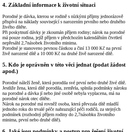
4. Základní informace k životní situaci
Porodné je dávka, kterou se rodině s nízkými příjmy jednorázově
přispívá na náklady související s narozením prvního nebo druhého
živého dítěte.
Při poskytnutí dávky je zkoumán příjem rodiny; nárok na porodné
má pouze rodina, jejíž příjem v předchozím kalendářním čtvrtletí
nepřesáhl 2,7násobek životního minima.
Porodné je stanoveno pevnou částkou a činí 13 000 Kč na první
živě narozené dítě a 10 000 Kč na druhé živě narozené dítě.
5. Kdo je oprávněn v této věci jednat (podat žádost
apod.)
Porodné náleží ženě, která porodila své první nebo druhé živé dítě.
Jestliže žena, která dítě porodila, zemřela, splnila podmínky nároku
na porodné a dávka jí nebo jiné osobě nebyla vyplacena, má na
porodné nárok otec dítěte.
Nárok na porodné má rovněž osoba, která převzala dítě mladší
jednoho roku do trvalé péče nahrazující péči rodičů, za stejných
podmínek (rozhodný příjem rodiny do 2,7násobku životního
minima, první nebo druhé dítě).
6. Jaké jsou podmínky a postup pro řešení životní