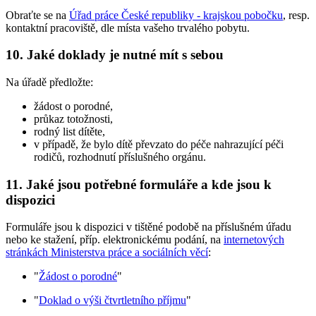
Obraťte se na
Úřad práce České republiky - krajskou pobočku
, resp.
kontaktní pracoviště, dle místa vašeho trvalého pobytu.
10. Jaké doklady je nutné mít s sebou
Na úřadě předložte:
žádost o porodné,
průkaz totožnosti,
rodný list dítěte,
v případě, že bylo dítě převzato do péče nahrazující péči
rodičů, rozhodnutí příslušného orgánu.
11. Jaké jsou potřebné formuláře a kde jsou k
dispozici
Formuláře jsou k dispozici v tištěné podobě na příslušném úřadu
nebo ke stažení, příp. elektronickému podání, na
internetových
stránkách Ministerstva práce a sociálních věcí
:
"
Žádost o porodné
"
"
Doklad o výši čtvrtletního příjmu
"