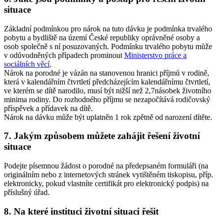
situace
Základní podmínkou pro nárok na tuto dávku je podmínka trvalého
pobytu a bydliště na území České republiky oprávněné osoby a
osob společně s ní posuzovaných. Podmínku trvalého pobytu může
v odůvodněných případech prominout
Ministerstvo práce a
sociálních věcí
.
Nárok na porodné je vázán na stanovenou hranici příjmů v rodině,
která v kalendářním čtvrtletí předcházejícím kalendářnímu čtvrtletí,
ve kterém se dítě narodilo, musí být nižší než 2,7násobek životního
minima rodiny. Do rozhodného příjmu se nezapočítává rodičovský
příspěvek a přídavek na dítě.
Nárok na dávku může být uplatněn 1 rok zpětně od narození dítěte.
7. Jakým způsobem můžete zahájit řešení životní
situace
Podejte písemnou žádost o porodné na předepsaném formuláři (na
originálním nebo z internetových stránek vytištěném tiskopisu, příp.
elektronicky, pokud vlastníte certifikát pro elektronický podpis) na
příslušný úřad.
8. Na které instituci životní situaci řešit