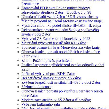
území obce
Zpracování PD k akci Rekonstrukce budovy
zdravotního střediska Zátor – Loučky, č.p. 98
Úhrada nákladů vzniklých u JSDH v souvislosti s
řešením povodní na území Moravskoslezského kraje
Výstavba chodníku podél silnice III⁄4585 – II. etapa
Rekonstrukce prostor základní školy a spolkového
života v obci Zátor
Vybavení ZŠ Zátor v rámci konektivity 2023
Materiální vybavení jeviště sálu KD Zátor
Společné poznávání krás Moravskoslezského kraje
Obnova lesních porostů po vichřicích v lesích obce
Zátor 2020
Zátor - Požární přívěs pro hašení
Posílení separace a předcházení vzniku odpadů v obci
Zátor
Pořízení vybavení pro JSDH Zátor
Bezbariérové úpravy budovy ZŠ Zátor
Zvýšení bezpečnosti na silnici III⁄4585 v obci Zátor
Sázíme budoucnost
Obnova lesních porostů po vichřici Eberhard v lesích
obce Zátor
Modernizace ateliéru v ZŠ Zátor a tělocvičny
Vybavení kulturního sálu
Předcházení vzniku komunálního odpadu v Obci Zátor