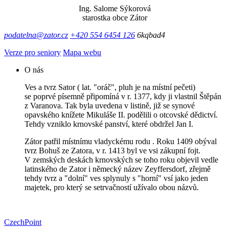
Ing. Salome Sýkorová
starostka obce Zátor
podatelna@zator.cz
+420 554 6454 126
6kqbad4
Verze pro seniory
Mapa webu
O nás
Ves a tvrz Sator ( lat. "oráč", pluh je na místní pečeti)
se poprvé písemně připomíná v r. 1377, kdy ji vlastnil Štěpán
z Varanova. Tak byla uvedena v listině, již se synové
opavského knížete Mikuláše II. podělili o otcovské dědictví.
Tehdy vzniklo krnovské panství, které obdržel Jan I.
Zátor patřil místnímu vladyckému rodu . Roku 1409 obýval
tvrz Bohuš ze Zatora, v r. 1413 byl ve vsi zákupní fojt.
V zemských deskách krnovských se toho roku objevil vedle
latinského de Zator i německý název Zeyffersdorf, zřejmě
tehdy tvrz a "dolní" ves splynuly s "horní" vsí jako jeden
majetek, pro který se setrvačností užívalo obou názvů.
CzechPoint