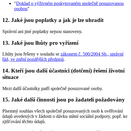
"
Doklad o výživném poskytovaném společně posuzovanou
osobou
"
12. Jaké jsou poplatky a jak je lze uhradit
Správní ani jiné poplatky nejsou stanoveny.
13. Jaké jsou lhůty pro vyřízení
Lhůty jsou řešeny v souladu se
zákonem č. 500/2004 Sb., správní
řád, ve znění pozdějších předpisů
.
14. Kteří jsou další účastníci (dotčení) řešení životní
situace
Mezi další účastníky patří společně posuzované osoby.
15. Jaké další činnosti jsou po žadateli požadovány
Písemný souhlas všech společně posuzovaných osob k ověřování
údajů uvedených v žádosti o dávku státní sociální podpory, popř. ke
zjišťování těchto údajů.