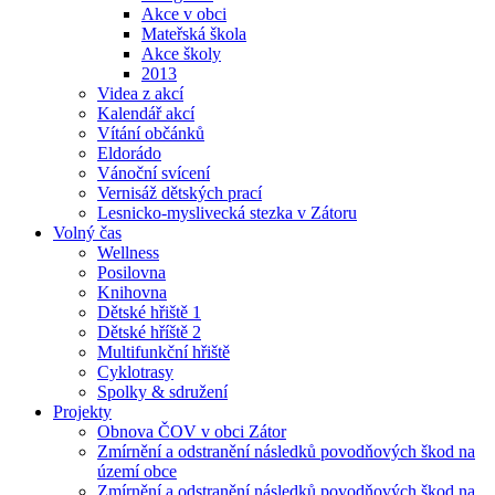
Akce v obci
Mateřská škola
Akce školy
2013
Videa z akcí
Kalendář akcí
Vítání občánků
Eldorádo
Vánoční svícení
Vernisáž dětských prací
Lesnicko-myslivecká stezka v Zátoru
Volný čas
Wellness
Posilovna
Knihovna
Dětské hřiště 1
Dětské hříště 2
Multifunkční hřiště
Cyklotrasy
Spolky & sdružení
Projekty
Obnova ČOV v obci Zátor
Zmírnění a odstranění následků povodňových škod na
území obce
Zmírnění a odstranění následků povodňových škod na