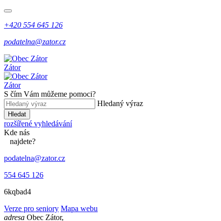
+420 554 645 126
podatelna@zator.cz
Zátor
Zátor
S čím Vám můžeme pomoci?
Hledaný výraz
Hledat
rozšířené vyhledávání
Kde
nás
najdete?
podatelna@zator.cz
554 645 126
6kqbad4
Verze pro seniory
Mapa webu
adresa
Obec Zátor,