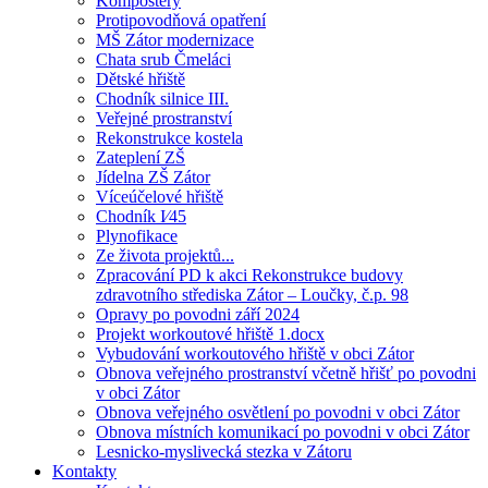
Kompostéry
Protipovodňová opatření
MŠ Zátor modernizace
Chata srub Čmeláci
Dětské hřiště
Chodník silnice III.
Veřejné prostranství
Rekonstrukce kostela
Zateplení ZŠ
Jídelna ZŠ Zátor
Víceúčelové hřiště
Chodník I⁄45
Plynofikace
Ze života projektů...
Zpracování PD k akci Rekonstrukce budovy
zdravotního střediska Zátor – Loučky, č.p. 98
Opravy po povodni září 2024
Projekt workoutové hřiště 1.docx
Vybudování workoutového hřiště v obci Zátor
Obnova veřejného prostranství včetně hřišť po povodni
v obci Zátor
Obnova veřejného osvětlení po povodni v obci Zátor
Obnova místních komunikací po povodni v obci Zátor
Lesnicko-myslivecká stezka v Zátoru
Kontakty