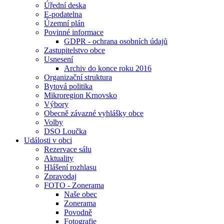
Úřední deska
E-podatelna
Územní plán
Povinné informace
GDPR - ochrana osobních údajů
Zastupitelstvo obce
Usnesení
Archiv do konce roku 2016
Organizační struktura
Bytová politika
Mikroregion Krnovsko
Výbory
Obecně závazné vyhlášky obce
Volby
DSO Loučka
Události v obci
Rezervace sálu
Aktuality
Hlášení rozhlasu
Zpravodaj
FOTO - Zonerama
Naše obec
Zonerama
Povodně
Fotografie