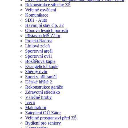
Rekonstrukce střechy ZŠ
Veřejné osvětlení
Komunikace
SDH - Auto
Havarijní stav č.p. 32
Obnova lesních porostů
Přístavba MŠ Zátor
Projekt Radost
Liniová zeleň
Sportovní areál
Sportovní ovál
Božítělová kaple
Evangelická kaple
Sběrný dvůr
Sport v příhraničí
Dětské hřiště 2
Rekonstrukce garáže
Zdravotní středisko
Válečné hroby
Iveco
Malotraktor
Zateplení OÚ Zátor
Veřejné prostranství před ZŠ
Bydlení pro seniory