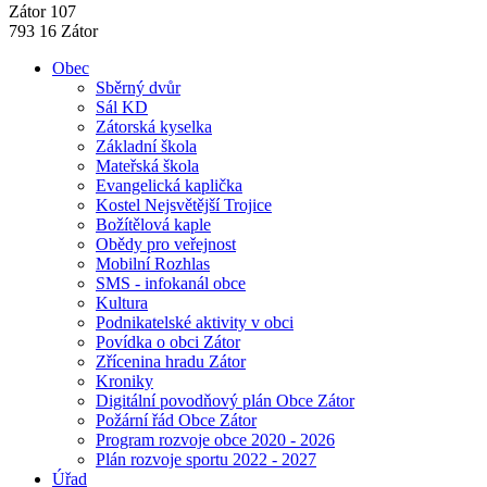
Zátor 107
793 16 Zátor
Obec
Sběrný dvůr
Sál KD
Zátorská kyselka
Základní škola
Mateřská škola
Evangelická kaplička
Kostel Nejsvětější Trojice
Božítělová kaple
Obědy pro veřejnost
Mobilní Rozhlas
SMS - infokanál obce
Kultura
Podnikatelské aktivity v obci
Povídka o obci Zátor
Zřícenina hradu Zátor
Kroniky
Digitální povodňový plán Obce Zátor
Požární řád Obce Zátor
Program rozvoje obce 2020 - 2026
Plán rozvoje sportu 2022 - 2027
Úřad