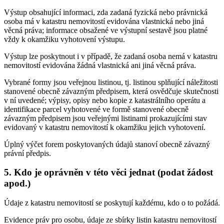
Výstup obsahující informaci, zda zadaná fyzická nebo právnická
osoba má v katastru nemovitostí evidována vlastnická nebo jiná
věcná práva; informace obsažené ve výstupní sestavě jsou platné
vždy k okamžiku vyhotovení výstupu.
Výstup lze poskytnout i v případě, že zadaná osoba nemá v katastru
nemovitostí evidována žádná vlastnická ani jiná věcná práva.
Vybrané formy jsou veřejnou listinou, tj. listinou splňující náležitosti
stanovené obecně závazným předpisem, která osvědčuje skutečnosti
v ní uvedené; výpisy, opisy nebo kopie z katastrálního operátu a
identifikace parcel vyhotovené ve formě stanovené obecně
závazným předpisem jsou veřejnými listinami prokazujícími stav
evidovaný v katastru nemovitostí k okamžiku jejich vyhotovení.
Úplný výčet forem poskytovaných údajů stanoví obecně závazný
právní předpis.
5. Kdo je oprávněn v této věci jednat (podat žádost
apod.)
Údaje z katastru nemovitostí se poskytují každému, kdo o to požádá.
Evidence práv pro osobu, údaje ze sbírky listin katastru nemovitostí