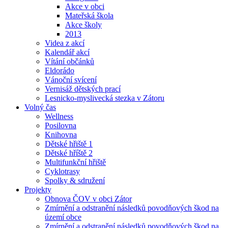
Akce v obci
Mateřská škola
Akce školy
2013
Videa z akcí
Kalendář akcí
Vítání občánků
Eldorádo
Vánoční svícení
Vernisáž dětských prací
Lesnicko-myslivecká stezka v Zátoru
Volný čas
Wellness
Posilovna
Knihovna
Dětské hřiště 1
Dětské hříště 2
Multifunkční hřiště
Cyklotrasy
Spolky & sdružení
Projekty
Obnova ČOV v obci Zátor
Zmírnění a odstranění následků povodňových škod na
území obce
Zmírnění a odstranění následků povodňových škod na