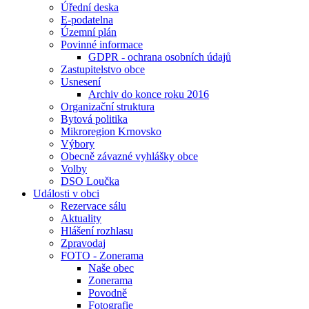
Úřední deska
E-podatelna
Územní plán
Povinné informace
GDPR - ochrana osobních údajů
Zastupitelstvo obce
Usnesení
Archiv do konce roku 2016
Organizační struktura
Bytová politika
Mikroregion Krnovsko
Výbory
Obecně závazné vyhlášky obce
Volby
DSO Loučka
Události v obci
Rezervace sálu
Aktuality
Hlášení rozhlasu
Zpravodaj
FOTO - Zonerama
Naše obec
Zonerama
Povodně
Fotografie