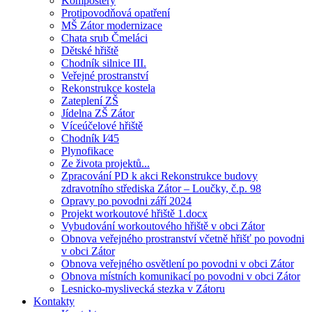
Kompostéry
Protipovodňová opatření
MŠ Zátor modernizace
Chata srub Čmeláci
Dětské hřiště
Chodník silnice III.
Veřejné prostranství
Rekonstrukce kostela
Zateplení ZŠ
Jídelna ZŠ Zátor
Víceúčelové hřiště
Chodník I⁄45
Plynofikace
Ze života projektů...
Zpracování PD k akci Rekonstrukce budovy
zdravotního střediska Zátor – Loučky, č.p. 98
Opravy po povodni září 2024
Projekt workoutové hřiště 1.docx
Vybudování workoutového hřiště v obci Zátor
Obnova veřejného prostranství včetně hřišť po povodni
v obci Zátor
Obnova veřejného osvětlení po povodni v obci Zátor
Obnova místních komunikací po povodni v obci Zátor
Lesnicko-myslivecká stezka v Zátoru
Kontakty