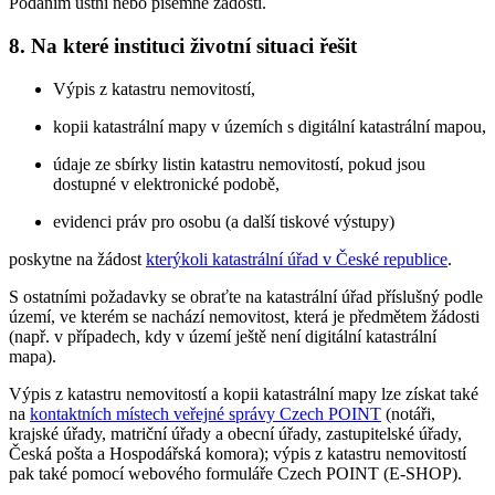
Podáním ústní nebo písemné žádosti.
8. Na které instituci životní situaci řešit
Výpis z katastru nemovitostí,
kopii katastrální mapy v územích s digitální katastrální mapou,
údaje ze sbírky listin katastru nemovitostí, pokud jsou
dostupné v elektronické podobě,
evidenci práv pro osobu (a další tiskové výstupy)
poskytne na žádost
kterýkoli katastrální úřad v České republice
.
S ostatními požadavky se obraťte na katastrální úřad příslušný podle
území, ve kterém se nachází nemovitost, která je předmětem žádosti
(např. v případech, kdy v území ještě není digitální katastrální
mapa).
Výpis z katastru nemovitostí a kopii katastrální mapy lze získat také
na
kontaktních místech veřejné správy Czech POINT
(notáři,
krajské úřady, matriční úřady a obecní úřady, zastupitelské úřady,
Česká pošta a Hospodářská komora); výpis z katastru nemovitostí
pak také pomocí webového formuláře Czech POINT (E-SHOP).