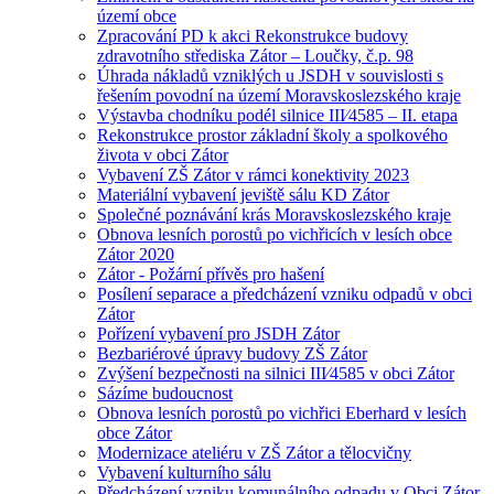
území obce
Zpracování PD k akci Rekonstrukce budovy
zdravotního střediska Zátor – Loučky, č.p. 98
Úhrada nákladů vzniklých u JSDH v souvislosti s
řešením povodní na území Moravskoslezského kraje
Výstavba chodníku podél silnice III⁄4585 – II. etapa
Rekonstrukce prostor základní školy a spolkového
života v obci Zátor
Vybavení ZŠ Zátor v rámci konektivity 2023
Materiální vybavení jeviště sálu KD Zátor
Společné poznávání krás Moravskoslezského kraje
Obnova lesních porostů po vichřicích v lesích obce
Zátor 2020
Zátor - Požární přívěs pro hašení
Posílení separace a předcházení vzniku odpadů v obci
Zátor
Pořízení vybavení pro JSDH Zátor
Bezbariérové úpravy budovy ZŠ Zátor
Zvýšení bezpečnosti na silnici III⁄4585 v obci Zátor
Sázíme budoucnost
Obnova lesních porostů po vichřici Eberhard v lesích
obce Zátor
Modernizace ateliéru v ZŠ Zátor a tělocvičny
Vybavení kulturního sálu
Předcházení vzniku komunálního odpadu v Obci Zátor