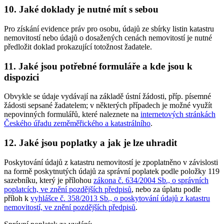
10. Jaké doklady je nutné mít s sebou
Pro získání evidence práv pro osobu, údajů ze sbírky listin katastru
nemovitostí nebo údajů o dosažených cenách nemovitostí je nutné
předložit doklad prokazující totožnost žadatele.
11. Jaké jsou potřebné formuláře a kde jsou k
dispozici
Obvykle se údaje vydávají na základě ústní žádosti, příp. písemné
žádosti sepsané žadatelem; v některých případech je možné využít
nepovinných formulářů, které naleznete na
internetových stránkách
Českého úřadu zeměměřického a katastrálního
.
12. Jaké jsou poplatky a jak je lze uhradit
Poskytování údajů z katastru nemovitostí je zpoplatněno v závislosti
na formě poskytnutých údajů za správní poplatek podle položky 119
sazebníku, který je přílohou
zákona č. 634/2004 Sb., o správních
poplatcích, ve znění pozdějších předpisů
, nebo za úplatu podle
příloh k
vyhlášce č. 358/2013 Sb., o poskytování údajů z katastru
nemovitostí, ve znění pozdějších předpisů
.