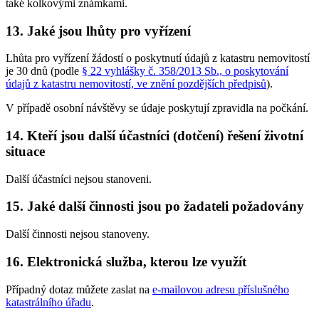
také kolkovými známkami.
13. Jaké jsou lhůty pro vyřízení
Lhůta pro vyřízení žádostí o poskytnutí údajů z katastru nemovitostí
je 30 dnů (podle
§ 22 vyhlášky č. 358/2013 Sb., o poskytování
údajů z katastru nemovitostí, ve znění pozdějších předpisů
).
V případě osobní návštěvy se údaje poskytují zpravidla na počkání.
14. Kteří jsou další účastníci (dotčení) řešení životní
situace
Další účastníci nejsou stanoveni.
15. Jaké další činnosti jsou po žadateli požadovány
Další činnosti nejsou stanoveny.
16. Elektronická služba, kterou lze využít
Případný dotaz můžete zaslat na
e-mailovou adresu příslušného
katastrálního úřadu
.