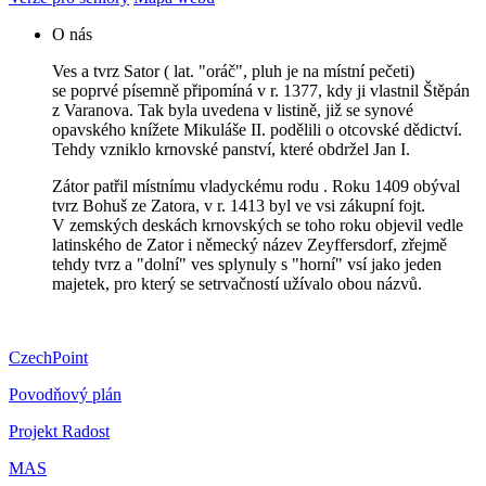
O nás
Ves a tvrz Sator ( lat. "oráč", pluh je na místní pečeti)
se poprvé písemně připomíná v r. 1377, kdy ji vlastnil Štěpán
z Varanova. Tak byla uvedena v listině, již se synové
opavského knížete Mikuláše II. podělili o otcovské dědictví.
Tehdy vzniklo krnovské panství, které obdržel Jan I.
Zátor patřil místnímu vladyckému rodu . Roku 1409 obýval
tvrz Bohuš ze Zatora, v r. 1413 byl ve vsi zákupní fojt.
V zemských deskách krnovských se toho roku objevil vedle
latinského de Zator i německý název Zeyffersdorf, zřejmě
tehdy tvrz a "dolní" ves splynuly s "horní" vsí jako jeden
majetek, pro který se setrvačností užívalo obou názvů.
CzechPoint
Povodňový plán
Projekt Radost
MAS