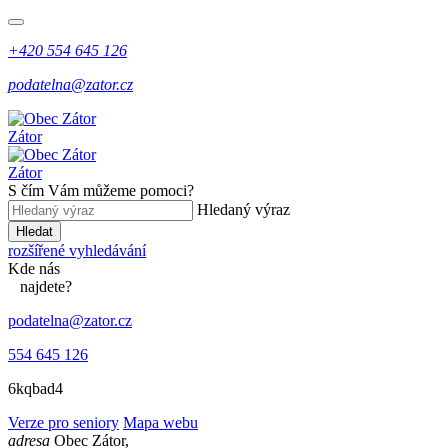
+420 554 645 126
podatelna@zator.cz
Zátor
Zátor
S čím Vám můžeme pomoci?
Hledaný výraz
Hledat
rozšířené vyhledávání
Kde
nás
najdete?
podatelna@zator.cz
554 645 126
6kqbad4
Verze pro seniory
Mapa webu
adresa
Obec Zátor,