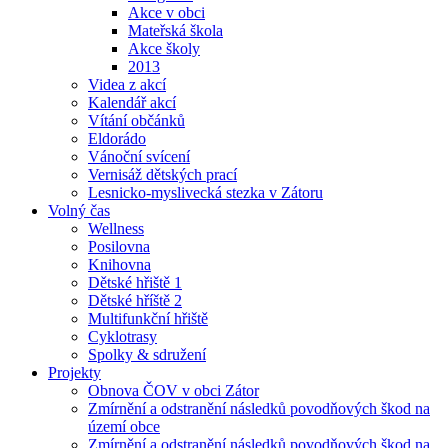
Akce v obci
Mateřská škola
Akce školy
2013
Videa z akcí
Kalendář akcí
Vítání občánků
Eldorádo
Vánoční svícení
Vernisáž dětských prací
Lesnicko-myslivecká stezka v Zátoru
Volný čas
Wellness
Posilovna
Knihovna
Dětské hřiště 1
Dětské hříště 2
Multifunkční hřiště
Cyklotrasy
Spolky & sdružení
Projekty
Obnova ČOV v obci Zátor
Zmírnění a odstranění následků povodňových škod na
území obce
Zmírnění a odstranění následků povodňových škod na