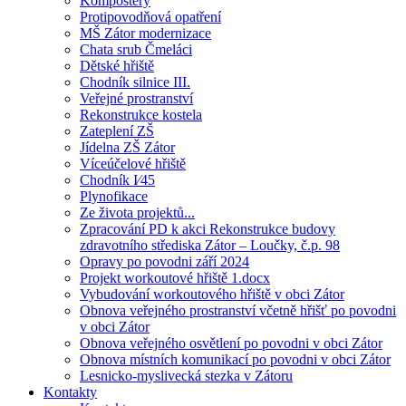
Kompostéry
Protipovodňová opatření
MŠ Zátor modernizace
Chata srub Čmeláci
Dětské hřiště
Chodník silnice III.
Veřejné prostranství
Rekonstrukce kostela
Zateplení ZŠ
Jídelna ZŠ Zátor
Víceúčelové hřiště
Chodník I⁄45
Plynofikace
Ze života projektů...
Zpracování PD k akci Rekonstrukce budovy
zdravotního střediska Zátor – Loučky, č.p. 98
Opravy po povodni září 2024
Projekt workoutové hřiště 1.docx
Vybudování workoutového hřiště v obci Zátor
Obnova veřejného prostranství včetně hřišť po povodni
v obci Zátor
Obnova veřejného osvětlení po povodni v obci Zátor
Obnova místních komunikací po povodni v obci Zátor
Lesnicko-myslivecká stezka v Zátoru
Kontakty