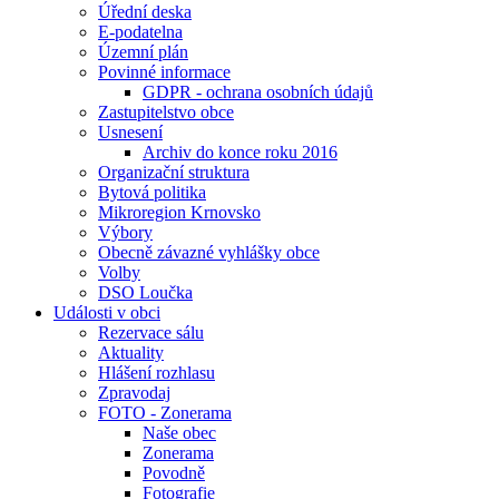
Úřední deska
E-podatelna
Územní plán
Povinné informace
GDPR - ochrana osobních údajů
Zastupitelstvo obce
Usnesení
Archiv do konce roku 2016
Organizační struktura
Bytová politika
Mikroregion Krnovsko
Výbory
Obecně závazné vyhlášky obce
Volby
DSO Loučka
Události v obci
Rezervace sálu
Aktuality
Hlášení rozhlasu
Zpravodaj
FOTO - Zonerama
Naše obec
Zonerama
Povodně
Fotografie