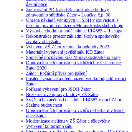
území obce
Zpracování PD k akci Rekonstrukce budovy
zdravotního střediska Zátor – Loučky, č.p. 98
Úhrada nákladů vzniklých u JSDH v souvislosti s
řešením povodní na území Moravskoslezského kraje
Výstavba chodníku podél silnice III⁄4585 – II. etapa
Rekonstrukce prostor základní školy a spolkového
života v obci Zátor
Vybavení ZŠ Zátor v rámci konektivity 2023
Materiální vybavení jeviště sálu KD Zátor
Společné poznávání krás Moravskoslezského kraje
Obnova lesních porostů po vichřicích v lesích obce
Zátor 2020
Zátor - Požární přívěs pro hašení
Posílení separace a předcházení vzniku odpadů v obci
Zátor
Pořízení vybavení pro JSDH Zátor
Bezbariérové úpravy budovy ZŠ Zátor
Zvýšení bezpečnosti na silnici III⁄4585 v obci Zátor
Sázíme budoucnost
Obnova lesních porostů po vichřici Eberhard v lesích
obce Zátor
Modernizace ateliéru v ZŠ Zátor a tělocvičny
Vybavení kulturního sálu
Předcházení vzniku komunálního odpadu v Obci Zátor