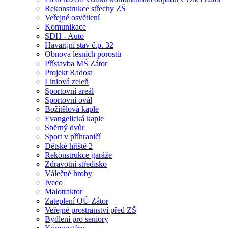
Rekonstrukce střechy ZŠ
Veřejné osvětlení
Komunikace
SDH - Auto
Havarijní stav č.p. 32
Obnova lesních porostů
Přístavba MŠ Zátor
Projekt Radost
Liniová zeleň
Sportovní areál
Sportovní ovál
Božítělová kaple
Evangelická kaple
Sběrný dvůr
Sport v příhraničí
Dětské hřiště 2
Rekonstrukce garáže
Zdravotní středisko
Válečné hroby
Iveco
Malotraktor
Zateplení OÚ Zátor
Veřejné prostranství před ZŠ
Bydlení pro seniory