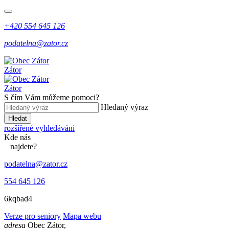
+420 554 645 126
podatelna@zator.cz
Zátor
Zátor
S čím Vám můžeme pomoci?
Hledaný výraz
Hledat
rozšířené vyhledávání
Kde
nás
najdete?
podatelna@zator.cz
554 645 126
6kqbad4
Verze pro seniory
Mapa webu
adresa
Obec Zátor,