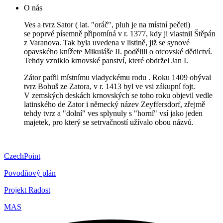
O nás
Ves a tvrz Sator ( lat. "oráč", pluh je na místní pečeti)
se poprvé písemně připomíná v r. 1377, kdy ji vlastnil Štěpán
z Varanova. Tak byla uvedena v listině, již se synové
opavského knížete Mikuláše II. podělili o otcovské dědictví.
Tehdy vzniklo krnovské panství, které obdržel Jan I.
Zátor patřil místnímu vladyckému rodu . Roku 1409 obýval
tvrz Bohuš ze Zatora, v r. 1413 byl ve vsi zákupní fojt.
V zemských deskách krnovských se toho roku objevil vedle
latinského de Zator i německý název Zeyffersdorf, zřejmě
tehdy tvrz a "dolní" ves splynuly s "horní" vsí jako jeden
majetek, pro který se setrvačností užívalo obou názvů.
CzechPoint
Povodňový plán
Projekt Radost
MAS