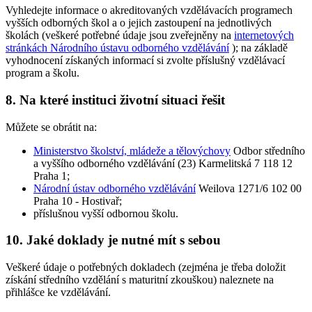
Vyhledejte informace o akreditovaných vzdělávacích programech
vyšších odborných škol a o jejich zastoupení na jednotlivých
školách (veškeré potřebné údaje jsou zveřejněny na
internetových
stránkách Národního ústavu odborného vzdělávání
); na základě
vyhodnocení získaných informací si zvolte příslušný vzdělávací
program a školu.
8. Na které instituci životní situaci řešit
Můžete se obrátit na:
Ministerstvo školství, mládeže a tělovýchovy
Odbor středního
a vyššího odborného vzdělávání (23) Karmelitská 7 118 12
Praha 1;
Národní ústav odborného vzdělávání
Weilova 1271/6 102 00
Praha 10 - Hostivař;
příslušnou vyšší odbornou školu.
10. Jaké doklady je nutné mít s sebou
Veškeré údaje o potřebných dokladech (zejména je třeba doložit
získání středního vzdělání s maturitní zkouškou) naleznete na
přihlášce ke vzdělávání.