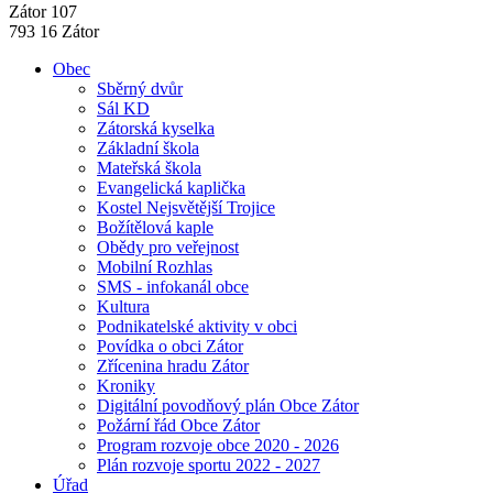
Zátor 107
793 16 Zátor
Obec
Sběrný dvůr
Sál KD
Zátorská kyselka
Základní škola
Mateřská škola
Evangelická kaplička
Kostel Nejsvětější Trojice
Božítělová kaple
Obědy pro veřejnost
Mobilní Rozhlas
SMS - infokanál obce
Kultura
Podnikatelské aktivity v obci
Povídka o obci Zátor
Zřícenina hradu Zátor
Kroniky
Digitální povodňový plán Obce Zátor
Požární řád Obce Zátor
Program rozvoje obce 2020 - 2026
Plán rozvoje sportu 2022 - 2027
Úřad