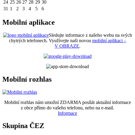
24
25
26
27
28
29
30
31
1
2
3
4
5
6
Mobilní aplikace
Sledujte informace z našeho webu na svých
chytrých telefonech. Využívejte naši novou
mobilní aplikaci –
V OBRAZE
.
Mobilní rozhlas
Mobilní rozhlas nám umožní ZDARMA posílát aktuální informace
z obce přímo do vašeho telefonu, nebo na e-mail.
Informace
Skupina ČEZ