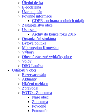
Úřední deska
E-podatelna
Územní plán
Povinné informace
GDPR - ochrana osobních údajů
Zastupitelstvo obce
Usnesení
Archiv do konce roku 2016
Organizační struktura
Bytová politika
Mikroregion Krnovsko
Výbory
Obecně závazné vyhlášky obce
Volby
DSO Loučka
Události v obci
Rezervace sálu
Aktuality
Hlášení rozhlasu
Zpravodaj
FOTO - Zonerama
Naše obec
Zonerama
Povodně
Fotografie