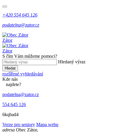
+420 554 645 126
podatelna@zator.cz
Zátor
Zátor
S čím Vám můžeme pomoci?
Hledaný výraz
Hledat
rozšířené vyhledávání
Kde
nás
najdete?
podatelna@zator.cz
554 645 126
6kqbad4
Verze pro seniory
Mapa webu
adresa
Obec Zátor,