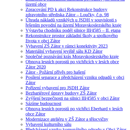
území obce
Zpracování PD k akci Rekonstrukce budovy
zdravotního střediska Zátor – Loučky, č.p. 98
Úhrada nákladů vzniklých u JSDH v souvislosti s
řešením povodní na území Moravskoslezského kraje
Výstavba chodníku podél silnice III⁄4585 – II. etapa
Rekonstrukce prostor základní školy a spolkového
života v obci Zátor
Vybavení ZŠ Zátor v rámci konektivity 2023
Materiální vybavení jeviště sálu KD Zátor
Společné poznávání krás Moravskoslezského kraje
Obnova lesních porostů po vichřicích v lesích obce
Zátor 2020
Zátor - Požární přívěs pro hašení
Posílení separace a předcházení vzniku odpadů v obci
Zátor
Pořízení vybavení pro JSDH Zátor
Bezbariérové úpravy budovy ZŠ Zátor
Zvýšení bezpečnosti na silnici III⁄4585 v obci Zátor
Sázíme budoucnost
Obnova lesních porostů po vichřici Eberhard v lesích
obce Zátor
Modernizace ateliéru v ZŠ Zátor a tělocvičny
Vybavení kulturního sálu
Předcházení vzniku komunálního odpadu v Obci Zátor