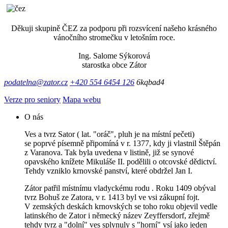
Děkuji skupině ČEZ za podporu při rozsvícení našeho krásného
vánočního stromečku v letošním roce.
Ing. Salome Sýkorová
starostka obce Zátor
podatelna@zator.cz
+420 554 6454 126
6kqbad4
Verze pro seniory
Mapa webu
O nás
Ves a tvrz Sator ( lat. "oráč", pluh je na místní pečeti)
se poprvé písemně připomíná v r. 1377, kdy ji vlastnil Štěpán
z Varanova. Tak byla uvedena v listině, již se synové
opavského knížete Mikuláše II. podělili o otcovské dědictví.
Tehdy vzniklo krnovské panství, které obdržel Jan I.
Zátor patřil místnímu vladyckému rodu . Roku 1409 obýval
tvrz Bohuš ze Zatora, v r. 1413 byl ve vsi zákupní fojt.
V zemských deskách krnovských se toho roku objevil vedle
latinského de Zator i německý název Zeyffersdorf, zřejmě
tehdy tvrz a "dolní" ves splynuly s "horní" vsí jako jeden