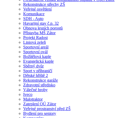
Rekonstrukce střechy ZŠ
Veřejné osvětlení
Komunikace
SDH - Auto
Havarijní stav č.p. 32
Obnova lesních porostů
Přístavba MŠ Zátor
Projekt Radost
Liniová zeleň
Sportovní areál
Sportovní ovál
Božítělová kaple
Evangelická kaple
Sběrný dvůr
Sport v příhraničí
Dětské hřiště 2
Rekonstrukce garáže
Zdravotní středisko
Válečné hroby
Iveco
Malotraktor
Zateplení OÚ Zátor
Veřejné prostranství před ZŠ
Bydlení pro seniory