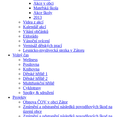
Akce v obci
Mateřská škola
Akce školy
2013
Videa z akcí
Kalendář akcí
Vítání občánků
Eldorádo
Vánoční svícení
Vernisáž dětských prací
Lesnicko-myslivecká stezka v Zátoru
Volný čas
Wellness
Posilovna
Knihovna
Dětské hřiště 1
Dětské hříště 2
Multifunkční hřiště
Cyklotrasy
Spolky & sdružení
Projekty
Obnova ČOV v obci Zátor
Zmírnění a odstranění následků povodňových škod na
území obce
Zmírnění a odstranění následků povodňových škod na