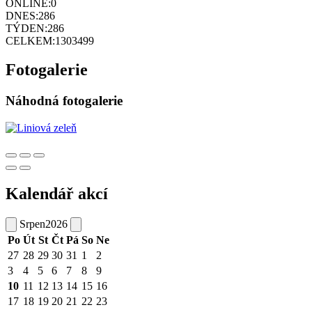
ONLINE:
0
DNES:
286
TÝDEN:
286
CELKEM:
1303499
Fotogalerie
Náhodná fotogalerie
Kalendář akcí
Srpen
2026
Po
Út
St
Čt
Pá
So
Ne
27
28
29
30
31
1
2
3
4
5
6
7
8
9
10
11
12
13
14
15
16
17
18
19
20
21
22
23