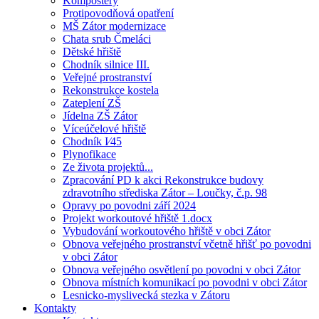
Kompostéry
Protipovodňová opatření
MŠ Zátor modernizace
Chata srub Čmeláci
Dětské hřiště
Chodník silnice III.
Veřejné prostranství
Rekonstrukce kostela
Zateplení ZŠ
Jídelna ZŠ Zátor
Víceúčelové hřiště
Chodník I⁄45
Plynofikace
Ze života projektů...
Zpracování PD k akci Rekonstrukce budovy
zdravotního střediska Zátor – Loučky, č.p. 98
Opravy po povodni září 2024
Projekt workoutové hřiště 1.docx
Vybudování workoutového hřiště v obci Zátor
Obnova veřejného prostranství včetně hřišť po povodni
v obci Zátor
Obnova veřejného osvětlení po povodni v obci Zátor
Obnova místních komunikací po povodni v obci Zátor
Lesnicko-myslivecká stezka v Zátoru
Kontakty