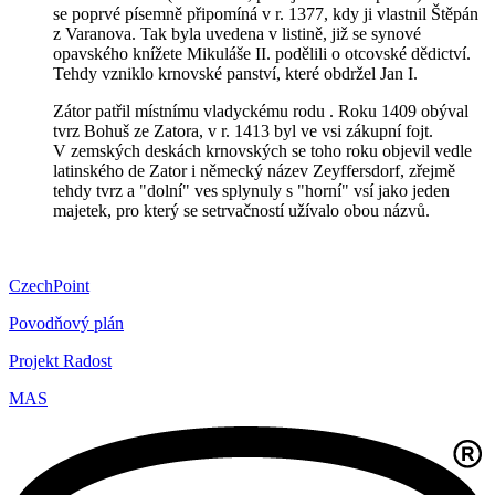
se poprvé písemně připomíná v r. 1377, kdy ji vlastnil Štěpán
z Varanova. Tak byla uvedena v listině, již se synové
opavského knížete Mikuláše II. podělili o otcovské dědictví.
Tehdy vzniklo krnovské panství, které obdržel Jan I.
Zátor patřil místnímu vladyckému rodu . Roku 1409 obýval
tvrz Bohuš ze Zatora, v r. 1413 byl ve vsi zákupní fojt.
V zemských deskách krnovských se toho roku objevil vedle
latinského de Zator i německý název Zeyffersdorf, zřejmě
tehdy tvrz a "dolní" ves splynuly s "horní" vsí jako jeden
majetek, pro který se setrvačností užívalo obou názvů.
CzechPoint
Povodňový plán
Projekt Radost
MAS