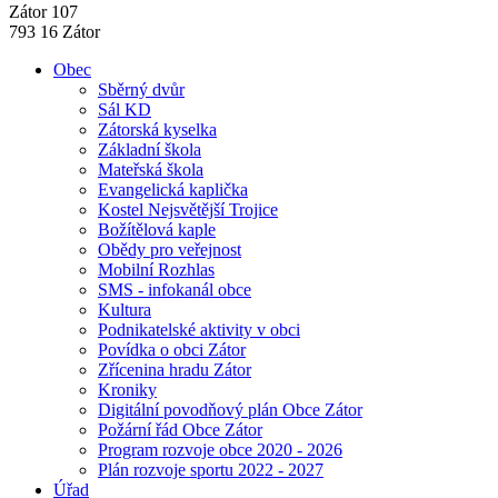
Zátor 107
793 16 Zátor
Obec
Sběrný dvůr
Sál KD
Zátorská kyselka
Základní škola
Mateřská škola
Evangelická kaplička
Kostel Nejsvětější Trojice
Božítělová kaple
Obědy pro veřejnost
Mobilní Rozhlas
SMS - infokanál obce
Kultura
Podnikatelské aktivity v obci
Povídka o obci Zátor
Zřícenina hradu Zátor
Kroniky
Digitální povodňový plán Obce Zátor
Požární řád Obce Zátor
Program rozvoje obce 2020 - 2026
Plán rozvoje sportu 2022 - 2027
Úřad