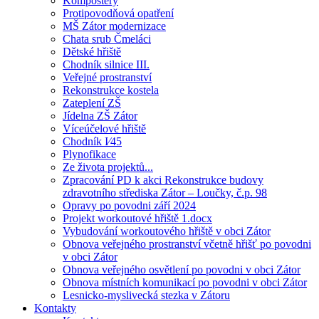
Kompostéry
Protipovodňová opatření
MŠ Zátor modernizace
Chata srub Čmeláci
Dětské hřiště
Chodník silnice III.
Veřejné prostranství
Rekonstrukce kostela
Zateplení ZŠ
Jídelna ZŠ Zátor
Víceúčelové hřiště
Chodník I⁄45
Plynofikace
Ze života projektů...
Zpracování PD k akci Rekonstrukce budovy
zdravotního střediska Zátor – Loučky, č.p. 98
Opravy po povodni září 2024
Projekt workoutové hřiště 1.docx
Vybudování workoutového hřiště v obci Zátor
Obnova veřejného prostranství včetně hřišť po povodni
v obci Zátor
Obnova veřejného osvětlení po povodni v obci Zátor
Obnova místních komunikací po povodni v obci Zátor
Lesnicko-myslivecká stezka v Zátoru
Kontakty