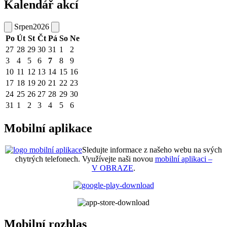
Kalendář akcí
Srpen
2026
Po
Út
St
Čt
Pá
So
Ne
27
28
29
30
31
1
2
3
4
5
6
7
8
9
10
11
12
13
14
15
16
17
18
19
20
21
22
23
24
25
26
27
28
29
30
31
1
2
3
4
5
6
Mobilní aplikace
Sledujte informace z našeho webu na svých
chytrých telefonech. Využívejte naši novou
mobilní aplikaci –
V OBRAZE
.
Mobilní rozhlas