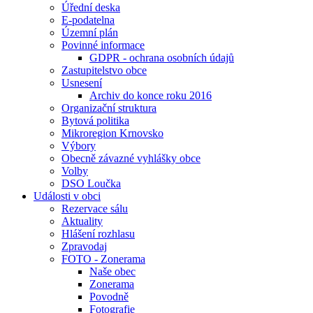
Úřední deska
E-podatelna
Územní plán
Povinné informace
GDPR - ochrana osobních údajů
Zastupitelstvo obce
Usnesení
Archiv do konce roku 2016
Organizační struktura
Bytová politika
Mikroregion Krnovsko
Výbory
Obecně závazné vyhlášky obce
Volby
DSO Loučka
Události v obci
Rezervace sálu
Aktuality
Hlášení rozhlasu
Zpravodaj
FOTO - Zonerama
Naše obec
Zonerama
Povodně
Fotografie