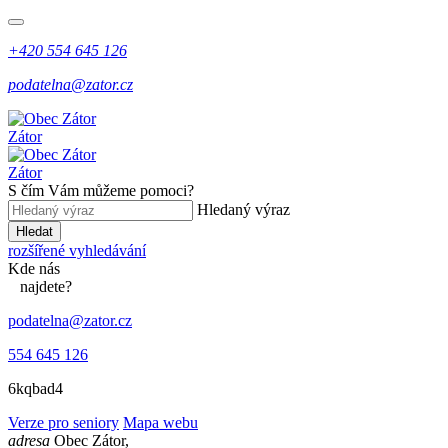
+420 554 645 126
podatelna@zator.cz
Zátor
Zátor
S čím Vám můžeme pomoci?
Hledaný výraz
Hledat
rozšířené vyhledávání
Kde
nás
najdete?
podatelna@zator.cz
554 645 126
6kqbad4
Verze pro seniory
Mapa webu
adresa
Obec Zátor,