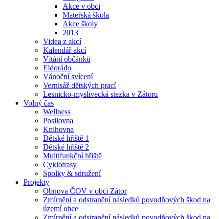
Akce v obci
Mateřská škola
Akce školy
2013
Videa z akcí
Kalendář akcí
Vítání občánků
Eldorádo
Vánoční svícení
Vernisáž dětských prací
Lesnicko-myslivecká stezka v Zátoru
Volný čas
Wellness
Posilovna
Knihovna
Dětské hřiště 1
Dětské hříště 2
Multifunkční hřiště
Cyklotrasy
Spolky & sdružení
Projekty
Obnova ČOV v obci Zátor
Zmírnění a odstranění následků povodňových škod na
území obce
Zmírnění a odstranění následků povodňových škod na