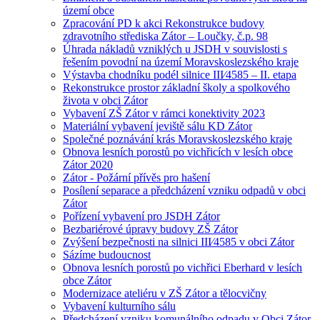
území obce
Zpracování PD k akci Rekonstrukce budovy
zdravotního střediska Zátor – Loučky, č.p. 98
Úhrada nákladů vzniklých u JSDH v souvislosti s
řešením povodní na území Moravskoslezského kraje
Výstavba chodníku podél silnice III⁄4585 – II. etapa
Rekonstrukce prostor základní školy a spolkového
života v obci Zátor
Vybavení ZŠ Zátor v rámci konektivity 2023
Materiální vybavení jeviště sálu KD Zátor
Společné poznávání krás Moravskoslezského kraje
Obnova lesních porostů po vichřicích v lesích obce
Zátor 2020
Zátor - Požární přívěs pro hašení
Posílení separace a předcházení vzniku odpadů v obci
Zátor
Pořízení vybavení pro JSDH Zátor
Bezbariérové úpravy budovy ZŠ Zátor
Zvýšení bezpečnosti na silnici III⁄4585 v obci Zátor
Sázíme budoucnost
Obnova lesních porostů po vichřici Eberhard v lesích
obce Zátor
Modernizace ateliéru v ZŠ Zátor a tělocvičny
Vybavení kulturního sálu
Předcházení vzniku komunálního odpadu v Obci Zátor