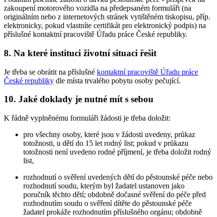
zakoupení motorového vozidla na předepsaném formuláři (na
originálním nebo z internetových stránek vytištěném tiskopisu, příp.
elektronicky, pokud vlastníte certifikát pro elektronický podpis) na
příslušné kontaktní pracoviště Úřadu práce České republiky.
8. Na které instituci životní situaci řešit
Je třeba se obrátit na příslušné
kontaktní pracoviště Úřadu práce
České republiky
dle místa trvalého pobytu osoby pečující.
10. Jaké doklady je nutné mít s sebou
K řádně vyplněnému formuláři žádosti je třeba doložit:
pro všechny osoby, které jsou v žádosti uvedeny, průkaz
totožnosti, u dětí do 15 let rodný list; pokud v průkazu
totožnosti není uvedeno rodné příjmení, je třeba doložit rodný
list,
rozhodnutí o svěření uvedených dětí do pěstounské péče nebo
rozhodnutí soudu, kterým byl žadatel ustanoven jako
poručník těchto dětí; obdobně dočasné svěření do péče před
rozhodnutím soudu o svěření dítěte do pěstounské péče
žadatel prokáže rozhodnutím příslušného orgánu; obdobně