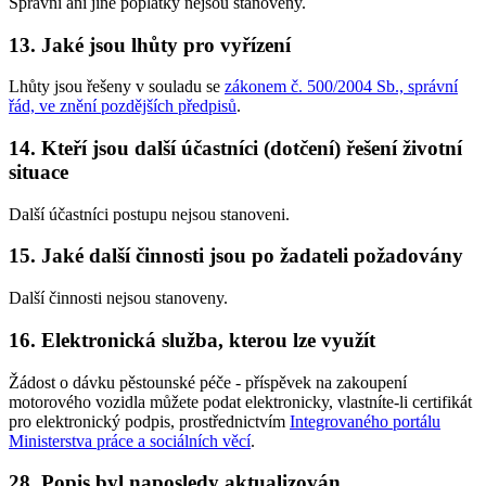
Správní ani jiné poplatky nejsou stanoveny.
13. Jaké jsou lhůty pro vyřízení
Lhůty jsou řešeny v souladu se
zákonem č. 500/2004 Sb., správní
řád, ve znění pozdějších předpisů
.
14. Kteří jsou další účastníci (dotčení) řešení životní
situace
Další účastníci postupu nejsou stanoveni.
15. Jaké další činnosti jsou po žadateli požadovány
Další činnosti nejsou stanoveny.
16. Elektronická služba, kterou lze využít
Žádost o dávku pěstounské péče - příspěvek na zakoupení
motorového vozidla můžete podat elektronicky, vlastníte-li certifikát
pro elektronický podpis, prostřednictvím
Integrovaného portálu
Ministerstva práce a sociálních věcí
.
28. Popis byl naposledy aktualizován