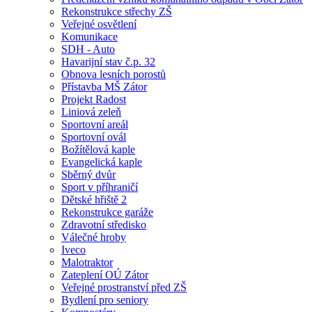
Rekonstrukce střechy ZŠ
Veřejné osvětlení
Komunikace
SDH - Auto
Havarijní stav č.p. 32
Obnova lesních porostů
Přístavba MŠ Zátor
Projekt Radost
Liniová zeleň
Sportovní areál
Sportovní ovál
Božítělová kaple
Evangelická kaple
Sběrný dvůr
Sport v příhraničí
Dětské hřiště 2
Rekonstrukce garáže
Zdravotní středisko
Válečné hroby
Iveco
Malotraktor
Zateplení OÚ Zátor
Veřejné prostranství před ZŠ
Bydlení pro seniory