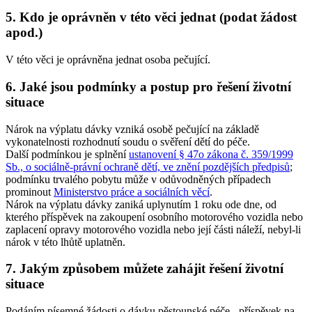
5. Kdo je oprávněn v této věci jednat (podat žádost
apod.)
V této věci je oprávněna jednat osoba pečující.
6. Jaké jsou podmínky a postup pro řešení životní
situace
Nárok na výplatu dávky vzniká osobě pečující na základě
vykonatelnosti rozhodnutí soudu o svěření dětí do péče.
Další podmínkou je splnění
ustanovení § 47o zákona č. 359/1999
Sb., o sociálně-právní ochraně dětí, ve znění pozdějších předpisů
;
podmínku trvalého pobytu může v odůvodněných případech
prominout
Ministerstvo práce a sociálních věcí
.
Nárok na výplatu dávky zaniká uplynutím 1 roku ode dne, od
kterého příspěvek na zakoupení osobního motorového vozidla nebo
zaplacení opravy motorového vozidla nebo její části náleží, nebyl-li
nárok v této lhůtě uplatněn.
7. Jakým způsobem můžete zahájit řešení životní
situace
Podáním písemné žádosti o dávku pěstounské péče - příspěvek na