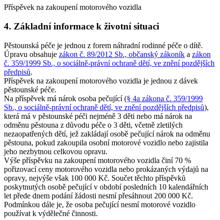
Příspěvek na zakoupení motorového vozidla
4. Základní informace k životní situaci
Pěstounská péče je jednou z forem náhradní rodinné péče o dítě.
Úpravu obsahuje
zákon č. 89/2012 Sb., občanský zákoník
a
zákon
č. 359/1999 Sb., o sociálně-právní ochraně dětí, ve znění pozdějších
předpisů
.
Příspěvek na zakoupení motorového vozidla je jednou z dávek
pěstounské péče.
Na příspěvek má nárok osoba pečující (
§ 4a zákona č. 359/1999
Sb., o sociálně-právní ochraně dětí, ve znění pozdějších předpisů
),
která má v pěstounské péči nejméně 3 děti nebo má nárok na
odměnu pěstouna z důvodu péče o 3 děti, včetně zletilých
nezaopatřených dětí, jež zakládají osobě pečující nárok na odměnu
pěstouna, pokud zakoupila osobní motorové vozidlo nebo zajistila
jeho nezbytnou celkovou opravu.
Výše příspěvku na zakoupení motorového vozidla činí 70 %
pořizovací ceny motorového vozidla nebo prokázaných výdajů na
opravy, nejvýše však 100 000 Kč. Součet těchto příspěvků
poskytnutých osobě pečující v období posledních 10 kalendářních
let přede dnem podání žádosti nesmí přesáhnout 200 000 Kč.
Podmínkou dále je, že osoba pečující nesmí motorové vozidlo
používat k výdělečné činnosti.