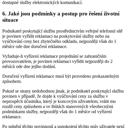
dostupné služby elektronických komunikací.
6. Jaké jsou podmínky a postup pro řešení životní
situace
Podnikatel poskytující službu prostřednictvím veřejné telefonní sítě
je povinen vyřídit reklamaci na poskytování služby nebo na
vyúčtování ceny bez zbytečného odkladu, nejpozději však do 1
měsíce ode dne doručení reklamace.
Vyžaduje-li vyřízení reklamace projednání se zahraničním
provozovatelem, je povinen reklamaci vyřídit nejpozději do 2
měsíců ode dne jejího dodání.
Doručení vyřízení reklamace musí být provedeno prokazatelným
způsobem.
Pokud se strany nedohodnou jinak, je podnikatel poskytující službu
povinen v případě, že dojde k vyúčtování ceny za službu v
neprospěch účastníka, který je koncovým uživatelem, vrátit mu
rozdíl ceny způsobem a ve lhůtách stanovených všeobecnými
podmínkami služby, nejpozději však do 1 měsíce od vyřízení
reklamace.
Po splnění těchto povinností a uspokojení těchto práv uživatele není