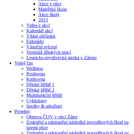
Akce v obci
Mateřská škola
Akce školy
2013
Videa z akcí
Kalendář akcí
Vítání občánků
Eldorádo
Vánoční svícení
Vernisáž dětských prací
Lesnicko-myslivecká stezka v Zátoru
Volný čas
Wellness
Posilovna
Knihovna
Dětské hřiště 1
Dětské hříště 2
Multifunkční hřiště
Cyklotrasy
Spolky & sdružení
Projekty
Obnova ČOV v obci Zátor
Zmírnění a odstranění následků povodňových škod na
území obce
Zmírnění a odstranění následků povodňových škod na