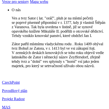
Verze pro seniory
Mapa webu
O nás
Ves a tvrz Sator ( lat. "oráč", pluh je na místní pečeti)
se poprvé písemně připomíná v r. 1377, kdy ji vlastnil Štěpán
z Varanova. Tak byla uvedena v listině, již se synové
opavského knížete Mikuláše II. podělili o otcovské dědictví.
Tehdy vzniklo krnovské panství, které obdržel Jan I.
Zátor patřil místnímu vladyckému rodu . Roku 1409 obýval
tvrz Bohuš ze Zatora, v r. 1413 byl ve vsi zákupní fojt.
V zemských deskách krnovských se toho roku objevil vedle
latinského de Zator i německý název Zeyffersdorf, zřejmě
tehdy tvrz a "dolní" ves splynuly s "horní" vsí jako jeden
majetek, pro který se setrvačností užívalo obou názvů.
CzechPoint
Povodňový plán
Projekt Radost
MAS