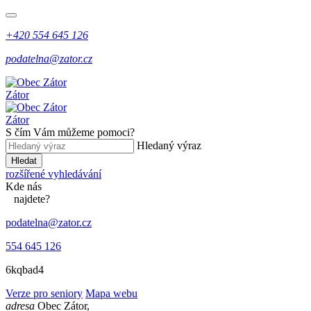
+420 554 645 126
podatelna@zator.cz
Zátor
Zátor
S čím Vám můžeme pomoci?
Hledaný výraz
Hledat
rozšířené vyhledávání
Kde
nás
najdete?
podatelna@zator.cz
554 645 126
6kqbad4
Verze pro seniory
Mapa webu
adresa
Obec Zátor,