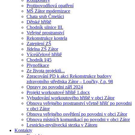
Kompostéry
Protipovodňová opatření
MŠ Zátor modernizace
Chata srub Čmeláci
Dětské hřiště
Chodník silnice III.
Veřejné prostranství
Rekonstrukce kostela
Zateplení ZŠ
Jídelna ZŠ Zátor
Víceúčelové hřiště
Chodník I⁄45
Plynofikace
Ze života projektů...
Zpracování PD k akci Rekonstrukce budovy
zdravotního střediska Zátor – Loučky, č.p. 98
Opravy po povodni září 2024
Projekt workoutové hřiště 1.docx
Vybudování workoutového hřiště v obci Zátor
Obnova veřejného prostranství včetně hřišť po povodni
v obci Zátor
Obnova veřejného osvětlení po povodni v obci Zátor
Obnova místních komunikací po povodni v obci Zátor
Lesnicko-myslivecká stezka v Zátoru
Kontakty