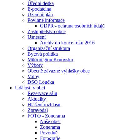
Úřední deska
E-podatelna
Územní plán
Povinné informace
GDPR - ochrana osobních údajů
Zastupitelstvo obce
Usnesení
Archiv do konce roku 2016
Organizační struktura
Bytová politika
Mikroregion Krnovsko
Výbory
Obecně závazné vyhlášky obce
Volby
DSO Loučka
Události v obci
Rezervace sálu
Aktuality
Hlášení rozhlasu
Zpravodaj
FOTO - Zonerama
Naše obec
Zonerama
Povodně
Fotografie