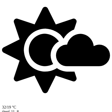
32/19 °C
úterý
11. 8.