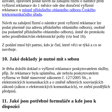
uživatel, oprávněn podat návrh na zahájení řízení o námitce proti
vyřízení reklamace do 1 měsíce ode dne doručení vyřízení
reklamace u
místně příslušného oblastního odboru Českého
telekomunikačního úřadu
.
Návrh na zahájení řízení o námitce proti vyřízení reklamace lze
podat písemně (na adresu příslušného oblastního odboru), osobně
(na podatelně příslušného oblastního odboru), ústně do protokolu
nebo prostřednictvím elektronické pošty (viz bod 16).
Z podání musí být patrno, kdo je činí, které věci se týká a co se
navrhuje.
10. Jaké doklady je nutné mít s sebou
Je třeba doložit doklad o vyřízení reklamace poskytovatelem služby,
příp. že reklamace byla uplatněna, ale nebyla poskytovatelem
vyřízena ve lhůtě stanovené zákonem č. 127/2005 Sb., o
elektronických komunikacích a o změně některých souvisejících
zákonů (zákon o elektronických komunikacích), ve znění pozdějších
předpisů.
11. Jaké jsou potřebné formuláře a kde jsou k
dispozici