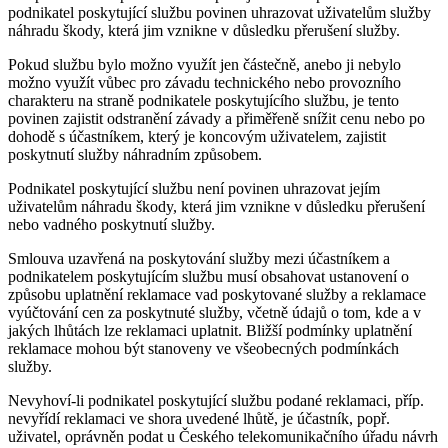
podnikatel poskytující službu povinen uhrazovat uživatelům služby
náhradu škody, která jim vznikne v důsledku přerušení služby.
Pokud službu bylo možno využít jen částečně, anebo ji nebylo
možno využít vůbec pro závadu technického nebo provozního
charakteru na straně podnikatele poskytujícího službu, je tento
povinen zajistit odstranění závady a přiměřeně snížit cenu nebo po
dohodě s účastníkem, který je koncovým uživatelem, zajistit
poskytnutí služby náhradním způsobem.
Podnikatel poskytující službu není povinen uhrazovat jejím
uživatelům náhradu škody, která jim vznikne v důsledku přerušení
nebo vadného poskytnutí služby.
Smlouva uzavřená na poskytování služby mezi účastníkem a
podnikatelem poskytujícím službu musí obsahovat ustanovení o
způsobu uplatnění reklamace vad poskytované služby a reklamace
vyúčtování cen za poskytnuté služby, včetně údajů o tom, kde a v
jakých lhůtách lze reklamaci uplatnit. Bližší podmínky uplatnění
reklamace mohou být stanoveny ve všeobecných podmínkách
služby.
Nevyhoví-li podnikatel poskytující službu podané reklamaci, příp.
nevyřídí reklamaci ve shora uvedené lhůtě, je účastník, popř.
uživatel, oprávněn podat u Českého telekomunikačního úřadu návrh