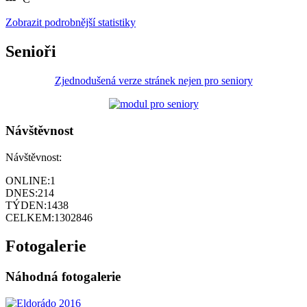
Zobrazit podrobnější statistiky
Senioři
Zjednodušená verze stránek nejen pro seniory
Návštěvnost
Návštěvnost:
ONLINE:
1
DNES:
214
TÝDEN:
1438
CELKEM:
1302846
Fotogalerie
Náhodná fotogalerie