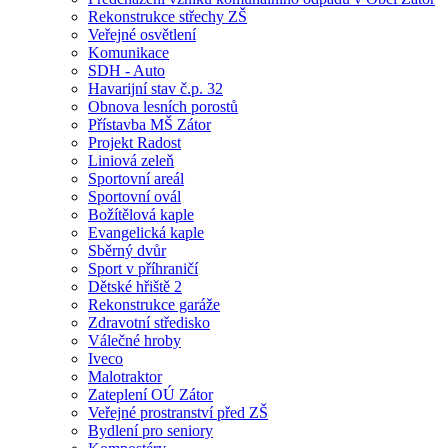
Rekonstrukce střechy ZŠ
Veřejné osvětlení
Komunikace
SDH - Auto
Havarijní stav č.p. 32
Obnova lesních porostů
Přístavba MŠ Zátor
Projekt Radost
Liniová zeleň
Sportovní areál
Sportovní ovál
Božítělová kaple
Evangelická kaple
Sběrný dvůr
Sport v příhraničí
Dětské hřiště 2
Rekonstrukce garáže
Zdravotní středisko
Válečné hroby
Iveco
Malotraktor
Zateplení OÚ Zátor
Veřejné prostranství před ZŠ
Bydlení pro seniory