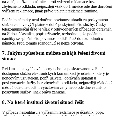
na zahájení řízení o námitce proti vyřízení reklamace bez
zbytečného odkladu, nejpozději však do 1 měsíce ode dne doručení
vyřízení reklamace, jinak právo uplatnit reklamaci zanikne.
Podáním námitky není dotčena povinnost uhradit za poskytnutou
službu cenu ve výši platné v době poskytnutí této služby, Český
telekomunikační úřad je však v odůvodněných případech oprávněn
na žádost účastníka, popř. uživatele, rozhodnout, že podáním
námitky se splnění této povinnosti odkládá až do rozhodnutí o
námitce. Proti tomuto rozhodnutí se nelze odvolat.
7. Jakým způsobem můžete zahájit řešení životní
situace
Reklamaci na vyúčtování ceny nebo na poskytovanou veřejně
dostupnou službu elektronických komunikací je účastník, který je
koncovým uživatelem, popř. uživatel, oprávněn uplatnit u
poskytovatele služby bez zbytečného odkladu, nejpozději však do 2
měsíců ode dne dodání vyúčtování ceny nebo ode dne vadného
poskytnutí služby, jinak právo zanikne.
8. Na které instituci životní situaci řešit
V případě nesouhlasu s vyřízením reklamace je účastník, popř.