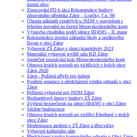
území obce
Zpracování PD k akci Rekonstrukce budovy
zdravotního střediska Zátor – Loučky, č.p. 98
Úhrada nákladů vzniklých u JSDH v souvislosti s
řešením povodní na území Moravskoslezského kraje
Výstavba chodníku podél silnice III⁄4585 – II. etapa
Rekonstrukce prostor základní školy a spolkového
života v obci Zátor
Vybavení ZŠ Zátor v rámci konektivity 2023
Materiální vybavení jeviště sálu KD Zátor
Společné poznávání krás Moravskoslezského kraje
Obnova lesních porostů po vichřicích v lesích obce
Zátor 2020
Zátor - Požární přívěs pro hašení
Posílení separace a předcházení vzniku odpadů v obci
Zátor
Pořízení vybavení pro JSDH Zátor
Bezbariérové úpravy budovy ZŠ Zátor
Zvýšení bezpečnosti na silnici III⁄4585 v obci Zátor
Sázíme budoucnost
Obnova lesních porostů po vichřici Eberhard v lesích
obce Zátor
Modernizace ateliéru v ZŠ Zátor a tělocvičny
Vybavení kulturního sálu
Předcházení vzniku komunálního odpadu v Obci Zátor