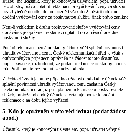
službu, má účastník, který je koncovým uživatelem, popř. uživatel
této služby, právo uplatnit reklamaci na vyúčtování ceny za službu
bez zbytečného odkladu, nejpozději však do 2 měsíců ode dne
dodání vyúčtování ceny za poskytnutou službu, jinak právo zanikne.
Není-li vzhledem k druhu poskytované služby vyúčtování ceny
dodáváno, je oprávněn reklamaci uplatnit do 2 měsíců ode dne
poskytnutí služby.
Podání reklamace nemá odkladný účinek vůči splnění povinnosti
uhradit vyúčtovanou cenu, Český telekomunikační úřad je však v
odůvodněných případech oprávněn na žádost tohoto účastníka,
popř. uživatele, rozhodnout, že podání reklamace odkladný účinek
má. Proti tomuto rozhodnutí se nelze odvolat.
Z těchto důvodů je nutné případnou žádost o odkladný účinek vůči
splnění povinnosti uhradit vyúčtovanou cenu zaslat na Český
telekomunikační úřad již při uplatnění reklamace u poskytovatele
služeb, protože odkladný účinek se vztahuje pouze k podání
reklamace a na dobu jejího vyřízení.
5. Kdo je oprávněn v této věci jednat (podat žádost
apod.)
Účastník, který je koncovým uživatelem, popř. uživatel veřejně