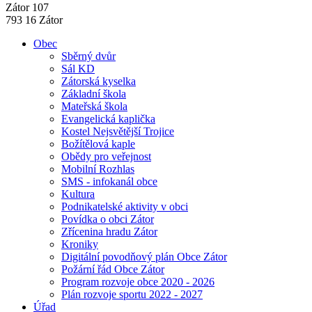
Zátor 107
793 16 Zátor
Obec
Sběrný dvůr
Sál KD
Zátorská kyselka
Základní škola
Mateřská škola
Evangelická kaplička
Kostel Nejsvětější Trojice
Božítělová kaple
Obědy pro veřejnost
Mobilní Rozhlas
SMS - infokanál obce
Kultura
Podnikatelské aktivity v obci
Povídka o obci Zátor
Zřícenina hradu Zátor
Kroniky
Digitální povodňový plán Obce Zátor
Požární řád Obce Zátor
Program rozvoje obce 2020 - 2026
Plán rozvoje sportu 2022 - 2027
Úřad