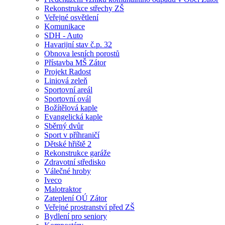
Rekonstrukce střechy ZŠ
Veřejné osvětlení
Komunikace
SDH - Auto
Havarijní stav č.p. 32
Obnova lesních porostů
Přístavba MŠ Zátor
Projekt Radost
Liniová zeleň
Sportovní areál
Sportovní ovál
Božítělová kaple
Evangelická kaple
Sběrný dvůr
Sport v příhraničí
Dětské hřiště 2
Rekonstrukce garáže
Zdravotní středisko
Válečné hroby
Iveco
Malotraktor
Zateplení OÚ Zátor
Veřejné prostranství před ZŠ
Bydlení pro seniory