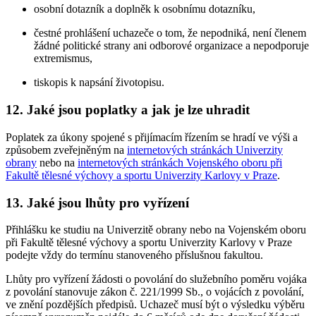
osobní dotazník a doplněk k osobnímu dotazníku,
čestné prohlášení uchazeče o tom, že nepodniká, není členem
žádné politické strany ani odborové organizace a nepodporuje
extremismus,
tiskopis k napsání životopisu.
12. Jaké jsou poplatky a jak je lze uhradit
Poplatek za úkony spojené s přijímacím řízením se hradí ve výši a
způsobem zveřejněným na
internetových stránkách Univerzity
obrany
nebo na
internetových stránkách Vojenského oboru při
Fakultě tělesné výchovy a sportu Univerzity Karlovy v Praze
.
13. Jaké jsou lhůty pro vyřízení
Přihlášku ke studiu na Univerzitě obrany nebo na Vojenském oboru
při Fakultě tělesné výchovy a sportu Univerzity Karlovy v Praze
podejte vždy do termínu stanoveného příslušnou fakultou.
Lhůty pro vyřízení žádosti o povolání do služebního poměru vojáka
z povolání stanovuje zákon č. 221/1999 Sb., o vojácích z povolání,
ve znění pozdějších předpisů. Uchazeč musí být o výsledku výběru