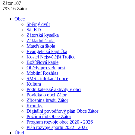
Zátor 107
793 16 Zátor
Obec
Sběrný dvůr
Sál KD
Zátorská kyselka
Základní škola
Mateřská škola
Evangelická kaplička
Kostel Nejsvětější Trojice
Božítělová kaple
Obědy pro veřejnost
Mobilní Rozhlas
SMS - infokanál obce
Kultura
Podnikatelské aktivity v obci
Povídka o obci Zátor
Zřícenina hradu Zátor
Kroniky
Digitální povodňový plán Obce Zátor
Požární řád Obce Zátor
Program rozvoje obce 2020 - 2026
Plán rozvoje sportu 2022 - 2027
Úřad