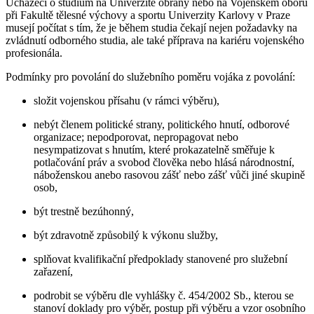
Uchazeči o studium na Univerzitě obrany nebo na Vojenském oboru
při Fakultě tělesné výchovy a sportu Univerzity Karlovy v Praze
musejí počítat s tím, že je během studia čekají nejen požadavky na
zvládnutí odborného studia, ale také příprava na kariéru vojenského
profesionála.
Podmínky pro povolání do služebního poměru vojáka z povolání:
složit vojenskou přísahu (v rámci výběru),
nebýt členem politické strany, politického hnutí, odborové
organizace; nepodporovat, nepropagovat nebo
nesympatizovat s hnutím, které prokazatelně směřuje k
potlačování práv a svobod člověka nebo hlásá národnostní,
náboženskou anebo rasovou zášť nebo zášť vůči jiné skupině
osob,
být trestně bezúhonný,
být zdravotně způsobilý k výkonu služby,
splňovat kvalifikační předpoklady stanovené pro služební
zařazení,
podrobit se výběru dle vyhlášky č. 454/2002 Sb., kterou se
stanoví doklady pro výběr, postup při výběru a vzor osobního