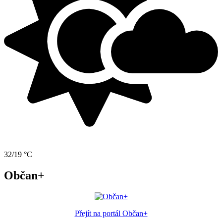
32/19 °C
Občan+
Přejít na portál Občan+