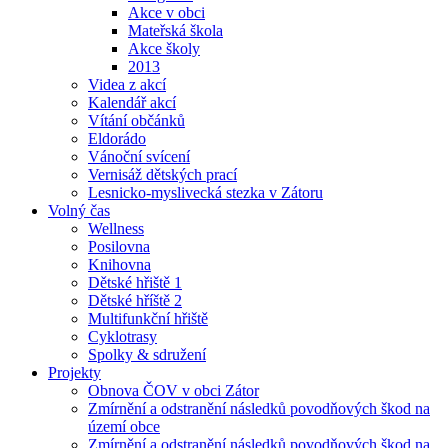
Akce v obci
Mateřská škola
Akce školy
2013
Videa z akcí
Kalendář akcí
Vítání občánků
Eldorádo
Vánoční svícení
Vernisáž dětských prací
Lesnicko-myslivecká stezka v Zátoru
Volný čas
Wellness
Posilovna
Knihovna
Dětské hřiště 1
Dětské hříště 2
Multifunkční hřiště
Cyklotrasy
Spolky & sdružení
Projekty
Obnova ČOV v obci Zátor
Zmírnění a odstranění následků povodňových škod na
území obce
Zmírnění a odstranění následků povodňových škod na