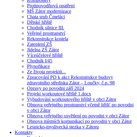
Kompostéry
Protipovodňová opatření
MŠ Zátor modernizace
Chata srub Čmeláci
Dětské hřiště
Chodník silnice III.
Veřejné prostranství
Rekonstrukce kostela
Zateplení ZŠ
Jídelna ZŠ Zátor
Víceúčelové hřiště
Chodník I⁄45
Plynofikace
Ze života projektů...
Zpracování PD k akci Rekonstrukce budovy
zdravotního střediska Zátor – Loučky, č.p. 98
Opravy po povodni září 2024
Projekt workoutové hřiště 1.docx
Vybudování workoutového hřiště v obci Zátor
Obnova veřejného prostranství včetně hřišť po povodni
v obci Zátor
Obnova veřejného osvětlení po povodni v obci Zátor
Obnova místních komunikací po povodni v obci Zátor
Lesnicko-myslivecká stezka v Zátoru
Kontakty