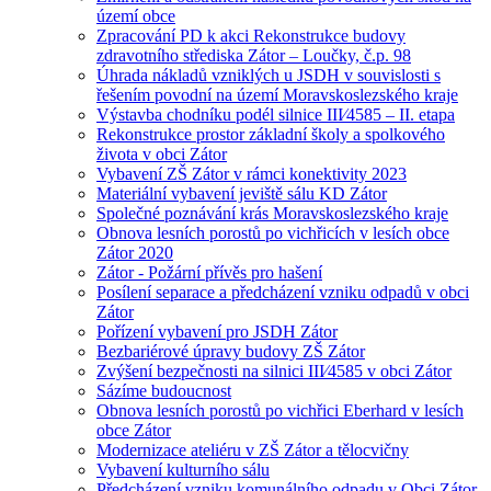
území obce
Zpracování PD k akci Rekonstrukce budovy
zdravotního střediska Zátor – Loučky, č.p. 98
Úhrada nákladů vzniklých u JSDH v souvislosti s
řešením povodní na území Moravskoslezského kraje
Výstavba chodníku podél silnice III⁄4585 – II. etapa
Rekonstrukce prostor základní školy a spolkového
života v obci Zátor
Vybavení ZŠ Zátor v rámci konektivity 2023
Materiální vybavení jeviště sálu KD Zátor
Společné poznávání krás Moravskoslezského kraje
Obnova lesních porostů po vichřicích v lesích obce
Zátor 2020
Zátor - Požární přívěs pro hašení
Posílení separace a předcházení vzniku odpadů v obci
Zátor
Pořízení vybavení pro JSDH Zátor
Bezbariérové úpravy budovy ZŠ Zátor
Zvýšení bezpečnosti na silnici III⁄4585 v obci Zátor
Sázíme budoucnost
Obnova lesních porostů po vichřici Eberhard v lesích
obce Zátor
Modernizace ateliéru v ZŠ Zátor a tělocvičny
Vybavení kulturního sálu
Předcházení vzniku komunálního odpadu v Obci Zátor