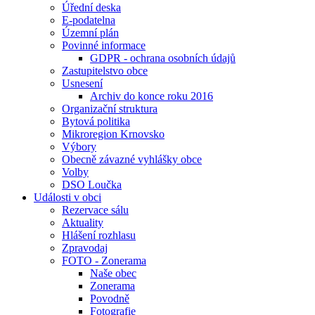
Úřední deska
E-podatelna
Územní plán
Povinné informace
GDPR - ochrana osobních údajů
Zastupitelstvo obce
Usnesení
Archiv do konce roku 2016
Organizační struktura
Bytová politika
Mikroregion Krnovsko
Výbory
Obecně závazné vyhlášky obce
Volby
DSO Loučka
Události v obci
Rezervace sálu
Aktuality
Hlášení rozhlasu
Zpravodaj
FOTO - Zonerama
Naše obec
Zonerama
Povodně
Fotografie