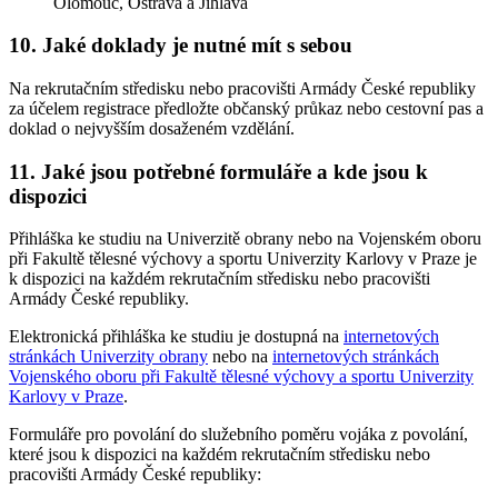
Olomouc, Ostrava a Jihlava
10. Jaké doklady je nutné mít s sebou
Na rekrutačním středisku nebo pracovišti Armády České republiky
za účelem registrace předložte občanský průkaz nebo cestovní pas a
doklad o nejvyšším dosaženém vzdělání.
11. Jaké jsou potřebné formuláře a kde jsou k
dispozici
Přihláška ke studiu na Univerzitě obrany nebo na Vojenském oboru
při Fakultě tělesné výchovy a sportu Univerzity Karlovy v Praze je
k dispozici na každém rekrutačním středisku nebo pracovišti
Armády České republiky.
Elektronická přihláška ke studiu je dostupná na
internetových
stránkách Univerzity obrany
nebo na
internetových stránkách
Vojenského oboru při Fakultě tělesné výchovy a sportu Univerzity
Karlovy v Praze
.
Formuláře pro povolání do služebního poměru vojáka z povolání,
které jsou k dispozici na každém rekrutačním středisku nebo
pracovišti Armády České republiky: