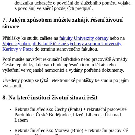
dotazníku uchazeče o povolání do služebního poměru vojáka
z povolání, ve znění pozdějších předpisů.
7. Jakým způsobem můžete zahájit řešení životní
situace
Přihlášky ke studiu zašlete na
fakulty Univerzity obrany
nebo na
Vojenský obor při Fakultě tělesné výchovy a sportu Univerzity
Karlovy v Praze
do termínu stanoveného fakultou.
Poté musíte navštívit rekrutační středisko nebo pracoviště Armády
České republiky, kde vám bude upřesněn termín lékařského
vyšetření ve vojenské nemocnici a vydány potřebné dokumenty.
Uvedený postup se týká i elektronické přihlášky ke studiu po jejím
vytisknutí.
8. Na které instituci životní situaci řešit
Rekrutační středisko Čechy (Praha) + rekrutační pracoviště
Pardubice, České Budějovice, Plzeň, Liberec a Ústí nad
Labem
Rekrutační středisko Morava (Brno) + rekrutační pracoviště