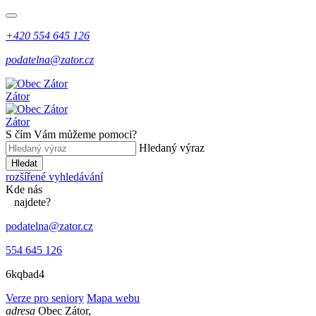
+420 554 645 126
podatelna@zator.cz
Zátor
Zátor
S čím Vám můžeme pomoci?
Hledaný výraz
Hledat
rozšířené vyhledávání
Kde
nás
najdete?
podatelna@zator.cz
554 645 126
6kqbad4
Verze pro seniory
Mapa webu
adresa
Obec Zátor,