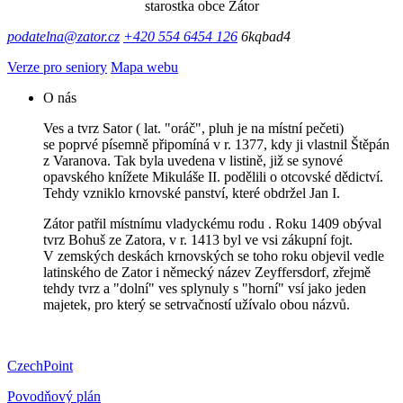
starostka obce Zátor
podatelna@zator.cz
+420 554 6454 126
6kqbad4
Verze pro seniory
Mapa webu
O nás
Ves a tvrz Sator ( lat. "oráč", pluh je na místní pečeti)
se poprvé písemně připomíná v r. 1377, kdy ji vlastnil Štěpán
z Varanova. Tak byla uvedena v listině, již se synové
opavského knížete Mikuláše II. podělili o otcovské dědictví.
Tehdy vzniklo krnovské panství, které obdržel Jan I.
Zátor patřil místnímu vladyckému rodu . Roku 1409 obýval
tvrz Bohuš ze Zatora, v r. 1413 byl ve vsi zákupní fojt.
V zemských deskách krnovských se toho roku objevil vedle
latinského de Zator i německý název Zeyffersdorf, zřejmě
tehdy tvrz a "dolní" ves splynuly s "horní" vsí jako jeden
majetek, pro který se setrvačností užívalo obou názvů.
CzechPoint
Povodňový plán