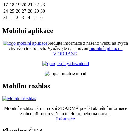
17
18
19
20
21
22
23
24
25
26
27
28
29
30
31
1
2
3
4
5
6
Mobilní aplikace
Sledujte informace z našeho webu na svých
chytrých telefonech. Využívejte naši novou
mobilní aplikaci –
V OBRAZE
.
Mobilní rozhlas
Mobilní rozhlas nám umožní ZDARMA posílát aktuální informace
z obce přímo do vašeho telefonu, nebo na e-mail.
Informace