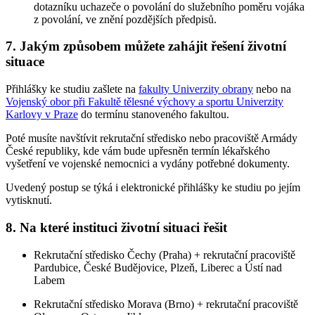
dotazníku uchazeče o povolání do služebního poměru vojáka
z povolání, ve znění pozdějších předpisů.
7. Jakým způsobem můžete zahájit řešení životní
situace
Přihlášky ke studiu zašlete na
fakulty Univerzity obrany
nebo na
Vojenský obor při Fakultě tělesné výchovy a sportu Univerzity
Karlovy v Praze
do termínu stanoveného fakultou.
Poté musíte navštívit rekrutační středisko nebo pracoviště Armády
České republiky, kde vám bude upřesněn termín lékařského
vyšetření ve vojenské nemocnici a vydány potřebné dokumenty.
Uvedený postup se týká i elektronické přihlášky ke studiu po jejím
vytisknutí.
8. Na které instituci životní situaci řešit
Rekrutační středisko Čechy (Praha) + rekrutační pracoviště
Pardubice, České Budějovice, Plzeň, Liberec a Ústí nad
Labem
Rekrutační středisko Morava (Brno) + rekrutační pracoviště