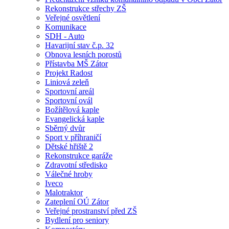
Rekonstrukce střechy ZŠ
Veřejné osvětlení
Komunikace
SDH - Auto
Havarijní stav č.p. 32
Obnova lesních porostů
Přístavba MŠ Zátor
Projekt Radost
Liniová zeleň
Sportovní areál
Sportovní ovál
Božítělová kaple
Evangelická kaple
Sběrný dvůr
Sport v příhraničí
Dětské hřiště 2
Rekonstrukce garáže
Zdravotní středisko
Válečné hroby
Iveco
Malotraktor
Zateplení OÚ Zátor
Veřejné prostranství před ZŠ
Bydlení pro seniory