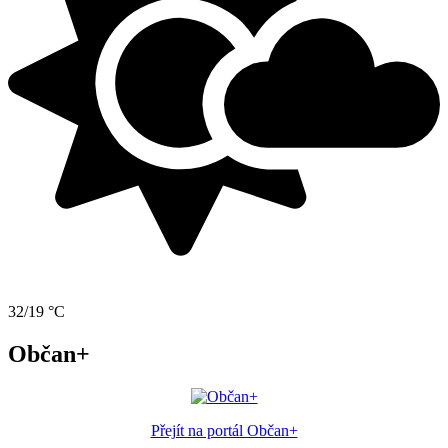
32/19 °C
Občan+
Přejít na portál Občan+