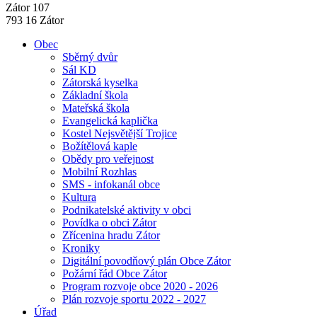
Zátor 107
793 16 Zátor
Obec
Sběrný dvůr
Sál KD
Zátorská kyselka
Základní škola
Mateřská škola
Evangelická kaplička
Kostel Nejsvětější Trojice
Božítělová kaple
Obědy pro veřejnost
Mobilní Rozhlas
SMS - infokanál obce
Kultura
Podnikatelské aktivity v obci
Povídka o obci Zátor
Zřícenina hradu Zátor
Kroniky
Digitální povodňový plán Obce Zátor
Požární řád Obce Zátor
Program rozvoje obce 2020 - 2026
Plán rozvoje sportu 2022 - 2027
Úřad