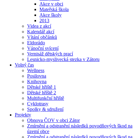
Akce v obci
Mateřská škola
Akce školy
2013
Videa z akcí
Kalendář akcí
Vítání občánků
Eldorádo
Vánoční svícení
Vernisáž dětských prací
Lesnicko-myslivecká stezka v Zátoru
Volný čas
Wellness
Posilovna
Knihovna
Dětské hřiště 1
Dětské hříště 2
Multifunkční hřiště
Cyklotrasy
Spolky & sdružení
Projekty
Obnova ČOV v obci Zátor
Zmírnění a odstranění následků povodňových škod na
území obce
Zmírnění a odstranění následků povodňových škod na