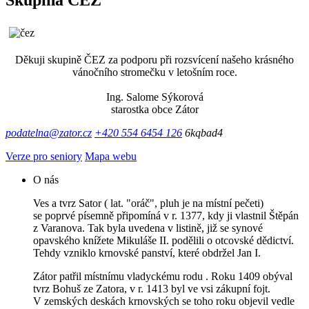
Skupina ČEZ
Děkuji skupině ČEZ za podporu při rozsvícení našeho krásného
vánočního stromečku v letošním roce.
Ing. Salome Sýkorová
starostka obce Zátor
podatelna@zator.cz
+420 554 6454 126
6kqbad4
Verze pro seniory
Mapa webu
O nás
Ves a tvrz Sator ( lat. "oráč", pluh je na místní pečeti)
se poprvé písemně připomíná v r. 1377, kdy ji vlastnil Štěpán
z Varanova. Tak byla uvedena v listině, již se synové
opavského knížete Mikuláše II. podělili o otcovské dědictví.
Tehdy vzniklo krnovské panství, které obdržel Jan I.
Zátor patřil místnímu vladyckému rodu . Roku 1409 obýval
tvrz Bohuš ze Zatora, v r. 1413 byl ve vsi zákupní fojt.
V zemských deskách krnovských se toho roku objevil vedle