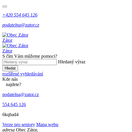
+420 554 645 126
podatelna@zator.cz
Zátor
Zátor
S čím Vám můžeme pomoci?
Hledaný výraz
Hledat
rozšířené vyhledávání
Kde
nás
najdete?
podatelna@zator.cz
554 645 126
6kqbad4
Verze pro seniory
Mapa webu
adresa
Obec Zátor,