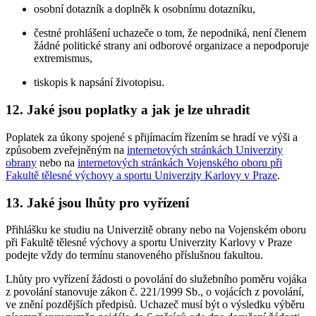
osobní dotazník a doplněk k osobnímu dotazníku,
čestné prohlášení uchazeče o tom, že nepodniká, není členem
žádné politické strany ani odborové organizace a nepodporuje
extremismus,
tiskopis k napsání životopisu.
12. Jaké jsou poplatky a jak je lze uhradit
Poplatek za úkony spojené s přijímacím řízením se hradí ve výši a
způsobem zveřejněným na
internetových stránkách Univerzity
obrany
nebo na
internetových stránkách Vojenského oboru při
Fakultě tělesné výchovy a sportu Univerzity Karlovy v Praze
.
13. Jaké jsou lhůty pro vyřízení
Přihlášku ke studiu na Univerzitě obrany nebo na Vojenském oboru
při Fakultě tělesné výchovy a sportu Univerzity Karlovy v Praze
podejte vždy do termínu stanoveného příslušnou fakultou.
Lhůty pro vyřízení žádosti o povolání do služebního poměru vojáka
z povolání stanovuje zákon č. 221/1999 Sb., o vojácích z povolání,
ve znění pozdějších předpisů. Uchazeč musí být o výsledku výběru