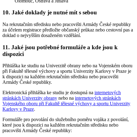
Olomouc, Ostrava a Jihlava
10. Jaké doklady je nutné mít s sebou
Na rekrutačním středisku nebo pracovišti Armády České republiky
za účelem registrace předložte občanský průkaz nebo cestovní pas a
doklad o nejvyšším dosaženém vzdělání.
11. Jaké jsou potřebné formuláře a kde jsou k
dispozici
Přihláška ke studiu na Univerzitě obrany nebo na Vojenském oboru
při Fakultě tělesné výchovy a sportu Univerzity Karlovy v Praze je
k dispozici na každém rekrutačním středisku nebo pracovišti
Armády České republiky.
Elektronická přihláška ke studiu je dostupná na
internetových
stránkách Univerzity obrany
nebo na
internetových stránkách
Vojenského oboru při Fakultě tělesné výchovy a sportu Univerzity
Karlovy v Praze
.
Formuláře pro povolání do služebního poměru vojáka z povolání,
které jsou k dispozici na každém rekrutačním středisku nebo
pracovišti Armády České republiky: