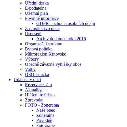
Úřední deska
E-podatelna
Územní plán
Povinné informace
GDPR - ochrana osobních údajů
Zastupitelstvo obce
Usnesení
Archiv do konce roku 2016
Organizační struktura
Bytová politika
Mikroregion Krnovsko
Výbory
Obecně závazné vyhlášky obce
Volby
DSO Loučka
Události v obci
Rezervace sálu
Aktuality
Hlášení rozhlasu
Zpravodaj
FOTO - Zonerama
Naše obec
Zonerama
Povodně
Fotografie