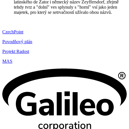
latinského de Zator i německý název Zeyffersdorf, zřejmě
tehdy tvrz a "dolní" ves splynuly s "horní" vsí jako jeden
majetek, pro který se setrvačností užívalo obou názvů.
CzechPoint
Povodňový plán
Projekt Radost
MAS