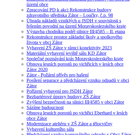
území obce
Zpracování PD k akci Rekonstrukce budovy
zdravotního střediska Zátor – Loučky, č.p. 98
Úhrada nákladů vzniklých u JSDH v souvislosti s
řešením povodní na území Moravskoslezského kraje
Výstavba chodníku podél silnice III⁄4585 – II. etapa
Rekonstrukce prostor základní školy a spolkového
života v obci Zátor
Vybavení ZŠ Zátor v rámci konektivity 2023
Materiální vybavení jeviště sálu KD Zátor
Společné poznávání krás Moravskoslezského kraje
Obnova lesních porostů po vichřicích v lesích obce
Zátor 2020
Zátor - Požární přívěs pro hašení
Posílení separace a předcházení vzniku odpadů v obci
Zátor
Pořízení vybavení pro JSDH Zátor
Bezbariérové úpravy budovy ZŠ Zátor
Zvýšení bezpečnosti na silnici III⁄4585 v obci Zátor
Sázíme budoucnost
Obnova lesních porostů po vichřici Eberhard v lesích
obce Zátor
Modernizace ateliéru v ZŠ Zátor a tělocvičny
Vybavení kulturního sálu
Předcházení vzniku komunálního odpadu v Obci Zátor