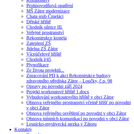
Kompostéry
Protipovodňová opatření
MŠ Zátor modernizace
Chata srub Čmeláci
Dětské hřiště
Chodník silnice III.
Veřejné prostranství
Rekonstrukce kostela
Zateplení ZŠ
Jídelna ZŠ Zátor
Víceúčelové hřiště
Chodník I⁄45
Plynofikace
Ze života projektů...
Zpracování PD k akci Rekonstrukce budovy
zdravotního střediska Zátor – Loučky, č.p. 98
Opravy po povodni září 2024
Projekt workoutové hřiště 1.docx
Vybudování workoutového hřiště v obci Zátor
Obnova veřejného prostranství včetně hřišť po povodni
v obci Zátor
Obnova veřejného osvětlení po povodni v obci Zátor
Obnova místních komunikací po povodni v obci Zátor
Lesnicko-myslivecká stezka v Zátoru
Kontakty