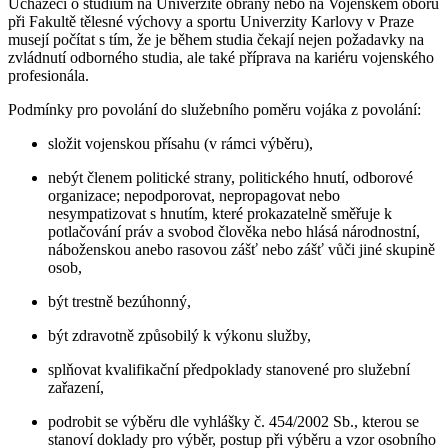
Uchazeči o studium na Univerzitě obrany nebo na Vojenském oboru
při Fakultě tělesné výchovy a sportu Univerzity Karlovy v Praze
musejí počítat s tím, že je během studia čekají nejen požadavky na
zvládnutí odborného studia, ale také příprava na kariéru vojenského
profesionála.
Podmínky pro povolání do služebního poměru vojáka z povolání:
složit vojenskou přísahu (v rámci výběru),
nebýt členem politické strany, politického hnutí, odborové
organizace; nepodporovat, nepropagovat nebo
nesympatizovat s hnutím, které prokazatelně směřuje k
potlačování práv a svobod člověka nebo hlásá národnostní,
náboženskou anebo rasovou zášť nebo zášť vůči jiné skupině
osob,
být trestně bezúhonný,
být zdravotně způsobilý k výkonu služby,
splňovat kvalifikační předpoklady stanovené pro služební
zařazení,
podrobit se výběru dle vyhlášky č. 454/2002 Sb., kterou se
stanoví doklady pro výběr, postup při výběru a vzor osobního