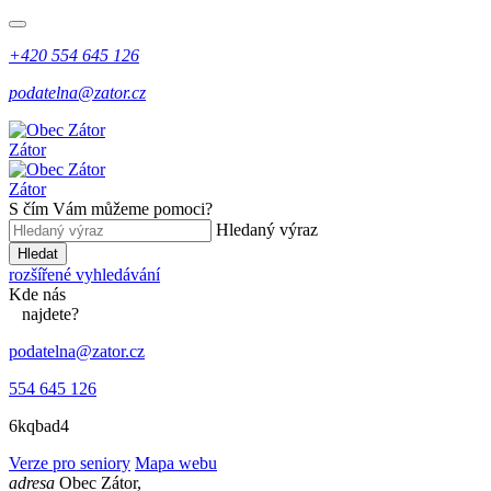
+420 554 645 126
podatelna@zator.cz
Zátor
Zátor
S čím Vám můžeme pomoci?
Hledaný výraz
Hledat
rozšířené vyhledávání
Kde
nás
najdete?
podatelna@zator.cz
554 645 126
6kqbad4
Verze pro seniory
Mapa webu
adresa
Obec Zátor,