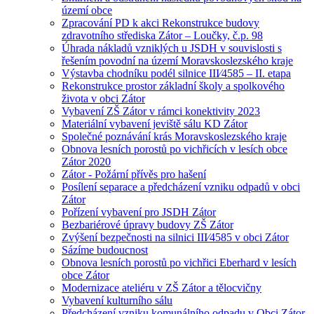
území obce
Zpracování PD k akci Rekonstrukce budovy
zdravotního střediska Zátor – Loučky, č.p. 98
Úhrada nákladů vzniklých u JSDH v souvislosti s
řešením povodní na území Moravskoslezského kraje
Výstavba chodníku podél silnice III⁄4585 – II. etapa
Rekonstrukce prostor základní školy a spolkového
života v obci Zátor
Vybavení ZŠ Zátor v rámci konektivity 2023
Materiální vybavení jeviště sálu KD Zátor
Společné poznávání krás Moravskoslezského kraje
Obnova lesních porostů po vichřicích v lesích obce
Zátor 2020
Zátor - Požární přívěs pro hašení
Posílení separace a předcházení vzniku odpadů v obci
Zátor
Pořízení vybavení pro JSDH Zátor
Bezbariérové úpravy budovy ZŠ Zátor
Zvýšení bezpečnosti na silnici III⁄4585 v obci Zátor
Sázíme budoucnost
Obnova lesních porostů po vichřici Eberhard v lesích
obce Zátor
Modernizace ateliéru v ZŠ Zátor a tělocvičny
Vybavení kulturního sálu
Předcházení vzniku komunálního odpadu v Obci Zátor