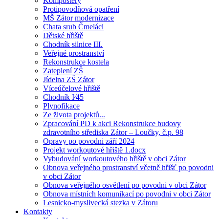
Kompostéry
Protipovodňová opatření
MŠ Zátor modernizace
Chata srub Čmeláci
Dětské hřiště
Chodník silnice III.
Veřejné prostranství
Rekonstrukce kostela
Zateplení ZŠ
Jídelna ZŠ Zátor
Víceúčelové hřiště
Chodník I⁄45
Plynofikace
Ze života projektů...
Zpracování PD k akci Rekonstrukce budovy
zdravotního střediska Zátor – Loučky, č.p. 98
Opravy po povodni září 2024
Projekt workoutové hřiště 1.docx
Vybudování workoutového hřiště v obci Zátor
Obnova veřejného prostranství včetně hřišť po povodni
v obci Zátor
Obnova veřejného osvětlení po povodni v obci Zátor
Obnova místních komunikací po povodni v obci Zátor
Lesnicko-myslivecká stezka v Zátoru
Kontakty