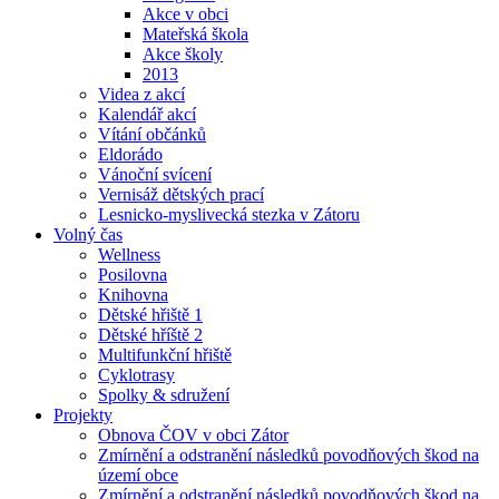
Akce v obci
Mateřská škola
Akce školy
2013
Videa z akcí
Kalendář akcí
Vítání občánků
Eldorádo
Vánoční svícení
Vernisáž dětských prací
Lesnicko-myslivecká stezka v Zátoru
Volný čas
Wellness
Posilovna
Knihovna
Dětské hřiště 1
Dětské hříště 2
Multifunkční hřiště
Cyklotrasy
Spolky & sdružení
Projekty
Obnova ČOV v obci Zátor
Zmírnění a odstranění následků povodňových škod na
území obce
Zmírnění a odstranění následků povodňových škod na