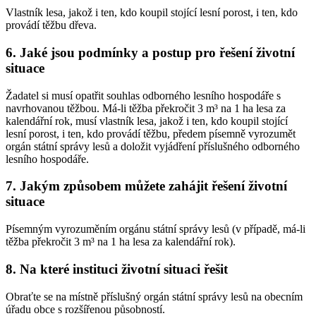
Vlastník lesa, jakož i ten, kdo koupil stojící lesní porost, i ten, kdo
provádí těžbu dřeva.
6. Jaké jsou podmínky a postup pro řešení životní
situace
Žadatel si musí opatřit souhlas odborného lesního hospodáře s
navrhovanou těžbou. Má-li těžba překročit 3 m³ na 1 ha lesa za
kalendářní rok, musí vlastník lesa, jakož i ten, kdo koupil stojící
lesní porost, i ten, kdo provádí těžbu, předem písemně vyrozumět
orgán státní správy lesů a doložit vyjádření příslušného odborného
lesního hospodáře.
7. Jakým způsobem můžete zahájit řešení životní
situace
Písemným vyrozuměním orgánu státní správy lesů (v případě, má-li
těžba překročit 3 m³ na 1 ha lesa za kalendářní rok).
8. Na které instituci životní situaci řešit
Obraťte se na místně příslušný orgán státní správy lesů na obecním
úřadu obce s rozšířenou působností.