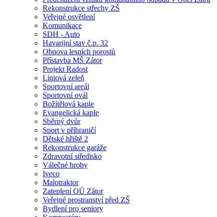
Rekonstrukce střechy ZŠ
Veřejné osvětlení
Komunikace
SDH - Auto
Havarijní stav č.p. 32
Obnova lesních porostů
Přístavba MŠ Zátor
Projekt Radost
Liniová zeleň
Sportovní areál
Sportovní ovál
Božítělová kaple
Evangelická kaple
Sběrný dvůr
Sport v příhraničí
Dětské hřiště 2
Rekonstrukce garáže
Zdravotní středisko
Válečné hroby
Iveco
Malotraktor
Zateplení OÚ Zátor
Veřejné prostranství před ZŠ
Bydlení pro seniory