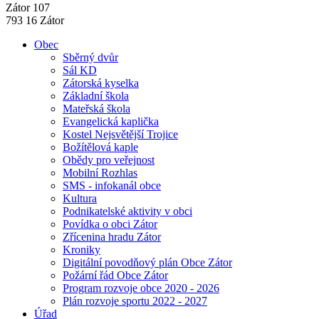
Zátor 107
793 16 Zátor
Obec
Sběrný dvůr
Sál KD
Zátorská kyselka
Základní škola
Mateřská škola
Evangelická kaplička
Kostel Nejsvětější Trojice
Božítělová kaple
Obědy pro veřejnost
Mobilní Rozhlas
SMS - infokanál obce
Kultura
Podnikatelské aktivity v obci
Povídka o obci Zátor
Zřícenina hradu Zátor
Kroniky
Digitální povodňový plán Obce Zátor
Požární řád Obce Zátor
Program rozvoje obce 2020 - 2026
Plán rozvoje sportu 2022 - 2027
Úřad