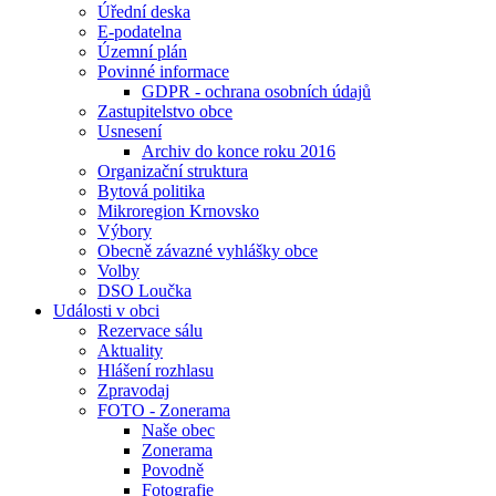
Úřední deska
E-podatelna
Územní plán
Povinné informace
GDPR - ochrana osobních údajů
Zastupitelstvo obce
Usnesení
Archiv do konce roku 2016
Organizační struktura
Bytová politika
Mikroregion Krnovsko
Výbory
Obecně závazné vyhlášky obce
Volby
DSO Loučka
Události v obci
Rezervace sálu
Aktuality
Hlášení rozhlasu
Zpravodaj
FOTO - Zonerama
Naše obec
Zonerama
Povodně
Fotografie