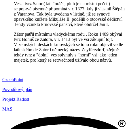
Ves a tvrz Sator ( lat. "oráč", pluh je na místní pečeti)
se poprvé písemně připomíná v r. 1377, kdy ji vlastnil Štěpán
z Varanova. Tak byla uvedena v listině, již se synové
opavského knížete Mikuláše II. podělili o otcovské dědictví.
Tehdy vzniklo krnovské panství, které obdržel Jan I.
Zátor patřil místnímu vladyckému rodu . Roku 1409 obýval
tvrz Bohuš ze Zatora, v r. 1413 byl ve vsi zákupní fojt.
V zemských deskách krnovských se toho roku objevil vedle
latinského de Zator i německý název Zeyffersdorf, zřejmě
tehdy tvrz a "dolní" ves splynuly s "horní" vsí jako jeden
majetek, pro který se setrvačností užívalo obou názvů.
CzechPoint
Povodňový plán
Projekt Radost
MAS