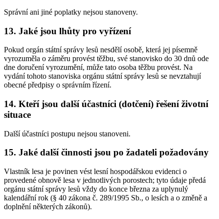
Správní ani jiné poplatky nejsou stanoveny.
13. Jaké jsou lhůty pro vyřízení
Pokud orgán státní správy lesů nesdělí osobě, která jej písemně
vyrozuměla o záměru provést těžbu, své stanovisko do 30 dnů ode
dne doručení vyrozumění, může tato osoba těžbu provést. Na
vydání tohoto stanoviska orgánu státní správy lesů se nevztahují
obecné předpisy o správním řízení.
14. Kteří jsou další účastníci (dotčení) řešení životní
situace
Další účastníci postupu nejsou stanoveni.
15. Jaké další činnosti jsou po žadateli požadovány
Vlastník lesa je povinen vést lesní hospodářskou evidenci o
provedené obnově lesa v jednotlivých porostech; tyto údaje předá
orgánu státní správy lesů vždy do konce března za uplynulý
kalendářní rok (§ 40 zákona č. 289/1995 Sb., o lesích a o změně a
doplnění některých zákonů).