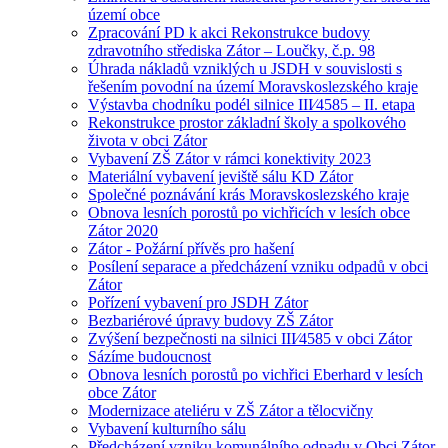
území obce
Zpracování PD k akci Rekonstrukce budovy
zdravotního střediska Zátor – Loučky, č.p. 98
Úhrada nákladů vzniklých u JSDH v souvislosti s
řešením povodní na území Moravskoslezského kraje
Výstavba chodníku podél silnice III⁄4585 – II. etapa
Rekonstrukce prostor základní školy a spolkového
života v obci Zátor
Vybavení ZŠ Zátor v rámci konektivity 2023
Materiální vybavení jeviště sálu KD Zátor
Společné poznávání krás Moravskoslezského kraje
Obnova lesních porostů po vichřicích v lesích obce
Zátor 2020
Zátor - Požární přívěs pro hašení
Posílení separace a předcházení vzniku odpadů v obci
Zátor
Pořízení vybavení pro JSDH Zátor
Bezbariérové úpravy budovy ZŠ Zátor
Zvýšení bezpečnosti na silnici III⁄4585 v obci Zátor
Sázíme budoucnost
Obnova lesních porostů po vichřici Eberhard v lesích
obce Zátor
Modernizace ateliéru v ZŠ Zátor a tělocvičny
Vybavení kulturního sálu
Předcházení vzniku komunálního odpadu v Obci Zátor