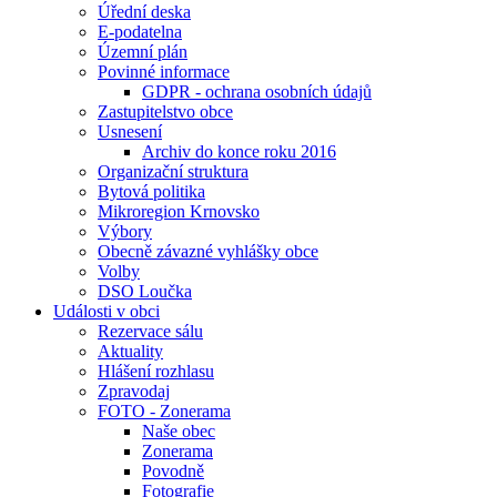
Úřední deska
E-podatelna
Územní plán
Povinné informace
GDPR - ochrana osobních údajů
Zastupitelstvo obce
Usnesení
Archiv do konce roku 2016
Organizační struktura
Bytová politika
Mikroregion Krnovsko
Výbory
Obecně závazné vyhlášky obce
Volby
DSO Loučka
Události v obci
Rezervace sálu
Aktuality
Hlášení rozhlasu
Zpravodaj
FOTO - Zonerama
Naše obec
Zonerama
Povodně
Fotografie