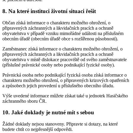
8. Na které instituci životní situaci řešit
Občan získá informace o charakteru možného ohrožení, o
připravených záchranných a likvidačních pracích a ochraně
obyvatelstva v případě vzniku mimořádné události na příslušném
obecním úřadě (obecním úřadě obce s rozšířenou působností).
Zaměstnanec získá informace o charakteru možného ohrožení, o
připravených záchranných a likvidačních pracích a ochraně
obyvatelstva v místě dislokace pracoviště od svého zaměstnavatele
(příslušné právnické osoby nebo podnikající fyzické osoby).
Právnická osoba nebo podnikající fyzická osoba získá informace o
charakteru možného ohrožení, o připravených krizových opatřeních
a způsobech jejich provedení u příslušného obecního úřadu.
Výše uvedené informace můžete získat také u jednotek Hasičského
záchranného sboru ČR.
10. Jaké doklady je nutné mít s sebou
Žádné doklady nejsou stanoveny. Připravte si dotazy, na které
budete chtít co nejpřesnější odpovědi.