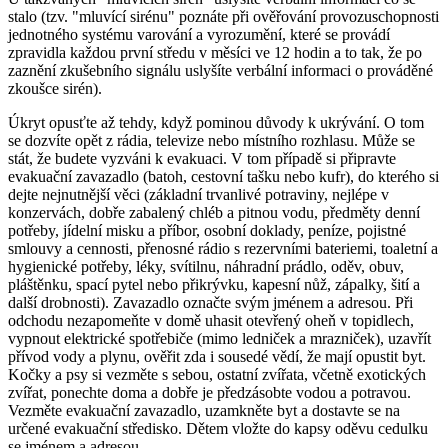
stalo (tzv. "mluvící sirénu" poznáte při ověřování provozuschopnosti
jednotného systému varování a vyrozumění, které se provádí
zpravidla každou první středu v měsíci ve 12 hodin a to tak, že po
zaznění zkušebního signálu uslyšíte verbální informaci o prováděné
zkoušce sirén).
Úkryt opusťte až tehdy, když pominou důvody k ukrývání. O tom
se dozvíte opět z rádia, televize nebo místního rozhlasu. Může se
stát, že budete vyzváni k evakuaci. V tom případě si připravte
evakuační zavazadlo (batoh, cestovní tašku nebo kufr), do kterého si
dejte nejnutnější věci (základní trvanlivé potraviny, nejlépe v
konzervách, dobře zabalený chléb a pitnou vodu, předměty denní
potřeby, jídelní misku a příbor, osobní doklady, peníze, pojistné
smlouvy a cennosti, přenosné rádio s rezervními bateriemi, toaletní a
hygienické potřeby, léky, svítilnu, náhradní prádlo, oděv, obuv,
pláštěnku, spací pytel nebo přikrývku, kapesní nůž, zápalky, šití a
další drobnosti). Zavazadlo označte svým jménem a adresou. Při
odchodu nezapomeňte v domě uhasit otevřený oheň v topidlech,
vypnout elektrické spotřebiče (mimo ledniček a mrazniček), uzavřít
přívod vody a plynu, ověřit zda i sousedé vědí, že mají opustit byt.
Kočky a psy si vezměte s sebou, ostatní zvířata, včetně exotických
zvířat, ponechte doma a dobře je předzásobte vodou a potravou.
Vezměte evakuační zavazadlo, uzamkněte byt a dostavte se na
určené evakuační středisko. Dětem vložte do kapsy oděvu cedulku
se jménem a adresou.