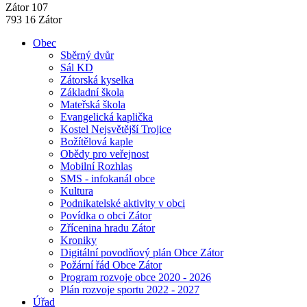
Zátor 107
793 16 Zátor
Obec
Sběrný dvůr
Sál KD
Zátorská kyselka
Základní škola
Mateřská škola
Evangelická kaplička
Kostel Nejsvětější Trojice
Božítělová kaple
Obědy pro veřejnost
Mobilní Rozhlas
SMS - infokanál obce
Kultura
Podnikatelské aktivity v obci
Povídka o obci Zátor
Zřícenina hradu Zátor
Kroniky
Digitální povodňový plán Obce Zátor
Požární řád Obce Zátor
Program rozvoje obce 2020 - 2026
Plán rozvoje sportu 2022 - 2027
Úřad