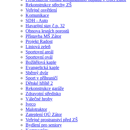
Rekonstrukce střechy ZŠ
Veřejné osvětlení
Komunikace
SDH - Auto
Havarijní stav č.p. 32
Obnova lesních porostů
Přístavba MŠ Zátor
Projekt Radost
Liniová zeleň
Sportovní areál
Sportovní ovál
Božítělová kaple
Evangelická kaple
Sběrný dvůr
Sport v příhraničí
Dětské hřiště 2
Rekonstrukce garáže
Zdravotní středisko
Válečné hroby
Iveco
Malotraktor
Zateplení OÚ Zátor
Veřejné prostranství před ZŠ
Bydlení pro seniory