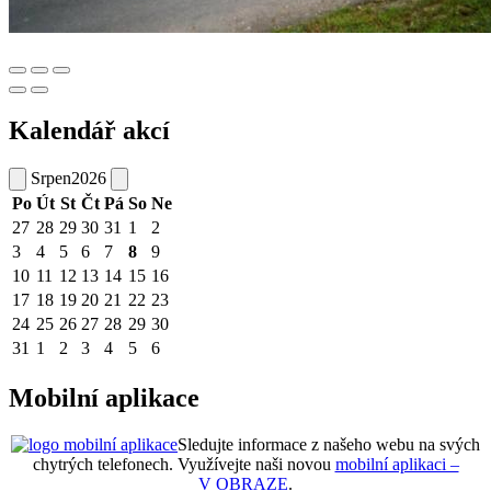
Kalendář akcí
Srpen
2026
Po
Út
St
Čt
Pá
So
Ne
27
28
29
30
31
1
2
3
4
5
6
7
8
9
10
11
12
13
14
15
16
17
18
19
20
21
22
23
24
25
26
27
28
29
30
31
1
2
3
4
5
6
Mobilní aplikace
Sledujte informace z našeho webu na svých
chytrých telefonech. Využívejte naši novou
mobilní aplikaci –
V OBRAZE
.