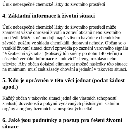
Únik nebezpečné chemické látky do životního prostředí
4. Základní informace k životní situaci
Únik nebezpečné chemické látky do životního prostředí může
znamenat vážné ohrožení životů a zdraví občanů nebo životního
prostředí. Může k němu dojít např. vlivem havárie v chemickém
závodě, požáru ve skladu chemikálií, dopravní nehody. Občan se o
vzniklé životní situaci dozví zpravidla po zaznění varovného signálu
"Všeobecná výstraha" (kolísavý tón sirény po dobu 140 vteřin) a
následné verbální informace z "mluvící" sirény, rozhlasu nebo
televize. Aby občan dokázal eliminovat možné následky této situace
na minimum, musí znát zásady chování a jednání v takovéto situaci.
5. Kdo je oprávněn v této věci jednat (podat žádost
apod.)
Každý občan v takovéto situaci jedná dle vlastních schopností,
znalostí, dovedností a pokynů vydávaných příslušnými státními
orgány a orgány územních samosprávných celků.
6. Jaké jsou podmínky a postup pro řešení životní
situace