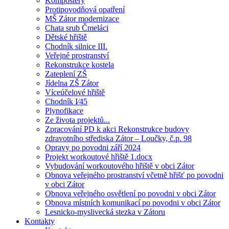
Kompostéry
Protipovodňová opatření
MŠ Zátor modernizace
Chata srub Čmeláci
Dětské hřiště
Chodník silnice III.
Veřejné prostranství
Rekonstrukce kostela
Zateplení ZŠ
Jídelna ZŠ Zátor
Víceúčelové hřiště
Chodník I⁄45
Plynofikace
Ze života projektů...
Zpracování PD k akci Rekonstrukce budovy
zdravotního střediska Zátor – Loučky, č.p. 98
Opravy po povodni září 2024
Projekt workoutové hřiště 1.docx
Vybudování workoutového hřiště v obci Zátor
Obnova veřejného prostranství včetně hřišť po povodni
v obci Zátor
Obnova veřejného osvětlení po povodni v obci Zátor
Obnova místních komunikací po povodni v obci Zátor
Lesnicko-myslivecká stezka v Zátoru
Kontakty