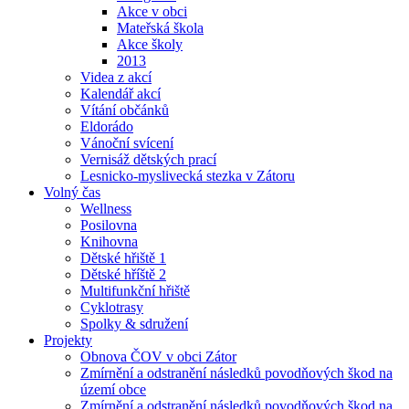
Akce v obci
Mateřská škola
Akce školy
2013
Videa z akcí
Kalendář akcí
Vítání občánků
Eldorádo
Vánoční svícení
Vernisáž dětských prací
Lesnicko-myslivecká stezka v Zátoru
Volný čas
Wellness
Posilovna
Knihovna
Dětské hřiště 1
Dětské hříště 2
Multifunkční hřiště
Cyklotrasy
Spolky & sdružení
Projekty
Obnova ČOV v obci Zátor
Zmírnění a odstranění následků povodňových škod na
území obce
Zmírnění a odstranění následků povodňových škod na