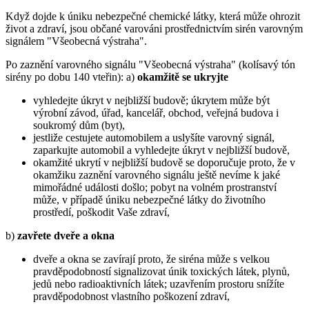
Když dojde k úniku nebezpečné chemické látky, která může ohrozit
život a zdraví, jsou občané varováni prostřednictvím sirén varovným
signálem "Všeobecná výstraha".
Po zaznění varovného signálu "Všeobecná výstraha" (kolísavý tón
sirény po dobu 140 vteřin): a)
okamžitě se ukryjte
vyhledejte úkryt v nejbližší budově; úkrytem může být
výrobní závod, úřad, kancelář, obchod, veřejná budova i
soukromý dům (byt),
jestliže cestujete automobilem a uslyšíte varovný signál,
zaparkujte automobil a vyhledejte úkryt v nejbližší budově,
okamžité ukrytí v nejbližší budově se doporučuje proto, že v
okamžiku zaznění varovného signálu ještě nevíme k jaké
mimořádné události došlo; pobyt na volném prostranství
může, v případě úniku nebezpečné látky do životního
prostředí, poškodit Vaše zdraví,
b)
zavřete dveře a okna
dveře a okna se zavírají proto, že siréna může s velkou
pravděpodobností signalizovat únik toxických látek, plynů,
jedů nebo radioaktivních látek; uzavřením prostoru snížíte
pravděpodobnost vlastního poškození zdraví,