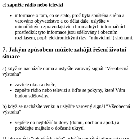
c)
zapněte rádio nebo televizi
informace o tom, co se stalo, proč byla spuštěna siréna a
varováno obyvatelstvo a co dělat dále, uslyšíte v
mimořádných zpravodajstvích hromadných informačních
prostředků; tyto informace jsou sdělovány i obecním
rozhlasem, popř. elektronickými (tzv. "mluvícími") sirénami.
7. Jakým způsobem můžete zahájit řešení životní
situace
a) když se nacházíte doma a uslyšíte varovný signál "Všeobecná
výstraha"
zavřete okna a dveře,
zapněte rádio nebo televizi a řiďte se pokyny, které Vám
budou sdělovány.
b) když se nacházíte venku a uslyšíte varovný signál "Všeobecná
výstraha"
vejděte do nejbližší budovy (domu, obchodu apod.) a
požádejte majitele o dočasné ukrytí.
U takzvaných "mluvících sirén" uslyšíte verbální informaci co se