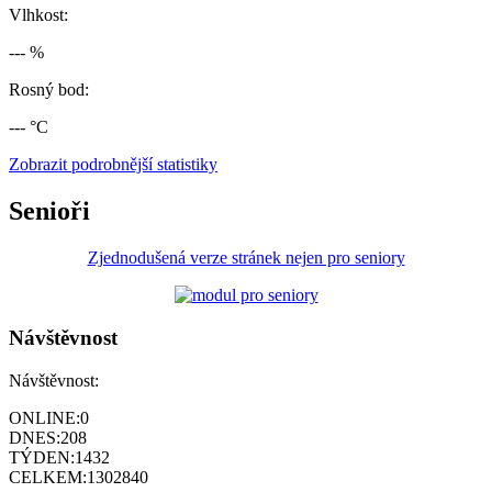
Vlhkost:
--- %
Rosný bod:
--- °C
Zobrazit podrobnější statistiky
Senioři
Zjednodušená verze stránek nejen pro seniory
Návštěvnost
Návštěvnost:
ONLINE:
0
DNES:
208
TÝDEN:
1432
CELKEM:
1302840