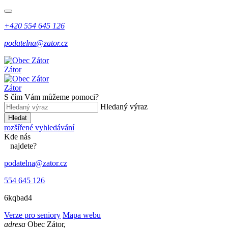
+420 554 645 126
podatelna@zator.cz
Zátor
Zátor
S čím Vám můžeme pomoci?
Hledaný výraz
Hledat
rozšířené vyhledávání
Kde
nás
najdete?
podatelna@zator.cz
554 645 126
6kqbad4
Verze pro seniory
Mapa webu
adresa
Obec Zátor,