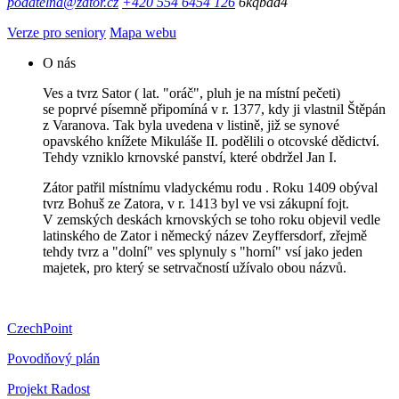
podatelna@zator.cz
+420 554 6454 126
6kqbad4
Verze pro seniory
Mapa webu
O nás
Ves a tvrz Sator ( lat. "oráč", pluh je na místní pečeti)
se poprvé písemně připomíná v r. 1377, kdy ji vlastnil Štěpán
z Varanova. Tak byla uvedena v listině, již se synové
opavského knížete Mikuláše II. podělili o otcovské dědictví.
Tehdy vzniklo krnovské panství, které obdržel Jan I.
Zátor patřil místnímu vladyckému rodu . Roku 1409 obýval
tvrz Bohuš ze Zatora, v r. 1413 byl ve vsi zákupní fojt.
V zemských deskách krnovských se toho roku objevil vedle
latinského de Zator i německý název Zeyffersdorf, zřejmě
tehdy tvrz a "dolní" ves splynuly s "horní" vsí jako jeden
majetek, pro který se setrvačností užívalo obou názvů.
CzechPoint
Povodňový plán
Projekt Radost