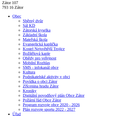
Zátor 107
793 16 Zátor
Obec
Sběrný dvůr
Sál KD
Zátorská kyselka
Základní škola
Mateřská škola
Evangelická kaplička
Kostel Nejsvětější Trojice
Božítělová kaple
Obědy pro veřejnost
Mobilní Rozhlas
SMS - infokanál obce
Kultura
Podnikatelské aktivity v obci
Povídka o obci Zátor
Zřícenina hradu Zátor
Kroniky
Digitální povodňový plán Obce Zátor
Požární řád Obce Zátor
Program rozvoje obce 2020 - 2026
Plán rozvoje sportu 2022 - 2027
Úřad