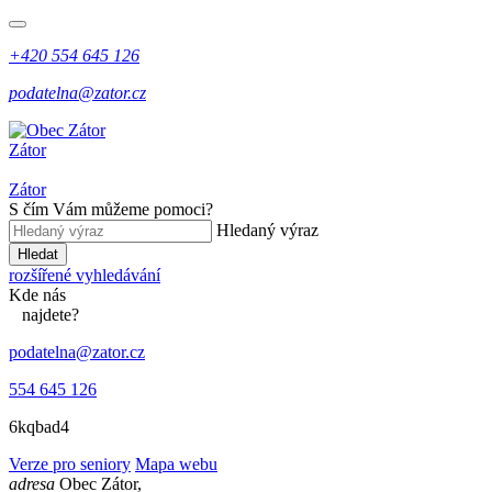
+420 554 645 126
podatelna@zator.cz
Zátor
Zátor
S čím Vám můžeme pomoci?
Hledaný výraz
Hledat
rozšířené vyhledávání
Kde
nás
najdete?
podatelna@zator.cz
554 645 126
6kqbad4
Verze pro seniory
Mapa webu
adresa
Obec Zátor,