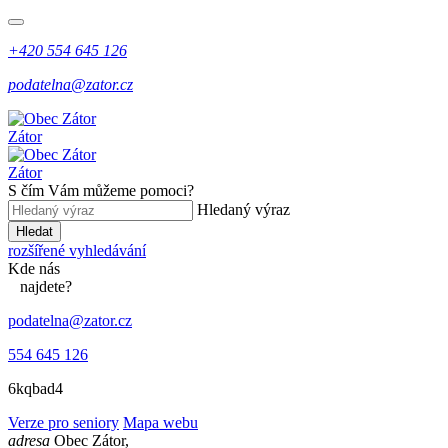
+420 554 645 126
podatelna@zator.cz
Zátor
Zátor
S čím Vám můžeme pomoci?
Hledaný výraz
Hledat
rozšířené vyhledávání
Kde
nás
najdete?
podatelna@zator.cz
554 645 126
6kqbad4
Verze pro seniory
Mapa webu
adresa
Obec Zátor,