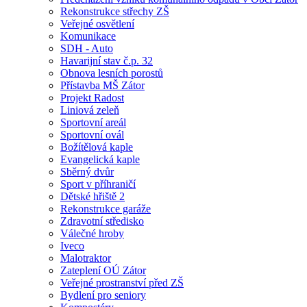
Rekonstrukce střechy ZŠ
Veřejné osvětlení
Komunikace
SDH - Auto
Havarijní stav č.p. 32
Obnova lesních porostů
Přístavba MŠ Zátor
Projekt Radost
Liniová zeleň
Sportovní areál
Sportovní ovál
Božítělová kaple
Evangelická kaple
Sběrný dvůr
Sport v příhraničí
Dětské hřiště 2
Rekonstrukce garáže
Zdravotní středisko
Válečné hroby
Iveco
Malotraktor
Zateplení OÚ Zátor
Veřejné prostranství před ZŠ
Bydlení pro seniory