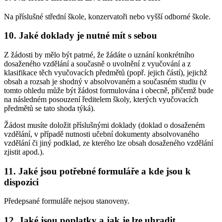
Na příslušné střední škole, konzervatoři nebo vyšší odborné škole.
10. Jaké doklady je nutné mít s sebou
Z žádosti by mělo být patrné, že žádáte o uznání konkrétního
dosaženého vzdělání a současně o uvolnění z vyučování a z
klasifikace těch vyučovacích předmětů (popř. jejich částí), jejichž
obsah a rozsah je shodný v absolvovaném a současném studiu (v
tomto ohledu může být žádost formulována i obecně, přičemž bude
na následném posouzení ředitelem školy, kterých vyučovacích
předmětů se tato shoda týká).
Žádost musíte doložit příslušnými doklady (doklad o dosaženém
vzdělání, v případě nutnosti učební dokumenty absolvovaného
vzdělání či jiný podklad, ze kterého lze obsah dosaženého vzdělání
zjistit apod.).
11. Jaké jsou potřebné formuláře a kde jsou k
dispozici
Předepsané formuláře nejsou stanoveny.
12. Jaké jsou poplatky a jak je lze uhradit