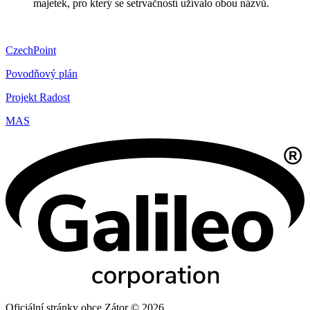
majetek, pro který se setrvačností užívalo obou názvů.
CzechPoint
Povodňový plán
Projekt Radost
MAS
Oficiální stránky obce Zátor © 2026