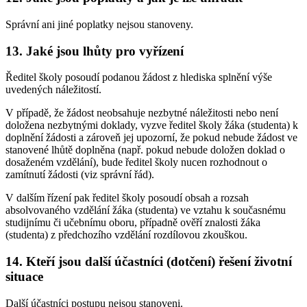
Správní ani jiné poplatky nejsou stanoveny.
13. Jaké jsou lhůty pro vyřízení
Ředitel školy posoudí podanou žádost z hlediska splnění výše
uvedených náležitostí.
V případě, že žádost neobsahuje nezbytné náležitosti nebo není
doložena nezbytnými doklady, vyzve ředitel školy žáka (studenta) k
doplnění žádosti a zároveň jej upozorní, že pokud nebude žádost ve
stanovené lhůtě doplněna (např. pokud nebude doložen doklad o
dosaženém vzdělání), bude ředitel školy nucen rozhodnout o
zamítnutí žádosti (viz správní řád).
V dalším řízení pak ředitel školy posoudí obsah a rozsah
absolvovaného vzdělání žáka (studenta) ve vztahu k současnému
studijnímu či učebnímu oboru, případně ověří znalosti žáka
(studenta) z předchozího vzdělání rozdílovou zkouškou.
14. Kteří jsou další účastníci (dotčení) řešení životní
situace
Další účastníci postupu nejsou stanoveni.