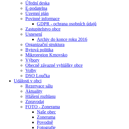
Úřední deska
E-podatelna
Územní plán
Povinné informace
GDPR - ochrana osobních údajů
Zastupitelstvo obce
Usnesení
Archiv do konce roku 2016
Organizační struktura
Bytová politika
Mikroregion Krnovsko
Výbory
Obecně závazné vyhlášky obce
Volby
DSO Loučka
Události v obci
Rezervace sálu
Aktuality
Hlášení rozhlasu
Zpravodaj
FOTO - Zonerama
Naše obec
Zonerama
Povodně
Fotografie