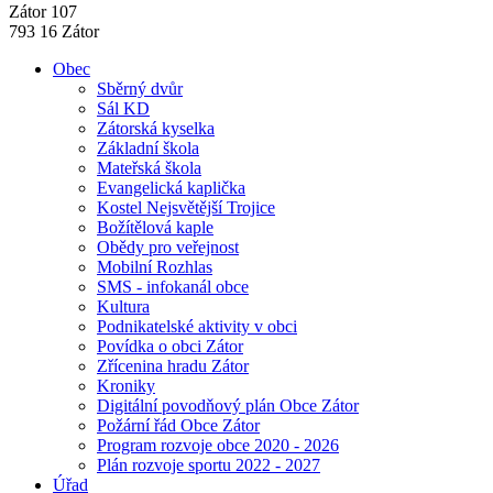
Zátor 107
793 16 Zátor
Obec
Sběrný dvůr
Sál KD
Zátorská kyselka
Základní škola
Mateřská škola
Evangelická kaplička
Kostel Nejsvětější Trojice
Božítělová kaple
Obědy pro veřejnost
Mobilní Rozhlas
SMS - infokanál obce
Kultura
Podnikatelské aktivity v obci
Povídka o obci Zátor
Zřícenina hradu Zátor
Kroniky
Digitální povodňový plán Obce Zátor
Požární řád Obce Zátor
Program rozvoje obce 2020 - 2026
Plán rozvoje sportu 2022 - 2027
Úřad