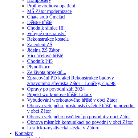
Kompostéry
Protipovodňová opatření
MŠ Zátor modernizace
Chata srub Čmeláci
Dětské hřiště
Chodník silnice III.
Veřejné prostranství
Rekonstrukce kostela
Zateplení ZŠ
Jídelna ZŠ Zátor
Víceúčelové hřiště
Chodník I⁄45
Plynofikace
Ze života projektů...
Zpracování PD k akci Rekonstrukce budovy
zdravotního střediska Zátor – Loučky, č.p. 98
Opravy po povodni září 2024
Projekt workoutové hřiště 1.docx
Vybudování workoutového hřiště v obci Zátor
Obnova veřejného prostranství včetně hřišť po povodni
v obci Zátor
Obnova veřejného osvětlení po povodni v obci Zátor
Obnova místních komunikací po povodni v obci Zátor
Lesnicko-myslivecká stezka v Zátoru
Kontakty