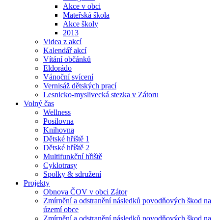
Akce v obci
Mateřská škola
Akce školy
2013
Videa z akcí
Kalendář akcí
Vítání občánků
Eldorádo
Vánoční svícení
Vernisáž dětských prací
Lesnicko-myslivecká stezka v Zátoru
Volný čas
Wellness
Posilovna
Knihovna
Dětské hřiště 1
Dětské hříště 2
Multifunkční hřiště
Cyklotrasy
Spolky & sdružení
Projekty
Obnova ČOV v obci Zátor
Zmírnění a odstranění následků povodňových škod na
území obce
Zmírnění a odstranění následků povodňových škod na