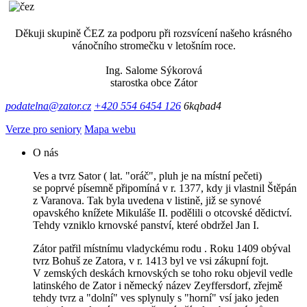
Děkuji skupině ČEZ za podporu při rozsvícení našeho krásného
vánočního stromečku v letošním roce.
Ing. Salome Sýkorová
starostka obce Zátor
podatelna@zator.cz
+420 554 6454 126
6kqbad4
Verze pro seniory
Mapa webu
O nás
Ves a tvrz Sator ( lat. "oráč", pluh je na místní pečeti)
se poprvé písemně připomíná v r. 1377, kdy ji vlastnil Štěpán
z Varanova. Tak byla uvedena v listině, již se synové
opavského knížete Mikuláše II. podělili o otcovské dědictví.
Tehdy vzniklo krnovské panství, které obdržel Jan I.
Zátor patřil místnímu vladyckému rodu . Roku 1409 obýval
tvrz Bohuš ze Zatora, v r. 1413 byl ve vsi zákupní fojt.
V zemských deskách krnovských se toho roku objevil vedle
latinského de Zator i německý název Zeyffersdorf, zřejmě
tehdy tvrz a "dolní" ves splynuly s "horní" vsí jako jeden