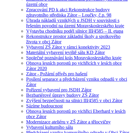
území obce
Zpracování PD k akci Rekonstrukce budovy
zdravotního střediska Zátor – Loučky, č.p. 98
Úhrada nákladů vzniklých u JSDH v souvislosti s
řešením povodní na území Moravskoslezského kraje
Výstavba chodníku podél silnice III⁄4585 – II. etapa
Rekonstrukce prostor základní školy a spolkového
života v obci Zátor
Vybavení ZŠ Zátor v rámci konektivity 2023
Materiální vybavení jeviště sálu KD Zátor
Společné poznávání krás Moravskoslezského kraje
Obnova lesních porostů po vichřicích v lesích obce
Zátor 2020
Zátor - Požární přívěs pro hašení
Posílení separace a předcházení vzniku odpadů v obci
Zátor
Pořízení vybavení pro JSDH Zátor
Bezbariérové úpravy budovy ZŠ Zátor
Zvýšení bezpečnosti na silnici III⁄4585 v obci Zátor
Sázíme budoucnost
Obnova lesních porostů po vichřici Eberhard v lesích
obce Zátor
Modernizace ateliéru v ZŠ Zátor a tělocvičny
Vybavení kulturního sálu
Předcházení vzniku komunálního odpadu v Obci Zátor