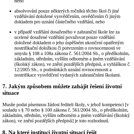
nebo
absolvování pouze některých ročníků těchto škol či jiné
vzdělávání doložené vysvědčením, osvědčením či jiným
dokladem pro uznání částečného vzdělání, nebo
v případě vzdělání dosaženého v zahraniční škole lze za
ucelené dosažené vzdělání považovat pouze vzdělání
doložené dokladem o jeho úspěšném ukončení opatřeným
nostrifikační doložkou či potvrzením o rovnocennosti ve
smyslu § 108 a 108a zákona č. 561/2004 Sb., o předškolním,
základním, středním, vyšším odborném a jiném vzdělávání
(školský zákon), ve znění pozdějších předpisů, a vyhláškou č.
12/2005 Sb., o podmínkách uznání rovnocennosti a
nostrifikace vysvědčení vydaných zahraničními školami.
7. Jakým způsobem můžete zahájit řešení životní
situace
Musíte podat písemnou žádost řediteli školy, v jehož kompetenci [v
souladu s § 70 nebo § 100 zákona č. 561/2004 Sb., o předškolním,
základním, středním, vyšším odborném a jiném vzdělávání (školský
zákon), ve znění pozdějších předpisů] je toto rozhodnutí.
8. Na které instituci životní situaci řešit