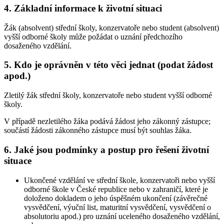
4. Základní informace k životní situaci
Žák (absolvent) střední školy, konzervatoře nebo student (absolvent)
vyšší odborné školy může požádat o uznání předchozího
dosaženého vzdělání.
5. Kdo je oprávněn v této věci jednat (podat žádost
apod.)
Zletilý žák střední školy, konzervatoře nebo student vyšší odborné
školy.
V případě nezletilého žáka podává žádost jeho zákonný zástupce;
součástí žádosti zákonného zástupce musí být souhlas žáka.
6. Jaké jsou podmínky a postup pro řešení životní
situace
Ukončené vzdělání ve střední škole, konzervatoři nebo vyšší
odborné škole v České republice nebo v zahraničí, které je
doloženo dokladem o jeho úspěšném ukončení (závěrečné
vysvědčení, výuční list, maturitní vysvědčení, vysvědčení o
absolutoriu apod.) pro uznání uceleného dosaženého vzdělání,