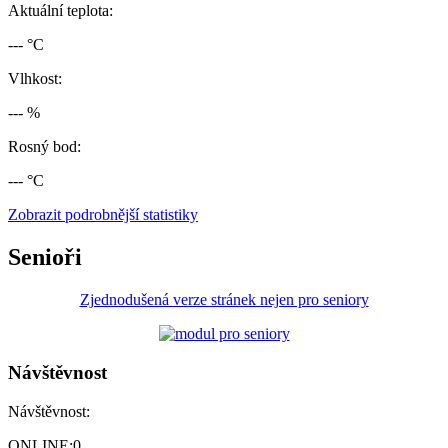
Aktuální teplota:
--- °C
Vlhkost:
--- %
Rosný bod:
--- °C
Zobrazit podrobnější statistiky
Senioři
Zjednodušená verze stránek nejen pro seniory
Návštěvnost
Návštěvnost:
ONLINE:
0