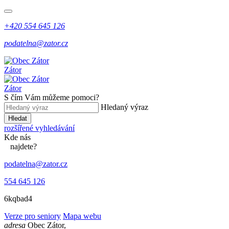
+420 554 645 126
podatelna@zator.cz
Zátor
Zátor
S čím Vám můžeme pomoci?
Hledaný výraz
Hledat
rozšířené vyhledávání
Kde
nás
najdete?
podatelna@zator.cz
554 645 126
6kqbad4
Verze pro seniory
Mapa webu
adresa
Obec Zátor,