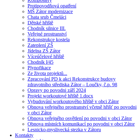
Kompostéry
Protipovodňová opatření
MŠ Zátor modernizace
Chata srub Čmeláci
Dětské hřiště
Chodník silnice III.
Veřejné prostranství
Rekonstrukce kostela
Zateplení ZŠ
Jídelna ZŠ Zátor
Víceúčelové hřiště
Chodník I⁄45
Plynofikace
Ze života projektů...
Zpracování PD k akci Rekonstrukce budovy
zdravotního střediska Zátor – Loučky, č.p. 98
Opravy po povodni září 2024
Projekt workoutové hřiště 1.docx
Vybudování workoutového hřiště v obci Zátor
Obnova veřejného prostranství včetně hřišť po povodni
v obci Zátor
Obnova veřejného osvětlení po povodni v obci Zátor
Obnova místních komunikací po povodni v obci Zátor
Lesnicko-myslivecká stezka v Zátoru
Kontakty