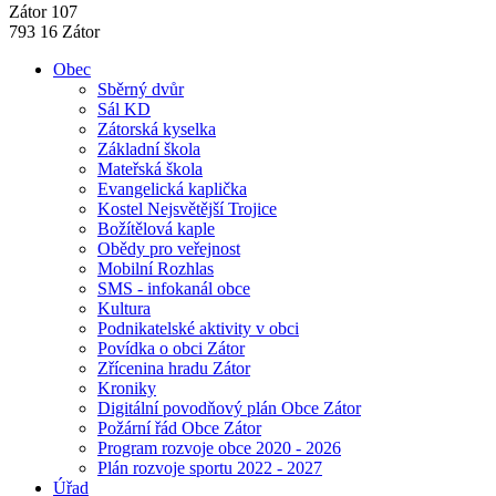
Zátor 107
793 16 Zátor
Obec
Sběrný dvůr
Sál KD
Zátorská kyselka
Základní škola
Mateřská škola
Evangelická kaplička
Kostel Nejsvětější Trojice
Božítělová kaple
Obědy pro veřejnost
Mobilní Rozhlas
SMS - infokanál obce
Kultura
Podnikatelské aktivity v obci
Povídka o obci Zátor
Zřícenina hradu Zátor
Kroniky
Digitální povodňový plán Obce Zátor
Požární řád Obce Zátor
Program rozvoje obce 2020 - 2026
Plán rozvoje sportu 2022 - 2027
Úřad