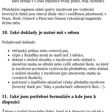
kteří nemají v České republice trvalý pobyt, resp. bydliště).
Příslušným orgánem státní správy myslivosti pro vydávání
loveckých lístků jsou obecní úřady obcí s rozšířenou působností; v
Praze, Brně, Ostravě a Plzni tuto činnost vykonávají magistráty
těchto měst.
10. Jaké doklady je nutné mít s sebou
Požadované doklady:
občanský průkaz nebo cestovní pas,
výpis z Rejstříku trestů ne starší než 3 měsíce,
doklad o složení zkoušky z myslivosti nebo doklad o
ukončení studia na střední nebo vyšší odborné škole, na které
je myslivost povinným vyučovacím předmětem, nebo doklad
o složení zkoušky z myslivosti (pro absolventy studia na
vysokých školách),
potvrzení o úspěšném ukončení výuky předmětu myslivost
(lovecký lístek pro "žáky a posluchače odborných škol...").
11. Jaké jsou potřebné formuláře a kde jsou k
dispozici
Žádost o vydání loveckého lístku, která je k dispozici na věcně a