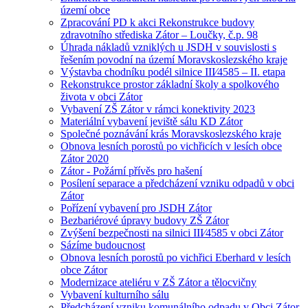
území obce
Zpracování PD k akci Rekonstrukce budovy
zdravotního střediska Zátor – Loučky, č.p. 98
Úhrada nákladů vzniklých u JSDH v souvislosti s
řešením povodní na území Moravskoslezského kraje
Výstavba chodníku podél silnice III⁄4585 – II. etapa
Rekonstrukce prostor základní školy a spolkového
života v obci Zátor
Vybavení ZŠ Zátor v rámci konektivity 2023
Materiální vybavení jeviště sálu KD Zátor
Společné poznávání krás Moravskoslezského kraje
Obnova lesních porostů po vichřicích v lesích obce
Zátor 2020
Zátor - Požární přívěs pro hašení
Posílení separace a předcházení vzniku odpadů v obci
Zátor
Pořízení vybavení pro JSDH Zátor
Bezbariérové úpravy budovy ZŠ Zátor
Zvýšení bezpečnosti na silnici III⁄4585 v obci Zátor
Sázíme budoucnost
Obnova lesních porostů po vichřici Eberhard v lesích
obce Zátor
Modernizace ateliéru v ZŠ Zátor a tělocvičny
Vybavení kulturního sálu
Předcházení vzniku komunálního odpadu v Obci Zátor