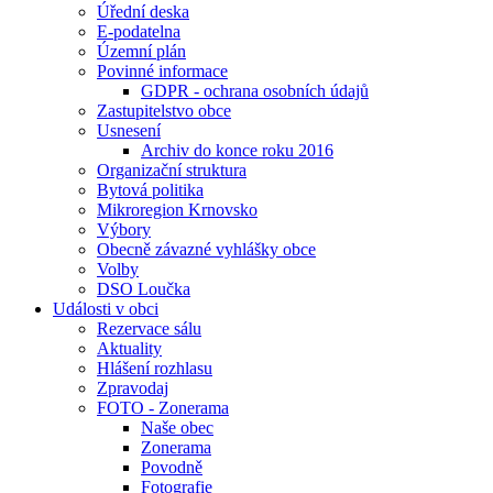
Úřední deska
E-podatelna
Územní plán
Povinné informace
GDPR - ochrana osobních údajů
Zastupitelstvo obce
Usnesení
Archiv do konce roku 2016
Organizační struktura
Bytová politika
Mikroregion Krnovsko
Výbory
Obecně závazné vyhlášky obce
Volby
DSO Loučka
Události v obci
Rezervace sálu
Aktuality
Hlášení rozhlasu
Zpravodaj
FOTO - Zonerama
Naše obec
Zonerama
Povodně
Fotografie