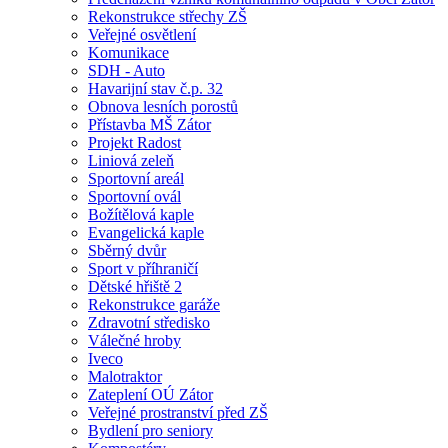
Rekonstrukce střechy ZŠ
Veřejné osvětlení
Komunikace
SDH - Auto
Havarijní stav č.p. 32
Obnova lesních porostů
Přístavba MŠ Zátor
Projekt Radost
Liniová zeleň
Sportovní areál
Sportovní ovál
Božítělová kaple
Evangelická kaple
Sběrný dvůr
Sport v příhraničí
Dětské hřiště 2
Rekonstrukce garáže
Zdravotní středisko
Válečné hroby
Iveco
Malotraktor
Zateplení OÚ Zátor
Veřejné prostranství před ZŠ
Bydlení pro seniory