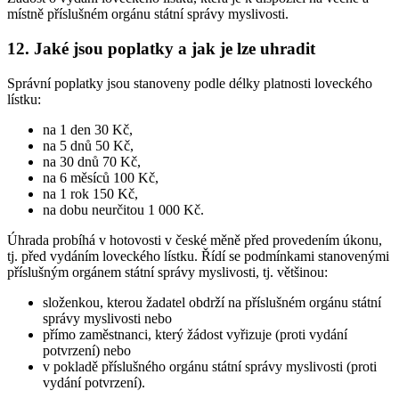
místně příslušném orgánu státní správy myslivosti.
12. Jaké jsou poplatky a jak je lze uhradit
Správní poplatky jsou stanoveny podle délky platnosti loveckého
lístku:
na 1 den 30 Kč,
na 5 dnů 50 Kč,
na 30 dnů 70 Kč,
na 6 měsíců 100 Kč,
na 1 rok 150 Kč,
na dobu neurčitou 1 000 Kč.
Úhrada probíhá v hotovosti v české měně před provedením úkonu,
tj. před vydáním loveckého lístku. Řídí se podmínkami stanovenými
příslušným orgánem státní správy myslivosti, tj. většinou:
složenkou, kterou žadatel obdrží na příslušném orgánu státní
správy myslivosti nebo
přímo zaměstnanci, který žádost vyřizuje (proti vydání
potvrzení) nebo
v pokladě příslušného orgánu státní správy myslivosti (proti
vydání potvrzení).