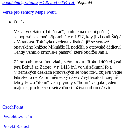
podatelna@zator.cz
+420 554 6454 126
6kqbad4
Verze pro seniory
Mapa webu
O nás
Ves a tvrz Sator ( lat. "oráč", pluh je na místní pečeti)
se poprvé písemně připomíná v r. 1377, kdy ji vlastnil Štěpán
z Varanova. Tak byla uvedena v listině, již se synové
opavského knížete Mikuláše II. podělili o otcovské dědictví.
Tehdy vzniklo krnovské panství, které obdržel Jan I.
Zátor patřil místnímu vladyckému rodu . Roku 1409 obýval
tvrz Bohuš ze Zatora, v r. 1413 byl ve vsi zákupní fojt.
V zemských deskách krnovských se toho roku objevil vedle
latinského de Zator i německý název Zeyffersdorf, zřejmě
tehdy tvrz a "dolní" ves splynuly s "horní" vsí jako jeden
majetek, pro který se setrvačností užívalo obou názvů.
CzechPoint
Povodňový plán
Projekt Radost