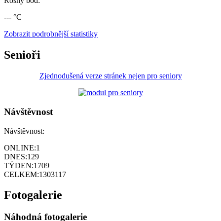
Rosný bod:
--- °C
Zobrazit podrobnější statistiky
Senioři
Zjednodušená verze stránek nejen pro seniory
Návštěvnost
Návštěvnost:
ONLINE:
1
DNES:
129
TÝDEN:
1709
CELKEM:
1303117
Fotogalerie
Náhodná fotogalerie