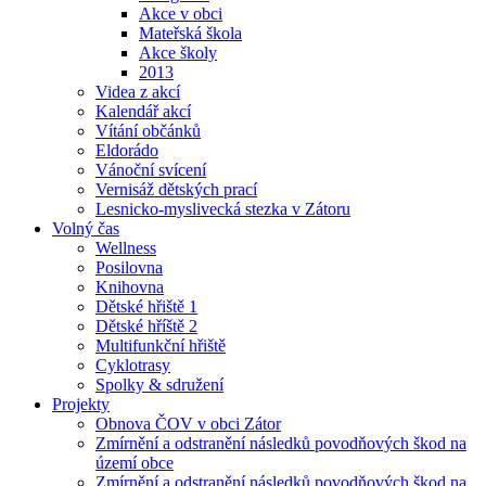
Akce v obci
Mateřská škola
Akce školy
2013
Videa z akcí
Kalendář akcí
Vítání občánků
Eldorádo
Vánoční svícení
Vernisáž dětských prací
Lesnicko-myslivecká stezka v Zátoru
Volný čas
Wellness
Posilovna
Knihovna
Dětské hřiště 1
Dětské hříště 2
Multifunkční hřiště
Cyklotrasy
Spolky & sdružení
Projekty
Obnova ČOV v obci Zátor
Zmírnění a odstranění následků povodňových škod na
území obce
Zmírnění a odstranění následků povodňových škod na