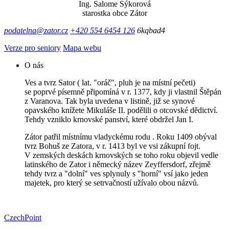
Ing. Salome Sýkorová
starostka obce Zátor
podatelna@zator.cz
+420 554 6454 126
6kqbad4
Verze pro seniory
Mapa webu
O nás
Ves a tvrz Sator ( lat. "oráč", pluh je na místní pečeti)
se poprvé písemně připomíná v r. 1377, kdy ji vlastnil Štěpán
z Varanova. Tak byla uvedena v listině, již se synové
opavského knížete Mikuláše II. podělili o otcovské dědictví.
Tehdy vzniklo krnovské panství, které obdržel Jan I.
Zátor patřil místnímu vladyckému rodu . Roku 1409 obýval
tvrz Bohuš ze Zatora, v r. 1413 byl ve vsi zákupní fojt.
V zemských deskách krnovských se toho roku objevil vedle
latinského de Zator i německý název Zeyffersdorf, zřejmě
tehdy tvrz a "dolní" ves splynuly s "horní" vsí jako jeden
majetek, pro který se setrvačností užívalo obou názvů.
CzechPoint