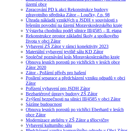
území obce
Zpracování PD k akci Rekonstrukce budovy
zdravotního střediska Zátor – Loučky, č.p. 98
Úhrada nákladů vzniklých u JSDH v souvislosti s
řešením povodní na území Moravskoslezského kraje
Výstavba chodníku podél silnice III⁄4585 – II. etapa
Rekonstrukce prostor základní školy a spolkového
života v obci Zátor
Vybavení ZŠ Zátor v rámci konektivity 2023
Materiální vybavení jeviště sálu KD Zátor
Společné poznávání krás Moravskoslezského kraje
Obnova lesních porostů po vichřicích v lesích obce
Zátor 2020
Zátor - Požární přívěs pro hašení
Posílení separace a předcházení vzniku odpadů v obci
Zátor
Pořízení vybavení pro JSDH Zátor
Bezbariérové úpravy budovy ZŠ Zátor
Zvýšení bezpečnosti na silnici III⁄4585 v obci Zátor
Sázíme budoucnost
Obnova lesních porostů po vichřici Eberhard v lesích
obce Zátor
Modernizace ateliéru v ZŠ Zátor a tělocvičny
Vybavení kulturního sálu
Předcházení vzniku komunálního odpadu v Obci Zátor