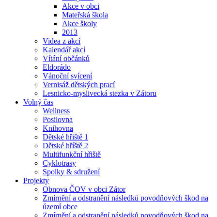
Akce v obci
Mateřská škola
Akce školy
2013
Videa z akcí
Kalendář akcí
Vítání občánků
Eldorádo
Vánoční svícení
Vernisáž dětských prací
Lesnicko-myslivecká stezka v Zátoru
Volný čas
Wellness
Posilovna
Knihovna
Dětské hřiště 1
Dětské hříště 2
Multifunkční hřiště
Cyklotrasy
Spolky & sdružení
Projekty
Obnova ČOV v obci Zátor
Zmírnění a odstranění následků povodňových škod na
území obce
Zmírnění a odstranění následků povodňových škod na