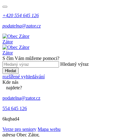
+420 554 645 126
podatelna@zator.cz
Zátor
Zátor
S čím Vám můžeme pomoci?
Hledaný výraz
Hledat
rozšířené vyhledávání
Kde
nás
najdete?
podatelna@zator.cz
554 645 126
6kqbad4
Verze pro seniory
Mapa webu
adresa
Obec Zátor,