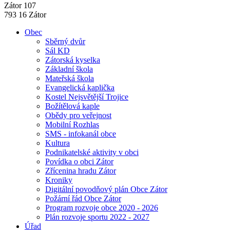
Zátor 107
793 16 Zátor
Obec
Sběrný dvůr
Sál KD
Zátorská kyselka
Základní škola
Mateřská škola
Evangelická kaplička
Kostel Nejsvětější Trojice
Božítělová kaple
Obědy pro veřejnost
Mobilní Rozhlas
SMS - infokanál obce
Kultura
Podnikatelské aktivity v obci
Povídka o obci Zátor
Zřícenina hradu Zátor
Kroniky
Digitální povodňový plán Obce Zátor
Požární řád Obce Zátor
Program rozvoje obce 2020 - 2026
Plán rozvoje sportu 2022 - 2027
Úřad