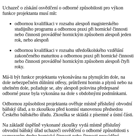
Uchazeč o získání osvědčení o odborné způsobilosti pro výkon
funkce projektanta musí mít:
odbornou kvalifikaci v rozsahu alespoň magisterského
studijního programu a odbornou praxi při hornické činnosti
nebo činnosti prováděné hornickým způsobem alespoň jeden
rok, nebo alespoň
odbornou kvalifikaci v rozsahu středoškolského vzdělání
zakončeného maturitou a odbornou praxi při hornické činnosti
nebo činnosti prováděné hornickým způsobem alespoň čtyři
roky.
Má-li být funkce projektanta vykonávána na plynujícím dole, na
dole nebezpečném důlními otřesy, průtržemi hornin a plynů nebo na
uhelném dole, požaduje se, aby alespoň polovina předepsané
odborné praxe byla vykonána na dole s obdobnými podmínkami.
Odbornou způsobilost projektanta ověřuje místně příslušný obvodní
báňský úřad, a to zkouškou před komisí stanovenou předsedou
Českého báňského úřadu. Zkouška se skládá z písemné a ústní části.
Na základě úspěšně vykonané zkoušky vydá místně příslušný
obvodní báňský úřad uchazeči osvědčení o odborné způsobilosti s
vymezením druhu hornické činnosti nebo činnosti prováděné