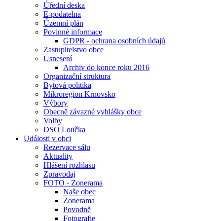
Úřední deska
E-podatelna
Územní plán
Povinné informace
GDPR - ochrana osobních údajů
Zastupitelstvo obce
Usnesení
Archiv do konce roku 2016
Organizační struktura
Bytová politika
Mikroregion Krnovsko
Výbory
Obecně závazné vyhlášky obce
Volby
DSO Loučka
Události v obci
Rezervace sálu
Aktuality
Hlášení rozhlasu
Zpravodaj
FOTO - Zonerama
Naše obec
Zonerama
Povodně
Fotografie