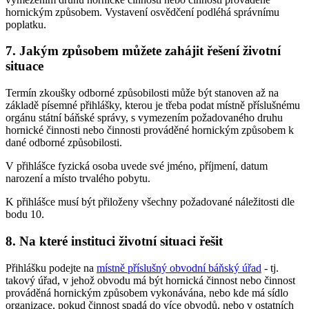
hornickým způsobem. Vystavení osvědčení podléhá správnímu
poplatku.
7. Jakým způsobem můžete zahájit řešení životní
situace
Termín zkoušky odborné způsobilosti může být stanoven až na
základě písemné přihlášky, kterou je třeba podat místně příslušnému
orgánu státní báňské správy, s vymezením požadovaného druhu
hornické činnosti nebo činnosti prováděné hornickým způsobem k
dané odborné způsobilosti.
V přihlášce fyzická osoba uvede své jméno, příjmení, datum
narození a místo trvalého pobytu.
K přihlášce musí být přiloženy všechny požadované náležitosti dle
bodu 10.
8. Na které instituci životní situaci řešit
Přihlášku podejte na
místně příslušný obvodní báňský úřad
- tj.
takový úřad, v jehož obvodu má být hornická činnost nebo činnost
prováděná hornickým způsobem vykonávána, nebo kde má sídlo
organizace, pokud činnost spadá do více obvodů, nebo v ostatních