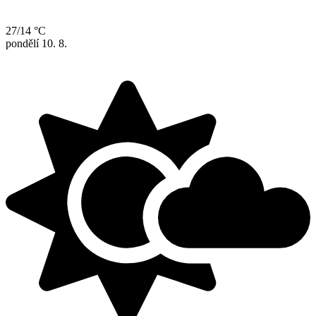
27/14 °C
pondělí
10. 8.