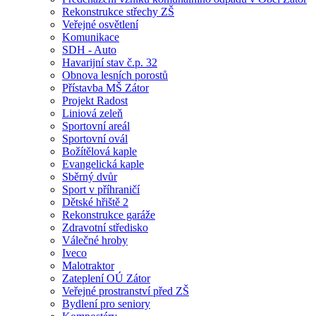
Rekonstrukce střechy ZŠ
Veřejné osvětlení
Komunikace
SDH - Auto
Havarijní stav č.p. 32
Obnova lesních porostů
Přístavba MŠ Zátor
Projekt Radost
Liniová zeleň
Sportovní areál
Sportovní ovál
Božítělová kaple
Evangelická kaple
Sběrný dvůr
Sport v příhraničí
Dětské hřiště 2
Rekonstrukce garáže
Zdravotní středisko
Válečné hroby
Iveco
Malotraktor
Zateplení OÚ Zátor
Veřejné prostranství před ZŠ
Bydlení pro seniory