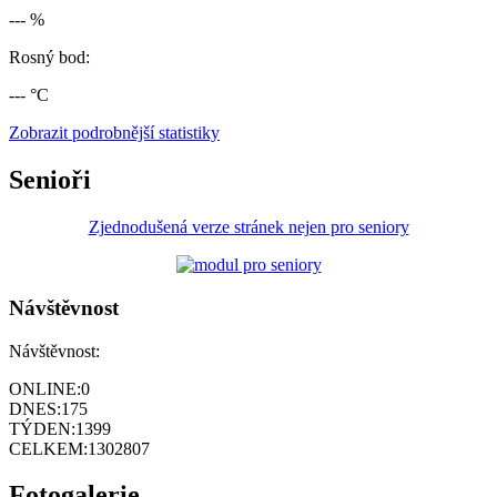
--- %
Rosný bod:
--- °C
Zobrazit podrobnější statistiky
Senioři
Zjednodušená verze stránek nejen pro seniory
Návštěvnost
Návštěvnost:
ONLINE:
0
DNES:
175
TÝDEN:
1399
CELKEM:
1302807
Fotogalerie