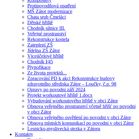
Kompostéry
Protipovodňová opatření
MŠ Zátor modernizace
Chata srub Čmeláci
Dětské hřiště
Chodník silnice III.
Veřejné prostranství
Rekonstrukce kostela
Zateplení ZŠ
Jídelna ZŠ Zátor
Víceúčelové hřiště
Chodník I⁄45
Plynofikace
Ze života projektů...
Zpracování PD k akci Rekonstrukce budovy
zdravotního střediska Zátor – Loučky, č.p. 98
Opravy po povodni září 2024
Projekt workoutové hřiště 1.docx
Vybudování workoutového hřiště v obci Zátor
Obnova veřejného prostranství včetně hřišť po povodni
v obci Zátor
Obnova veřejného osvětlení po povodni v obci Zátor
Obnova místních komunikací po povodni v obci Zátor
Lesnicko-myslivecká stezka v Zátoru
Kontakty