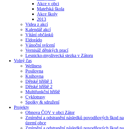
Akce v obci
Mateřská škola
Akce školy
2013
Videa z akcí
Kalendář akcí
Vítání občánků
Eldorádo
Vánoční svícení
Vernisáž dětských prací
Lesnicko-myslivecká stezka v Zátoru
Volný čas
Wellness
Posilovna
Knihovna
Dětské hřiště 1
Dětské hříště 2
Multifunkční hřiště
Cyklotrasy
Spolky & sdružení
Projekty
Obnova ČOV v obci Zátor
Zmírnění a odstranění následků povodňových škod na
území obce
Zmírnění a odstranění následků povodňových škod na