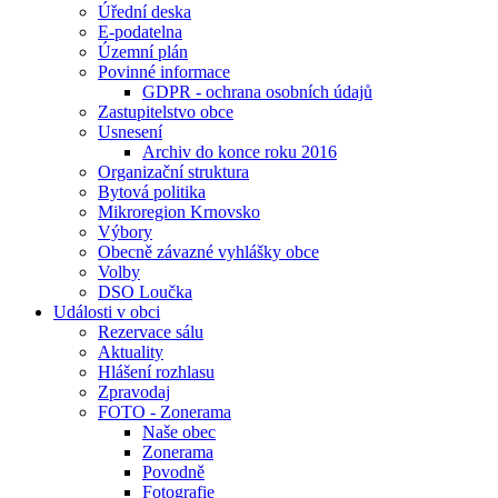
Úřední deska
E-podatelna
Územní plán
Povinné informace
GDPR - ochrana osobních údajů
Zastupitelstvo obce
Usnesení
Archiv do konce roku 2016
Organizační struktura
Bytová politika
Mikroregion Krnovsko
Výbory
Obecně závazné vyhlášky obce
Volby
DSO Loučka
Události v obci
Rezervace sálu
Aktuality
Hlášení rozhlasu
Zpravodaj
FOTO - Zonerama
Naše obec
Zonerama
Povodně
Fotografie