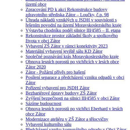
území obce
Zpracování PD k akci Rekonstrukce budovy
zdravotního střediska Zátor – Loučky, č.p. 98
Úhrada nákladů vzniklých u JSDH v souvislosti s
řešením povodní na území Moravskoslezského kraje
Výstavba chodníku podél silnice III⁄4585 – II. etapa
Rekonstrukce prostor základní školy a spolkového
života v obci Zátor
Vybavení ZŠ Zátor v rámci konektivity 2023
Materiální vybavení jeviště sálu KD Zátor
Společné poznávání krás Moravskoslezského kraje
Obnova lesních porostů po vichřicích v lesích obce
Zátor 2020
Zátor - Požární přívěs pro hašení
Posílení separace a předcházení vzniku odpadů v obci
Zátor
Pořízení vybavení pro JSDH Zátor
Bezbariérové úpravy budovy ZŠ Zátor
Zvýšení bezpečnosti na silnici III⁄4585 v obci Zátor
Sázíme budoucnost
Obnova lesních porostů po vichřici Eberhard v lesích
obce Zátor
Modernizace ateliéru v ZŠ Zátor a tělocvičny
Vybavení kulturního sálu
Předcházení vzniku komunálního odpadu v Obci Zátor