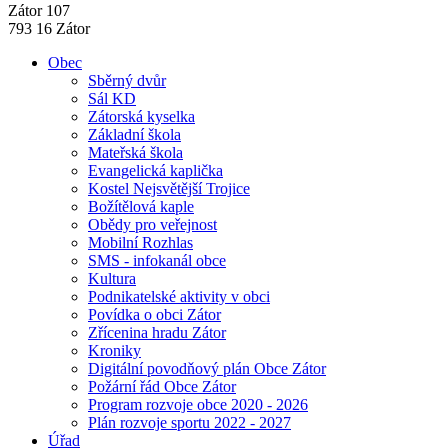
Zátor 107
793 16 Zátor
Obec
Sběrný dvůr
Sál KD
Zátorská kyselka
Základní škola
Mateřská škola
Evangelická kaplička
Kostel Nejsvětější Trojice
Božítělová kaple
Obědy pro veřejnost
Mobilní Rozhlas
SMS - infokanál obce
Kultura
Podnikatelské aktivity v obci
Povídka o obci Zátor
Zřícenina hradu Zátor
Kroniky
Digitální povodňový plán Obce Zátor
Požární řád Obce Zátor
Program rozvoje obce 2020 - 2026
Plán rozvoje sportu 2022 - 2027
Úřad