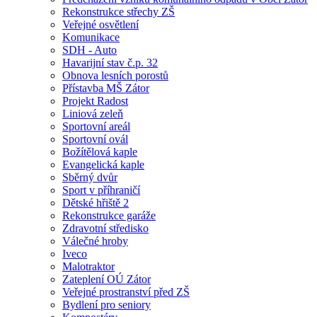
Rekonstrukce střechy ZŠ
Veřejné osvětlení
Komunikace
SDH - Auto
Havarijní stav č.p. 32
Obnova lesních porostů
Přístavba MŠ Zátor
Projekt Radost
Liniová zeleň
Sportovní areál
Sportovní ovál
Božítělová kaple
Evangelická kaple
Sběrný dvůr
Sport v příhraničí
Dětské hřiště 2
Rekonstrukce garáže
Zdravotní středisko
Válečné hroby
Iveco
Malotraktor
Zateplení OÚ Zátor
Veřejné prostranství před ZŠ
Bydlení pro seniory