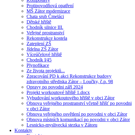
Kompostéry
Protipovodňová opatření
MŠ Zátor modernizace
Chata srub Čmeláci
Dětské hřiště
Chodník silnice III.
Veřejné prostranství
Rekonstrukce kostela
Zateplení ZŠ
Jídelna ZŠ Zátor
Víceúčelové hřiště
Chodník I⁄45
Plynofikace
Ze života projektů...
Zpracování PD k akci Rekonstrukce budovy
zdravotního střediska Zátor – Loučky, č.p. 98
Opravy po povodni září 2024
Projekt workoutové hřiště 1.docx
Vybudování workoutového hřiště v obci Zátor
Obnova veřejného prostranství včetně hřišť po povodni
v obci Zátor
Obnova veřejného osvětlení po povodni v obci Zátor
Obnova místních komunikací po povodni v obci Zátor
Lesnicko-myslivecká stezka v Zátoru
Kontakty