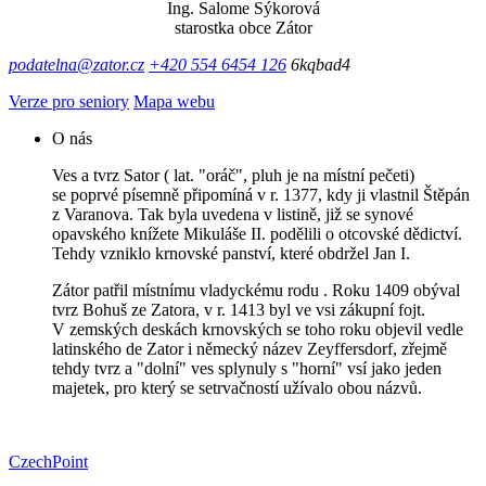
Ing. Salome Sýkorová
starostka obce Zátor
podatelna@zator.cz
+420 554 6454 126
6kqbad4
Verze pro seniory
Mapa webu
O nás
Ves a tvrz Sator ( lat. "oráč", pluh je na místní pečeti)
se poprvé písemně připomíná v r. 1377, kdy ji vlastnil Štěpán
z Varanova. Tak byla uvedena v listině, již se synové
opavského knížete Mikuláše II. podělili o otcovské dědictví.
Tehdy vzniklo krnovské panství, které obdržel Jan I.
Zátor patřil místnímu vladyckému rodu . Roku 1409 obýval
tvrz Bohuš ze Zatora, v r. 1413 byl ve vsi zákupní fojt.
V zemských deskách krnovských se toho roku objevil vedle
latinského de Zator i německý název Zeyffersdorf, zřejmě
tehdy tvrz a "dolní" ves splynuly s "horní" vsí jako jeden
majetek, pro který se setrvačností užívalo obou názvů.
CzechPoint