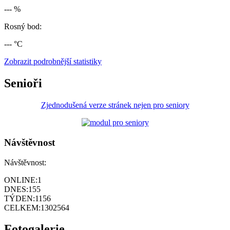
--- %
Rosný bod:
--- °C
Zobrazit podrobnější statistiky
Senioři
Zjednodušená verze stránek nejen pro seniory
Návštěvnost
Návštěvnost:
ONLINE:
1
DNES:
155
TÝDEN:
1156
CELKEM:
1302564
Fotogalerie