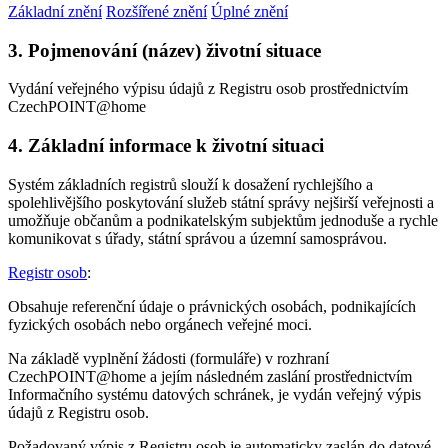
Základní znění
Rozšířené znění
Úplné znění
3. Pojmenování (název) životní situace
Vydání veřejného výpisu údajů z Registru osob prostřednictvím
CzechPOINT@home
4. Základní informace k životní situaci
Systém základních registrů slouží k dosažení rychlejšího a
spolehlivějšího poskytování služeb státní správy nejširší veřejnosti a
umožňuje občanům a podnikatelským subjektům jednoduše a rychle
komunikovat s úřady, státní správou a územní samosprávou.
Registr osob
:
Obsahuje referenční údaje o právnických osobách, podnikajících
fyzických osobách nebo orgánech veřejné moci.
Na základě vyplnění žádosti (formuláře) v rozhraní
CzechPOINT@home a jejím následném zaslání prostřednictvím
Informačního systému datových schránek, je vydán veřejný výpis
údajů z Registru osob.
Požadovaný výpis z Registru osob je automaticky zaslán do datové