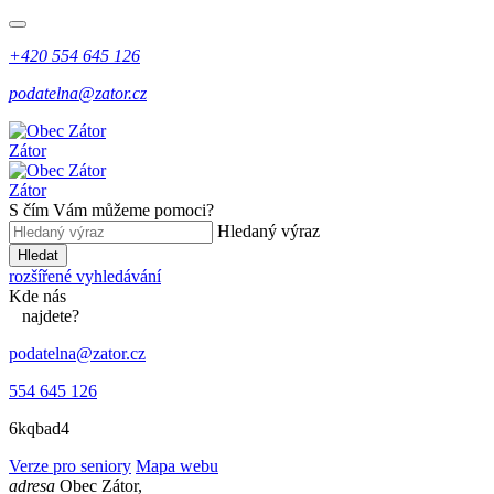
+420 554 645 126
podatelna@zator.cz
Zátor
Zátor
S čím Vám můžeme pomoci?
Hledaný výraz
Hledat
rozšířené vyhledávání
Kde
nás
najdete?
podatelna@zator.cz
554 645 126
6kqbad4
Verze pro seniory
Mapa webu
adresa
Obec Zátor,