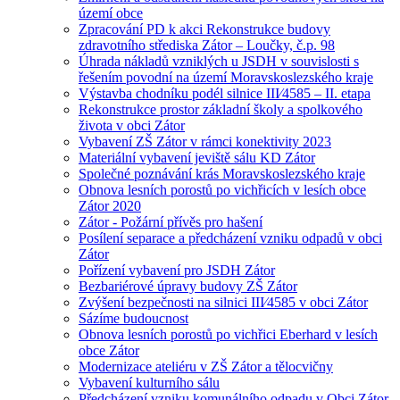
území obce
Zpracování PD k akci Rekonstrukce budovy
zdravotního střediska Zátor – Loučky, č.p. 98
Úhrada nákladů vzniklých u JSDH v souvislosti s
řešením povodní na území Moravskoslezského kraje
Výstavba chodníku podél silnice III⁄4585 – II. etapa
Rekonstrukce prostor základní školy a spolkového
života v obci Zátor
Vybavení ZŠ Zátor v rámci konektivity 2023
Materiální vybavení jeviště sálu KD Zátor
Společné poznávání krás Moravskoslezského kraje
Obnova lesních porostů po vichřicích v lesích obce
Zátor 2020
Zátor - Požární přívěs pro hašení
Posílení separace a předcházení vzniku odpadů v obci
Zátor
Pořízení vybavení pro JSDH Zátor
Bezbariérové úpravy budovy ZŠ Zátor
Zvýšení bezpečnosti na silnici III⁄4585 v obci Zátor
Sázíme budoucnost
Obnova lesních porostů po vichřici Eberhard v lesích
obce Zátor
Modernizace ateliéru v ZŠ Zátor a tělocvičny
Vybavení kulturního sálu
Předcházení vzniku komunálního odpadu v Obci Zátor