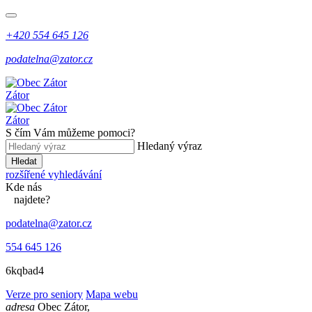
+420 554 645 126
podatelna@zator.cz
Zátor
Zátor
S čím Vám můžeme pomoci?
Hledaný výraz
Hledat
rozšířené vyhledávání
Kde
nás
najdete?
podatelna@zator.cz
554 645 126
6kqbad4
Verze pro seniory
Mapa webu
adresa
Obec Zátor,