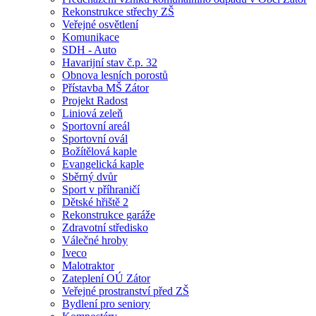
Rekonstrukce střechy ZŠ
Veřejné osvětlení
Komunikace
SDH - Auto
Havarijní stav č.p. 32
Obnova lesních porostů
Přístavba MŠ Zátor
Projekt Radost
Liniová zeleň
Sportovní areál
Sportovní ovál
Božítělová kaple
Evangelická kaple
Sběrný dvůr
Sport v příhraničí
Dětské hřiště 2
Rekonstrukce garáže
Zdravotní středisko
Válečné hroby
Iveco
Malotraktor
Zateplení OÚ Zátor
Veřejné prostranství před ZŠ
Bydlení pro seniory