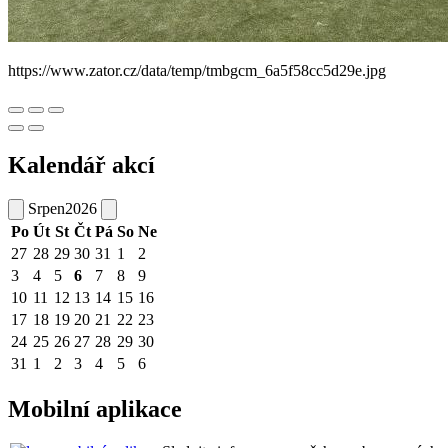
https://www.zator.cz/data/temp/tmbgcm_6a5f58cc5d29e.jpg
Kalendář akcí
Srpen
2026
Po
Út
St
Čt
Pá
So
Ne
27
28
29
30
31
1
2
3
4
5
6
7
8
9
10
11
12
13
14
15
16
17
18
19
20
21
22
23
24
25
26
27
28
29
30
31
1
2
3
4
5
6
Mobilní aplikace