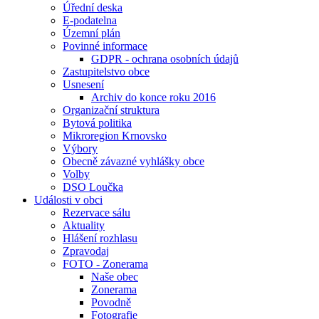
Úřední deska
E-podatelna
Územní plán
Povinné informace
GDPR - ochrana osobních údajů
Zastupitelstvo obce
Usnesení
Archiv do konce roku 2016
Organizační struktura
Bytová politika
Mikroregion Krnovsko
Výbory
Obecně závazné vyhlášky obce
Volby
DSO Loučka
Události v obci
Rezervace sálu
Aktuality
Hlášení rozhlasu
Zpravodaj
FOTO - Zonerama
Naše obec
Zonerama
Povodně
Fotografie