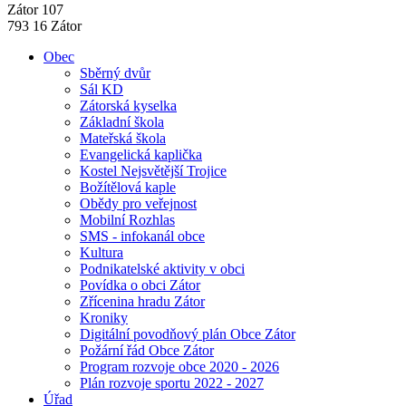
Zátor 107
793 16 Zátor
Obec
Sběrný dvůr
Sál KD
Zátorská kyselka
Základní škola
Mateřská škola
Evangelická kaplička
Kostel Nejsvětější Trojice
Božítělová kaple
Obědy pro veřejnost
Mobilní Rozhlas
SMS - infokanál obce
Kultura
Podnikatelské aktivity v obci
Povídka o obci Zátor
Zřícenina hradu Zátor
Kroniky
Digitální povodňový plán Obce Zátor
Požární řád Obce Zátor
Program rozvoje obce 2020 - 2026
Plán rozvoje sportu 2022 - 2027
Úřad