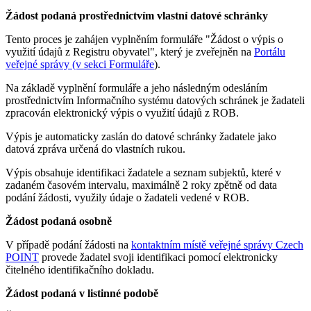
Žádost podaná prostřednictvím vlastní datové schránky
Tento proces je zahájen vyplněním formuláře "Žádost o výpis o
využití údajů z Registru obyvatel", který je zveřejněn na
Portálu
veřejné správy (v sekci Formuláře
).
Na základě vyplnění formuláře a jeho následným odesláním
prostřednictvím Informačního systému datových schránek je žadateli
zpracován elektronický výpis o využití údajů z ROB.
Výpis je automaticky zaslán do datové schránky žadatele jako
datová zpráva určená do vlastních rukou.
Výpis obsahuje identifikaci žadatele a seznam subjektů, které v
zadaném časovém intervalu, maximálně 2 roky zpětně od data
podání žádosti, využily údaje o žadateli vedené v ROB.
Žádost podaná osobně
V případě podání žádosti na
kontaktním místě veřejné správy Czech
POINT
provede žadatel svoji identifikaci pomocí elektronicky
čitelného identifikačního dokladu.
Žádost podaná v listinné podobě