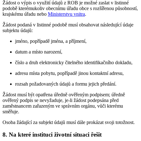
Žádost o výpis o využití údajů z ROB je možné zaslat v listinné
podobě kterémukoliv obecnímu úřadu obce s rozšířenou působností,
krajskému úřadu nebo
Ministerstvu vnitra
.
Žádost podaná v listinné podobě musí obsahovat následující údaje
subjektu údajů:
jméno, popřípadě jména, a příjmení,
datum a místo narození,
číslo a druh elektronicky čitelného identifikačního dokladu,
adresu místa pobytu, popřípadě jinou kontaktní adresu,
rozsah požadovaných údajů a formu jejich předání.
Žádost musí být opatřena úředně ověřeným podpisem; úředně
ověřený podpis se nevyžaduje, je-li žádost podepsána před
zaměstnancem zařazeným ve správním orgánu, vůči kterému
směřuje.
Osoba žádající za subjekt údajů musí dále prokázat svoji totožnost.
8. Na které instituci životní situaci řešit