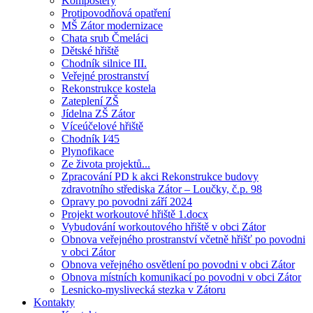
Kompostéry
Protipovodňová opatření
MŠ Zátor modernizace
Chata srub Čmeláci
Dětské hřiště
Chodník silnice III.
Veřejné prostranství
Rekonstrukce kostela
Zateplení ZŠ
Jídelna ZŠ Zátor
Víceúčelové hřiště
Chodník I⁄45
Plynofikace
Ze života projektů...
Zpracování PD k akci Rekonstrukce budovy
zdravotního střediska Zátor – Loučky, č.p. 98
Opravy po povodni září 2024
Projekt workoutové hřiště 1.docx
Vybudování workoutového hřiště v obci Zátor
Obnova veřejného prostranství včetně hřišť po povodni
v obci Zátor
Obnova veřejného osvětlení po povodni v obci Zátor
Obnova místních komunikací po povodni v obci Zátor
Lesnicko-myslivecká stezka v Zátoru
Kontakty