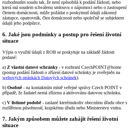
rozhodnutím soudu tak, že není způsobilá k podání žádosti, nebo
která má soudem schválenu smlouvu o nápomoci nebo o zastoupení
členem domácnosti, může požádat o poskytnutí údajů zákonný
zástupce, opatrovník, člen domácnosti nebo společně se subjektem
údajů jeho podpůrce.
6. Jaké jsou podmínky a postup pro řešení životní
situace
Výpis o využití údajů z ROB se poskytuje na základě žádosti
podané:
a)
Z vlastní datové schránky
- v rozhraní CzechPOINT@home
(postup podání žádosti o zřízení datové schránky je zveřejněn na
webových stránkách Datových schránek
).
b)
Osobně
- na kontaktním místě veřejné správy Czech POINT v
případě, že žadatel nemá zřízenu a aktivovánu datovou schránku.
c)
V listinné podobě
- zaslané kterémukoliv obecnímu úřadu obce s
rozšířenou působností, krajskému úřadu nebo Ministerstvu vnitra.
7. Jakým způsobem můžete zahájit řešení životní
situace