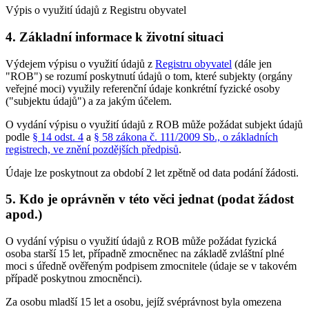
Výpis o využití údajů z Registru obyvatel
4. Základní informace k životní situaci
Výdejem výpisu o využití údajů z
Registru obyvatel
(dále jen
"ROB") se rozumí poskytnutí údajů o tom, které subjekty (orgány
veřejné moci) využily referenční údaje konkrétní fyzické osoby
("subjektu údajů") a za jakým účelem.
O vydání výpisu o využití údajů z ROB může požádat subjekt údajů
podle
§ 14 odst. 4
a
§ 58 zákona č. 111/2009 Sb., o základních
registrech, ve znění pozdějších předpisů
.
Údaje lze poskytnout za období 2 let zpětně od data podání žádosti.
5. Kdo je oprávněn v této věci jednat (podat žádost
apod.)
O vydání výpisu o využití údajů z ROB může požádat fyzická
osoba starší 15 let, případně zmocněnec na základě zvláštní plné
moci s úředně ověřeným podpisem zmocnitele (údaje se v takovém
případě poskytnou zmocněnci).
Za osobu mladší 15 let a osobu, jejíž svéprávnost byla omezena