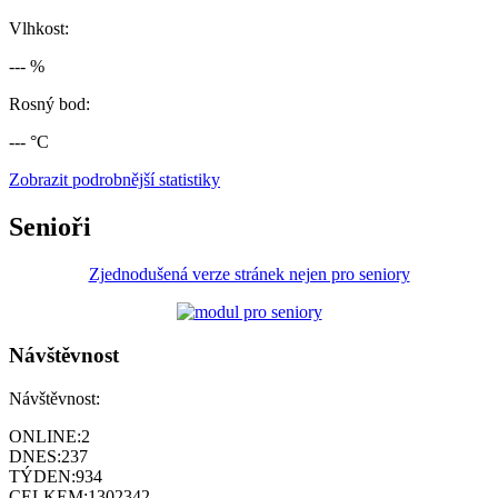
Vlhkost:
--- %
Rosný bod:
--- °C
Zobrazit podrobnější statistiky
Senioři
Zjednodušená verze stránek nejen pro seniory
Návštěvnost
Návštěvnost:
ONLINE:
2
DNES:
237
TÝDEN:
934
CELKEM:
1302342