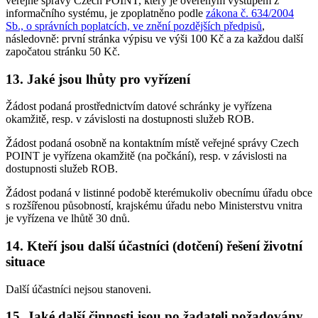
veřejné správy Czech POINT, který je ověřeným výstupem z
informačního systému, je zpoplatněno podle
zákona č. 634/2004
Sb., o správních poplatcích, ve znění pozdějších předpisů
,
následovně: první stránka výpisu ve výši 100 Kč a za každou další
započatou stránku 50 Kč.
13. Jaké jsou lhůty pro vyřízení
Žádost podaná prostřednictvím datové schránky je vyřízena
okamžitě, resp. v závislosti na dostupnosti služeb ROB.
Žádost podaná osobně na kontaktním místě veřejné správy Czech
POINT je vyřízena okamžitě (na počkání), resp. v závislosti na
dostupnosti služeb ROB.
Žádost podaná v listinné podobě kterémukoliv obecnímu úřadu obce
s rozšířenou působností, krajskému úřadu nebo Ministerstvu vnitra
je vyřízena ve lhůtě 30 dnů.
14. Kteří jsou další účastníci (dotčení) řešení životní
situace
Další účastníci nejsou stanoveni.
15. Jaké další činnosti jsou po žadateli požadovány