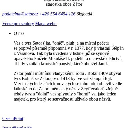
starostka obce Zátor
podatelna@zator.cz
+420 554 6454 126
6kqbad4
Verze pro seniory
Mapa webu
O nás
Ves a tvrz Sator ( lat. "oráč", pluh je na místní pečeti)
se poprvé písemně připomíná v r. 1377, kdy ji vlastnil Štěpán
z Varanova. Tak byla uvedena v listině, již se synové
opavského knížete Mikuláše II. podělili o otcovské dědictví.
Tehdy vzniklo krnovské panství, které obdržel Jan I.
Zátor patřil místnímu vladyckému rodu . Roku 1409 obýval
tvrz Bohuš ze Zatora, v r. 1413 byl ve vsi zákupní fojt.
V zemských deskách krnovských se toho roku objevil vedle
latinského de Zator i německý název Zeyffersdorf, zřejmě
tehdy tvrz a "dolní" ves splynuly s "horní" vsí jako jeden
majetek, pro který se setrvačností užívalo obou názvů.
CzechPoint