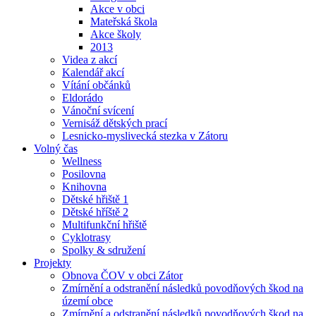
Akce v obci
Mateřská škola
Akce školy
2013
Videa z akcí
Kalendář akcí
Vítání občánků
Eldorádo
Vánoční svícení
Vernisáž dětských prací
Lesnicko-myslivecká stezka v Zátoru
Volný čas
Wellness
Posilovna
Knihovna
Dětské hřiště 1
Dětské hříště 2
Multifunkční hřiště
Cyklotrasy
Spolky & sdružení
Projekty
Obnova ČOV v obci Zátor
Zmírnění a odstranění následků povodňových škod na
území obce
Zmírnění a odstranění následků povodňových škod na