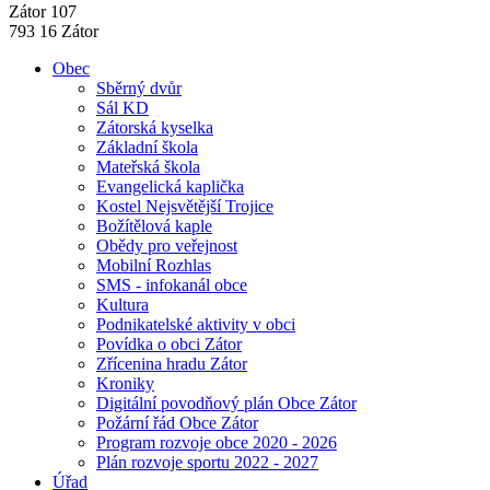
Zátor 107
793 16 Zátor
Obec
Sběrný dvůr
Sál KD
Zátorská kyselka
Základní škola
Mateřská škola
Evangelická kaplička
Kostel Nejsvětější Trojice
Božítělová kaple
Obědy pro veřejnost
Mobilní Rozhlas
SMS - infokanál obce
Kultura
Podnikatelské aktivity v obci
Povídka o obci Zátor
Zřícenina hradu Zátor
Kroniky
Digitální povodňový plán Obce Zátor
Požární řád Obce Zátor
Program rozvoje obce 2020 - 2026
Plán rozvoje sportu 2022 - 2027
Úřad