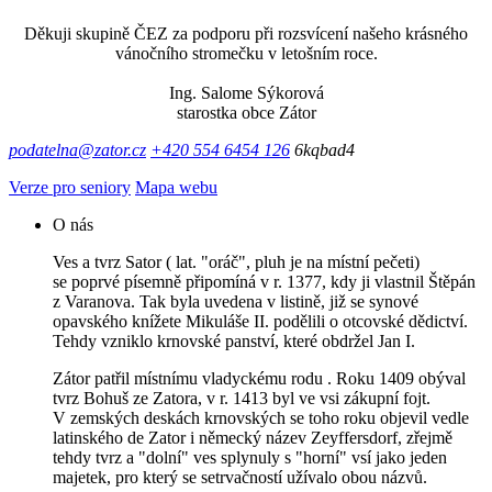
Děkuji skupině ČEZ za podporu při rozsvícení našeho krásného
vánočního stromečku v letošním roce.
Ing. Salome Sýkorová
starostka obce Zátor
podatelna@zator.cz
+420 554 6454 126
6kqbad4
Verze pro seniory
Mapa webu
O nás
Ves a tvrz Sator ( lat. "oráč", pluh je na místní pečeti)
se poprvé písemně připomíná v r. 1377, kdy ji vlastnil Štěpán
z Varanova. Tak byla uvedena v listině, již se synové
opavského knížete Mikuláše II. podělili o otcovské dědictví.
Tehdy vzniklo krnovské panství, které obdržel Jan I.
Zátor patřil místnímu vladyckému rodu . Roku 1409 obýval
tvrz Bohuš ze Zatora, v r. 1413 byl ve vsi zákupní fojt.
V zemských deskách krnovských se toho roku objevil vedle
latinského de Zator i německý název Zeyffersdorf, zřejmě
tehdy tvrz a "dolní" ves splynuly s "horní" vsí jako jeden
majetek, pro který se setrvačností užívalo obou názvů.