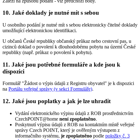
Záleží na způsobu podání - viz předchozí body.
10. Jaké doklady je nutné mít s sebou
U osobního podání je nutné mít s sebou elektronicky čitelné doklady
umožňující elektronickou identifikaci.
U občanů České republiky občanský průkaz nebo cestovní pas, u
cizinců doklad o povolení k dlouhodobému pobytu na území České
republiky (např. průkaz o povolení k pobytu).
11. Jaké jsou potřebné formuláře a kde jsou k
dispozici
Formulář "Žádost o výpis údajů z Registru obyvatel" je k dispozici
na
Portálu veřejné správy (v sekci Formuláře)
.
12. Jaké jsou poplatky a jak je lze uhradit
Vydání elektronického výpisu údajů z ROB prostřednictvím
CzechPOINT@home
není zpoplatněno
.
Poskytnutí výpisu údajů z ROB na kontaktním místě veřejné
správy Czech POINT, který je ověřeným výstupem z
informačního systému,
je zpoplatněno
podle
položky č. 3