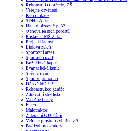
Rekonstrukce střechy ZŠ
Veřejné osvětlení
Komunikace
SDH - Auto
Havarijní stav č.p. 32
Obnova lesních porostů
Přístavba MŠ Zátor
Projekt Radost
Liniová zeleň
Sportovní areál
Sportovní ovál
Božítělová kaple
Evangelická kaple
Sběrný dvůr
Sport v příhraničí
Dětské hřiště 2
Rekonstrukce garáže
Zdravotní středisko
Válečné hroby
Iveco
Malotraktor
Zateplení OÚ Zátor
Veřejné prostranství před ZŠ
Bydlení pro seniory