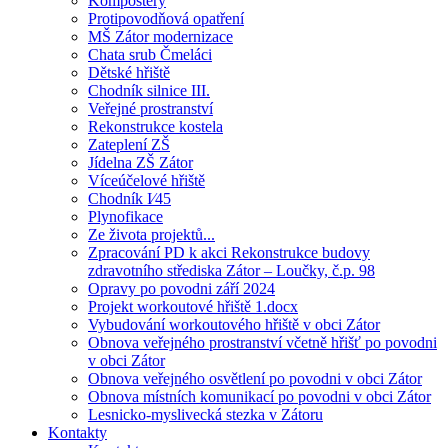
Kompostéry
Protipovodňová opatření
MŠ Zátor modernizace
Chata srub Čmeláci
Dětské hřiště
Chodník silnice III.
Veřejné prostranství
Rekonstrukce kostela
Zateplení ZŠ
Jídelna ZŠ Zátor
Víceúčelové hřiště
Chodník I⁄45
Plynofikace
Ze života projektů...
Zpracování PD k akci Rekonstrukce budovy
zdravotního střediska Zátor – Loučky, č.p. 98
Opravy po povodni září 2024
Projekt workoutové hřiště 1.docx
Vybudování workoutového hřiště v obci Zátor
Obnova veřejného prostranství včetně hřišť po povodni
v obci Zátor
Obnova veřejného osvětlení po povodni v obci Zátor
Obnova místních komunikací po povodni v obci Zátor
Lesnicko-myslivecká stezka v Zátoru
Kontakty