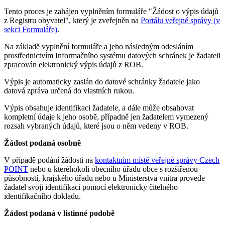
Tento proces je zahájen vyplněním formuláře "Žádost o výpis údajů
z Registru obyvatel", který je zveřejněn na
Portálu veřejné správy (v
sekci Formuláře)
.
Na základě vyplnění formuláře a jeho následným odesláním
prostřednictvím Informačního systému datových schránek je žadateli
zpracován elektronický výpis údajů z ROB.
Výpis je automaticky zaslán do datové schránky žadatele jako
datová zpráva určená do vlastních rukou.
Výpis obsahuje identifikaci žadatele, a dále může obsahovat
kompletní údaje k jeho osobě, případně jen žadatelem vymezený
rozsah vybraných údajů, které jsou o něm vedeny v ROB.
Žádost podaná osobně
V případě podání žádosti na
kontaktním místě veřejné správy Czech
POINT
nebo u kteréhokoli obecního úřadu obce s rozšířenou
působností, krajského úřadu nebo u Ministerstva vnitra provede
žadatel svoji identifikaci pomocí elektronicky čitelného
identifikačního dokladu.
Žádost podaná v listinné podobě