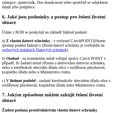
zástupce, opatrovník, člen domácnosti nebo společně se subjektem
údajů jeho podpůrce.
6. Jaké jsou podmínky a postup pro řešení životní
situace
Údaje z ROB se poskytují na základě žádosti podané:
a)
Z vlastní datové schránky
- v rozhraní CzechPOINT@home
(postup podání žádosti o zřízení datové schránky je zveřejněn na
webových stránkách Datových schránek
).
b)
Osobně
- na kontaktním místě veřejné správy Czech POINT v
případě, že žadatel nemá zřízenu a aktivovánu datovou schránku,
nebo u kteréhokoli obecního úřadu obce s rozšířenou působností,
krajského úřadu nebo u Ministerstva vnitra.
c)
V listinné podobě
- zaslané kterémukoliv obecnímu úřadu obce s
rozšířenou působností, krajskému úřadu nebo Ministerstvu vnitra.
7. Jakým způsobem můžete zahájit řešení životní
situace
Žádost podaná prostřednictvím vlastní datové schránky