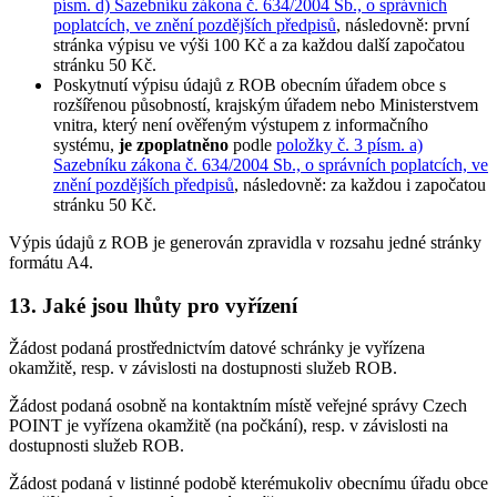
písm. d) Sazebníku zákona č. 634/2004 Sb., o správních
poplatcích, ve znění pozdějších předpisů
, následovně: první
stránka výpisu ve výši 100 Kč a za každou další započatou
stránku 50 Kč.
Poskytnutí výpisu údajů z ROB obecním úřadem obce s
rozšířenou působností, krajským úřadem nebo Ministerstvem
vnitra, který není ověřeným výstupem z informačního
systému,
je zpoplatněno
podle
položky č. 3 písm. a)
Sazebníku zákona č. 634/2004 Sb., o správních poplatcích, ve
znění pozdějších předpisů
, následovně: za každou i započatou
stránku 50 Kč.
Výpis údajů z ROB je generován zpravidla v rozsahu jedné stránky
formátu A4.
13. Jaké jsou lhůty pro vyřízení
Žádost podaná prostřednictvím datové schránky je vyřízena
okamžitě, resp. v závislosti na dostupnosti služeb ROB.
Žádost podaná osobně na kontaktním místě veřejné správy Czech
POINT je vyřízena okamžitě (na počkání), resp. v závislosti na
dostupnosti služeb ROB.
Žádost podaná v listinné podobě kterémukoliv obecnímu úřadu obce