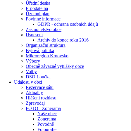
Úřední deska
E-podatelna
Územní plán
Povinné informace
GDPR - ochrana osobních údajů
Zastupitelstvo obce
Usnesení
Archiv do konce roku 2016
Organizační struktura
Bytová politika
Mikroregion Krnovsko
Výbory
Obecně závazné vyhlášky obce
Volby
DSO Loučka
Události v obci
Rezervace sálu
Aktuality
Hlášení rozhlasu
Zpravodaj
FOTO - Zonerama
Naše obec
Zonerama
Povodně
Fotografie