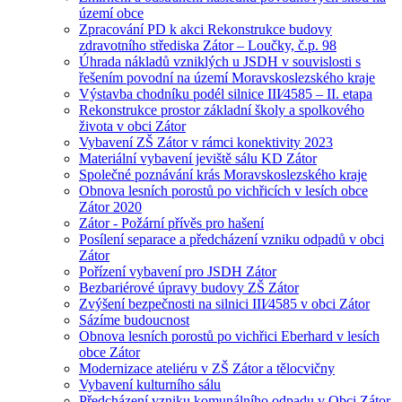
území obce
Zpracování PD k akci Rekonstrukce budovy
zdravotního střediska Zátor – Loučky, č.p. 98
Úhrada nákladů vzniklých u JSDH v souvislosti s
řešením povodní na území Moravskoslezského kraje
Výstavba chodníku podél silnice III⁄4585 – II. etapa
Rekonstrukce prostor základní školy a spolkového
života v obci Zátor
Vybavení ZŠ Zátor v rámci konektivity 2023
Materiální vybavení jeviště sálu KD Zátor
Společné poznávání krás Moravskoslezského kraje
Obnova lesních porostů po vichřicích v lesích obce
Zátor 2020
Zátor - Požární přívěs pro hašení
Posílení separace a předcházení vzniku odpadů v obci
Zátor
Pořízení vybavení pro JSDH Zátor
Bezbariérové úpravy budovy ZŠ Zátor
Zvýšení bezpečnosti na silnici III⁄4585 v obci Zátor
Sázíme budoucnost
Obnova lesních porostů po vichřici Eberhard v lesích
obce Zátor
Modernizace ateliéru v ZŠ Zátor a tělocvičny
Vybavení kulturního sálu
Předcházení vzniku komunálního odpadu v Obci Zátor