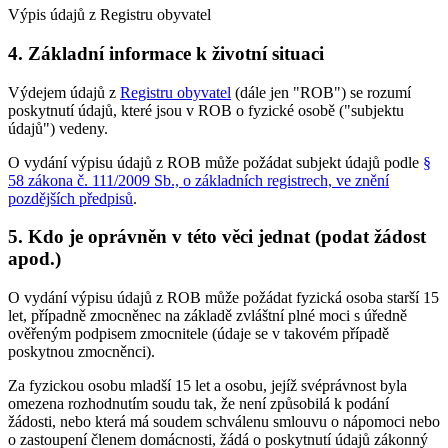
Výpis údajů z Registru obyvatel
4. Základní informace k životní situaci
Výdejem údajů z
Registru obyvatel
(dále jen "ROB") se rozumí
poskytnutí údajů, které jsou v ROB o fyzické osobě ("subjektu
údajů") vedeny.
O vydání výpisu údajů z ROB může požádat subjekt údajů podle
§
58 zákona č. 111/2009 Sb., o základních registrech, ve znění
pozdějších předpisů
.
5. Kdo je oprávněn v této věci jednat (podat žádost
apod.)
O vydání výpisu údajů z ROB může požádat fyzická osoba starší 15
let, případně zmocněnec na základě zvláštní plné moci s úředně
ověřeným podpisem zmocnitele (údaje se v takovém případě
poskytnou zmocněnci).
Za fyzickou osobu mladší 15 let a osobu, jejíž svéprávnost byla
omezena rozhodnutím soudu tak, že není způsobilá k podání
žádosti, nebo která má soudem schválenu smlouvu o nápomoci nebo
o zastoupení členem domácnosti, žádá o poskytnutí údajů zákonný