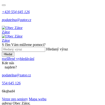
+420 554 645 126
podatelna@zator.cz
Zátor
Zátor
S čím Vám můžeme pomoci?
Hledaný výraz
Hledat
rozšířené vyhledávání
Kde
nás
najdete?
podatelna@zator.cz
554 645 126
6kqbad4
Verze pro seniory
Mapa webu
adresa
Obec Zátor,