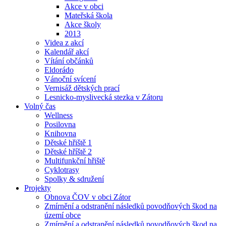
Akce v obci
Mateřská škola
Akce školy
2013
Videa z akcí
Kalendář akcí
Vítání občánků
Eldorádo
Vánoční svícení
Vernisáž dětských prací
Lesnicko-myslivecká stezka v Zátoru
Volný čas
Wellness
Posilovna
Knihovna
Dětské hřiště 1
Dětské hříště 2
Multifunkční hřiště
Cyklotrasy
Spolky & sdružení
Projekty
Obnova ČOV v obci Zátor
Zmírnění a odstranění následků povodňových škod na
území obce
Zmírnění a odstranění následků povodňových škod na