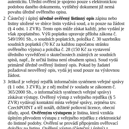
autenticitu. Úřední ověření je spojeno pouze s elektronickou
podobou daného dokumentu, vytištěný dokument již nemá
povahu úředně ověřeného opisu.
2
Částečný i úplný
úředně ověřený listinný opis
zápisu nebo
listiny uložené ve sbírce listin vydává soud, a to pouze na žádost
(§ 4 odst. 1 ZVR). Tento opis může získat každý, jeho vydání je
však zpoplatněno. Výši poplatku upravuje příloha zákona č.
549/1991 Sb., o soudních poplatcích, položka č. 30 sazebníku
soudních poplatků (70 Kč za každou započatou stránku
ověřeného výpisu) a položka č. 28 (150 Kč za vystavení
úředního vysvědčení o skutečnostech známých ze soudních
spisů, např., že určitá listina není obsahem spisu). Soud vydá
primárně úředně ověřený listinný opis. Pokud by žadatel
požadoval neověřený opis, vydá jej soud pouze na výslovnou
žádost.
3
Jelikož je veřejný rejstřík informačním systémem veřejné správy
(§ 1 odst. 3 ZVR), je z něj možné (v souladu se zákonem č.
365/2000 Sb., o informačních systémech veřejné správy)
získávat výstupy. Ověřený výstup z veřejného rejstříku (§ 5
ZVR) vydávají kontaktní místa veřejné správy, zejména tzv.
CzechPOINT a též notáři, držitelé poštovní licence, obecní
úřady, apod.
Ověřeným výstupem
je listina, která vznikla
úplným převodem výstupu z veřejného rejstříku z elektronické
do listinné podoby. Ověření se provádí připojením ověřovací
doložky na listinu. Ověřený výstup (částečný i úplný) z