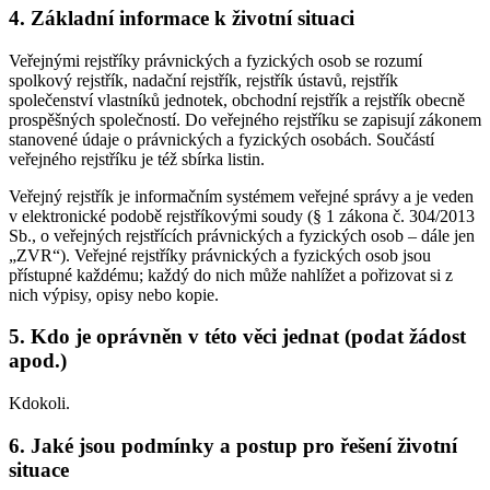
4. Základní informace k životní situaci
Veřejnými rejstříky právnických a fyzických osob se rozumí
spolkový rejstřík, nadační rejstřík, rejstřík ústavů, rejstřík
společenství vlastníků jednotek, obchodní rejstřík a rejstřík obecně
prospěšných společností. Do veřejného rejstříku se zapisují zákonem
stanovené údaje o právnických a fyzických osobách. Součástí
veřejného rejstříku je též sbírka listin.
Veřejný rejstřík je informačním systémem veřejné správy a je veden
v elektronické podobě rejstříkovými soudy (§ 1 zákona č. 304/2013
Sb., o veřejných rejstřících právnických a fyzických osob – dále jen
„ZVR“). Veřejné rejstříky právnických a fyzických osob jsou
přístupné každému; každý do nich může nahlížet a pořizovat si z
nich výpisy, opisy nebo kopie.
5. Kdo je oprávněn v této věci jednat (podat žádost
apod.)
Kdokoli.
6. Jaké jsou podmínky a postup pro řešení životní
situace