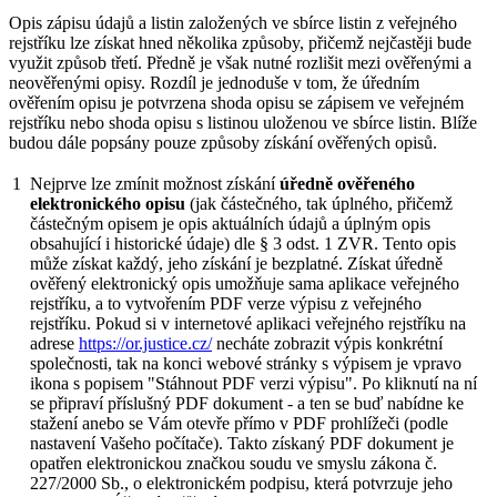
Opis zápisu údajů a listin založených ve sbírce listin z veřejného
rejstříku lze získat hned několika způsoby, přičemž nejčastěji bude
využit způsob třetí. Předně je však nutné rozlišit mezi ověřenými a
neověřenými opisy. Rozdíl je jednoduše v tom, že úředním
ověřením opisu je potvrzena shoda opisu se zápisem ve veřejném
rejstříku nebo shoda opisu s listinou uloženou ve sbírce listin. Blíže
budou dále popsány pouze způsoby získání ověřených opisů.
1
Nejprve lze zmínit možnost získání
úředně ověřeného
elektronického opisu
(jak částečného, tak úplného, přičemž
částečným opisem je opis aktuálních údajů a úplným opis
obsahující i historické údaje) dle § 3 odst. 1 ZVR. Tento opis
může získat každý, jeho získání je bezplatné. Získat úředně
ověřený elektronický opis umožňuje sama aplikace veřejného
rejstříku, a to vytvořením PDF verze výpisu z veřejného
rejstříku. Pokud si v internetové aplikaci veřejného rejstříku na
adrese
https://or.justice.cz/
necháte zobrazit výpis konkrétní
společnosti, tak na konci webové stránky s výpisem je vpravo
ikona s popisem "Stáhnout PDF verzi výpisu". Po kliknutí na ní
se připraví příslušný PDF dokument - a ten se buď nabídne ke
stažení anebo se Vám otevře přímo v PDF prohlížeči (podle
nastavení Vašeho počítače). Takto získaný PDF dokument je
opatřen elektronickou značkou soudu ve smyslu zákona č.
227/2000 Sb., o elektronickém podpisu, která potvrzuje jeho