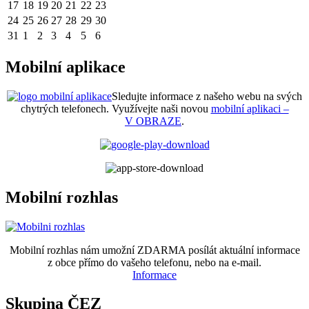
17
18
19
20
21
22
23
24
25
26
27
28
29
30
31
1
2
3
4
5
6
Mobilní aplikace
Sledujte informace z našeho webu na svých
chytrých telefonech. Využívejte naši novou
mobilní aplikaci –
V OBRAZE
.
Mobilní rozhlas
Mobilní rozhlas nám umožní ZDARMA posílát aktuální informace
z obce přímo do vašeho telefonu, nebo na e-mail.
Informace
Skupina ČEZ