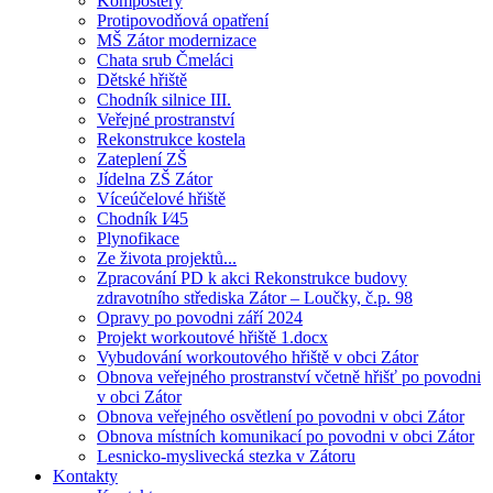
Kompostéry
Protipovodňová opatření
MŠ Zátor modernizace
Chata srub Čmeláci
Dětské hřiště
Chodník silnice III.
Veřejné prostranství
Rekonstrukce kostela
Zateplení ZŠ
Jídelna ZŠ Zátor
Víceúčelové hřiště
Chodník I⁄45
Plynofikace
Ze života projektů...
Zpracování PD k akci Rekonstrukce budovy
zdravotního střediska Zátor – Loučky, č.p. 98
Opravy po povodni září 2024
Projekt workoutové hřiště 1.docx
Vybudování workoutového hřiště v obci Zátor
Obnova veřejného prostranství včetně hřišť po povodni
v obci Zátor
Obnova veřejného osvětlení po povodni v obci Zátor
Obnova místních komunikací po povodni v obci Zátor
Lesnicko-myslivecká stezka v Zátoru
Kontakty