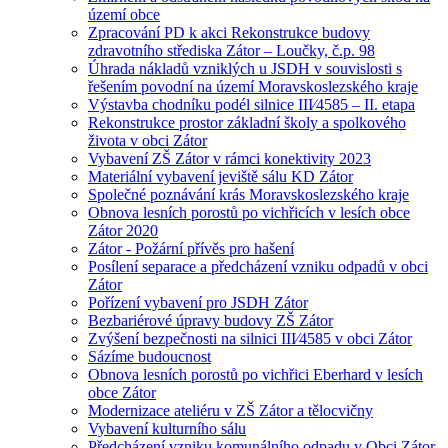
území obce
Zpracování PD k akci Rekonstrukce budovy
zdravotního střediska Zátor – Loučky, č.p. 98
Úhrada nákladů vzniklých u JSDH v souvislosti s
řešením povodní na území Moravskoslezského kraje
Výstavba chodníku podél silnice III⁄4585 – II. etapa
Rekonstrukce prostor základní školy a spolkového
života v obci Zátor
Vybavení ZŠ Zátor v rámci konektivity 2023
Materiální vybavení jeviště sálu KD Zátor
Společné poznávání krás Moravskoslezského kraje
Obnova lesních porostů po vichřicích v lesích obce
Zátor 2020
Zátor - Požární přívěs pro hašení
Posílení separace a předcházení vzniku odpadů v obci
Zátor
Pořízení vybavení pro JSDH Zátor
Bezbariérové úpravy budovy ZŠ Zátor
Zvýšení bezpečnosti na silnici III⁄4585 v obci Zátor
Sázíme budoucnost
Obnova lesních porostů po vichřici Eberhard v lesích
obce Zátor
Modernizace ateliéru v ZŠ Zátor a tělocvičny
Vybavení kulturního sálu
Předcházení vzniku komunálního odpadu v Obci Zátor