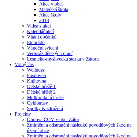
Akce v obci
Mateřská škola
Akce školy
2013
Videa z akcí
Kalendář akcí
Vítání občánků
Eldorádo
Vánoční svícení
Vernisáž dětských prací
Lesnicko-myslivecká stezka v Zátoru
Volný čas
Wellness
Posilovna
Knihovna
Dětské hřiště 1
Dětské hříště 2
Multifunkční hřiště
Cyklotrasy
Spolky & sdružení
Projekty
Obnova ČOV v obci Zátor
Zmírnění a odstranění následků povodňových škod na
území obce
Zmírnění a odstranění následků povodňových škod na