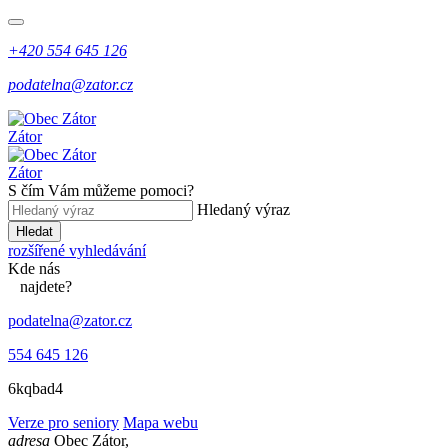
+420 554 645 126
podatelna@zator.cz
Zátor
Zátor
S čím Vám můžeme pomoci?
Hledaný výraz
Hledat
rozšířené vyhledávání
Kde
nás
najdete?
podatelna@zator.cz
554 645 126
6kqbad4
Verze pro seniory
Mapa webu
adresa
Obec Zátor,