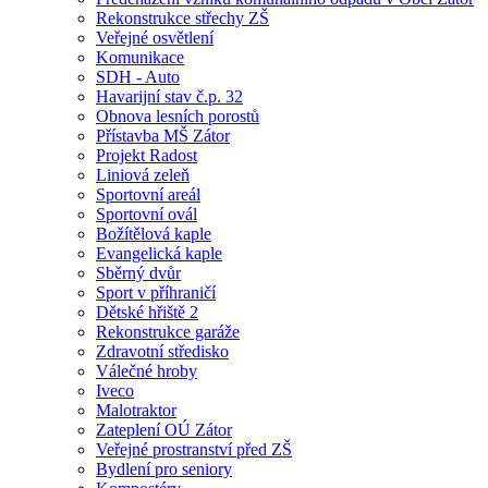
Rekonstrukce střechy ZŠ
Veřejné osvětlení
Komunikace
SDH - Auto
Havarijní stav č.p. 32
Obnova lesních porostů
Přístavba MŠ Zátor
Projekt Radost
Liniová zeleň
Sportovní areál
Sportovní ovál
Božítělová kaple
Evangelická kaple
Sběrný dvůr
Sport v příhraničí
Dětské hřiště 2
Rekonstrukce garáže
Zdravotní středisko
Válečné hroby
Iveco
Malotraktor
Zateplení OÚ Zátor
Veřejné prostranství před ZŠ
Bydlení pro seniory