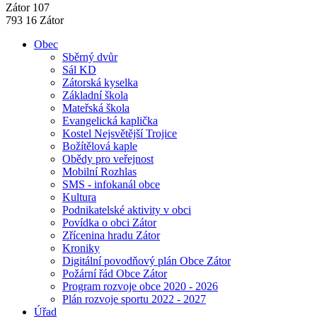
Zátor 107
793 16 Zátor
Obec
Sběrný dvůr
Sál KD
Zátorská kyselka
Základní škola
Mateřská škola
Evangelická kaplička
Kostel Nejsvětější Trojice
Božítělová kaple
Obědy pro veřejnost
Mobilní Rozhlas
SMS - infokanál obce
Kultura
Podnikatelské aktivity v obci
Povídka o obci Zátor
Zřícenina hradu Zátor
Kroniky
Digitální povodňový plán Obce Zátor
Požární řád Obce Zátor
Program rozvoje obce 2020 - 2026
Plán rozvoje sportu 2022 - 2027
Úřad