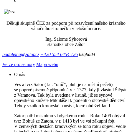
Děkuji skupině ČEZ za podporu při rozsvícení našeho krásného
vánočního stromečku v letošním roce.
Ing. Salome Sýkorová
starostka obce Zátor
podatelna@zator.cz
+420 554 6454 126
6kqbad4
Verze pro seniory
Mapa webu
O nás
Ves a tvrz Sator ( lat. "oráč", pluh je na místní pečeti)
se poprvé písemně připomíná v r. 1377, kdy ji vlastnil Štěpán
z Varanova. Tak byla uvedena v listině, již se synové
opavského knížete Mikuláše II. podělili o otcovské dědictví.
Tehdy vzniklo krnovské panství, které obdržel Jan I.
Zátor patřil místnímu vladyckému rodu . Roku 1409 obýval
tvrz Bohuš ze Zatora, v r. 1413 byl ve vsi zákupní fojt.
V zemských deskách krnovských se toho roku objevil vedle
latinského de Zator i německý název Zeyffersdorf, zřejmě