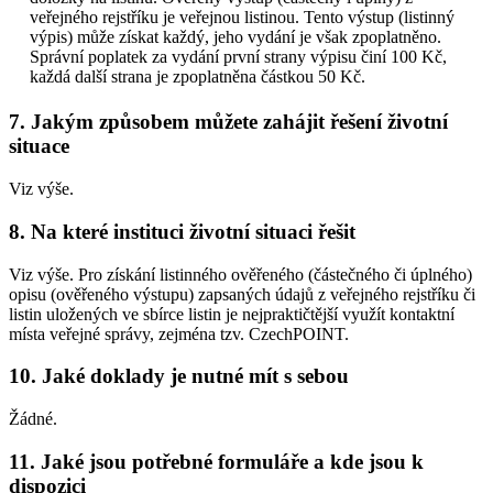
veřejného rejstříku je veřejnou listinou. Tento výstup (listinný
výpis) může získat každý, jeho vydání je však zpoplatněno.
Správní poplatek za vydání první strany výpisu činí 100 Kč,
každá další strana je zpoplatněna částkou 50 Kč.
7. Jakým způsobem můžete zahájit řešení životní
situace
Viz výše.
8. Na které instituci životní situaci řešit
Viz výše. Pro získání listinného ověřeného (částečného či úplného)
opisu (ověřeného výstupu) zapsaných údajů z veřejného rejstříku či
listin uložených ve sbírce listin je nejpraktičtější využít kontaktní
místa veřejné správy, zejména tzv. CzechPOINT.
10. Jaké doklady je nutné mít s sebou
Žádné.
11. Jaké jsou potřebné formuláře a kde jsou k
dispozici