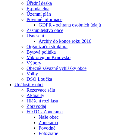
Úřední deska
E-podatelna
Územní plán
Povinné informace
GDPR - ochrana osobních údajů
Zastupitelstvo obce
Usnesení
Archiv do konce roku 2016
Organizační struktura
Bytová politika
Mikroregion Krnovsko
Výbory
Obecně závazné vyhlášky obce
Volby
DSO Loučka
Události v obci
Rezervace sálu
Aktuality
Hlášení rozhlasu
Zpravodaj
FOTO - Zonerama
Naše obec
Zonerama
Povodně
Fotografie