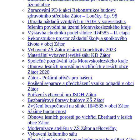
území obce
Zpracování PD k akci Rekonstrukce budovy
zdravotního střediska Zátor – Loučky, č.p. 98
Úhrada nákladů vzniklých u JSDH v souvislosti s
řešením povodní na území Moravskoslezského kraje
Výstavba chodníku podél silnice III⁄4585 – II. etapa
Rekonstrukce prostor základní školy a spolkového
života v obci Zátor
Vybavení ZŠ Zátor v rámci konektivity 2023
Materiální vybavení jeviště sálu KD Zátor
Společné poznávání krás Moravskoslezského kraje
Obnova lesních porostů po vichřicích v lesích obce
Zátor 2020
Zátor - Požární přívěs pro hašení
Posílení separace a předcházení vzniku odpadů v obci
Zátor
Pořízení vybavení pro JSDH Zátor
Bezbariérové úpravy budovy ZŠ Zátor
Zvýšení bezpečnosti na silnici III⁄4585 v obci Zátor
Sázíme budoucnost
Obnova lesních porostů po vichřici Eberhard v lesích
obce Zátor
Modernizace ateliéru v ZŠ Zátor a tělocvičny
Vybavení kulturního sálu
Předcházení vzniku komunálního odpadu v Obci Zátor