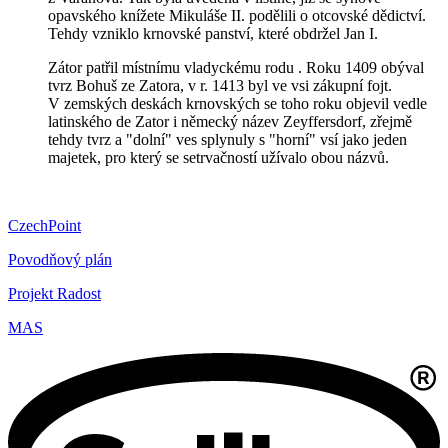
opavského knížete Mikuláše II. podělili o otcovské dědictví.
Tehdy vzniklo krnovské panství, které obdržel Jan I.
Zátor patřil místnímu vladyckému rodu . Roku 1409 obýval
tvrz Bohuš ze Zatora, v r. 1413 byl ve vsi zákupní fojt.
V zemských deskách krnovských se toho roku objevil vedle
latinského de Zator i německý název Zeyffersdorf, zřejmě
tehdy tvrz a "dolní" ves splynuly s "horní" vsí jako jeden
majetek, pro který se setrvačností užívalo obou názvů.
CzechPoint
Povodňový plán
Projekt Radost
MAS