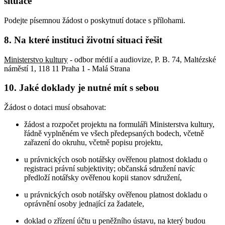
situace
Podejte písemnou žádost o poskytnutí dotace s přílohami.
8. Na které instituci životní situaci řešit
Ministerstvo kultury
- odbor médií a audiovize, P. B. 74, Maltézské
náměstí 1, 118 11 Praha 1 - Malá Strana
10. Jaké doklady je nutné mít s sebou
Žádost o dotaci musí obsahovat:
žádost a rozpočet projektu na formuláři Ministerstva kultury,
řádně vyplněném ve všech předepsaných bodech, včetně
zařazení do okruhu, včetně popisu projektu,
u právnických osob notářsky ověřenou platnost dokladu o
registraci právní subjektivity; občanská sdružení navíc
předloží notářsky ověřenou kopii stanov sdružení,
u právnických osob notářsky ověřenou platnost dokladu o
oprávnění osoby jednající za žadatele,
doklad o zřízení účtu u peněžního ústavu, na který budou