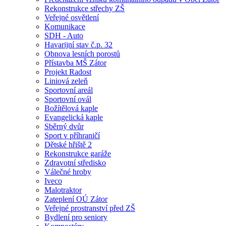
Rekonstrukce střechy ZŠ
Veřejné osvětlení
Komunikace
SDH - Auto
Havarijní stav č.p. 32
Obnova lesních porostů
Přístavba MŠ Zátor
Projekt Radost
Liniová zeleň
Sportovní areál
Sportovní ovál
Božítělová kaple
Evangelická kaple
Sběrný dvůr
Sport v příhraničí
Dětské hřiště 2
Rekonstrukce garáže
Zdravotní středisko
Válečné hroby
Iveco
Malotraktor
Zateplení OÚ Zátor
Veřejné prostranství před ZŠ
Bydlení pro seniory