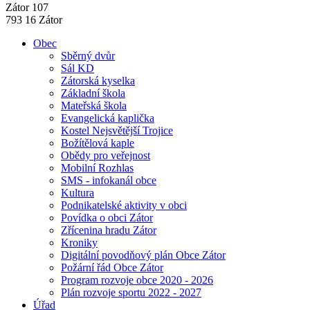
Zátor 107
793 16 Zátor
Obec
Sběrný dvůr
Sál KD
Zátorská kyselka
Základní škola
Mateřská škola
Evangelická kaplička
Kostel Nejsvětější Trojice
Božítělová kaple
Obědy pro veřejnost
Mobilní Rozhlas
SMS - infokanál obce
Kultura
Podnikatelské aktivity v obci
Povídka o obci Zátor
Zřícenina hradu Zátor
Kroniky
Digitální povodňový plán Obce Zátor
Požární řád Obce Zátor
Program rozvoje obce 2020 - 2026
Plán rozvoje sportu 2022 - 2027
Úřad