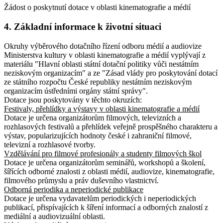
Žádost o poskytnutí dotace v oblasti kinematografie a médií
4. Základní informace k životní situaci
Okruhy výběrového dotačního řízení odboru médií a audiovize
Ministerstva kultury v oblasti kinematografie a médií vyplývají z
materiálu "Hlavní oblasti státní dotační politiky vůči nestátním
neziskovým organizacím" a ze "Zásad vlády pro poskytování dotací
ze státního rozpočtu České republiky nestátním neziskovým
organizacím ústředními orgány státní správy".
Dotace jsou poskytovány v těchto okruzích:
Festivaly, přehlídky a výstavy v oblasti kinematografie a médií
Dotace je určena organizátorům filmových, televizních a
rozhlasových festivalů a přehlídek veřejně prospěšného charakteru a
výstav, popularizujících hodnoty české i zahraniční filmové,
televizní a rozhlasové tvorby.
Vzdělávání pro filmové profesionály a studenty filmových škol
Dotace je určena organizátorům seminářů, workshopů a školení,
šířících odborné znalosti z oblasti médií, audiovize, kinematografie,
filmového průmyslu a práv duševního vlastnictví.
Odborná periodika a neperiodické publikace
Dotace je určena vydavatelům periodických i neperiodických
publikací, přispívajících k šíření informací a odborných znalostí z
mediální a audiovizuální oblasti.