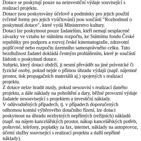
Dotace se poskytují pouze na neinvestiční výdaje související s
realizací projektu.
Dotace jsou poskytovány účelově a podmínky pro jejich použití
(včetně formy pro jejich vyúčtování) jsou součástí "Rozhodnutí o
poskytnutí dotace", které vydá Ministerstvo kultury.
Dotaci lze poskytnout pouze žadatelům, kteří nemají nesplacené
závazky ve vztahu ke státnímu rozpočtu, ke Státnímu fondu České
republiky pro podporu a rozvoj české kinematografie, zdravotní
pojišťovně nebo rozpočtu územního samosprávného celku. Tuto
bezdlužnost žadatel dokládá čestným prohlášením, které je součástí
žádosti o poskytnutí dotace.
Subjekt, který dotaci obdrží, ji nesmí převádět na jiné právnické či
fyzické osoby, pokud nejde o přímou úhradu výdajů (např. nájemné
prostor, tisk propagačních materiálů aj.) spojených s realizací
projektu.
Z dotace nelze hradit mzdy, pokud nesouvisí s realizací daného
projektu, a dále náklady na pohoštění a dary, běžné provozní výdaje
žadatele nesouvisející s projektem a investiční náklady.
V odůvodněných případech, tj. v případech doporučených
odbornou komisí výběrového dotačního řízení, lze dotaci
poskytnout na úhradu nezbytných nepřímých (režijních) nákladů
(např. na nájem kancelářských prostor, nákup kancelářských potřeb,
poštovné, telefony, poplatky za fax, internet, náklady na autoprovoz,
účetní služby související s realizací projektu a další nepřímé
náklady).