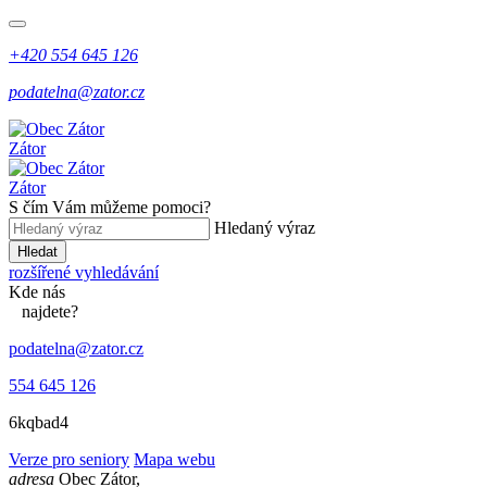
+420 554 645 126
podatelna@zator.cz
Zátor
Zátor
S čím Vám můžeme pomoci?
Hledaný výraz
Hledat
rozšířené vyhledávání
Kde
nás
najdete?
podatelna@zator.cz
554 645 126
6kqbad4
Verze pro seniory
Mapa webu
adresa
Obec Zátor,