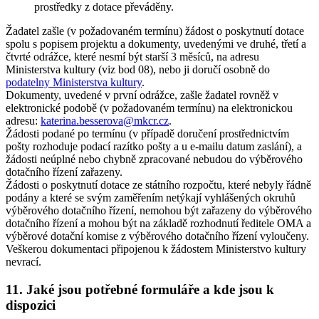
prostředky z dotace převáděny.
Žadatel zašle (v požadovaném termínu) žádost o poskytnutí dotace
spolu s popisem projektu a dokumenty, uvedenými ve druhé, třetí a
čtvrté odrážce, které nesmí být starší 3 měsíců, na adresu
Ministerstva kultury (viz bod 08), nebo ji doručí osobně do
podatelny Ministerstva kultury
.
Dokumenty, uvedené v první odrážce, zašle žadatel rovněž v
elektronické podobě (v požadovaném termínu) na elektronickou
adresu:
katerina.besserova@mkcr.cz
.
Žádosti podané po termínu (v případě doručení prostřednictvím
pošty rozhoduje podací razítko pošty a u e-mailu datum zaslání), a
žádosti neúplné nebo chybně zpracované nebudou do výběrového
dotačního řízení zařazeny.
Žádosti o poskytnutí dotace ze státního rozpočtu, které nebyly řádně
podány a které se svým zaměřením netýkají vyhlášených okruhů
výběrového dotačního řízení, nemohou být zařazeny do výběrového
dotačního řízení a mohou být na základě rozhodnutí ředitele OMA a
výběrové dotační komise z výběrového dotačního řízení vyloučeny.
Veškerou dokumentaci připojenou k žádostem Ministerstvo kultury
nevrací.
11. Jaké jsou potřebné formuláře a kde jsou k
dispozici