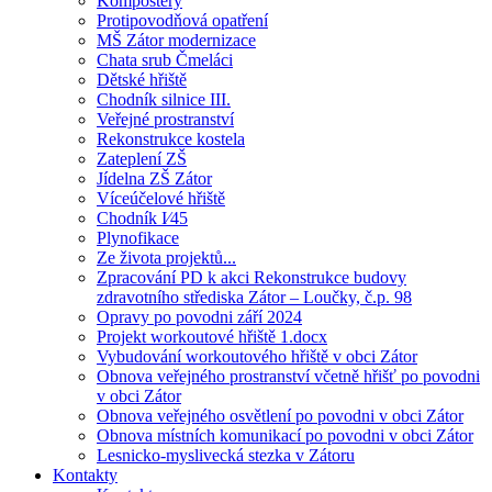
Kompostéry
Protipovodňová opatření
MŠ Zátor modernizace
Chata srub Čmeláci
Dětské hřiště
Chodník silnice III.
Veřejné prostranství
Rekonstrukce kostela
Zateplení ZŠ
Jídelna ZŠ Zátor
Víceúčelové hřiště
Chodník I⁄45
Plynofikace
Ze života projektů...
Zpracování PD k akci Rekonstrukce budovy
zdravotního střediska Zátor – Loučky, č.p. 98
Opravy po povodni září 2024
Projekt workoutové hřiště 1.docx
Vybudování workoutového hřiště v obci Zátor
Obnova veřejného prostranství včetně hřišť po povodni
v obci Zátor
Obnova veřejného osvětlení po povodni v obci Zátor
Obnova místních komunikací po povodni v obci Zátor
Lesnicko-myslivecká stezka v Zátoru
Kontakty