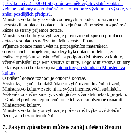
§ 7 zákona č. 215/2004 Sb., o úpravě některých vztahů v oblasti
veřejné podpory a o změně zákona o podpoře výzkumu a vývoje, ve
znění pozdějších předpisů
.
Ministerstvo kultury je v odůvodněných případech oprávněno
pozastavit proplácení dotace, a to zejména při porušení rozpočtové
kázně ze strany příjemce dotace.
Ministerstvo kultury si vyhrazuje právo změnit způsob proplácení
dotace v souladu s nařízeními Ministerstva financí.
Příjemce dotace musí uvést na propagačních materiálech
souvisejících s projektem, na který byla dotace přidělena, že
realizace projektu se uskutečnila s podporou Ministerstva kultury,
včetně umístění loga Ministerstva kultury. Logo Ministerstva kultury
je k dispozici (ke stažení) na
internetových stránkách Ministerstva
kultury
.
O udělení dotace rozhoduje odborná komise.
Výsledky, stejně jako další údaje o výběrovém dotačním řízení,
Ministerstvo kultury zveřejní na svých internetových stránkách.
Veškeré dodatečné změny, vztahující se k žadateli nebo k projektu,
je žadatel povinen neprodleně po jejich vzniku písemně oznámit
Ministerstvu kultury.
Ministerstvo kultury si vyhrazuje právo zrušit výběrové dotační
řízení, a to bez odůvodnění.
7. Jakým způsobem můžete zahájit řešení životní