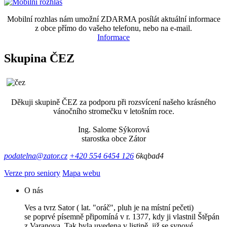
Mobilní rozhlas nám umožní ZDARMA posílát aktuální informace
z obce přímo do vašeho telefonu, nebo na e-mail.
Informace
Skupina ČEZ
Děkuji skupině ČEZ za podporu při rozsvícení našeho krásného
vánočního stromečku v letošním roce.
Ing. Salome Sýkorová
starostka obce Zátor
podatelna@zator.cz
+420 554 6454 126
6kqbad4
Verze pro seniory
Mapa webu
O nás
Ves a tvrz Sator ( lat. "oráč", pluh je na místní pečeti)
se poprvé písemně připomíná v r. 1377, kdy ji vlastnil Štěpán
z Varanova. Tak byla uvedena v listině, již se synové