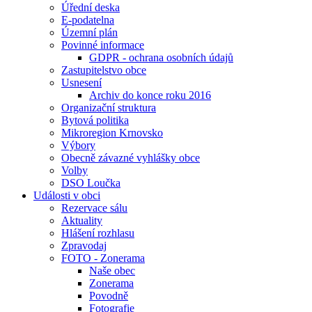
Úřední deska
E-podatelna
Územní plán
Povinné informace
GDPR - ochrana osobních údajů
Zastupitelstvo obce
Usnesení
Archiv do konce roku 2016
Organizační struktura
Bytová politika
Mikroregion Krnovsko
Výbory
Obecně závazné vyhlášky obce
Volby
DSO Loučka
Události v obci
Rezervace sálu
Aktuality
Hlášení rozhlasu
Zpravodaj
FOTO - Zonerama
Naše obec
Zonerama
Povodně
Fotografie