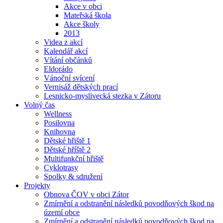
Akce v obci
Mateřská škola
Akce školy
2013
Videa z akcí
Kalendář akcí
Vítání občánků
Eldorádo
Vánoční svícení
Vernisáž dětských prací
Lesnicko-myslivecká stezka v Zátoru
Volný čas
Wellness
Posilovna
Knihovna
Dětské hřiště 1
Dětské hříště 2
Multifunkční hřiště
Cyklotrasy
Spolky & sdružení
Projekty
Obnova ČOV v obci Zátor
Zmírnění a odstranění následků povodňových škod na
území obce
Zmírnění a odstranění následků povodňových škod na