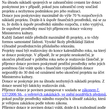
Na úhradu nákladů spojených se zahraničními cestami lze dotaci
poskytnout jen v případě, pokud jsou zahraniční cesty součástí
projektu a nezbytnou podmínkou pro jeho realizaci.
Dotace jsou poskytovány maximálně do výše 70 % rozpočtových
nákladů projektu. Dojde-li k úspoře finančních prostředků, má se za
to, že došlo k úspoře prostředků státního rozpočtu, z toho vyplývá,
že uspořené prostředky musí být příjemcem dotace vráceny
Ministerstvu kultury.
Každý žadatel může předložit maximálně tři projekty, a to vždy
formou samostatné žádosti. Vysoké školy předkládají žádost
výhradně prostřednictvím příslušného rektorátu.
Projekty musí být realizovány do konce kalendářního roku, na který
se dotace poskytuje. V případě, že se projekt neuskuteční, je
ukončen předčasně v průběhu roku nebo je realizován částečně, je
příjemce dotace povinen poskytnuté peněžní prostředky nebo jejich
poměrnou část vrátit spolu s finančním vypořádáním dotace
nejpozději do 30 dnů od oznámení nebo ukončení projektu na účet
Ministerstva kultury.
Dotace se poskytuje jen na úhradu nezbytných nákladů projektu. Z
dotace nesmí být fakticky realizován zisk.
Příjemce dotace je povinen postupovat v souladu se
zákonem č.
137/2006 Sb., o veřejných zakázkách, ve znění pozdějších předpisů
,
pokud použije prostředky státního rozpočtu k úhradě zakázky, která
je veřejnou zakázkou podle tohoto zákona.
Příjemce dotace je povinen dotaci vrátit, dojde-li k rozhodnutí podle