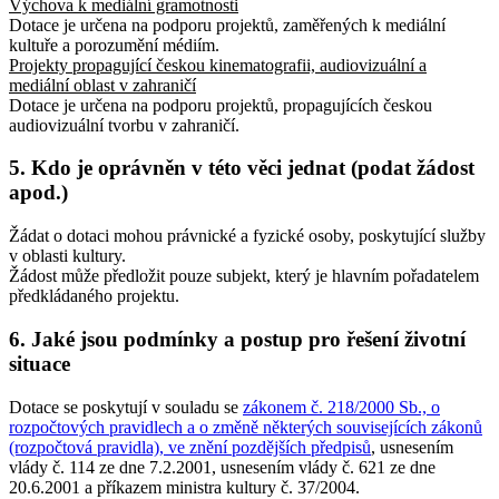
Výchova k mediální gramotnosti
Dotace je určena na podporu projektů, zaměřených k mediální
kultuře a porozumění médiím.
Projekty propagující českou kinematografii, audiovizuální a
mediální oblast v zahraničí
Dotace je určena na podporu projektů, propagujících českou
audiovizuální tvorbu v zahraničí.
5. Kdo je oprávněn v této věci jednat (podat žádost
apod.)
Žádat o dotaci mohou právnické a fyzické osoby, poskytující služby
v oblasti kultury.
Žádost může předložit pouze subjekt, který je hlavním pořadatelem
předkládaného projektu.
6. Jaké jsou podmínky a postup pro řešení životní
situace
Dotace se poskytují v souladu se
zákonem č. 218/2000 Sb., o
rozpočtových pravidlech a o změně některých souvisejících zákonů
(rozpočtová pravidla), ve znění pozdějších předpisů
, usnesením
vlády č. 114 ze dne 7.2.2001, usnesením vlády č. 621 ze dne
20.6.2001 a příkazem ministra kultury č. 37/2004.