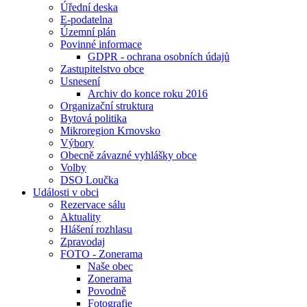
Úřední deska
E-podatelna
Územní plán
Povinné informace
GDPR - ochrana osobních údajů
Zastupitelstvo obce
Usnesení
Archiv do konce roku 2016
Organizační struktura
Bytová politika
Mikroregion Krnovsko
Výbory
Obecně závazné vyhlášky obce
Volby
DSO Loučka
Události v obci
Rezervace sálu
Aktuality
Hlášení rozhlasu
Zpravodaj
FOTO - Zonerama
Naše obec
Zonerama
Povodně
Fotografie