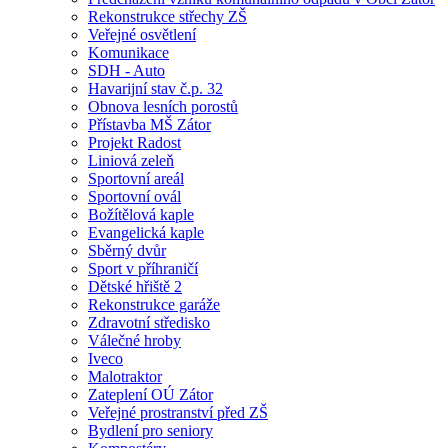
Rekonstrukce střechy ZŠ
Veřejné osvětlení
Komunikace
SDH - Auto
Havarijní stav č.p. 32
Obnova lesních porostů
Přístavba MŠ Zátor
Projekt Radost
Liniová zeleň
Sportovní areál
Sportovní ovál
Božítělová kaple
Evangelická kaple
Sběrný dvůr
Sport v příhraničí
Dětské hřiště 2
Rekonstrukce garáže
Zdravotní středisko
Válečné hroby
Iveco
Malotraktor
Zateplení OÚ Zátor
Veřejné prostranství před ZŠ
Bydlení pro seniory