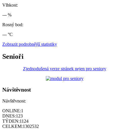
Vlhkost:
--- %
Rosný bod:
--- °C
Zobrazit podrobnější statistiky
Senioři
Zjednodušená verze stránek nejen pro seniory
Návštěvnost
Návštěvnost:
ONLINE:
1
DNES:
123
TÝDEN:
1124
CELKEM:
1302532