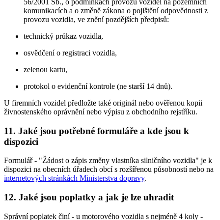
56/2001 Sb., o podmínkách provozu vozidel na pozemních
komunikacích a o změně zákona o pojištění odpovědnosti z
provozu vozidla, ve znění pozdějších předpisů:
technický průkaz vozidla,
osvědčení o registraci vozidla,
zelenou kartu,
protokol o evidenční kontrole (ne starší 14 dnů).
U firemních vozidel předložte také originál nebo ověřenou kopii
živnostenského oprávnění nebo výpisu z obchodního rejstříku.
11. Jaké jsou potřebné formuláře a kde jsou k
dispozici
Formulář - "Žádost o zápis změny vlastníka silničního vozidla" je k
dispozici na obecních úřadech obcí s rozšířenou působností nebo na
internetových stránkách Ministerstva dopravy
.
12. Jaké jsou poplatky a jak je lze uhradit
Správní poplatek činí - u motorového vozidla s nejméně 4 koly -