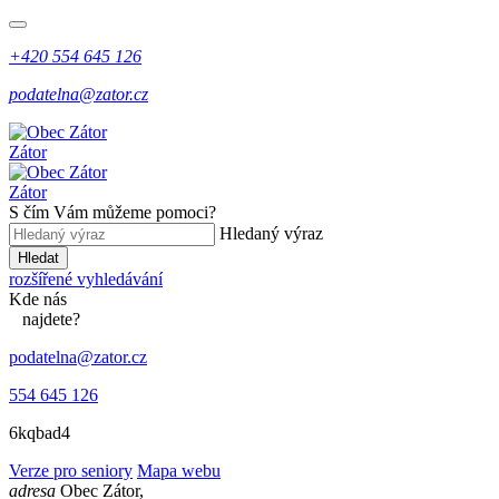
+420 554 645 126
podatelna@zator.cz
Zátor
Zátor
S čím Vám můžeme pomoci?
Hledaný výraz
Hledat
rozšířené vyhledávání
Kde
nás
najdete?
podatelna@zator.cz
554 645 126
6kqbad4
Verze pro seniory
Mapa webu
adresa
Obec Zátor,