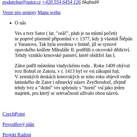
podatelna@zator.cz
+420 554 6454 126
6kqbad4
Verze pro seniory
Mapa webu
O nás
Ves a tvrz Sator ( lat. "oráč", pluh je na místní pečeti)
se poprvé písemně připomíná v r. 1377, kdy ji vlastnil Štěpán
z Varanova. Tak byla uvedena v listině, již se synové
opavského knížete Mikuláše II. podělili o otcovské dědictví.
Tehdy vzniklo krnovské panství, které obdržel Jan I.
Zátor patřil místnímu vladyckému rodu . Roku 1409 obýval
tvrz Bohuš ze Zatora, v r. 1413 byl ve vsi zákupní fojt.
V zemských deskách krnovských se toho roku objevil vedle
latinského de Zator i německý název Zeyffersdorf, zřejmě
tehdy tvrz a "dolní" ves splynuly s "horní" vsí jako jeden
majetek, pro který se setrvačností užívalo obou názvů.
CzechPoint
Povodňový plán
Projekt Radost