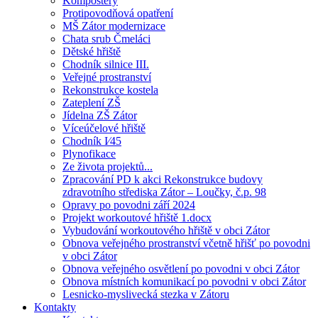
Kompostéry
Protipovodňová opatření
MŠ Zátor modernizace
Chata srub Čmeláci
Dětské hřiště
Chodník silnice III.
Veřejné prostranství
Rekonstrukce kostela
Zateplení ZŠ
Jídelna ZŠ Zátor
Víceúčelové hřiště
Chodník I⁄45
Plynofikace
Ze života projektů...
Zpracování PD k akci Rekonstrukce budovy
zdravotního střediska Zátor – Loučky, č.p. 98
Opravy po povodni září 2024
Projekt workoutové hřiště 1.docx
Vybudování workoutového hřiště v obci Zátor
Obnova veřejného prostranství včetně hřišť po povodni
v obci Zátor
Obnova veřejného osvětlení po povodni v obci Zátor
Obnova místních komunikací po povodni v obci Zátor
Lesnicko-myslivecká stezka v Zátoru
Kontakty