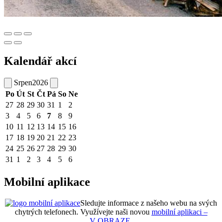
Kalendář akcí
Srpen
2026
Po
Út
St
Čt
Pá
So
Ne
27
28
29
30
31
1
2
3
4
5
6
7
8
9
10
11
12
13
14
15
16
17
18
19
20
21
22
23
24
25
26
27
28
29
30
31
1
2
3
4
5
6
Mobilní aplikace
Sledujte informace z našeho webu na svých
chytrých telefonech. Využívejte naši novou
mobilní aplikaci –
V OBRAZE
.