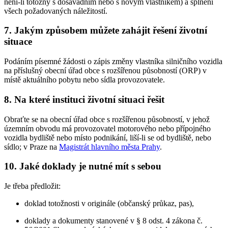
není-li totožný s dosavadním nebo s novým vlastníkem) a splnění
všech požadovaných náležitostí.
7. Jakým způsobem můžete zahájit řešení životní
situace
Podáním písemné žádosti o zápis změny vlastníka silničního vozidla
na příslušný obecní úřad obce s rozšířenou působností (ORP) v
místě aktuálního pobytu nebo sídla provozovatele.
8. Na které instituci životní situaci řešit
Obraťte se na obecní úřad obce s rozšířenou působností, v jehož
územním obvodu má provozovatel motorového nebo přípojného
vozidla bydliště nebo místo podnikání, liší-li se od bydliště, nebo
sídlo; v Praze na
Magistrát hlavního města Prahy
.
10. Jaké doklady je nutné mít s sebou
Je třeba předložit:
doklad totožnosti v originále (občanský průkaz, pas),
doklady a dokumenty stanovené v § 8 odst. 4 zákona č.