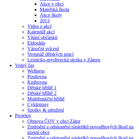
Akce v obci
Mateřská škola
Akce školy
2013
Videa z akcí
Kalendář akcí
Vítání občánků
Eldorádo
Vánoční svícení
Vernisáž dětských prací
Lesnicko-myslivecká stezka v Zátoru
Volný čas
Wellness
Posilovna
Knihovna
Dětské hřiště 1
Dětské hříště 2
Multifunkční hřiště
Cyklotrasy
Spolky & sdružení
Projekty
Obnova ČOV v obci Zátor
Zmírnění a odstranění následků povodňových škod na
území obce
Zmírnění a odstranění následků povodňových škod na