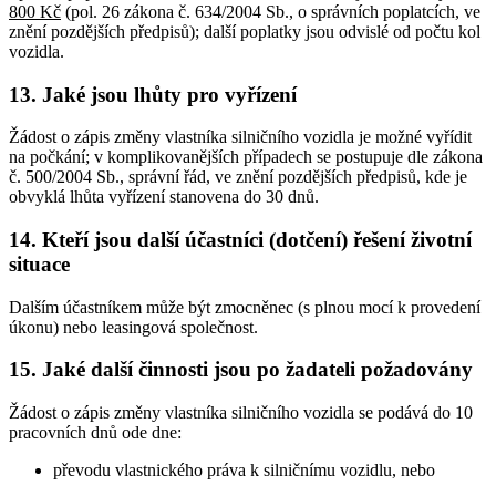
800 Kč
(pol. 26 zákona č. 634/2004 Sb., o správních poplatcích, ve
znění pozdějších předpisů); další poplatky jsou odvislé od počtu kol
vozidla.
13. Jaké jsou lhůty pro vyřízení
Žádost o zápis změny vlastníka silničního vozidla je možné vyřídit
na počkání; v komplikovanějších případech se postupuje dle zákona
č. 500/2004 Sb., správní řád, ve znění pozdějších předpisů, kde je
obvyklá lhůta vyřízení stanovena do 30 dnů.
14. Kteří jsou další účastníci (dotčení) řešení životní
situace
Dalším účastníkem může být zmocněnec (s plnou mocí k provedení
úkonu) nebo leasingová společnost.
15. Jaké další činnosti jsou po žadateli požadovány
Žádost o zápis změny vlastníka silničního vozidla se podává do 10
pracovních dnů ode dne:
převodu vlastnického práva k silničnímu vozidlu, nebo