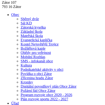
Zátor 107
793 16 Zátor
Obec
Sběrný dvůr
Sál KD
Zátorská kyselka
Základní škola
Mateřská škola
Evangelická kaplička
Kostel Nejsvětější Trojice
Božítělová kaple
Obědy pro veřejnost
Mobilní Rozhlas
SMS - infokanál obce
Kultura
Podnikatelské aktivity v obci
Povídka o obci Zátor
Zřícenina hradu Zátor
Kroniky
Digitální povodňový plán Obce Zátor
Požární řád Obce Zátor
Program rozvoje obce 2020 - 2026
Plán rozvoje sportu 2022 - 2027
Úřad