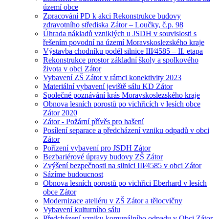
území obce
Zpracování PD k akci Rekonstrukce budovy
zdravotního střediska Zátor – Loučky, č.p. 98
Úhrada nákladů vzniklých u JSDH v souvislosti s
řešením povodní na území Moravskoslezského kraje
Výstavba chodníku podél silnice III⁄4585 – II. etapa
Rekonstrukce prostor základní školy a spolkového
života v obci Zátor
Vybavení ZŠ Zátor v rámci konektivity 2023
Materiální vybavení jeviště sálu KD Zátor
Společné poznávání krás Moravskoslezského kraje
Obnova lesních porostů po vichřicích v lesích obce
Zátor 2020
Zátor - Požární přívěs pro hašení
Posílení separace a předcházení vzniku odpadů v obci
Zátor
Pořízení vybavení pro JSDH Zátor
Bezbariérové úpravy budovy ZŠ Zátor
Zvýšení bezpečnosti na silnici III⁄4585 v obci Zátor
Sázíme budoucnost
Obnova lesních porostů po vichřici Eberhard v lesích
obce Zátor
Modernizace ateliéru v ZŠ Zátor a tělocvičny
Vybavení kulturního sálu
Předcházení vzniku komunálního odpadu v Obci Zátor