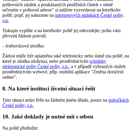
poštovních zásilek a poukázaných peněžních částek v místě
určeném v poštovní adrese" si můžete vyzvednout na kterékoliv
poště, popř. jej naleznete na
internetových stránkách České pošty,
s.p.
Tiskopis vyplňte a na kterékoliv poště jej odevzdejte; pošta vám
převzetí žádosti potvrdí.
-
Jednorázová dosílka:
Žádost může být uplatněna také telefonicky nebo ústně (na poště, na
které je zásilka uložena), nebo prostřednictvím
schránky
elektronické pošty České pošty, s.p.
, a v případě vybraných služeb
prostřednictvím webové, příp. mobilní aplikace "Změna doručení
online".
8. Na které instituci životní situaci řešit
Tuto situaci nelze řešit na žádném jiném úřadu, pouze na
pobočkách
České pošty, s.p.
10. Jaké doklady je nutné mít s sebou
Na poště předložte: