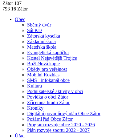
Zátor 107
793 16 Zátor
Obec
Sběrný dvůr
Sál KD
Zátorská kyselka
Základní škola
Mateřská škola
Evangelická kaplička
Kostel Nejsvětější Trojice
Božítělová kaple
Obědy pro veřejnost
Mobilní Rozhlas
SMS - infokanál obce
Kultura
Podnikatelské aktivity v obci
Povídka o obci Zátor
Zřícenina hradu Zátor
Kroniky
Digitální povodňový plán Obce Zátor
Požární řád Obce Zátor
Program rozvoje obce 2020 - 2026
Plán rozvoje sportu 2022 - 2027
Úřad