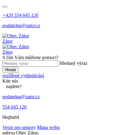
+420 554 645 126
podatelna@zator.cz
Zátor
Zátor
S čím Vám můžeme pomoci?
Hledaný výraz
Hledat
rozšířené vyhledávání
Kde
nás
najdete?
podatelna@zator.cz
554 645 126
6kqbad4
Verze pro seniory
Mapa webu
adresa
Obec Zátor,