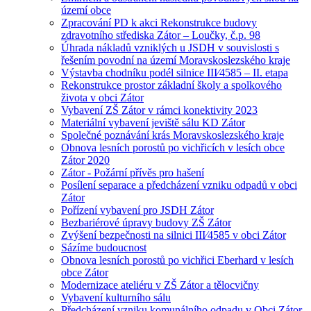
území obce
Zpracování PD k akci Rekonstrukce budovy
zdravotního střediska Zátor – Loučky, č.p. 98
Úhrada nákladů vzniklých u JSDH v souvislosti s
řešením povodní na území Moravskoslezského kraje
Výstavba chodníku podél silnice III⁄4585 – II. etapa
Rekonstrukce prostor základní školy a spolkového
života v obci Zátor
Vybavení ZŠ Zátor v rámci konektivity 2023
Materiální vybavení jeviště sálu KD Zátor
Společné poznávání krás Moravskoslezského kraje
Obnova lesních porostů po vichřicích v lesích obce
Zátor 2020
Zátor - Požární přívěs pro hašení
Posílení separace a předcházení vzniku odpadů v obci
Zátor
Pořízení vybavení pro JSDH Zátor
Bezbariérové úpravy budovy ZŠ Zátor
Zvýšení bezpečnosti na silnici III⁄4585 v obci Zátor
Sázíme budoucnost
Obnova lesních porostů po vichřici Eberhard v lesích
obce Zátor
Modernizace ateliéru v ZŠ Zátor a tělocvičny
Vybavení kulturního sálu
Předcházení vzniku komunálního odpadu v Obci Zátor