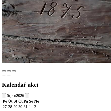
Kalendář akcí
Srpen
2026
Po
Út
St
Čt
Pá
So
Ne
27
28
29
30
31
1
2