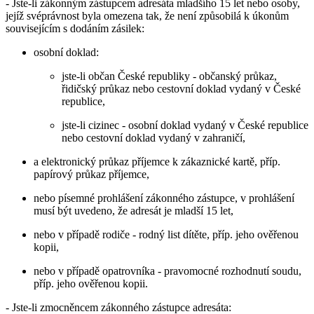
- Jste-li zákonným zástupcem adresáta mladšího 15 let nebo osoby,
jejíž svéprávnost byla omezena tak, že není způsobilá k úkonům
souvisejícím s dodáním zásilek:
osobní doklad:
jste-li občan České republiky - občanský průkaz,
řidičský průkaz nebo cestovní doklad vydaný v České
republice,
jste-li cizinec - osobní doklad vydaný v České republice
nebo cestovní doklad vydaný v zahraničí,
a elektronický průkaz příjemce k zákaznické kartě, příp.
papírový průkaz příjemce,
nebo písemné prohlášení zákonného zástupce, v prohlášení
musí být uvedeno, že adresát je mladší 15 let,
nebo v případě rodiče - rodný list dítěte, příp. jeho ověřenou
kopii,
nebo v případě opatrovníka - pravomocné rozhodnutí soudu,
příp. jeho ověřenou kopii.
- Jste-li zmocněncem zákonného zástupce adresáta: