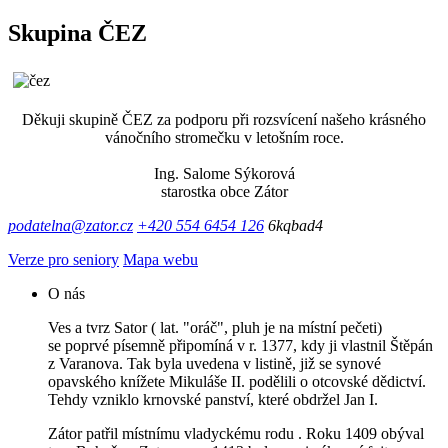
Skupina ČEZ
Děkuji skupině ČEZ za podporu při rozsvícení našeho krásného
vánočního stromečku v letošním roce.
Ing. Salome Sýkorová
starostka obce Zátor
podatelna@zator.cz
+420 554 6454 126
6kqbad4
Verze pro seniory
Mapa webu
O nás
Ves a tvrz Sator ( lat. "oráč", pluh je na místní pečeti)
se poprvé písemně připomíná v r. 1377, kdy ji vlastnil Štěpán
z Varanova. Tak byla uvedena v listině, již se synové
opavského knížete Mikuláše II. podělili o otcovské dědictví.
Tehdy vzniklo krnovské panství, které obdržel Jan I.
Zátor patřil místnímu vladyckému rodu . Roku 1409 obýval