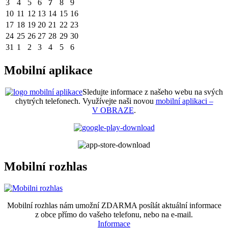
3
4
5
6
7
8
9
10
11
12
13
14
15
16
17
18
19
20
21
22
23
24
25
26
27
28
29
30
31
1
2
3
4
5
6
Mobilní aplikace
Sledujte informace z našeho webu na svých
chytrých telefonech. Využívejte naši novou
mobilní aplikaci –
V OBRAZE
.
Mobilní rozhlas
Mobilní rozhlas nám umožní ZDARMA posílát aktuální informace
z obce přímo do vašeho telefonu, nebo na e-mail.
Informace