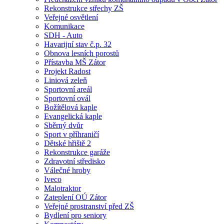
Rekonstrukce střechy ZŠ
Veřejné osvětlení
Komunikace
SDH - Auto
Havarijní stav č.p. 32
Obnova lesních porostů
Přístavba MŠ Zátor
Projekt Radost
Liniová zeleň
Sportovní areál
Sportovní ovál
Božítělová kaple
Evangelická kaple
Sběrný dvůr
Sport v příhraničí
Dětské hřiště 2
Rekonstrukce garáže
Zdravotní středisko
Válečné hroby
Iveco
Malotraktor
Zateplení OÚ Zátor
Veřejné prostranství před ZŠ
Bydlení pro seniory