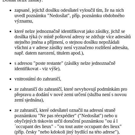
zapsané, jejichž dosílku odesílatel vyloučil tím, že na nich
uvedl poznámku "Nedosílat", příp. poznámku obdobného
významu,
které nelze jednoznačně identifikovat jako zásilky, jichž se
dosílka týká (v místě poštovní adresy se zdržuje více adresátů
stejného jména a příjmení, o stejnou dosílku nepožádali
všichni a v adrese zásilky není vyznačeno rozlišení adresáta,
např. datem narození, titulem apod.),
s adresou "poste restante" (zásilky nelze jednoznačně
identifikovat - viz výše),
vnitrostátní do zahraničí,
ze zahraničí do zahraničí, které nevyhovují podmínkám pro
přepravu a dodání v nové zemi určení (služba není s novou
zemí sjednána),
ze zahraničí, které odesílatel označil na adresní straně
poznámkou "Ne pas réexpédier" ("Nedosílat") nebo u
obyčejných tiskovin určil doručení poznámkou "ou á l
´occupant des lieux" - "ou tout autre occupant des lieux"
(příp. česky "nebo kdokoli jiný bydlící na této adrese"),