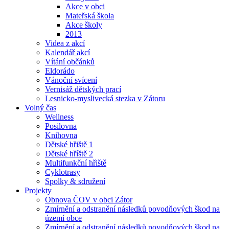
Akce v obci
Mateřská škola
Akce školy
2013
Videa z akcí
Kalendář akcí
Vítání občánků
Eldorádo
Vánoční svícení
Vernisáž dětských prací
Lesnicko-myslivecká stezka v Zátoru
Volný čas
Wellness
Posilovna
Knihovna
Dětské hřiště 1
Dětské hříště 2
Multifunkční hřiště
Cyklotrasy
Spolky & sdružení
Projekty
Obnova ČOV v obci Zátor
Zmírnění a odstranění následků povodňových škod na
území obce
Zmírnění a odstranění následků povodňových škod na