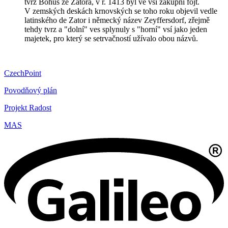
tvrz Bohuš ze Zatora, v r. 1413 byl ve vsi zákupní fojt.
V zemských deskách krnovských se toho roku objevil vedle
latinského de Zator i německý název Zeyffersdorf, zřejmě
tehdy tvrz a "dolní" ves splynuly s "horní" vsí jako jeden
majetek, pro který se setrvačností užívalo obou názvů.
CzechPoint
Povodňový plán
Projekt Radost
MAS