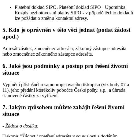
Platební doklad SIPO, Platební doklad SIPO - Upomínka,
Rozpis bezhotovostní platby SIPO - v případě těchto dokladů
lze požádat o změnu kontaktní adresy.
5. Kdo je oprávněn v této věci jednat (podat žádost
apod.)
Adresát zásilek, zmocněnec adresáta, zákonný zástupce adresáta
nebo zmocněnec zákonného zástupce adresáta.
6. Jaké jsou podmínky a postup pro řešení životní
situace
Vyplnění příslušného samopropisovacího tiskopisu (viz body 07 a
11), jeho předání kterékoliv pobočce České pošty, s.p., a úhrada
stanovené částky za vyřízení.
7. Jakým způsobem můžete zahájit řešení životní
situace
- Žádost o dosílku:
Tiskopis "Žádost / opatření adresáta v souvislosti s dodáním