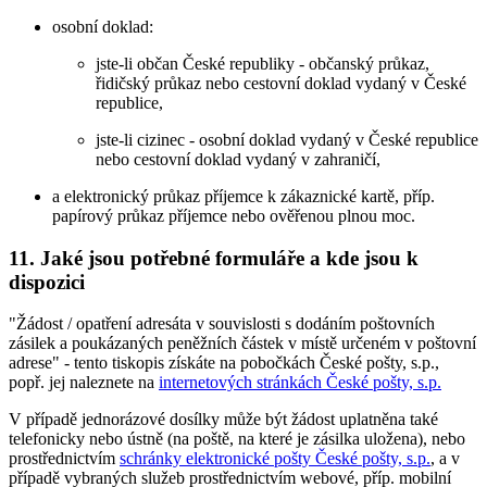
osobní doklad:
jste-li občan České republiky - občanský průkaz,
řidičský průkaz nebo cestovní doklad vydaný v České
republice,
jste-li cizinec - osobní doklad vydaný v České republice
nebo cestovní doklad vydaný v zahraničí,
a elektronický průkaz příjemce k zákaznické kartě, příp.
papírový průkaz příjemce nebo ověřenou plnou moc.
11. Jaké jsou potřebné formuláře a kde jsou k
dispozici
"Žádost / opatření adresáta v souvislosti s dodáním poštovních
zásilek a poukázaných peněžních částek v místě určeném v poštovní
adrese" - tento tiskopis získáte na pobočkách České pošty, s.p.,
popř. jej naleznete na
internetových stránkách České pošty, s.p.
V případě jednorázové dosílky může být žádost uplatněna také
telefonicky nebo ústně (na poště, na které je zásilka uložena), nebo
prostřednictvím
schránky elektronické pošty České pošty, s.p.
, a v
případě vybraných služeb prostřednictvím webové, příp. mobilní