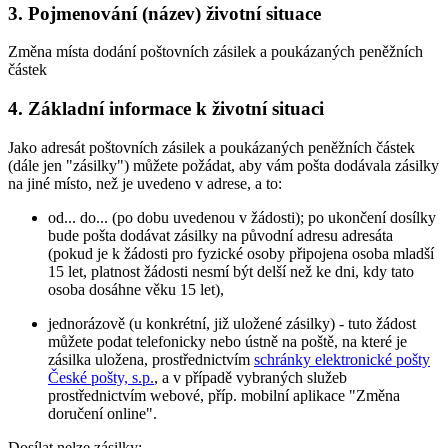
3. Pojmenování (název) životní situace
Změna místa dodání poštovních zásilek a poukázaných peněžních
částek
4. Základní informace k životní situaci
Jako adresát poštovních zásilek a poukázaných peněžních částek
(dále jen "zásilky") můžete požádat, aby vám pošta dodávala zásilky
na jiné místo, než je uvedeno v adrese, a to:
od... do... (po dobu uvedenou v žádosti); po ukončení dosílky
bude pošta dodávat zásilky na původní adresu adresáta
(pokud je k žádosti pro fyzické osoby připojena osoba mladší
15 let, platnost žádosti nesmí být delší než ke dni, kdy tato
osoba dosáhne věku 15 let),
jednorázově (u konkrétní, již uložené zásilky) - tuto žádost
můžete podat telefonicky nebo ústně na poště, na které je
zásilka uložena, prostřednictvím
schránky elektronické pošty
České pošty, s.p.
, a v případě vybraných služeb
prostřednictvím webové, příp. mobilní aplikace "Změna
doručení online".
Dosílat nelze zásilky: