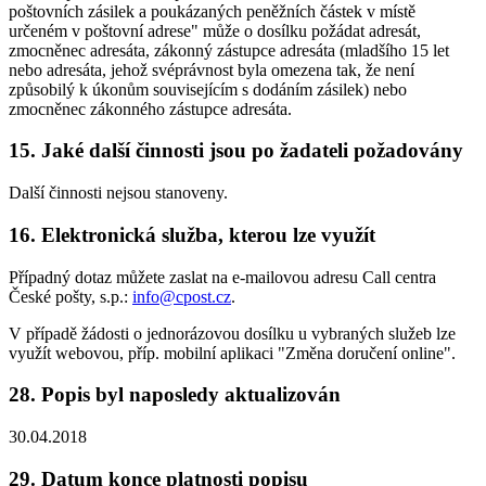
poštovních zásilek a poukázaných peněžních částek v místě
určeném v poštovní adrese" může o dosílku požádat adresát,
zmocněnec adresáta, zákonný zástupce adresáta (mladšího 15 let
nebo adresáta, jehož svéprávnost byla omezena tak, že není
způsobilý k úkonům souvisejícím s dodáním zásilek) nebo
zmocněnec zákonného zástupce adresáta.
15. Jaké další činnosti jsou po žadateli požadovány
Další činnosti nejsou stanoveny.
16. Elektronická služba, kterou lze využít
Případný dotaz můžete zaslat na e-mailovou adresu Call centra
České pošty, s.p.:
info@cpost.cz
.
V případě žádosti o jednorázovou dosílku u vybraných služeb lze
využít webovou, příp. mobilní aplikaci "Změna doručení online".
28. Popis byl naposledy aktualizován
30.04.2018
29. Datum konce platnosti popisu