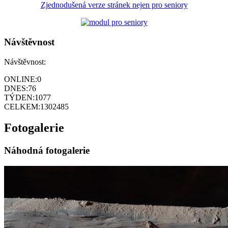
Zjednodušená verze stránek nejen pro seniory
Návštěvnost
Návštěvnost:
ONLINE:
0
DNES:
76
TÝDEN:
1077
CELKEM:
1302485
Fotogalerie
Náhodná fotogalerie