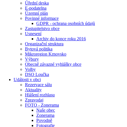
Úřední deska
E-podatelna
Územní plán
Povinné informace
GDPR - ochrana osobních údajů
Zastupitelstvo obce
Usnesení
Archiv do konce roku 2016
Organizační struktura
Bytová politika
Mikroregion Krnovsko
Výbory
Obecně závazné vyhlášky obce
Volby
DSO Loučka
Události v obci
Rezervace sálu
Aktuality
Hlášení rozhlasu
Zpravodaj
FOTO - Zonerama
Naše obec
Zonerama
Povodně
Fotografie