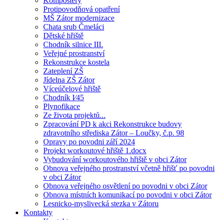
Kompostéry
Protipovodňová opatření
MŠ Zátor modernizace
Chata srub Čmeláci
Dětské hřiště
Chodník silnice III.
Veřejné prostranství
Rekonstrukce kostela
Zateplení ZŠ
Jídelna ZŠ Zátor
Víceúčelové hřiště
Chodník I⁄45
Plynofikace
Ze života projektů...
Zpracování PD k akci Rekonstrukce budovy
zdravotního střediska Zátor – Loučky, č.p. 98
Opravy po povodni září 2024
Projekt workoutové hřiště 1.docx
Vybudování workoutového hřiště v obci Zátor
Obnova veřejného prostranství včetně hřišť po povodni
v obci Zátor
Obnova veřejného osvětlení po povodni v obci Zátor
Obnova místních komunikací po povodni v obci Zátor
Lesnicko-myslivecká stezka v Zátoru
Kontakty