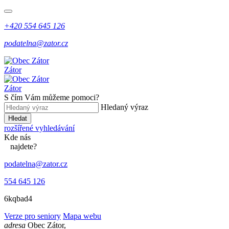
+420 554 645 126
podatelna@zator.cz
Zátor
Zátor
S čím Vám můžeme pomoci?
Hledaný výraz
Hledat
rozšířené vyhledávání
Kde
nás
najdete?
podatelna@zator.cz
554 645 126
6kqbad4
Verze pro seniory
Mapa webu
adresa
Obec Zátor,