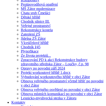
Kompostéry
Protipovodňová opatření
MŠ Zátor modernizace
Chata srub Čmeláci
Dětské hřiště
Chodník silnice III.
Veřejné prostranství
Rekonstrukce kostela
Zateplení ZŠ
Jídelna ZŠ Zátor
Víceúčelové hřiště
Chodník I⁄45
Plynofikace
Ze života projektů...
Zpracování PD k akci Rekonstrukce budovy
zdravotního střediska Zátor – Loučky, č.p. 98
Opravy po povodni září 2024
Projekt workoutové hřiště 1.docx
Vybudování workoutového hřiště v obci Zátor
Obnova veřejného prostranství včetně hřišť po povodni
v obci Zátor
Obnova veřejného osvětlení po povodni v obci Zátor
Obnova místních komunikací po povodni v obci Zátor
Lesnicko-myslivecká stezka v Zátoru
Kontakty