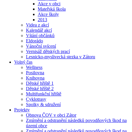
Akce v obci
Mateřská škola
Akce školy
2013
Videa z akcí
Kalendář akcí
Vítání občánků
Eldorádo
Vánoční svícení
Vernisáž dětských prací
Lesnicko-myslivecká stezka v Zátoru
Volný čas
Wellness
Posilovna
Knihovna
Dětské hřiště 1
Dětské hříště 2
Multifunkční hřiště
Cyklotrasy
Spolky & sdružení
Projekty
Obnova ČOV v obci Zátor
Zmírnění a odstranění následků povodňových škod na
území obce
Zmírnění a odstranění následků povodňových škod na