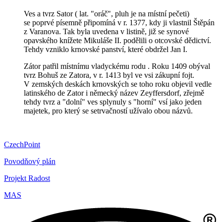
Ves a tvrz Sator ( lat. "oráč", pluh je na místní pečeti)
se poprvé písemně připomíná v r. 1377, kdy ji vlastnil Štěpán
z Varanova. Tak byla uvedena v listině, již se synové
opavského knížete Mikuláše II. podělili o otcovské dědictví.
Tehdy vzniklo krnovské panství, které obdržel Jan I.
Zátor patřil místnímu vladyckému rodu . Roku 1409 obýval
tvrz Bohuš ze Zatora, v r. 1413 byl ve vsi zákupní fojt.
V zemských deskách krnovských se toho roku objevil vedle
latinského de Zator i německý název Zeyffersdorf, zřejmě
tehdy tvrz a "dolní" ves splynuly s "horní" vsí jako jeden
majetek, pro který se setrvačností užívalo obou názvů.
CzechPoint
Povodňový plán
Projekt Radost
MAS