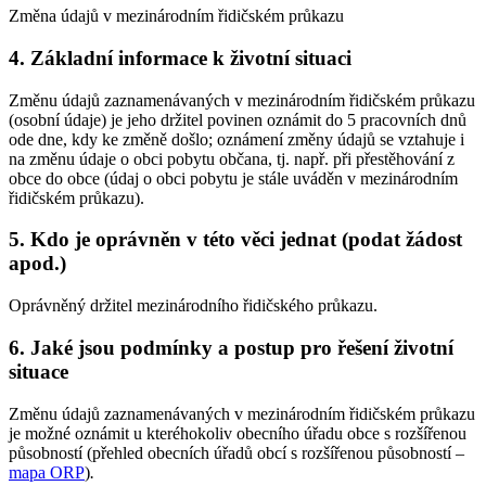
Změna údajů v mezinárodním řidičském průkazu
4. Základní informace k životní situaci
Změnu údajů zaznamenávaných v mezinárodním řidičském průkazu
(osobní údaje) je jeho držitel povinen oznámit do 5 pracovních dnů
ode dne, kdy ke změně došlo; oznámení změny údajů se vztahuje i
na změnu údaje o obci pobytu občana, tj. např. při přestěhování z
obce do obce (údaj o obci pobytu je stále uváděn v mezinárodním
řidičském průkazu).
5. Kdo je oprávněn v této věci jednat (podat žádost
apod.)
Oprávněný držitel mezinárodního řidičského průkazu.
6. Jaké jsou podmínky a postup pro řešení životní
situace
Změnu údajů zaznamenávaných v mezinárodním řidičském průkazu
je možné oznámit u kteréhokoliv obecního úřadu obce s rozšířenou
působností (přehled obecních úřadů obcí s rozšířenou působností –
mapa ORP
)
.