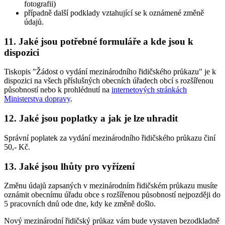
fotografii)
případně další podklady vztahující se k oznámené změně
údajů.
11. Jaké jsou potřebné formuláře a kde jsou k
dispozici
Tiskopis "Žádost o vydání mezinárodního řidičského průkazu" je k
dispozici na všech příslušných obecních úřadech obcí s rozšířenou
působností nebo k prohlédnutí na
internetových stránkách
Ministerstva dopravy
.
12. Jaké jsou poplatky a jak je lze uhradit
Správní poplatek za vydání mezinárodního řidičského průkazu činí
50,- Kč.
13. Jaké jsou lhůty pro vyřízení
Změnu údajů zapsaných v mezinárodním řidičském průkazu musíte
oznámit obecnímu úřadu obce s rozšířenou působností nejpozději do
5 pracovních dnů ode dne, kdy ke změně došlo.
Nový mezinárodní řidičský průkaz vám bude vystaven bezodkladně