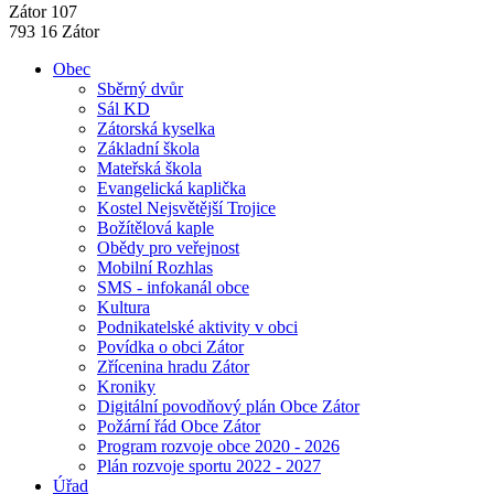
Zátor 107
793 16 Zátor
Obec
Sběrný dvůr
Sál KD
Zátorská kyselka
Základní škola
Mateřská škola
Evangelická kaplička
Kostel Nejsvětější Trojice
Božítělová kaple
Obědy pro veřejnost
Mobilní Rozhlas
SMS - infokanál obce
Kultura
Podnikatelské aktivity v obci
Povídka o obci Zátor
Zřícenina hradu Zátor
Kroniky
Digitální povodňový plán Obce Zátor
Požární řád Obce Zátor
Program rozvoje obce 2020 - 2026
Plán rozvoje sportu 2022 - 2027
Úřad