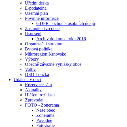
Úřední deska
E-podatelna
Územní plán
Povinné informace
GDPR - ochrana osobních údajů
Zastupitelstvo obce
Usnesení
Archiv do konce roku 2016
Organizační struktura
Bytová politika
Mikroregion Krnovsko
Výbory
Obecně závazné vyhlášky obce
Volby
DSO Loučka
Události v obci
Rezervace sálu
Aktuality
Hlášení rozhlasu
Zpravodaj
FOTO - Zonerama
Naše obec
Zonerama
Povodně
Fotografie