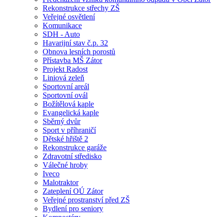
Rekonstrukce střechy ZŠ
Veřejné osvětlení
Komunikace
SDH - Auto
Havarijní stav č.p. 32
Obnova lesních porostů
Přístavba MŠ Zátor
Projekt Radost
Liniová zeleň
Sportovní areál
Sportovní ovál
Božítělová kaple
Evangelická kaple
Sběrný dvůr
Sport v příhraničí
Dětské hřiště 2
Rekonstrukce garáže
Zdravotní středisko
Válečné hroby
Iveco
Malotraktor
Zateplení OÚ Zátor
Veřejné prostranství před ZŠ
Bydlení pro seniory