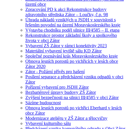
území obce
Zpracování PD k akci Rekonstrukce budovy
zdravotního střediska Zátor – Loučky, č.p. 98
Úhrada nákladů vzniklých u JSDH v souvislosti s
řešením povodní na území Moravskoslezského kraje
Výstavba chodníku podél silnice III⁄4585 – II. etapa
Rekonstrukce prostor základní školy a spolkového
života v obci Zátor
Vybavení ZŠ Zátor v rámci konektivity 2023
Materiální vybavení jeviště sálu KD Zátor
Společné poznávání krás Moravskoslezského kraje
Obnova lesních porostů po vichřicích v lesích obce
Zátor 2020
Zátor - Požární přívěs pro hašení
Posílení separace a předcházení vzniku odpadů v obci
Zátor
Pořízení vybavení pro JSDH Zátor
Bezbariérové úpravy budovy ZŠ Zátor
Zvýšení bezpečnosti na silnici III⁄4585 v obci Zátor
Sázíme budoucnost
Obnova lesních porostů po vichřici Eberhard v lesích
obce Zátor
Modernizace ateliéru v ZŠ Zátor a tělocvičny
Vybavení kulturního sálu
Předcházení vzniku komunálního odpadu v Obci Zátor