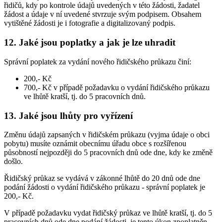
řidičů, kdy po kontrole údajů uvedených v této žádosti, žadatel
žádost a údaje v ní uvedené stvrzuje svým podpisem. Obsahem
vytištěné žádosti je i fotografie a digitalizovaný podpis.
12. Jaké jsou poplatky a jak je lze uhradit
Správní poplatek za vydání nového řidičského průkazu činí:
200,- Kč
700,- Kč v případě požadavku o vydání řidičského průkazu
ve lhůtě kratší, tj. do 5 pracovních dnů.
13. Jaké jsou lhůty pro vyřízení
Změnu údajů zapsaných v řidičském průkazu (vyjma údaje o obci
pobytu) musíte oznámit obecnímu úřadu obce s rozšířenou
působností nejpozději do 5 pracovních dnů ode dne, kdy ke změně
došlo.
Řidičský průkaz se vydává v zákonné lhůtě do 20 dnů ode dne
podání žádosti o vydání řidičského průkazu - správní poplatek je
200,- Kč.
V případě požadavku vydat řidičský průkaz ve lhůtě kratší, tj. do 5
pracovních dnů ode dne podání žádosti, je tento úkon zpoplatněn