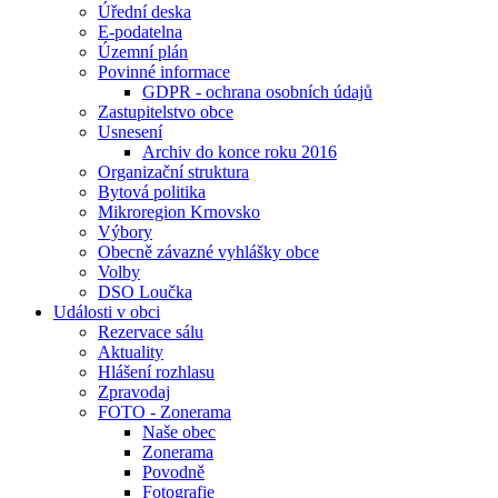
Úřední deska
E-podatelna
Územní plán
Povinné informace
GDPR - ochrana osobních údajů
Zastupitelstvo obce
Usnesení
Archiv do konce roku 2016
Organizační struktura
Bytová politika
Mikroregion Krnovsko
Výbory
Obecně závazné vyhlášky obce
Volby
DSO Loučka
Události v obci
Rezervace sálu
Aktuality
Hlášení rozhlasu
Zpravodaj
FOTO - Zonerama
Naše obec
Zonerama
Povodně
Fotografie