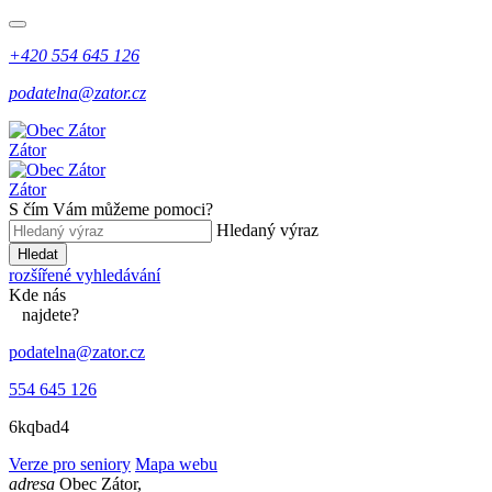
+420 554 645 126
podatelna@zator.cz
Zátor
Zátor
S čím Vám můžeme pomoci?
Hledaný výraz
Hledat
rozšířené vyhledávání
Kde
nás
najdete?
podatelna@zator.cz
554 645 126
6kqbad4
Verze pro seniory
Mapa webu
adresa
Obec Zátor,