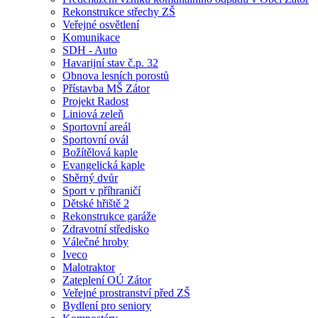
Rekonstrukce střechy ZŠ
Veřejné osvětlení
Komunikace
SDH - Auto
Havarijní stav č.p. 32
Obnova lesních porostů
Přístavba MŠ Zátor
Projekt Radost
Liniová zeleň
Sportovní areál
Sportovní ovál
Božítělová kaple
Evangelická kaple
Sběrný dvůr
Sport v příhraničí
Dětské hřiště 2
Rekonstrukce garáže
Zdravotní středisko
Válečné hroby
Iveco
Malotraktor
Zateplení OÚ Zátor
Veřejné prostranství před ZŠ
Bydlení pro seniory