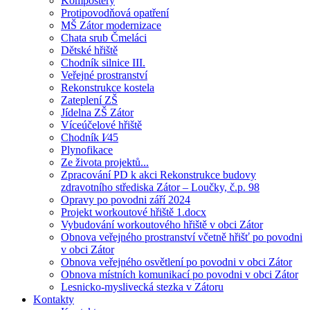
Kompostéry
Protipovodňová opatření
MŠ Zátor modernizace
Chata srub Čmeláci
Dětské hřiště
Chodník silnice III.
Veřejné prostranství
Rekonstrukce kostela
Zateplení ZŠ
Jídelna ZŠ Zátor
Víceúčelové hřiště
Chodník I⁄45
Plynofikace
Ze života projektů...
Zpracování PD k akci Rekonstrukce budovy
zdravotního střediska Zátor – Loučky, č.p. 98
Opravy po povodni září 2024
Projekt workoutové hřiště 1.docx
Vybudování workoutového hřiště v obci Zátor
Obnova veřejného prostranství včetně hřišť po povodni
v obci Zátor
Obnova veřejného osvětlení po povodni v obci Zátor
Obnova místních komunikací po povodni v obci Zátor
Lesnicko-myslivecká stezka v Zátoru
Kontakty