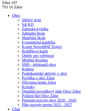
Zátor 107
793 16 Zátor
Obec
Sběrný dvůr
Sál KD
Zátorská kyselka
Základní škola
Mateřská škola
Evangelická kaplička
Kostel Nejsvětější Trojice
Božítělová kaple
Obědy pro veřejnost
Mobilní Rozhlas
SMS - infokanál obce
Kultura
Podnikatelské aktivity v obci
Povídka o obci Zátor
Zřícenina hradu Zátor
Kroniky
Digitální povodňový plán Obce Zátor
Požární řád Obce Zátor
Program rozvoje obce 2020 - 2026
Plán rozvoje sportu 2022 - 2027
Úřad