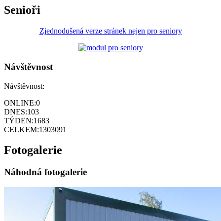
Senioři
Zjednodušená verze stránek nejen pro seniory
Návštěvnost
Návštěvnost:
ONLINE:
0
DNES:
103
TÝDEN:
1683
CELKEM:
1303091
Fotogalerie
Náhodná fotogalerie