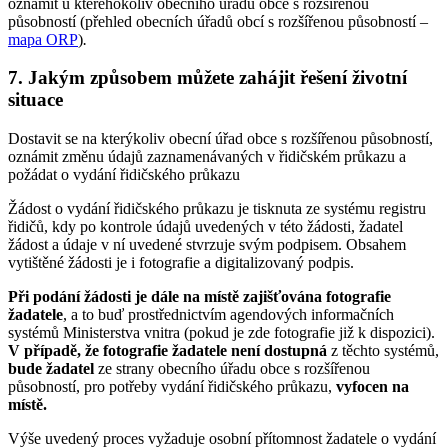
oznámit u kteréhokoliv obecního úřadu obce s rozšířenou
působností (přehled obecních úřadů obcí s rozšířenou působností –
mapa ORP
)
.
7. Jakým způsobem můžete zahájit řešení životní
situace
Dostavit se na kterýkoliv obecní úřad obce s rozšířenou působností,
oznámit změnu údajů zaznamenávaných v řidičském průkazu a
požádat o vydání řidičského průkazu
Žádost o vydání řidičského průkazu je tisknuta ze systému registru
řidičů, kdy po kontrole údajů uvedených v této žádosti, žadatel
žádost a údaje v ní uvedené stvrzuje svým podpisem. Obsahem
vytištěné žádosti je i fotografie a digitalizovaný podpis.
Při podání žádosti je dále na místě zajišťována fotografie
žadatele
, a to buď prostřednictvím agendových informačních
systémů Ministerstva vnitra (pokud je zde fotografie již k dispozici).
V případě, že fotografie žadatele není dostupná
z těchto systémů,
bude žadatel
ze strany obecního úřadu obce s rozšířenou
působností, pro potřeby vydání řidičského průkazu,
vyfocen
na
místě.
Výše uvedený proces vyžaduje osobní přítomnost žadatele o vydání