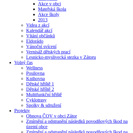
Akce v obci
Mateřská škola
Akce školy
2013
Videa z akcí
Kalendář akcí
Vítání občánků
Eldorádo
Vánoční svícení
Vernisáž dětských prací
Lesnicko-myslivecká stezka v Zátoru
Volný čas
Wellness
Posilovna
Knihovna
Dětské hřiště 1
Dětské hříště 2
Multifunkční hřiště
Cyklotrasy
Spolky & sdružení
Projekty
Obnova ČOV v obci Zátor
Zmírnění a odstranění následků povodňových škod na
území obce
Zmírnění a odstranění následků povodňových škod na