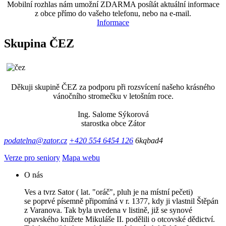
Mobilní rozhlas nám umožní ZDARMA posílát aktuální informace
z obce přímo do vašeho telefonu, nebo na e-mail.
Informace
Skupina ČEZ
Děkuji skupině ČEZ za podporu při rozsvícení našeho krásného
vánočního stromečku v letošním roce.
Ing. Salome Sýkorová
starostka obce Zátor
podatelna@zator.cz
+420 554 6454 126
6kqbad4
Verze pro seniory
Mapa webu
O nás
Ves a tvrz Sator ( lat. "oráč", pluh je na místní pečeti)
se poprvé písemně připomíná v r. 1377, kdy ji vlastnil Štěpán
z Varanova. Tak byla uvedena v listině, již se synové
opavského knížete Mikuláše II. podělili o otcovské dědictví.