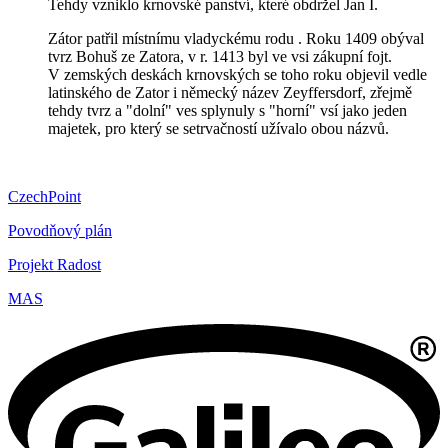
Tehdy vzniklo krnovské panství, které obdržel Jan I.
Zátor patřil místnímu vladyckému rodu . Roku 1409 obýval
tvrz Bohuš ze Zatora, v r. 1413 byl ve vsi zákupní fojt.
V zemských deskách krnovských se toho roku objevil vedle
latinského de Zator i německý název Zeyffersdorf, zřejmě
tehdy tvrz a "dolní" ves splynuly s "horní" vsí jako jeden
majetek, pro který se setrvačností užívalo obou názvů.
CzechPoint
Povodňový plán
Projekt Radost
MAS