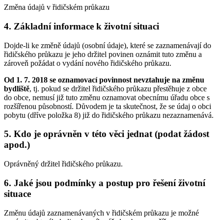
Změna údajů v řidičském průkazu
4. Základní informace k životní situaci
Dojde-li ke změně údajů (osobní údaje), které se zaznamenávají do
řidičského průkazu je jeho držitel povinen oznámit tuto změnu a
zároveň požádat o vydání nového řidičského průkazu.
Od 1. 7. 2018 se oznamovací povinnost nevztahuje na změnu
bydliště
, tj. pokud se držitel řidičského průkazu přestěhuje z obce
do obce, nemusí již tuto změnu oznamovat obecnímu úřadu obce s
rozšířenou působností. Důvodem je ta skutečnost, že se údaj o obci
pobytu (dříve položka 8) již do řidičského průkazu nezaznamenává.
5. Kdo je oprávněn v této věci jednat (podat žádost
apod.)
Oprávněný držitel řidičského průkazu.
6. Jaké jsou podmínky a postup pro řešení životní
situace
Změnu údajů zaznamenávaných v řidičském průkazu je možné