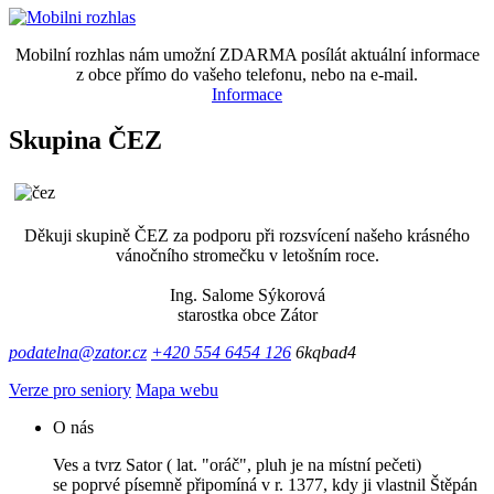
Mobilní rozhlas nám umožní ZDARMA posílát aktuální informace
z obce přímo do vašeho telefonu, nebo na e-mail.
Informace
Skupina ČEZ
Děkuji skupině ČEZ za podporu při rozsvícení našeho krásného
vánočního stromečku v letošním roce.
Ing. Salome Sýkorová
starostka obce Zátor
podatelna@zator.cz
+420 554 6454 126
6kqbad4
Verze pro seniory
Mapa webu
O nás
Ves a tvrz Sator ( lat. "oráč", pluh je na místní pečeti)
se poprvé písemně připomíná v r. 1377, kdy ji vlastnil Štěpán