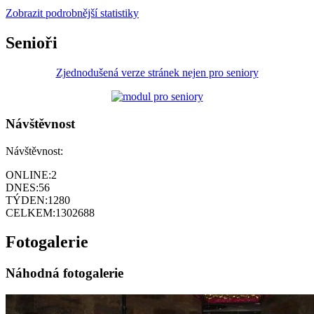
Zobrazit podrobnější statistiky
Senioři
Zjednodušená verze stránek nejen pro seniory
Návštěvnost
Návštěvnost:
ONLINE:
2
DNES:
56
TÝDEN:
1280
CELKEM:
1302688
Fotogalerie
Náhodná fotogalerie