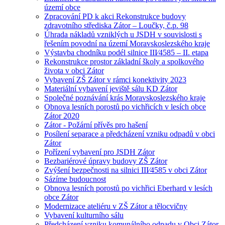
území obce
Zpracování PD k akci Rekonstrukce budovy
zdravotního střediska Zátor – Loučky, č.p. 98
Úhrada nákladů vzniklých u JSDH v souvislosti s
řešením povodní na území Moravskoslezského kraje
Výstavba chodníku podél silnice III⁄4585 – II. etapa
Rekonstrukce prostor základní školy a spolkového
života v obci Zátor
Vybavení ZŠ Zátor v rámci konektivity 2023
Materiální vybavení jeviště sálu KD Zátor
Společné poznávání krás Moravskoslezského kraje
Obnova lesních porostů po vichřicích v lesích obce
Zátor 2020
Zátor - Požární přívěs pro hašení
Posílení separace a předcházení vzniku odpadů v obci
Zátor
Pořízení vybavení pro JSDH Zátor
Bezbariérové úpravy budovy ZŠ Zátor
Zvýšení bezpečnosti na silnici III⁄4585 v obci Zátor
Sázíme budoucnost
Obnova lesních porostů po vichřici Eberhard v lesích
obce Zátor
Modernizace ateliéru v ZŠ Zátor a tělocvičny
Vybavení kulturního sálu
Předcházení vzniku komunálního odpadu v Obci Zátor