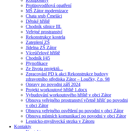
Kompostéry
Protipovodňová opatření
MŠ Zátor modernizace
Chata srub Čmeláci
Dětské hřiště
Chodník silnice III.
Veřejné prostranství
Rekonstrukce kostela
Zateplení ZŠ
Jídelna ZŠ Zátor
Víceúčelové hřiště
Chodník I⁄45
Plynofikace
Ze života projektů...
Zpracování PD k akci Rekonstrukce budovy
zdravotního střediska Zátor – Loučky, č.p. 98
Opravy po povodni září 2024
Projekt workoutové hřiště 1.docx
Vybudování workoutového hřiště v obci Zátor
Obnova veřejného prostranství včetně hřišť po povodni
v obci Zátor
Obnova veřejného osvětlení po povodni v obci Zátor
Obnova místních komunikací po povodni v obci Zátor
Lesnicko-myslivecká stezka v Zátoru
Kontakty